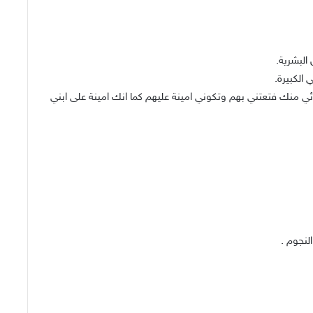
 البشرية.
الكبيرة.
بنائي منك فتعتني بهم وتكوني امينة عليهم كما انك امينة على ابني
لنجوم .