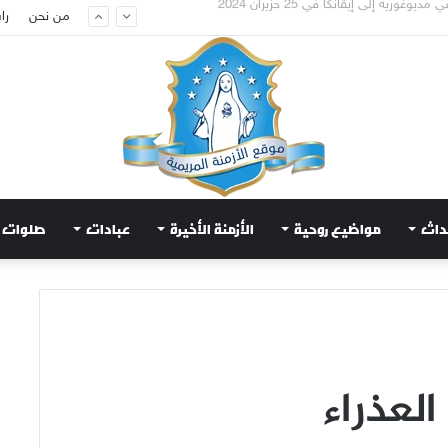
عويض قلب مريم الطاهر هذا ما يطلبه يسوع!
من نحن
را
داث
مواضيع روحية
الأزمنة الأخيرة
عبادات
صلوات
العذراء