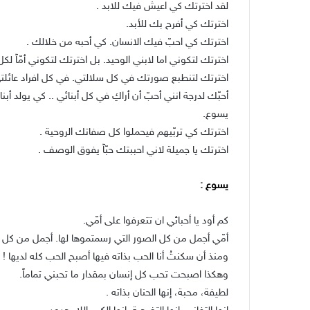
لقد اخترتك كي اعيش فيك للابد .
اخترتك كي أفرح بك للأبد.
اخترتك كي احبّ فيك الانسان. كي أحبه من خلالك .
اخترتك لتكوني اما لابني الوحيد. بل اخترتك لتكوني أمّاً لكل
اخترتك لتنطبع صورتك في كل سلالتي. في كل افراد عائلتي 
أحبّك لدرجة انني أحبّ أن أراكِ في كل أبنائي .. كي يولد أ
يسوع.
اخترتك كي تربّيهم فيحملوا كل صفاتك الروحية .
اخترتك يا جميلة لاني احببتك حبّاً يفوق الوصف .
يسوع
:
كم أود يا أحبائي ان تتعرفوا على أمّي.
أمّي أجمل من كل الصور التي رسمتموها لها. أجمل من كل ا
ومنذ أن سكنتُ أنا الحب بذاته فيها أصبح الحب كله لديها !
وهكذا اصبحت تحب كل إنسان بمقدار ما تحبني تماماً.
لطيفة، محبة، إنها الحنان بذاته .