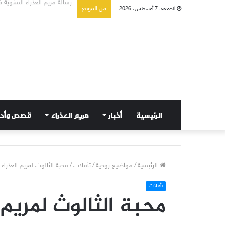
تسع أول سبوت بدل خمسة لت
من الموقع
الجمعة، 7 أغسطس، 2026
الرئيسية
أخبار
مريم العذراء
قصص وأح
الرئيسية
/
مواضيع روحية
/
تأملات
/
محبة الثالوث لمريم العذراء
تأملات
محبة الثالوث لمريم 