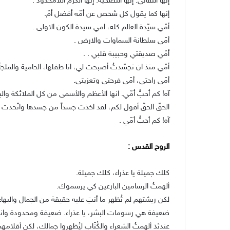
إنها التفاني. إنها التضحية. إنها الكرم اللامحدود .
إنها كما يقول كل شخص عن أمّه أفضل أمّ.
أمّي سيّدة العالم كله، امي سيدة الكون الاولى .
أمّي سلطانة السماوات والارض .
أمّي صديقتي وحبيبة قلبي . .
أمّي منذ ان تجسّدتُ أصبحت لي، انا طفلها، الحامية والملجأ
أمّي راحتي، أمّي فرحتي وتعزيتي.
آه! كم أحبُّ أمّي. انها الأعظم والأسمى من كل الملائكة والب
الحقّ الحقّ أقول لكم، لقد اخذت جسداً من جسدها واتّحدت فيه
آه! كم أحبُّ أمّي .
الروح القدس :
كلك جميلة يا عذراء، كلك جميلة.
ألهمتُ الرسامين البارعين كي يرسموك.
لكن ريشتهم لم تُظهر ما أنتِ عليه حقيقة من الجمال والبها
ضعيفة هي رسومات البشر، يا عذراء. ضعيفة ومحدودة وان
عندئذ ألهمتُ الشعراء والكُتّاب ليُظهروا جمالك، لكن أقل