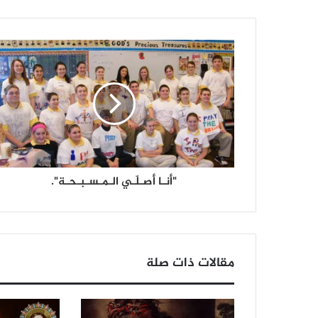
"أنـا أصـلّـي الـمـسـبـحـة".
مقالات ذات صلة