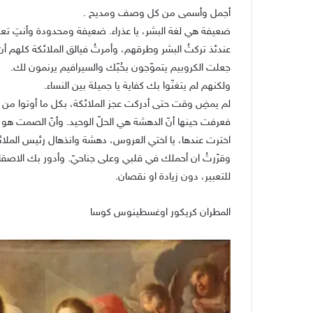
أجمل وأسمى من كل وصف ومديح .
ضعيفة هي لغة البشر، يا عذراء. ضعيفة ومحدودة وأنتِ تعل
عندئذ تركتُ البشر وطرقهم، وأمرتُ فيالق الملائكة كلهم
جعلت الكروبيم يتموّجون بحُبّك والسيرافيم يرنمون لك.
ولكنهم لم يتغنّوا بك كفاية يا جميلة بين النساء.
لم يمضِ وقت حتى أدركت عجز الملائكة، بكل ما أوتوا من
فعرفت حينها أنّ الدهشة هي الحلّ الوحيد. وأنّ الصمت هو 
اخترت عندها، يا اختي العروس، دهشة وانذهال رئيس الملائك
وقرّرتُ ان أحملك في قلبي وعلى جناحيّ. وأدور بك الاص
للتعبير، دون زيادة او نقصان.
المطران كريكور اوغسطينوس كوسا