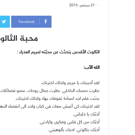
21 سبتمبر، 2015
Facebook
محبة الثالو
الثالوث الأقدس يتحدّث عن محبّته لمريم العذراء :
الله الآب:
لقد أحببتك يا مريم ولذلك اخترتك.
نظرت حسنك الداخلي. نظرت جمال روحك، سمو فضائلك
بحثت فلم اجد انسانة تفوقك بهاء ولذلك اخترتك.
لقد اخترتك كي أعيش معك في كيان واحد الى انقضاء الدهر
أحبّك يا خليلتي.
أحبّك من كل قلبي وفكري وارادتي.
أحبّك بثالوثي. احبك بألوهيتي.