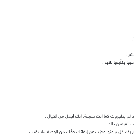
.
شر .
ا بكلّيتها للابد .
ء. لم يظهروك كما انت حقيقة. انك أجمل من الخيال .
ت تعرفين ذلك.
امهم رغم كل براعتها عجزت عن إيفائك حقّك من الوصف،اذ بقيتِ