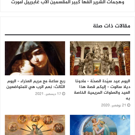
وهجمات الشرير ألّفها كبير المقسّمين الأب غابرييل آمورث
مقالات ذات صلة
اليوم عيد سيّدة الصحّة – مادونا
ربع ساعة مع مريم العذراء – اليوم
ديلا سالوت – إليكم قصة هذا
الثالث: نِعم الرب هي للمتواضعين
العيد والصلوات المريمية الخاصة
17 ديسمبر، 2021
به
21 نوفمبر، 2020