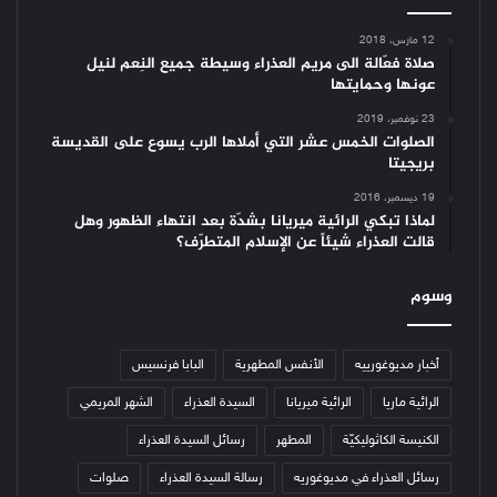
12 مارس، 2018
صلاة فعّالة الى مريم العذراء وسيطة جميع النِعم لنيل
عونها وحمايتها
23 نوفمبر، 2019
الصلوات الخمس عشر التي أملاها الرب يسوع على القديسة
بريجيتا
19 ديسمبر، 2016
لماذا تبكي الرائية ميريانا بشدّة بعد انتهاء الظهور وهل
قالت العذراء شيئاً عن الإسلام المتطرّف؟
وسوم
أخبار مديوغورييه
الأنفس المطهرية
البابا فرنسيس
الرائية ماريا
الرائية ميريانا
السيدة العذراء
الشهر المريمي
الكنيسة الكاثوليكيّة
المطهر
رسائل السيدة العذراء
رسائل العذراء في مديوغوريه
رسالة السيدة العذراء
صلوات