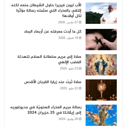
الأب ليون فيريرا حاول الشيطان منعه لكنه
إلتقى بالعذراء التي سلّمته رسالة مؤثّرة
لكل أولادها!
27 مارس، 2026
كل ما أردت معرفته عن أربعاء الرماد
18 فبراير، 2026
صلاة إلى مريم سلطانة السلام لتهدئة
الغضب الإلهي
23 مايو، 2025
صلاة تُردّد عند زيارة القربان الأقدس
22 مايو، 2025
رسالة مريم العذراء السنويّة في مديوغوريه
إلى إيڤانكا في 25 حزيران 2024
26 يونيو، 2024