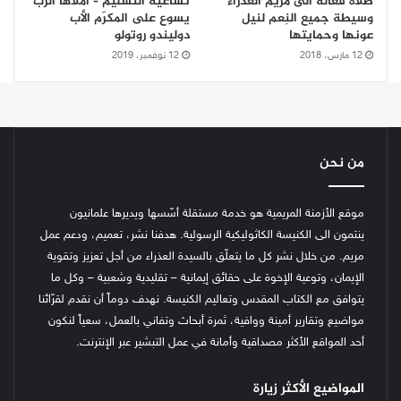
صلاة فعّالة الى مريم العذراء
تساعية التسليم – أملاها الرب
وسيطة جميع النِعم لنيل
يسوع على المكرّم الأب
عونها وحمايتها
دوليندو روتولو
12 مارس، 2018
12 نوفمبر، 2019
من نحن
موقع الأزمنة المريمية هو خدمة مستقلة أسّسها ويديرها علمانيون
ينتمون الى الكنيسة الكاثوليكية الرسولية. هدفنا نشر، تعميم، ودعم عمل
مريم. من خلال نشر كل ما يتعلّق بالسيدة العذراء من أجل تعزيز وتقوية
الإيمان، وتوعية الإخوة على حقائق إيمانية – تقليدية وشعبية – وكل ما
يتوافق مع الكتاب المقدس وتعاليم الكنيسة.
نهدف دوماً أن نقدم لقرّائنا
مواضيع وتقارير أمينة ووافية، ثمرة أبحاث وتفاني بالعمل، سعياً لنكون
أحد المواقع الأكثر مصداقية وأمانة في عمل التبشير عبر الإنترنت.
المواضيع الأكثر زيارة