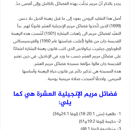
يجدر بالذكر أنّ مريم تحلّت بهذه الفضائل بالكامل وإلى أقصى حدّ.
أصل هذا التقليد الروحي يعود إلى ما قبل رهبنة الحبل بلا دنس
(1699) الذين اتّخذوا فضائل مريم الإنجيلية العشر قانونًا لهم. بدأ
التعبّد لفضائل مريم الى راهبات البشارة (1501) أسّست هذه الرهبنة
القديسة جان من فالوا (أعلنت قداستها عام 1950) والفرنسيسكاني
الطوباوي جيلبرت نيكولاس الذي كتب قانون رهبنة البشارة اعتمادًا
على فضائل مريم العشر حسب ما ورد في الإناجيل، في حين تعتبر
القديسة جان فالوا مؤلفة مسبحة فضائل مريم العشر.
هذه المسبحة هي تذكير دائم عن قانون حياة الرهبنة وأساسها
المريمي. ولاحقًا أصبحت صلاة مريمية يومية .
فضائل مريم الإنجيلية العشرة هي كما
يلي:
1- طاهرة (متى 20:1-18) (لوقا 24:1و34)
2- حكيمة (لوقا 19:2و51)
3- متواضعة (لوقا 48:1)