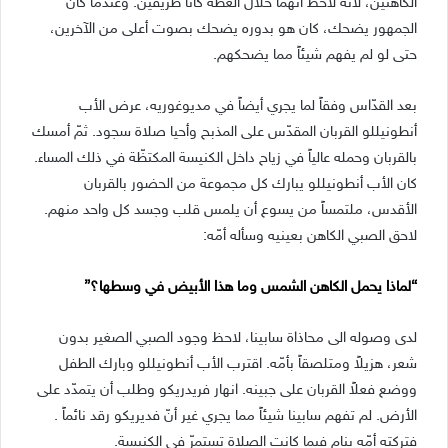
الكاهنين، لأنه لاحظ أنهما خلال العظة كانا ظريفين. وعندما كان
الجمهور يضحك، كان هو بدوره يضحك بصوت أعلى من الآخرين،
حتى لو لم يفهم شيئاً مما يضحكهم.
بعد القدّاس وفقاً لما يجري أيضاً في مديوغوريه، عرض الأب
أنطونيللو القربان المقدّس على المذبح وأحيا صلاة سجود. ثمّ أمسك
بالقربان وحمله عالياً في زياح داخل الكنيسة المكتظّة في ذلك المساء.
كان الأب أنطونيللو يبارك كل مجموعة من الحضور بالقربان
الأقدس، ملتمساً من يسوع أن يلمس قلب وجسد كل واحد منهم.
لاحق الصبي الكاهن بعينيه وسأله أمّه:
“لماذا يحمل الكاهن الشمس وما هذا الأبيض في وسطها؟”
لدى وصوله الى محاذاة سابينا، لاحظ وجود الصبي الصغير بدون
شعر، هزيلاً ومتلصقاً بأمّه. اقترب الأب أنطونيللو وبارك الطفل
ووضع فعلاً القربان على جبينه. انهار فريدريكو وطلب أن يتمدّد على
الأرض. لم تفهم سابينا شيئاً مما يجري غير أنّ فديريكو رقد نائماً .
فتركته أمّه ينام فيما كانت الصلاة تستمرّ في الكنيسة.