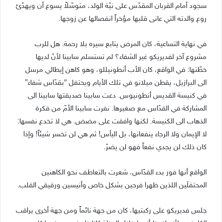
سجود أمام القربان المقدّس على نيّة الولد، متوسّلاً يسوع أن ويهدّئ
روع والدته التي عانى قلبها مؤخراً انفصالها عن زوجها.
في نهاية التساعية، كان المرض يتابع سيره بلا رحمة. هل للرب
مشروع آخر لفديريكو غير الشفاء؟ لم تستسلم سابينا لأنّ لديها
خطّتها: في الواقع، كان الأب أنطونيللو، وهو كاهن إيطالي مرسل
الى البرازيل، يقطن ميلانو في تلك الأيام ويحتفل “بقدّاس شفاء”
في كنيسة القديس أنطونيوس. دعت سابينا صديقتها سابينا الى
المشاركة في القدّاس مع صغيرها. نفرت سابينا الأمّ من فكرة
الذهاب الى الكنيسة. لكنها وافقت على مضض. هي لا تخدع نفسها:
لا الإيمان ولا الرجاء ينفعانها، بل اليأس! ثم هي لن تخسر شيئاً! وإذا
كان ذلك لن يجدي نفعاً فهو لن يضرّ.
الواقع أنها فور بدء القدّاس، شعرت بالتعاطف نحو الكاهنين
المحتفلَين اللذين ظهرا فرحين بشكل خاص وأنيسين ورقيقي القلب.
جلس فديريكو على ركبتيها، كان من جهة نائماً ومن جهة أخرى يراقب