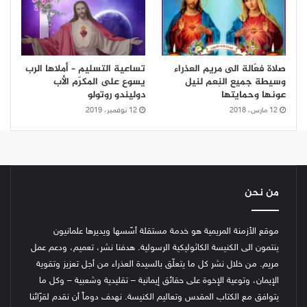
صلاة فعّالة الى مريم العذراء
تساعية التسليم – أملاها الرب
وسيطة جميع النِعم لنيل
يسوع على المكرّم الأب
عونها وحمايتها
دوليندو روتولو
12 مارس، 2018
12 نوفمبر، 2019
من نحن
موقع الأزمنة المريمية هو خدمة مستقلة أسّسها ويديرها علمانيون
ينتمون الى الكنيسة الكاثوليكية الرسولية. هدفنا نشر، تعميم، ودعم عمل
مريم. من خلال نشر كل ما يتعلّق بالسيدة العذراء من أجل تعزيز وتقوية
الإيمان، وتوعية الإخوة على حقائق إيمانية – تقليدية وشعبية – وكل ما
يتوافق مع الكتاب المقدس وتعاليم الكنيسة.
نهدف دوماً أن نقدم لقرّائنا