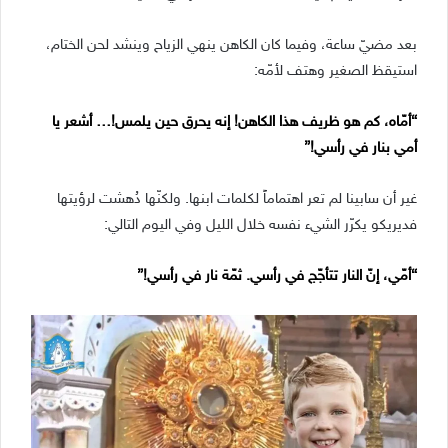
بعد مضيّ ساعة، وفيما كان الكاهن ينهي الزياح وينشد لحن الختام،
استيقظ الصغير وهتف لأمّه:
“أمّاه، كم هو ظريف هذا الكاهن! إنه يحرق حين يلمس!… أشعر يا
أمي بنار في رأسي!”
غير أن سابينا لم تعر اهتماماً لكلمات ابنها. ولكنّها دُهشت لرؤيتها
فديريكو يكرّر الشيء نفسه خلال الليل وفي اليوم التالي:
“أمّي، إنّ النار تتأجّج في رأسي. ثمّة نار في رأسي!”