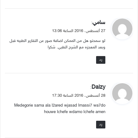
ي
سامي
:
ق
27 أغسطس، 2016 الساعة 13:06
و
لو سمحتو هل من الممكن اضافة صور عن التقارير الطبيه قبل
ل
وبعد المعجزه مع الشرح الطبي. شكرا
رد
ي
Daizy
:
ق
28 أغسطس، 2016 الساعة 17:30
و
Medegorie sama ala l2ared wjasad lmassi7 wa7do
ل
houwe lchefe wdamo lchefe amen
رد