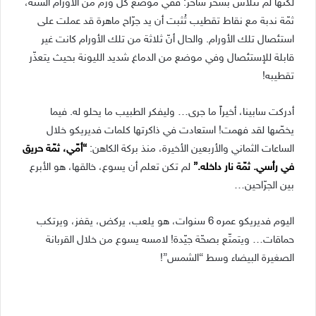
لكنّها لم تتلاشَ بسحر ساحر: ففي موضع كل ورم من الأورام الستّة،
ثمّة ندبة مع نقاط تقطيب تُثبت أن يد جرّاح ماهرة قد عملت على
استئصال تلك الأورام. والحال أنّ ثلاثة من تلك الأورام كانت غير
قابلة للإستئصال وفي موضع من الدماغ شديد الليونة بحيث يتعذّر
تقطيبه!
أدركت سابينا، أخيراً ما جرى… وليفكر الطبيب ما يحلو له. فيما
يخصّها لقد فهمت! استعادت في ذاكرتها كلمات فديريكو خلال
الساعات الثماني والأربعين الأخيرة، منذ بركة الكاهن:
“أمّي، ثمّة حريق
في رأسي. ثمّة نار داخله.”
لم تكن تعلم أن يسوع، خالقها، هو الأبرع
بين الجرّاحين…
اليوم فديريكو عمره 6 سنوات، هو يلعب، يركض، يقفز، ويرتكب
حماقات… ويتمتّع بصحّة جيّدة! لامسه يسوع من خلال القربانة
الصغيرة البيضاء وسط “الشمس”!