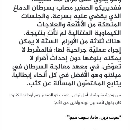
ففديريكو الصغير مصاب بسرطان الدماغ
الذي يقضي عليه بسرعة. والجلسات
المنهكة من الأشّعة والعلاجات
الكيماوية المتتالية لم تأتِ بنتيجة.
هناك ثلاثة من الأورام الستّة لا يمكن
إجراء عمليّة جراحية لها: فالمشرط لا
يمكنه بلوغها دون إحداث أضرار لا
تعوّض. في معهد معالجة السرطان في
ميلانو وهو الأفضل في كل أنحاء إيطاليا،
يتابع المختصّون المسألة عن كثب.
من وجهة بشرية، لا أمل يُرجى. وفديريكو الصغير رغم أوجاعه الكثيرة،
كان يقول لأمّه بين نوبة وأخرى من الألم:
“سوف ترين، ماما، سوف ننجو!”