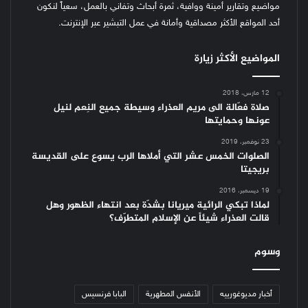
مواضيع وتقارير أمينة ووافية، ثمرة أبحاث وتفاني بالعمل، سعياً لنكون
أحد المواقع الأكثر مصداقية وأمانة في عمل التبشير عبر الإنترنت.
المواضيع الأكثر زيارة
12 مارس، 2018
صلاة فعّالة الى مريم العذراء وسيطة جميع النِعم لنيل
عونها وحمايتها
23 نوفمبر، 2019
الصلوات الخمس عشر التي أملاها الرب يسوع على القديسة
بريجيتا
19 ديسمبر، 2016
لماذا تبكي الرائية ميريانا بشدّة بعد انتهاء الظهور وهل
قالت العذراء شيئاً عن الإسلام المتطرّف؟
وسوم
أخبار مديوغورييه
الأنفس المطهرية
البابا فرنسيس