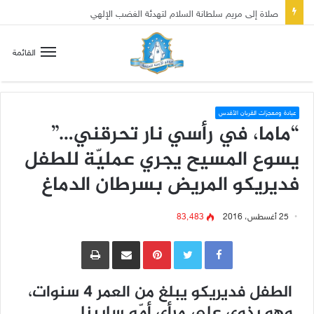
صلاة إلى مريم سلطانة السلام لتهدئة الغضب الإلهي
القائمة
عبادة ومعجزات القربان الأقدس
“ماما، في رأسي نار تحرقني…”
يسوع المسيح يجري عمليّة للطفل
فديريكو المريض بسرطان الدماغ
25 أغسطس، 2016
83٬483
Pinterest
مشاركة عبر البريد
طباعة
الطفل فديريكو يبلغ من العمر 4 سنوات،
وهو يذوي على مرأى أمّه سابينا.