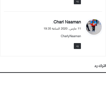
رد
ي
Charl Naaman
:
ق
11 مارس، 2020 الساعة 19:35
و
CharlyNaaman
ل
رد
اترك رد