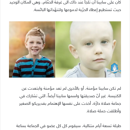
كان على سابينا أن تلجأ عند ذاك الى غرفة الحمّام، وهي المكان الوحيد
حيث تستطيع إعطاء الحرّية لدموعها ولتنهّداتها البائسة.
لم تكن سابينا مؤمنة، أو بالأحرى لم تعد مؤمنة وابتعدت عن
الكنيسة. غير أنّ صديقتها واسمها سابينا أيضاً، التي تشارك في
جماعة صلاة حارّة، أخذت على نفسها الإهتمام بفديريكو الصغير
وأطلقت حملة صلاة.
طيلة تسعة أيام متتالية، سيقوم كل كل عضو في الجماعة بساعة