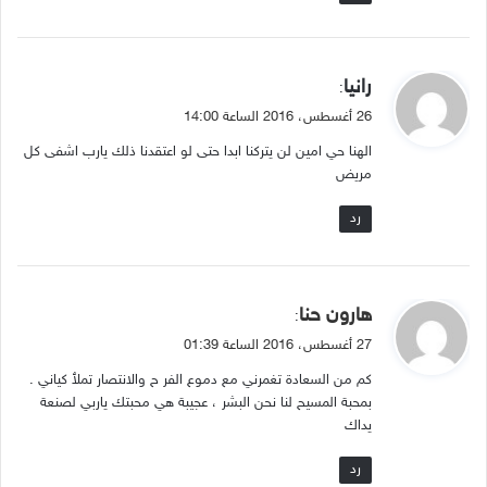
ي
رانيا
:
ق
26 أغسطس، 2016 الساعة 14:00
و
الهنا حي امين لن يتركنا ابدا حتى لو اعتقدنا ذلك يارب اشفى كل
ل
مريض
رد
ي
هارون حنا
:
ق
27 أغسطس، 2016 الساعة 01:39
و
كم من السعادة تغمرني مع دموع الفر ح والانتصار تملٱ كياني .
ل
بمحبة المسيح لنا نحن البشر ، عجيبة هي محبتك ياربي لصنعة
يداك
رد