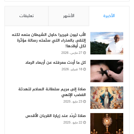
الأخيرة
الأشهر
تعليقات
الأب ليون فيريرا حاول الشيطان منعه لكنه
إلتقى بالعذراء التي سلّمته رسالة مؤثّرة
لكل أولادها!
27 مارس، 2026
كل ما أردت معرفته عن أربعاء الرماد
18 فبراير، 2026
صلاة إلى مريم سلطانة السلام لتهدئة
الغضب الإلهي
23 مايو، 2025
صلاة تُردّد عند زيارة القربان الأقدس
22 مايو، 2025