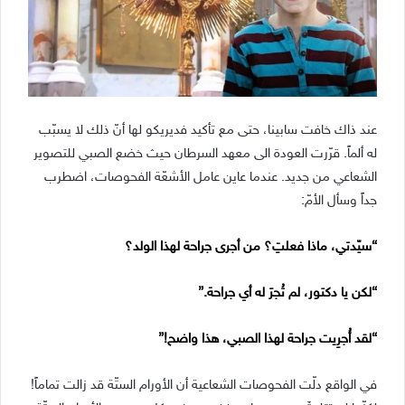
عند ذاك خافت سابينا، حتى مع تأكيد فديريكو لها أنّ ذلك لا يسبّب
له ألماً. قرّرت العودة الى معهد السرطان حيث خضع الصبي للتصوير
الشعاعي من جديد. عندما عاين عامل الأشعّة الفحوصات، اضطرب
جداً وسأل الأمّ:
“سيّدتي، ماذا فعلتِ؟ من أجرى جراحة لهذا الولد؟
“لكن يا دكتور، لم تُجرَ له أي جراحة.”
“لقد أُجرِيت جراحة لهذا الصبي، هذا واضح!”
في الواقع دلّت الفحوصات الشعاعية أن الأورام الستّة قد زالت تماماً!