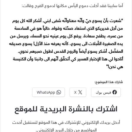
أما سابينا فقد أخلت دموع اليأس مكانها لدموع الفرح وقالت:
“شعرت بأنّ يسوع حيّ وأنّه معناوأنّه شفى ابني. أشكر الله كل يوم
من أجل فديريكو الذي استعاد صحّته وقواه. حالياً هو في السادسة
من عمره، يطفح سعادة. يرفع كل يوم عينيه نحو السماء، ويرسل من
يده الصغيرة القُبلات الى يسوع، كأنه يعرفه منذ الأزل! يسوع صديقه
المفضّل. أشكر يسوع أيضاً والروح القدس لطول صبرهم نحوي.
أتاحوا لي هذا الإختبار العسير كي أتحقّق أنّهم الى جانبنا وأن الكنيسة
هي نحن!”
شارك هذا الموضوع:
فيس بوك
X
WhatsApp
اشترك بالنشرة البريدية للموقع
أدخل بريدك الإلكتروني للإشتراك في هذا الموقع لتستقبل أحدث
المواضيع من خلال البريد الإلكتروني.