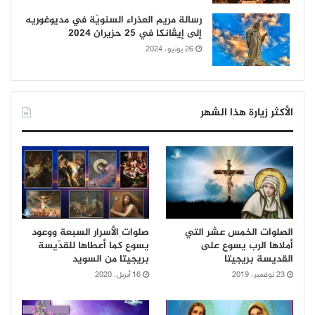
رسالة مريم العذراء السنويّة في مديوغوريه
إلى إيڤانكا في 25 حزيران 2024
26 يونيو، 2024
الأكثر زيارة هذا الشهر
الصلوات الخمس عشر التي
صلوات الأسرار السبعة ووعود
أملاها الرب يسوع على
يسوع كما أعطاها للقدّيسة
القديسة بريجيتا
بريجيتا من السويد
23 نوفمبر، 2019
16 أبريل، 2020