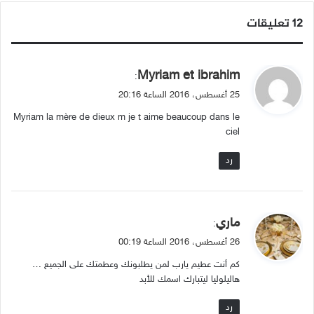
‫12 تعليقات
ي
Myriam et ibrahim
:
ق
25 أغسطس، 2016 الساعة 20:16
و
Myriam la mère de dieux m je t aime beaucoup dans le
ل
ciel
رد
ي
ماري
:
ق
26 أغسطس، 2016 الساعة 00:19
و
كم أنت عطيم يارب لمن يطلبونك وعطمتك على الجميع …
ل
هاليلوليا ليتبارك اسمك للأبد
رد