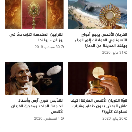
القربان الأقدس يُرجع أمواج
القرابين المقدسة تنزف دمًا في
التسونامي العملاقة إلى الوراء
بوزنان – بولندا
ويُنقذ المدينة من الدمار!
30 سبتمبر، 2019
31 مايو، 2020
قوّة القربان الأقدس الخارقة! كيف
القدّيس خوري آرس وأستاذ
عاش البعض بدون طعام وشراب
الجامعة الملحد ومعجزة القربان
لسنوات كثيرة؟
الأقدس
20 يناير، 2020
4 أغسطس، 2020