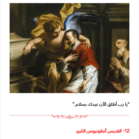
“يا رب أطلق الآن عبدك بسلام.”
12- القديس أنطونيوس الكبير