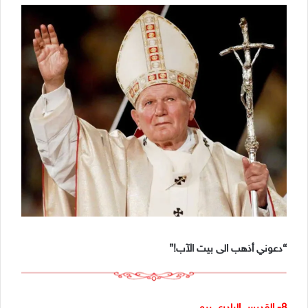
“دعوني أذهب الى بيت الآب!”