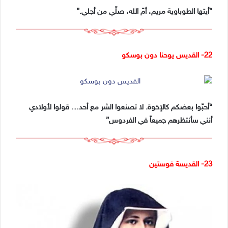
“أيتها الطوباوية مريم، أمّ الله، صلّي من أجلي.”
22- القديس يوحنا دون بوسكو
“أحبّوا بعضكم كالإخوة. لا تصنعوا الشر مع أحد… قولوا لأولادي
أنني سأنتظرهم جميعاً في الفردوس”
23- القديسة فوستين