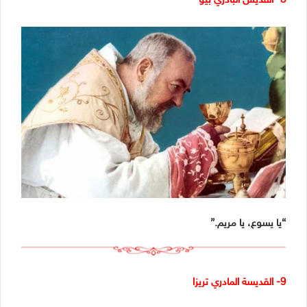
8- القديس البادري بيو
“يا يسوع، يا مريم.”
9- القديسة المادري تريزا