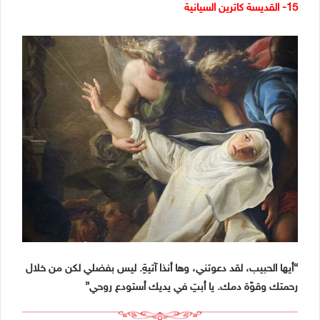
15- القديسة كاترين السيانية
“أيها الحبيب، لقد دعوتني، وها أنذا آتيةِ. ليس بفضلي لكن من خلال
رحمتك وقوّة دمك. يا أبتِ في يديك أستودع روحي”