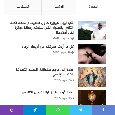
الأخيرة
الأشهر
تعليقات
الأب ليون فيريرا حاول الشيطان منعه لكنه
إلتقى بالعذراء التي سلّمته رسالة مؤثّرة
لكل أولادها!
27 مارس، 2026
كل ما أردت معرفته عن أربعاء الرماد
18 فبراير، 2026
صلاة إلى مريم سلطانة السلام لتهدئة
الغضب الإلهي
23 مايو، 2025
صلاة تُردّد عند زيارة القربان الأقدس
22 مايو، 2025
Viber
Telegram
WhatsApp
Twitter
Faceboo