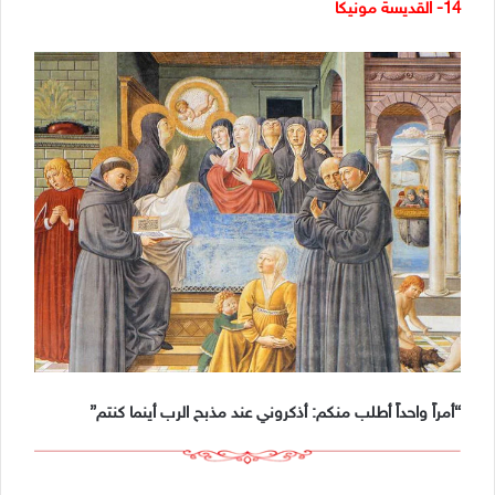
14- القديسة مونيكا
“أمراً واحداً أطلب منكم: أذكروني عند مذبح الرب أينما كنتم”