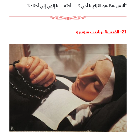
“أليس هذا هو النزاع يا أمي؟ … أحبّه… يا إلهي إني أحبّك!”
21- القديسة برناديت سوبيرو