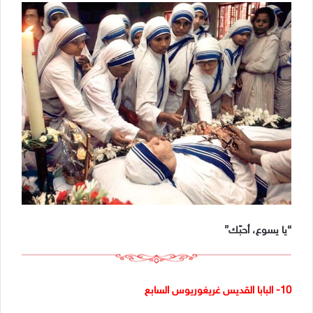
“يا يسوع، أحبّك”
10- البابا القديس غريغوريوس السابع