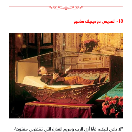
18- القديس دومينيك سافيو
“لا داعي للبكاء، فأنا أرى الرب ومريم العذراء التي تنتظرني مفتوحة