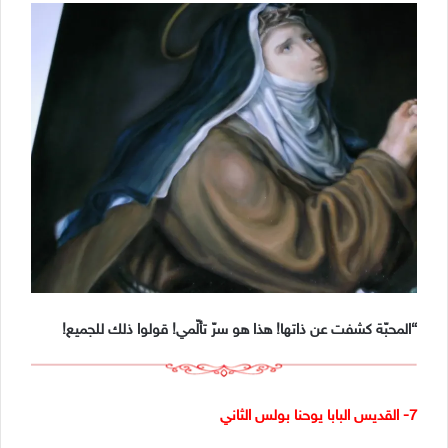
“المحبّة كشفت عن ذاتها! هذا هو سرّ تألّمي! قولوا ذلك للجميع!
7- القديس البابا يوحنا بولس الثاني