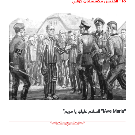
13- القديس مكسيمليان كولبي
“Ave Maria!” السلام عليكِ يا مريم”