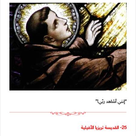
“إنني أشاهد ربّي!”
25- القديسة تريزيا الأفيلية