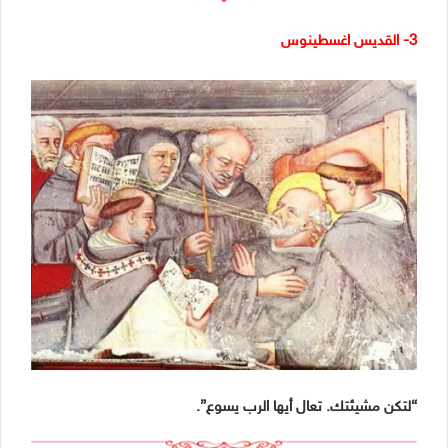
3- القديس اغسطينوس
“لتكن مشيئتك. تعال أيها الرب يسوع”.