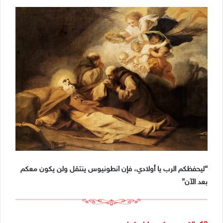
“ليحفظكم الرب يا أولادي، فإن انطونيوس ينتقل ولن يكون معكم
بعد الآن”