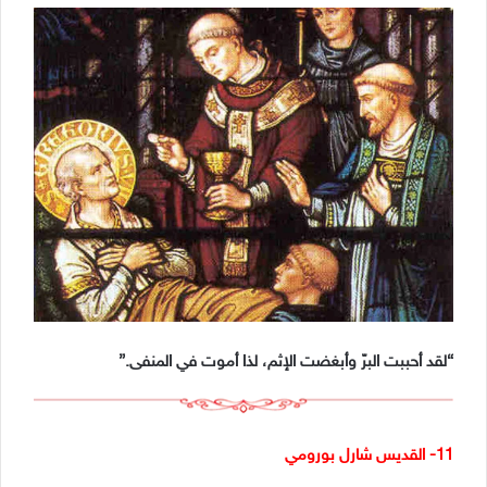
“لقد أحببت البرّ وأبغضت الإثم، لذا أموت في المنفى.”
11- القديس شارل بورومي