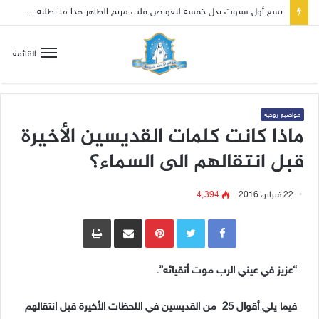
اليوم 27 آيار عيد “العذراء السوداء” The Black Madonna–
القائمة
مواضيع روحية
ماذا كانت كلمات القديسين الأخيرة
قبل انتقالهم الى السماء؟
22 فبراير، 2016
4٬394
Pinterest
مشاركة عبر البريد
طباعة
“عزيز في عيني الرب موت أتقيائه”.
فيما يلي أقوال 25 من القديسين في اللحظات الأخيرة قبل انتقالهم