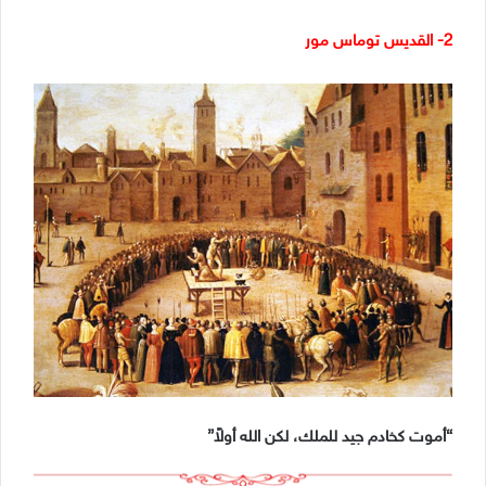
2- القديس توماس مور
“أموت كخادم جيد للملك، لكن الله أولاً”