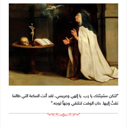
“لتكن مشيئتك يا رب. يا إلهي وعريسي، لقد أتت الساعة التي طالما
تقتُ إليها. حان الوقت لنلتقي وجهاً لوجه.”