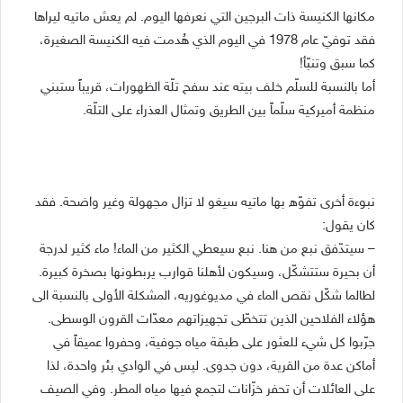
مكانها الكنيسة ذات البرجين التي نعرفها اليوم. لم يعش ماتيه ليراها
فقد توفيّ عام 1978 في اليوم الذي هُدمت فيه الكنيسة الصغيرة،
كما سبق وتنبّأ!
أما بالنسبة للسلّم خلف بيته عند سفح تلّة الظهورات، قريباً ستبني
منظمة أميركية سلّماً بين الطريق وتمثال العذراء على التلّة.
نبوءة أخرى تفوّه بها ماتيه سيغو لا تزال مجهولة وغير واضحة. فقد
كان يقول:
– سيتدّفق نبع من هنا. نبع سيعطي الكثير من الماء! ماء كثير لدرجة
أن بحيرة ستتشكّل، وسيكون لأهلنا قوارب يربطونها بصخرة كبيرة.
لطالما شكّل نقص الماء في مديوغوريه، المشكلة الأولى بالنسبة الى
هؤلاء الفلاحين الذين تتخطّى تجهيزاتهم معدّات القرون الوسطى.
جرّبوا كل شيء للعثور على طبقة مياه جوفية، وحفروا عميقاً في
أماكن عدة من القرية، دون جدوى. ليس في الوادي بئر واحدة، لذا
على العائلات أن تحفر خزّانات لتجمع فيها مياه المطر. وفي الصيف