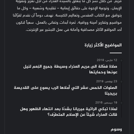
مريم. من خلال نشر كل ما يتعلّق بالسيدة العذراء من أجل تعزيز وتقوية
الإيمان، وتوعية الإخوة على حقائق إيمانية – تقليدية وشعبية – وكل ما
يتوافق مع الكتاب المقدس وتعاليم الكنيسة.
نهدف دوماً أن نقدم لقرّائنا
مواضيع وتقارير أمينة ووافية، ثمرة أبحاث وتفاني بالعمل، سعياً لنكون
أحد المواقع الأكثر مصداقية وأمانة في عمل التبشير عبر الإنترنت.
المواضيع الأكثر زيارة
12 مارس، 2018
صلاة فعّالة الى مريم العذراء وسيطة جميع النِعم لنيل
عونها وحمايتها
23 نوفمبر، 2019
الصلوات الخمس عشر التي أملاها الرب يسوع على القديسة
بريجيتا
19 ديسمبر، 2016
لماذا تبكي الرائية ميريانا بشدّة بعد انتهاء الظهور وهل
قالت العذراء شيئاً عن الإسلام المتطرّف؟
وسوم