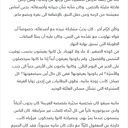
قاحلة مليئة بالحصى. وكان شأنه شأن جيرانه وأصدقائه، يجني أساس
معيشته من كرمه ومن حقل التبغ، بالإضافة الى بقرة وبضع ماعز.
وكأي كرّام آخر ، كان يحبّ مشاركة نبيذه مع أصدقائه، خصوصاً أن
قواه تهاونت مع تقدّمه في السن، وكان عليه أن يملأ الساعات
الطويلة التي تسبق نهاية النهار.
في كوخه الصغير، لا ماء ولا كهرباء، بل كانوا يعيشون بحسب توقيت
الشمس والفصول. ولم يكونوا يعرفون أبداً إذا ما كانوا سيحصلون
على الخبز في اليوم التالي. وكانوا ينامون على الأرض جنباً الى جنب.
والأسرّة؟ لم يكونوا يعرفونها! ففي كل حال أين سيضعونها؟ كل
صباح، كانت زوجة ماتيه، تطوي البطانيات في إحدى زوايا الغرفة
المشتركة التي تشكّل مسكن العائلة الوحيد.
ماتيه سيغو كان شخصية محيّرة بقصصه الغريبة! كان يجوب أحياناً
وادي مديوغوريه ناثراً في كل اتّجاه كلمات غير مترابطة. كان الناس
يبتسمون عندما يمرّ بهم، وبصراحة كانوا يضحكون. فرؤياه كانت
خارجة عن المعقول كليّاً! مع ذلك كان ماتيه محبوباً، فقد كان الجميع