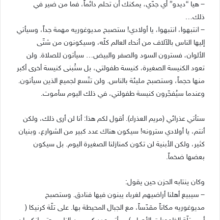
– هيا “ديدو” أي جدّي، يمكنك أن تحلم دائماً، فما من ضير في
ذلك…
– انتبهوا، انتبهوا، يا أولادي! ستصبح مديوغوريه مهمة جداً، وسيأتي
إليها الناس بالآلاف من أنحاء العالم كلّه، وسيكونون من شتّى
الألوان، فسترون السود والصفر والبيض… سيأتون للصلاة. ولن
تعود الكنيسة الصغيرة، كنيسة طفولتي، بل ستُبنى كنيسة أخرى أكبر
منها حجماً، وستصبح مليئة بالناس. ولن تتّسع لجميع الذين سيأتون.
وعندما سيُفجّرون كنيسة طفولتي، في ذلك اليوم سأموت.
ستأتي عذرائي (مريم العذراء). أقول لكم هذا: أنا لن أرى ذلك، ولكن
أنتم، يا أولادي سترونه! سيكون هناك عدد كبير من الشوارع، وبنيان
كثير، ولكن الأبنية لن تكون كمنازلنا الصغيرة اليوم. بل سيكون
بعضها ضخماً.
وكان ينتابه الحزن حين يقول:
– سيبيع أهلنا أراضيهم لغرباء يبنون فيها فنادق. وستصبح
مديوغوريه مكاناً مقدّساً، مع الجبال المحيطة بها. على تلّة كرنيكا (