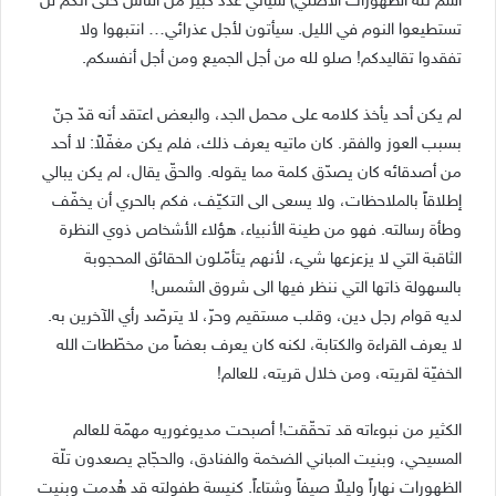
أسم تلّة الظهورات الأصلي) سيأتي عدد كبير من الناس حتى انكم لن
تستطيعوا النوم في الليل. سيأتون لأجل عذرائي… انتبهوا ولا
تفقدوا تقاليدكم! صلو لله من أجل الجميع ومن أجل أنفسكم.
لم يكن أحد يأخذ كلامه على محمل الجد، والبعض اعتقد أنه قدّ جنّ
بسبب العوز والفقر. كان ماتيه يعرف ذلك، فلم يكن مغفّلاً: لا أحد
من أصدقائه كان يصدّق كلمة مما يقوله. والحقّ يقال، لم يكن يبالي
إطلاقاً بالملاحظات، ولا يسعى الى التكيّف، فكم بالحري أن يخفّف
وطأة رسالته. فهو من طينة الأنبياء، هؤلاء الأشخاص ذوي النظرة
الثاقبة التي لا يزعزعها شيء، لأنهم يتأمّلون الحقائق المحجوبة
بالسهولة ذاتها التي ننظر فيها الى شروق الشمس!
لديه قوام رجل دين، وقلب مستقيم وحرّ، لا يترصّد رأي الآخرين به.
لا يعرف القراءة والكتابة، لكنه كان يعرف بعضاً من مخطّطات الله
الخفيّة لقريته، ومن خلال قريته، للعالم!
الكثير من نبوءاته قد تحقّقت! أصبحت مديوغوريه مهمّة للعالم
المسيحي، وبنيت المباني الضخمة والفنادق، والحجّاج يصعدون تلّة
الظهورات نهاراً وليلاً صيفاً وشتاءاً. كنيسة طفولته قد هُدمت وبنيت