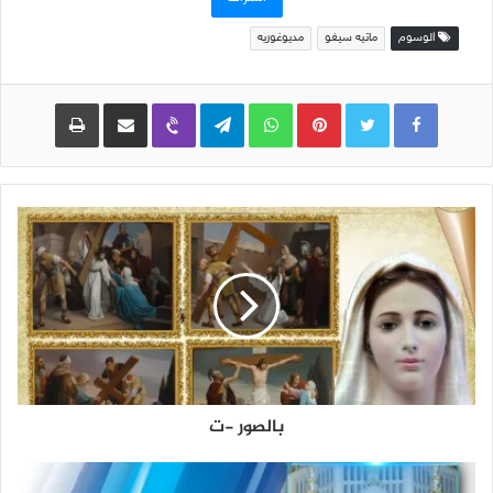
الوسوم
ماتيه سيغو
مديوغوريه
Pinterest
WhatsApp
Telegram
Viber
مشاركة عبر البريد
طباعة
بالصور -ت