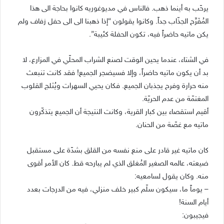
يرحّب به أينما ذهب. فالناس في مديوغوريه كانوا بحاجة الى هذا
المُفَرِّح الجذّاب جداً. وكانوا يقولون “إذا ذهبنا الى الى حفل زفاف ولم
يكن ماتيه حاضراً فيه، تكون الحفلة كئيبة”.
في الشتاء، عندما يحين الوقت لصنع الشراب المحلّي في المزارع، لا
بد أن يكون ماتيه حاضراً، وإلا فسيضجر الجميع! فقد كانت تنبعث
منه حرارة وفرح يجذبان الجميع. فكان يحيي السهرات ويُثلج القلوب
المغتمّة من عدم الحريّة.
أقيم استقصاء بين كبار القرية، وكانت النتيجة أن الجميع يتذكّرون
ماتيه مع غصّة من الحنان.
كان ماتيه غير قادر على منع نفسه من القلق بشدّة على مستقبل
ضيعته، عالمه الصغير المُغلق الذي لم يبارحه قط. كان الأمر أقوى
منه. وكان يقول لسامعيه:
– يوماً ما، سيكون سلّم كبير خلف منزلي، فيه من الدرجات بعدد
أيام السنة!
فيجيبون: