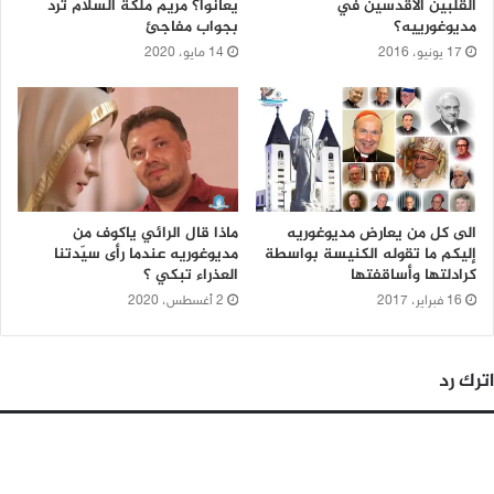
القلبين الأقدسين في
يعانوا؟ مريم ملكة السلام تردّ
مديوغورييه؟
بجواب مفاجئ
17 يونيو، 2016
14 مايو، 2020
الى كل من يعارض مديوغوريه
ماذا قال الرائي ياكوف من
إليكم ما تقوله الكنيسة بواسطة
مديوغوريه عندما رأى سيّدتنا
كرادلتها وأساقفتها
العذراء تبكي ؟
16 فبراير، 2017
2 أغسطس، 2020
اترك رد