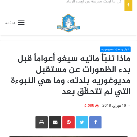
صلاة إلى مريم سلطانة السلام لتهدئة الغضب الإلهي
القائمة
أخبار ومعجزات مديوغوريه
ماذا تنبّأ ماتيه سيغو أعواماً قبل
بدء الظهورات عن مستقبل
مديوغوريه بلدته، وما هي النبوءة
التي لم تتحقّق بعد
16 فبراير، 2018
5٬586
Pinterest
مشاركة عبر البريد
طباعة