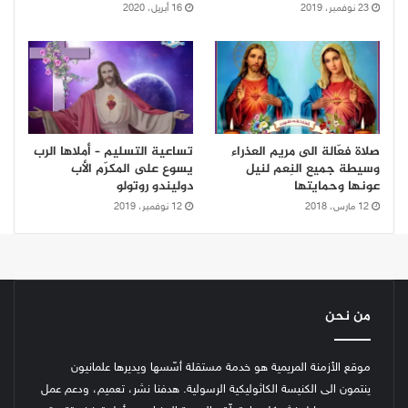
23 نوفمبر، 2019
16 أبريل، 2020
صلاة فعّالة الى مريم العذراء
تساعية التسليم – أملاها الرب
وسيطة جميع النِعم لنيل
يسوع على المكرّم الأب
عونها وحمايتها
دوليندو روتولو
12 مارس، 2018
12 نوفمبر، 2019
من نحن
موقع الأزمنة المريمية هو خدمة مستقلة أسّسها ويديرها علمانيون
ينتمون الى الكنيسة الكاثوليكية الرسولية. هدفنا نشر، تعميم، ودعم عمل