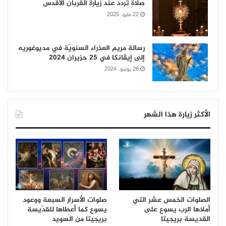
صلاة تُردّد عند زيارة القربان الأقدس
22 مايو، 2025
رسالة مريم العذراء السنويّة في مديوغوريه
إلى إيڤانكا في 25 حزيران 2024
26 يونيو، 2024
الأكثر زيارة هذا الشهر
الصلوات الخمس عشر التي
صلوات الأسرار السبعة ووعود
أملاها الرب يسوع على
يسوع كما أعطاها للقدّيسة
القديسة بريجيتا
بريجيتا من السويد