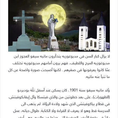
لا يزال كبار السن في مديوغوريه يتذكّرون ماتيه سيغو العجوز ابن
مديوغوريه المرح واللطيف، فهم يرون أمامهم مديوغوريه تختلف
عمّا كانوا يعرفونها في صغرهم . لكنها أصبحت صورة واضحة عن كل
ما تنبأ عنه ماتيه.
وُلد ماتيه سيغو سنة 1901، كان يسكن عند أسفل تلّة بودبردو
(الظهورات)، على بعد خطوتين من والدَي فيتسكا وآل إيفانكوفيتش،
في قطاع بياكوفيتشي الذي شهد ولادة الرؤاة. لم يذهب الى
المدرسة قط وهو لا يعرف لا القراءة ولا الكتابة. طوال حياته، عمل
بكدّ في رقعة الأرض الصغيرة التي ورثها عن والديه، وهي أرض