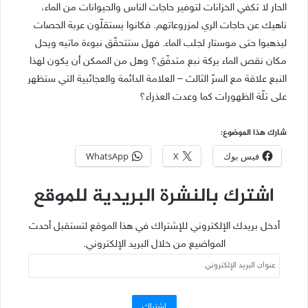
الحار لا تكفي الخزانات لتوفير حاجات الناس والحيوانات من الماء،
ناهيك عن حاجات الري لمزروعاتهم. فكانوا يستقلّون عربة الحصات
ليذهبوا حتى موستار لجلب الماء. فهل ستتحقّق نبوءة ماتيه ويحل
مكان نقص الماء بركة نبع متدفّق؟ وهل من الممكن أن يكون لهذا
النبع علاقة مع السرّ الثالث – العلامة الدائمة والعجائبية التي ستظهر
على تلّة الظهورات كما وعدت العذراء؟
شارك هذا الموضوع:
فيس بوك
X
WhatsApp
اشترك بالنشرة البريدية للموقع
أدخل بريدك الإلكتروني للإشتراك في هذا الموقع لتستقبل أحدث
المواضيع من خلال البريد الإلكتروني.
عنوان
البريد
الإلكتروني
اشتراك