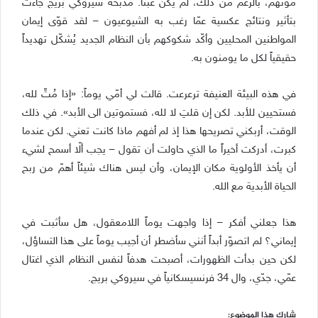
موتهم، بالرغم من ذلك، لم يكن عبثاً. مذبحة سيروكي بريج جاءت
بتأثير ونتائج عكسية عمّا رغب به الشيوعيون – لقد قوّى إيمان
المواطنين المحليين وأكّد شكوكهم بأن النظام الجديد يُشكّل تهديداً
حقيقياً لكل ما يومنون به.
في هذه البيئة العنيفة ترعرعت. قالت لي أمّي يوماً: «إذا مُتِّ لله،
فستحيين للأبد. لكن إن قلتِ لا لله، فستموتين الى الأبد». في ذلك
الوقت، أربكني تصريحها هذا إذ لم أفهم ماذا كانت تعني. لكن عندما
كبرت، أدركت أخيراً ما الذي حاولت أن تقول – يجب ألّا أسمح لشيء
أن يأخذ الأولوية مكان الإيمان، وأن ليس هناك شيئاً أهمّ من ربح
الحياة الأبدية مع الله.
هذا جعلني أفكر – إذا واجهت يوماً اللامعقول، هل سأثبت في
إيماني؟ لم اتصوّر أبداً أنني سأضطر أن أجيب يوماً على هذا التساؤل،
لكن حين بدأت الظهورات، أصبحت هدفاً لنفس النظام الذي اغتال
عمّي، جدّي، وال 34 فرنسيسكانياً في سيروكي بريج.
شارك هذا الموضوع: