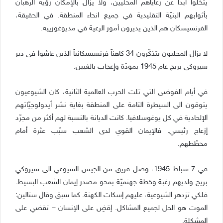
يتخلّوا ابداً عن رعاياهم المحليين، ولا يزال بالإمكان رؤية الرهبان
بأثوابهم البنيّة التقليدية في جميع انحاء المنطقة. في الحقيقة،
الفرنسيسكان هم الذين يديرون أمور الرعية في مديوغورييه.
لا يزال المحليون يتذكّرون 34 كاهناً فرنسيسكانياً الذين عاشوا في دير
سيروكي بريج عام 1945 بمودّة وإعجاب بالغيين.
في أيام الفوضى التي تلت الحرب العالمية الثانية، كان الشيوعيون
يتوقون الى السيطرة التامة على المنطقة بغاية نشر أيدولوجيّاتهم
الإلحادية في كل يوغوسلافيا. كانت الديانة بالنسبة لهم أكثر من مجرّد
إزعاج رئيسي. فالإيمان القوي لدى الشعب سبّب عثرة أمام
مخطّطهم.
في 7 شباط 1945، وصل فريق من الجيش الشيوعي الى سيروكي
بريج ولديهم رغبة وخطة جهنميّة بمحو مصدر إيمان الشعب البسيط.
فلكي تزدهر الشيوعية، عليهم إسكات الكهنة. كما سبق وقال ستالين:
الموت هو الحل لجميع المشاكل. إقضِ على الإنسان – تقضي على
المشكلة.