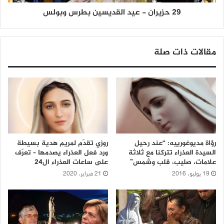
29 حزيران - عيد القديسين بطرس وبولس
مقالات ذات صلة
رؤاة مديوغورييه: “عند رحيل
روزي تقدّم لمريم هدية بسيطة
السيدة العذراء تتركنا مع ثلاثة
ورد فعل العذراء يصدمها – تعرّف
علامات، صليب، قلب وشمس”
على ساعات العذراء ال24
19 يوليو، 2016
21 فبراير، 2020