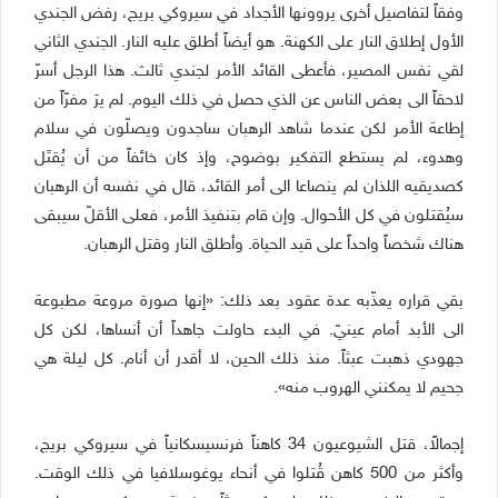
وفقاً لتفاصيل أخرى يروونها الأجداد في سيروكي بريج، رفض الجندي
الأول إطلاق النار على الكهنة. هو أيضاً أطلق عليه النار. الجندي الثاني
لقي نفس المصير، فأعطى القائد الأمر لجندي ثالث. هذا الرجل أسرّ
لاحقاً الى بعض الناس عن الذي حصل في ذلك اليوم. لم يرَ مفرّاً من
إطاعة الأمر لكن عندما شاهد الرهبان ساجدون ويصلّون في سلام
وهدوء، لم يستطع التفكير بوضوح، وإذ كان خائفاً من أن يُقتَل
كصديقيه اللذان لم ينصاعا الى أمر القائد، قال في نفسه أن الرهبان
سيُقتلون في كل الأحوال. وإن قام بتنفيذ الأمر، فعلى الأقلّ سيبقى
هناك شخصاً واحداً على قيد الحياة. وأطلق النار وقتل الرهبان.
بقي قراره يعذّبه عدة عقود بعد ذلك: «إنها صورة مروعة مطبوعة
الى الأبد أمام عينيّ. في البدء حاولت جاهداً أن أنساها، لكن كل
جهودي ذهبت عبثاً. منذ ذلك الحين، لا أقدر أن أنام. كل ليلة هي
جحيم لا يمكنني الهروب منه».
إجمالاً، قتل الشيوعيون 34 كاهناً فرنسيسكانياً في سيروكي بريج،
وأكثر من 500 كاهن قُتلوا في أنحاء يوغوسلافيا في ذلك الوقت.