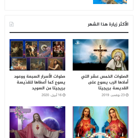
الأكثر زيارة هذا الشهر
الصلوات الخمس عشر التي
صلوات الأسرار السبعة ووعود
أملاها الرب يسوع على
يسوع كما أعطاها للقدّيسة
القديسة بريجيتا
بريجيتا من السويد
23 نوفمبر، 2019
16 أبريل، 2020