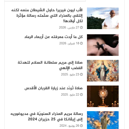
الأب ليون فيريرا حاول الشيطان منعه لكنه
إلتقى بالعذراء التي سلّمته رسالة مؤثّرة
لكل أولادها!
27 مارس، 2026
كل ما أردت معرفته عن أربعاء الرماد
18 فبراير، 2026
صلاة إلى مريم سلطانة السلام لتهدئة
الغضب الإلهي
23 مايو، 2025
صلاة تُردّد عند زيارة القربان الأقدس
22 مايو، 2025
رسالة مريم العذراء السنويّة في مديوغوريه
إلى إيڤانكا في 25 حزيران 2024
26 يونيو، 2024