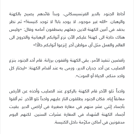
أحاط الجنود بالدير الفرنسيسكاني، وبدأ قائدهم يصيح بالكهنة
والرهبان. «الله غير موجود. لا يوجد بابا! لا توجد كنيسة!» ثم نظر
بحقد في أعين الكهنة الذين جعلهم يصطفون أمامه وقال: «وليس
هناك حاجة الى كهنة! عليكم الآن نزع أثوابكم الرهبانية والخروج الى
العالم والعمل مثل أي مواطن آخر. إنزعوا أثوابكم حالاً!»
رافضين تنفيذ الأمر، بقي الكهنة واقفون برزانة. قام أحد الجنود بنزع
الصليب عن أحد جدران الدير، ورمى به عند أقدام الكهنة: «ليختار كل
واحد منكم، الحياة أو الموت».
واحداً تلو الآخر قام الكهنة بالركوع عند الصليب وأخذه عن الأرض
معانقاً إياه. فكان الجنود يطلقون النار عليهم واحداً تلو الآخر. ثم ألقوا
بأجساد إثني عشر منهم في مغارة صغيرة في أراضي الدير. بقيت
أجساد الكهنة الشهداء في المغارة عشرات السنين. لكنهم اليوم
مدفونين في أماكن مكرّمة داخل الكنيسة.