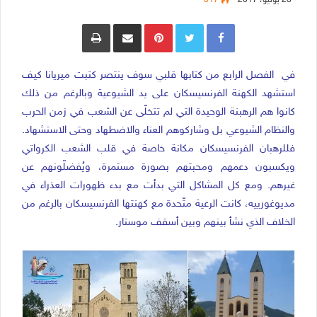
28 يونيو، 2017
817
Pinterest
مشاركة عبر البريد
طباعة
في الفصل الرابع من كتابها قلبي سوف ينتصر كتبت ميريانا كيف
استشهد الكهنة الفرنسيسكان على يد الشيوعية وبالرغم من ذلك
كانوا هم الرهبنة الوحيدة التي لم تتخلّى عن الشعب في زمن الحرب
والنظام الشيوعي بل وشاركوهم العناء والاضطهاد وحتى الاستشهاد.
فللرهبان الفرنسيسكان مكانة خاصة في قلب الشعب الكرواتي
ويكسبون دعمهم ومحبتهم بصورة مستمرة، ويُفضلّونهم عن
غيرهم. ومع كل المشاكل التي بدأت مع بدء ظهورات العذراء في
مديوغورييه، كانت الرعية متّحدة مع كهنتها الفرنسيسكان بالرغم من
الخلاف الذي نشأ بينهم وبين أسقف موستار.