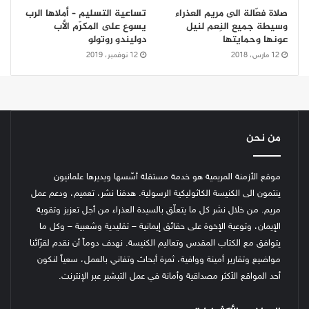
صلاة فعّالة الى مريم العذراء
تساعية التسليم – أملاها الرب
وسيطة جميع النِعم لنيل
يسوع على المكرّم الأب
عونها وحمايتها
دوليندو روتولو
12 مارس، 2018
12 نوفمبر، 2019
من نحن
موقع الأزمنة المريمية هو خدمة مستقلة أسّسها ويديرها علمانيون
ينتمون الى الكنيسة الكاثوليكية الرسولية. هدفنا نشر، تعميم، ودعم عمل
مريم. من خلال نشر كل ما يتعلّق بالسيدة العذراء من أجل تعزيز وتقوية
الإيمان، وتوعية الإخوة على حقائق إيمانية – تقليدية وشعبية – وكل ما
يتوافق مع الكتاب المقدس وتعاليم الكنيسة.
نهدف دوماً أن نقدم لقرّائنا
مواضيع وتقارير أمينة ووافية، ثمرة أبحاث وتفاني بالعمل، سعياً لنكون
أحد المواقع الأكثر مصداقية وأمانة في عمل التبشير عبر الإنترنت.