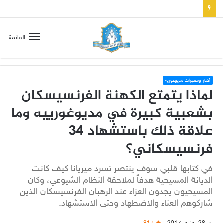
صلاة إلى مريم سلطانة السلام لتهدئة الغضب الإلهي
القائمة
أخبار ومعجزات مديوغوريه
لماذا يتمتع الكهنة الفرنسيسكان
بشعبية كبيرة في مديوغورييه وما
علاقة ذلك باستشهاد 34
فرنسيسكاني؟
في كتابها قلبي سوف ينتصر تسرد ميريانا كيف كانت
الديانة المسيحية هدفاً لملاحقة النظام الشيوعي، وكان
المسيحيون يجدون العزاء عند الرهبان الفرنسيسكان الذين
شاركوهم العناء والاضطهاد وحتى الاستشهاد.