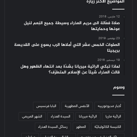
المواضيع الأكثر زيارة
12 مارس، 2018
صلاة فعّالة الى مريم العذراء وسيطة جميع النِعم لنيل
عونها وحمايتها
23 نوفمبر، 2019
الصلوات الخمس عشر التي أملاها الرب يسوع على القديسة
بريجيتا
19 ديسمبر، 2016
لماذا تبكي الرائية ميريانا بشدّة بعد انتهاء الظهور وهل
قالت العذراء شيئاً عن الإسلام المتطرّف؟
وسوم
أخبار مديوغورييه
الأنفس المطهرية
البابا فرنسيس
الرائية ماريا
الرائية ميريانا
السيدة العذراء
الشهر المريمي
الكنيسة الكاثوليكيّة
المطهر
رسائل السيدة العذراء