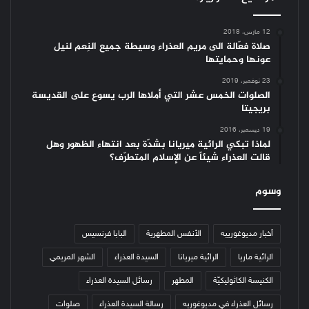
12 مارس، 2018
صلاة فعّالة الى مريم العذراء وسيطة جميع النِعم لنيل
عونها وحمايتها
23 نوفمبر، 2019
الصلوات الخمس عشر التي أملاها الرب يسوع على القديسة
بريجيتا
19 ديسمبر، 2016
لماذا تبكي الرائية ميريانا بشدّة بعد انتهاء الظهور وهل
قالت العذراء شيئاً عن الإسلام المتطرّف؟
وسوم
أخبار مديوغورييه
الأنفس المطهرية
البابا فرنسيس
الرائية ماريا
الرائية ميريانا
السيدة العذراء
الشهر المريمي
الكنيسة الكاثوليكيّة
المطهر
رسائل السيدة العذراء
رسائل العذراء في مديوغوريه
رسالة السيدة العذراء
صلوات