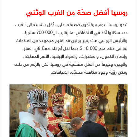
روسيا أفضل صحّة من الغرب الوثني
تبدو روسيا اليوم مرة أخرى ضعيفة، على الأقل بالنسبة الى الغرب.
عدد سكانها آخذ في الانخفاض. ما يقارب ال700،000 سنويا،
والرئيس الروسي فلاديمير بوتين قد اقترح مجموعة من العلاجات،
بما في ذلك منح 10،000 $ دعماً لكل أم تلد طفلاً ثانٍ. الفقر،
وإدمان الكحول، والمخدرات، والمواد الإباحية، الأسر المفكّكة،
والهجرة وغيرها من العلل متفشية في روسيا. لكن بالرغم من ذلك
يمكن رؤية وجود مكافحة متعدّدة الاتجاهات.