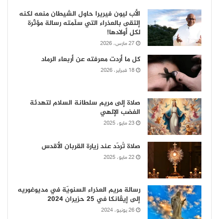
الأب ليون فيريرا حاول الشيطان منعه لكنه
إلتقى بالعذراء التي سلّمته رسالة مؤثّرة
لكل أولادها!
27 مارس، 2026
كل ما أردت معرفته عن أربعاء الرماد
18 فبراير، 2026
صلاة إلى مريم سلطانة السلام لتهدئة
الغضب الإلهي
23 مايو، 2025
صلاة تُردّد عند زيارة القربان الأقدس
22 مايو، 2025
رسالة مريم العذراء السنويّة في مديوغوريه
إلى إيڤانكا في 25 حزيران 2024
26 يونيو، 2024