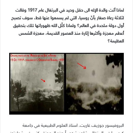
لماذا أتت والدة الإله الى حقل وحيد في البرتغال عام 1917 وقالت
لثلاثة رعاة صغار بأنّ روسيا، التي لم يسمعوا عنها قط، سوف تصبح
أول دولة ملحدة في العالم؟ ولماذا كلّل الله ظهوراتها تلك بتحقيق
أعطم معجزة وأكثرها إثارة منذ العصور القديمة، معجزة الشمس
العظيمة؟
البروفيسور جوزيف غاريت، استاذ العلوم الطبيعية في جامعة