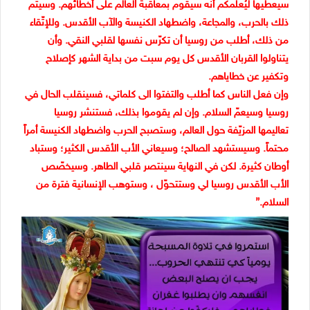
سيعطيها ليُعلمكم أنه سيقوم بمعاقبة العالم على أخطائهم. وسيتم
ذلك بالحرب، والمجاعة، واضطهاد الكنيسة والآب الأقدس. وللإتّقاء
من ذلك، أطلب من روسيا أن تكرّس نفسها لقلبي النقي. وأن
يتناولوا القربان الأقدس كل يوم سبت من بداية الشهر كإصلاح
وتكفير عن خطاياهم.
وإن فعل الناس كما أطلب والتفتوا الى كلماتي، فسينقلب الحال في
روسيا وسيعمّ السلام. وإن لم يقوموا بذلك، فستنشر روسيا
تعاليمها المزيّفة حول العالم، وستصبح الحرب واضطهاد الكنيسة أمراً
محتماً. وسيستشهد الصالح؛ وسيعاني الأب الأقدس الكثير؛ وستباد
أوطان كثيرة. لكن في النهاية سينتصر قلبي الطاهر. وسيخصّص
الأب الأقدس روسيا لي وستتحوّل ، وستوهب الإنسانية فترة من
السلام.”