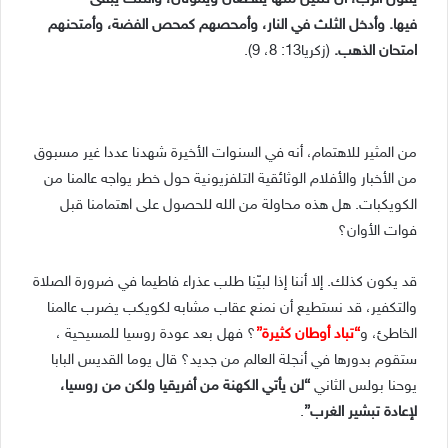
فيها. وأدخل الثلث في النار، وأمحصهم كمحص الفضة، وأمتحنهم
امتحان الذهب.
(زكريا13: 8، 9).
من المثير للاهتمام، أنه في السنوات الأخيرة شهدنا عددا غير مسبوق
من الأخبار والأفلام الوثائقية التلفزيونية حول خطر يواجه عالمنا من
الكويكبات. هل هذه محاولة من الله للحصول على اهتمامنا قبل
فوات الأوان؟
قد يكون كذلك. إلا أننا إذا لبيّنا طلب عذراء فاطيما في ضرورة الصلاة
والتكفير، قد نستطيع أن نمنع عقاب مشابه لكويكب يضرب عالمنا
الخاطئ، و
“تباد أوطان كثيرة”
؟ فهل بعد عودة روسيا للمسيحية ،
ستقوم بدورها في أنجلة العالم من جديد؟ قال يوما القديس البابا
يوحنا بولس الثاني
“لن يأتي الكهنة من أفريقيا ولكن من روسيا،
لإعادة تبشير الغرب”
.