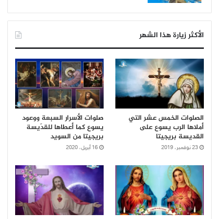
الأكثر زيارة هذا الشهر
الصلوات الخمس عشر التي
صلوات الأسرار السبعة ووعود
أملاها الرب يسوع على
يسوع كما أعطاها للقدّيسة
القديسة بريجيتا
بريجيتا من السويد
23 نوفمبر، 2019
16 أبريل، 2020