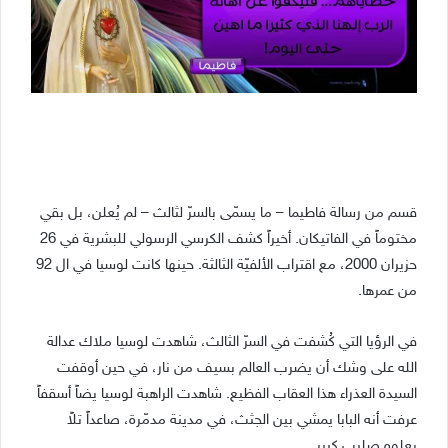
قسم من رسالة فاطيما – ما يسمّى بالسرّ لثالث – لم يُعلن، بل بقي
مختوماً في الفاتيكان. أخيراً كشف الكرسي الرسولي للبشرية في 26
حزيران 2000، مع اقتراب الألفيّة الثالثة. حينها كانت لوسيا في ال 92
من عمرها.
في الرؤيا التي كُشفت في السرّ الثالث، شاهدت لوسيا ملاك عدالة
الله على وشك أن يضرب العالم بسيف من نار، في حين أوقفت
السيدة العذراء هذا العقاب الفظيع. شاهدت الراهبة لوسيا يضاً أسقفاً
عرفت أنه البابا يمشي بين الجثث، في مدينة مدمّرة، صاعداً تلاً
يعلوه صليب كبير.