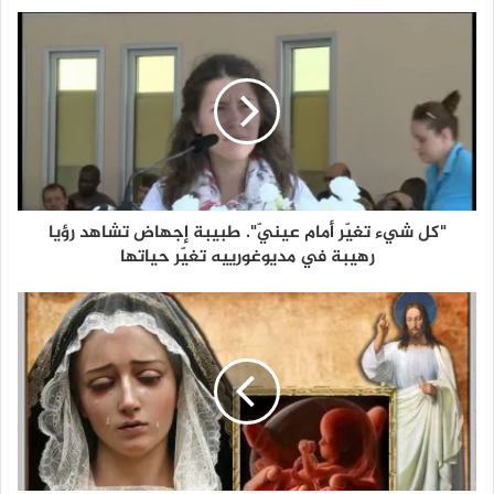
"كل شيء تغيّر أمام عينيّ". طبيبة إجهاض تشاهد رؤيا
رهيبة في مديوغورييه تغيّر حياتها