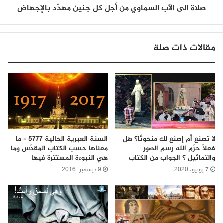
صلاة الى الآب السماوي من أجل كل جنين مهدّد بالإجهاض
مقالات ذات صلة
لا تصنع أم إصنع لك منحوتًا؟ هل
السنة العبرية الحالية 5777 – ما
فعلًا حرّم الله رسم الصور
معناها حسب الكتاب المقدّس وما
والتماثيل ؟ الجواب من الكتاب
هي النبوءة المستترة فيها
7 يونيو، 2020
9 ديسمبر، 2016