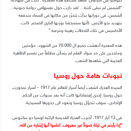
كيومبرا في البرتغال، شاهد شخصياً هذه المعجزة . كتب في شهادته:
“الشمس لم تبقى ثابتة… لقد دارت حول نفسهافي دوامة جنونية…
الشمس، في دورانها بدأت تتحرّر من مكانها في السماء مندفعة
بتهديد نحو الأرض. كأنها ستسحقنا بوزنها الناري الضخم. كانت
الأحاسيس في تلك اللحظات رهيبة ومرعبة.”
هذه المعجزة أدهشت جميع ال 70.000 من الشهود، مؤمنين
وملحدين على حد سواء. العلم لم يتمكّن مطلقاً من تفسير الظاهرة
العجيبة التي شاهدها الشعب.
نبوءات هامة حول روسيا
السيدة العذراء كشفت أيضاً أسرار للعالم عام 1917 – أسرار تمحورت
حول روسيا. إحدى إفصاحاتها كانت أنه بعد سنوات من الحكم
الإلحادي، سوف تتحوّل روسيا وتعود الى جذورها المسيحية.
في 13 آيار 1917، أخبرت العذراء القديسة الرائية لوسيا دو سانتوس:
“إذا رأيتم في ليلة ضوءاً غير معروف، اعلموا أنها إشارة من الله،