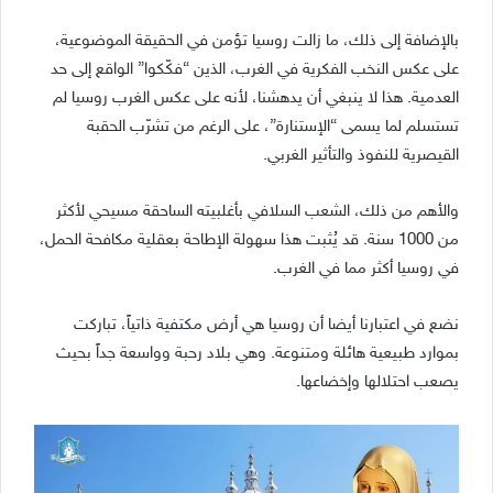
بالإضافة إلى ذلك، ما زالت روسيا تؤمن في الحقيقة الموضوعية،
على عكس النخب الفكرية في الغرب، الذين “فكّكوا” الواقع إلى حد
العدمية. هذا لا ينبغي أن يدهشنا، لأنه على عكس الغرب روسيا لم
تستسلم لما يسمى “الإستنارة”، على الرغم من تشرّب الحقبة
القيصرية للنفوذ والتأثير الغربي.
والأهم من ذلك، الشعب السلافي بأغلبيته الساحقة مسيحي لأكثر
من 1000 سنة. قد يُثبت هذا سهولة الإطاحة بعقلية مكافحة الحمل،
في روسيا أكثر مما في الغرب.
نضع في اعتبارنا أيضا أن روسيا هي أرض مكتفية ذاتياً، تباركت
بموارد طبيعية هائلة ومتنوعة. وهي بلاد رحبة وواسعة جداً بحيث
يصعب احتلالها وإخضاعها.