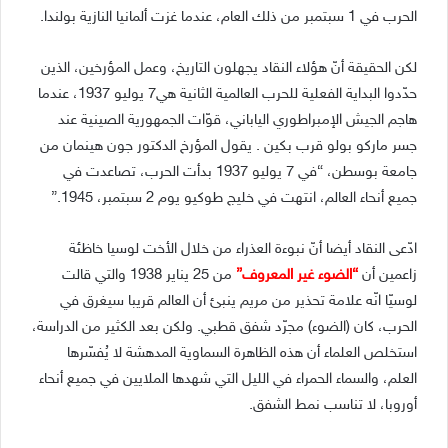
الحرب في 1 سبتمبر من ذلك العام، عندما غزت ألمانيا النازية بولندا.
لكن الحقيقة أنّ هؤلاء النقاد يجهلون التاريخ، وعمل المؤرخين، الذين
حدّدوا البداية الفعلية للحرب العالمية الثانية هي7 يوليو 1937، عندما
هاجم الجيش الإمبراطوري الياباني، قوّات الجمهورية الصينية عند
جسر ماركو بولو قرب بكين . يقول المؤرخ الدكتور جون هينمان من
جامعة بوسطن، “في 7 يوليو 1937 بدأت الحرب، تصاعدت في
جميع أنحاء العالم، انتهت في خليج طوكيو يوم 2 سبتمبر، 1945.”
ادّعى النقاد أيضا أنّ نبوءة العذراء من خلال الأخت لوسيا خاظئة
زاعمين أن
“الضوء غير المعروف”
من 25 يناير 1938 والتي قالت
لوسيّا انّه علامة تحذير من مريم ينبئ أن العالم قريبا سيغرق في
الحرب، كان (الضوء) مجرّد شفق قطبي. ولكن بعد الكثير من الدراسة،
استخلص العلماء أن هذه الظاهرة السماوية المدهشة لا يُفسّرها
العلم، والسماء الحمراء في الليل التي شهدها الملايين في جميع أنحاء
أوروبا، لا تناسب نمط الشفق.