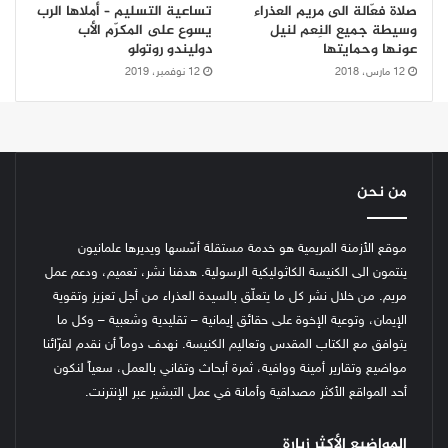
صلاة فعّالة الى مريم العذراء
تساعية التسليم – أملاها الرب
وسيطة جميع النِعم لنيل
يسوع على المكرّم الأب
عونها وحمايتها
دوليندو روتولو
12 مارس، 2018
12 نوفمبر، 2019
من نحن
موقع الأزمنة المريمية هو خدمة مستقلة أسّسها ويديرها علمانيون
ينتمون الى الكنيسة الكاثوليكية الرسولية. هدفنا نشر، تعميم، ودعم عمل
مريم. من خلال نشر كل ما يتعلّق بالسيدة العذراء من أجل تعزيز وتقوية
الإيمان، وتوعية الإخوة على حقائق إيمانية – تقليدية وشعبية – وكل ما
يتوافق مع الكتاب المقدس وتعاليم الكنيسة.
نهدف دوماً أن نقدم لقرّائنا
مواضيع وتقارير أمينة ووافية، ثمرة أبحاث وتفاني بالعمل، سعياً لنكون
أحد المواقع الأكثر مصداقية وأمانة في عمل التبشير عبر الإنترنت.
المواضيع الأكثر زيارة