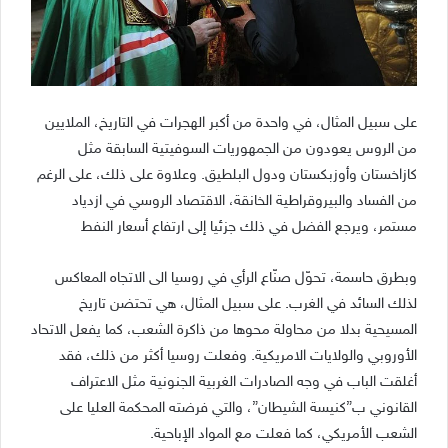
على سبيل المثال، في واحدة من أكبر الهجرات في التاريخ، الملايين
من الروس يعودون من الجمهوريات السوفيتية السابقة مثل
كازاخستان وأوزبكستان ودول البلطيق. وعلاوة على ذلك، على الرغم
من الفساد والبيروقراطية الخانقة، الاقتصاد الروسي في ازدياد
مستمر، ويرجع الفضل في ذلك جزئيا إلى ارتفاع أسعار النفط
وبطرق حاسمة، تحوّل صنّاع الرأي في روسيا الى الاتجاه المعاكس
لذلك السائد في الغرب. على سبيل المثال، هي تحتضن تاريخ
المسيحية بدلا من محاولة محوها من ذاكرة الشعب، كما يفعل الاتحاد
الأوروبي والولايات الامريكية. وفعلت روسيا أكثر من ذلك، فقد
أغلقت الباب في وجه الصادرات الغربية الجنونية مثل الاعتراف
القانوني ب”كنيسة الشيطان”، والتي فرضته المحكمة العليا على
الشعب الأمريكي، كما فعلت مع المواد الإباحية.