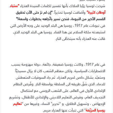
شرحت لوسيا رؤيا الملاك بأنها تفسير لكلمات السيدة العذراء
“ستباد
أوطان كثيرة”
وأضافت لوسيا تحذيراً:
“إن لم نرَ حتى الآن تحقيق
القسم الأخير من النبوءة، فنحن نسير باتّجاهه بخطوات واسعة!”
في نبوءات عام 1917، روسيا هي البلد الوحيد على وجه الأرض التي
استبعدته ملكة السلام عن هذا الفناء. روسيا هي البلد الوحيد الذي
قالت عنه العذراء بأنه سيتخطّى النار.
في عام 1917، وكانت روسيا ضعيفة، جائعة، دولة مهزومة بسبب
الاضطرابات السياسية. ولكن معظم الشعب كان لا يزال مسيحيّاً
ومتعبّد بشكل خاص لمريم العذراء. ثم جاء السوفيات المتعطش
للدماء، الذي شقّ طريقه الى السلطة بواسطة النار. وفُرض النظام
الإلحادي الأول في العالم، على الشعب الروسي مع استكمال
التجديف العام، وفرض التعليم اللاديني والإلحادي للأطفال، وتشريع
الإجهاض ، وتسهيل الطلاق، و “تحرير” النساء، وغيرها من “
تعاليم
روسيا المزيّفة
” التي تنبأت عنها العذراء مريم.