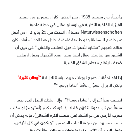
وأيضاً، في سبتمبر 1938، نشر الدكتور كارل ستورمر من معهد
الفيزياء الفلكية النظرية في اوسلو مقال في مجلة علمية
Naturwissenschoften معلنا أن الحدث في 25 يناير كان من أصل
غير خاضع للمساءلة وذو طبيعة غامضة. خلال هذا الحدث، أفاد، كان
هناك ضجيج “مشابه لأصوات حرق العشب والقش،” في حين أن
الشفق هو صامت. وقال أيضا بعض هذه الأضواء وصل ارتفاعها
ضعف ارتفاع معظم الشفق الكبيرة.
إذا لقد تحقّقت جميع نبوءات مريم، باستثناء إبادة
“أوطان كثيرة”
.
ولكن لا يزال السؤال قائماً “لماذا روسيا؟”
لنضف بعداً آخر إلى “لماذا روسيا؟”، وإلى ملاك العدل الذي يحمل
سيفاً من نار، دعونا نتكهّن قليلا. إذا كويكب كبير (أسترويد) او مذنب
ضرب الأرض في عز الشتاء (في نصف الكرة الشمالي)، فإنه يمكن أن
يسبب مشهد من نبوءة الكتاب المقدس:
“ويكون في كل الأرض،
يقول الرب، أن ثلثين منها يقطعان ويموتان، والثلث يبقى