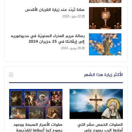
صلاة تُردّد عند زيارة القربان الأقدس
22 مايو، 2025
رسالة مريم العذراء السنويّة في مديوغوريه
إلى إيڤانكا في 25 حزيران 2024
26 يونيو، 2024
الأكثر زيارة هذا الشهر
الصلوات الخمس عشر التي
صلوات الأسرار السبعة ووعود
أملاها الرب يسوع على
يسوع كما أعطاها للقدّيسة