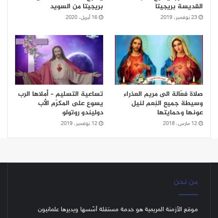
القديسة بريجيتا
بريجيتا من السويد
23 نوفمبر، 2019
16 أبريل، 2020
صلاة فعّالة الى مريم العذراء
تساعية التسليم – أملاها الرب
وسيطة جميع النِعم لنيل
يسوع على المكرّم الأب
عونها وحمايتها
دوليندو روتولو
12 مارس، 2018
12 نوفمبر، 2019
من نحن
موقع الأزمنة المريمية هو خدمة مستقلة أسّسها ويديرها علمانيون