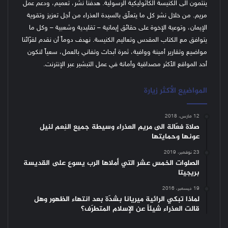
ينتمون الى الكنيسة الكاثوليكية الرسولية. هدفنا نشر، تعميم، ودعم عمل
مريم. من خلال نشر كل ما يتعلّق بالسيدة العذراء من أجل تعزيز وتقوية
الإيمان، وتوعية الإخوة على حقائق إيمانية – تقليدية وشعبية – وكل ما
يتوافق مع الكتاب المقدس وتعاليم الكنيسة.
نهدف دوماً أن نقدم لقرّائنا
مواضيع وتقارير أمينة ووافية، ثمرة أبحاث وتفاني بالعمل، سعياً لنكون
أحد المواقع الأكثر مصداقية وأمانة في عمل التبشير عبر الإنترنت.
المواضيع الأكثر زيارة
12 مارس، 2018
صلاة فعّالة الى مريم العذراء وسيطة جميع النِعم لنيل
عونها وحمايتها
23 نوفمبر، 2019
الصلوات الخمس عشر التي أملاها الرب يسوع على القديسة
بريجيتا
19 ديسمبر، 2016
لماذا تبكي الرائية ميريانا بشدّة بعد انتهاء الظهور وهل
قالت العذراء شيئاً عن الإسلام المتطرّف؟