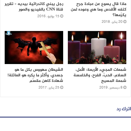
ماذا قال يسوع عن عبادة جرح
رجل يبني كاتدرائية بيديه – تقرير
كتفه الأقدس وما هي وعوده لمن
قناة CNN بالفيديو والصور
يكرّمها؟
15 يوليو، 2016
20 يناير، 2018
شمعات المجيء الأربعة: الأمل،
الشيطان مهووس بكل ما هو
السلام، الحبّ، الفرح، والخامسة
جسدي، وأكثر ما يكره هو العائلة!
شمعة المسيح
شهادة كاهن مقسّم
8 ديسمبر، 2019
25 يناير، 2017
اترك رد