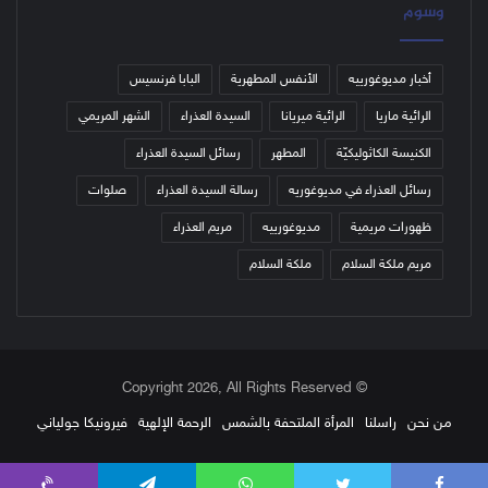
وسوم
أخبار مديوغورييه
الأنفس المطهرية
البابا فرنسيس
الرائية ماريا
الرائية ميريانا
السيدة العذراء
الشهر المريمي
الكنيسة الكاثوليكيّة
المطهر
رسائل السيدة العذراء
رسائل العذراء في مديوغوريه
رسالة السيدة العذراء
صلوات
ظهورات مريمية
مديوغورييه
مريم العذراء
مريم ملكة السلام
ملكة السلام
© Copyright 2026, All Rights Reserved
من نحن
راسلنا
المرأة الملتحفة بالشمس
الرحمة الإلهية
فيرونيكا جولياني