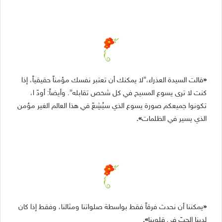
«
قالت السيدة العذراء،”لا يمكنك أن تعتبر نفسك مؤمناً حقيقياً، إذا
كنت لا ترى يسوع المسيح في كل شخص تقابله”. وأيضاً: أودّ ا،
تكونوا جميعكم صورة يسوع الذي سيُشِعّ في هذا العالم الغير مؤمن
الذي يسير في الظلمات
».
«
يمكننا أن نحدث فرقاً فقط بواسطة صلواتنا ومثالنا، وفقط إذا كان
لدينا الحبّ في قلوبنا
».