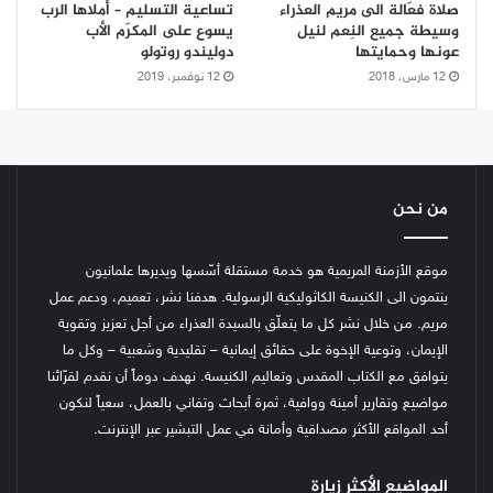
صلاة فعّالة الى مريم العذراء
تساعية التسليم – أملاها الرب
وسيطة جميع النِعم لنيل
يسوع على المكرّم الأب
عونها وحمايتها
دوليندو روتولو
12 مارس، 2018
12 نوفمبر، 2019
من نحن
موقع الأزمنة المريمية هو خدمة مستقلة أسّسها ويديرها علمانيون
ينتمون الى الكنيسة الكاثوليكية الرسولية. هدفنا نشر، تعميم، ودعم عمل
مريم. من خلال نشر كل ما يتعلّق بالسيدة العذراء من أجل تعزيز وتقوية
الإيمان، وتوعية الإخوة على حقائق إيمانية – تقليدية وشعبية – وكل ما
يتوافق مع الكتاب المقدس وتعاليم الكنيسة.
نهدف دوماً أن نقدم لقرّائنا
مواضيع وتقارير أمينة ووافية، ثمرة أبحاث وتفاني بالعمل، سعياً لنكون
أحد المواقع الأكثر مصداقية وأمانة في عمل التبشير عبر الإنترنت.
المواضيع الأكثر زيارة