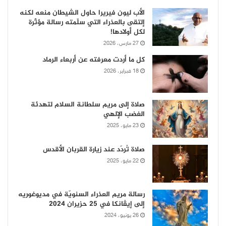
الأب ليون فيريرا حاول الشيطان منعه لكنه
إلتقى بالعذراء التي سلّمته رسالة مؤثّرة
لكل أولادها!
27 مارس، 2026
كل ما أردت معرفته عن أربعاء الرماد
18 فبراير، 2026
صلاة إلى مريم سلطانة السلام لتهدئة
الغضب الإلهي
23 مايو، 2025
صلاة تُردّد عند زيارة القربان الأقدس
22 مايو، 2025
رسالة مريم العذراء السنويّة في مديوغوريه
إلى إيڤانكا في 25 حزيران 2024
26 يونيو، 2024