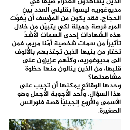
الذين يشاهدون العذراء صيفاً في
مديوغوريه ليسوا بقليلي العدد بين
الحجّاج. فقد يكون من المؤسف أن يُفوّت
المرء فرصة جميلة لكي يتبيّن من خلال
هذه الشهادات إحدى السمات الأشدّ
تأثيراً من سمات شخصية أمّنا مريم، فمن
تختار من بنيها الذين تجتذبهم بالألوف
الى مديوغوريه، وكلّهم عزيزون على
قلبها، من الذين ينالون منها حظوة
مشاهدتها؟
وحدها الوقائع يمكنها أن تجيب على
هذا السؤال. وأحد الأجوبة الأجمل وهو
الأسمى والأروع إنجيليّاً قصة فلورانس
الصغيرة.