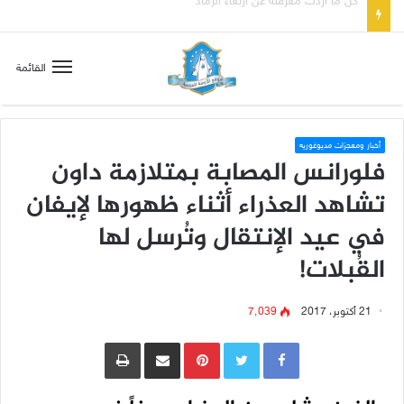
صلاة إلى مريم سلطانة السلام لتهدئة الغضب الإلهي
القائمة
أخبار ومعجزات مديوغوريه
فلورانس المصابة بمتلازمة داون
تشاهد العذراء أثناء ظهورها لإيفان
في عيد الإنتقال وتُرسل لها
القُبلات!
21 أكتوبر، 2017
7٬039
Pinterest
مشاركة عبر البريد
طباعة