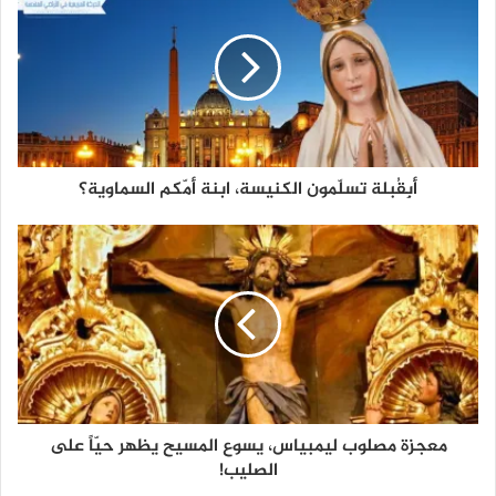
أبِقُبلة تسلّمون الكنيسة، ابنة أمّكم السماوية؟
معجزة مصلوب ليمبياس، يسوع المسيح يظهر حيّاً على
الصليب!