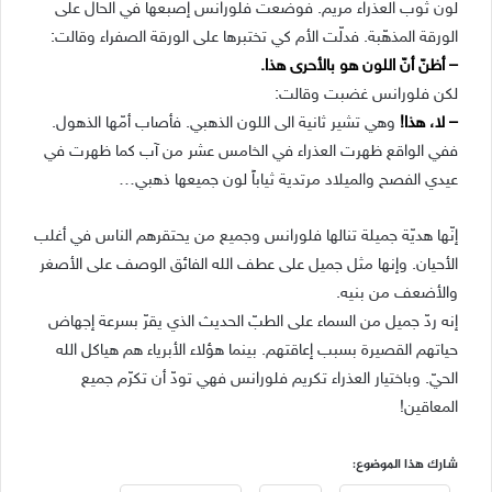
لون ثوب العذراء مريم. فوضعت فلورانس إصبعها في الحال على
الورقة المذهّبة. فدلّت الأم كي تختبرها على الورقة الصفراء وقالت:
– أظنّ أنّ اللون هو بالأحرى هذا.
لكن فلورانس غضبت وقالت:
– لا، هذا!
وهي تشير ثانية الى اللون الذهبي. فأصاب أمّها الذهول.
ففي الواقع ظهرت العذراء في الخامس عشر من آب كما ظهرت في
عيدي الفصح والميلاد مرتدية ثياباً لون جميعها ذهبي…
إنّها هديّة جميلة تنالها فلورانس وجميع من يحتقرهم الناس في أغلب
الأحيان. وإنها مثل جميل على عطف الله الفائق الوصف على الأصغر
والأضعف من بنيه.
إنه ردّ جميل من السماء على الطبّ الحديث الذي يقرّ بسرعة إجهاض
حياتهم القصيرة بسبب إعاقتهم. بينما هؤلاء الأبرياء هم هياكل الله
الحيّ. وباختيار العذراء تكريم فلورانس فهي تودّ أن تكرّم جميع
المعاقين!
شارك هذا الموضوع: