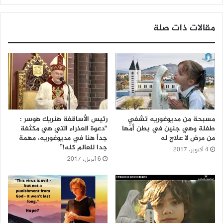
مقالات ذات صلة
مسبحة من مديوغوريه تشفي
رئيس الأساقفة هنريك هوسر :
طفلة وهي جنين في بطن أمّها
“دعوة العذراء التي هي مكثفة
من مرض لا علاج له
جداً هنا في مديوغوريه، مهمة
جدا للعالم كله!”
4 أكتوبر، 2017
6 أبريل، 2017