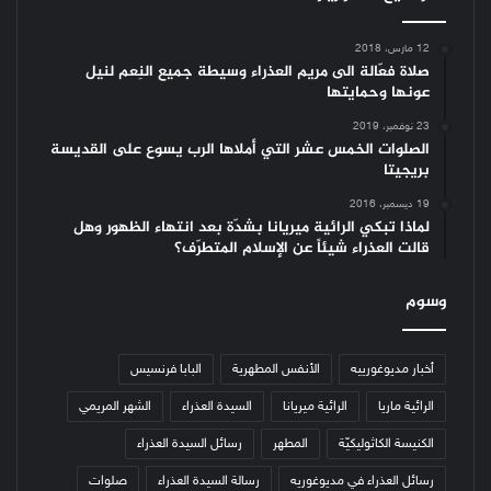
12 مارس، 2018
صلاة فعّالة الى مريم العذراء وسيطة جميع النِعم لنيل
عونها وحمايتها
23 نوفمبر، 2019
الصلوات الخمس عشر التي أملاها الرب يسوع على القديسة
بريجيتا
19 ديسمبر، 2016
لماذا تبكي الرائية ميريانا بشدّة بعد انتهاء الظهور وهل
قالت العذراء شيئاً عن الإسلام المتطرّف؟
وسوم
أخبار مديوغورييه
الأنفس المطهرية
البابا فرنسيس
الرائية ماريا
الرائية ميريانا
السيدة العذراء
الشهر المريمي
الكنيسة الكاثوليكيّة
المطهر
رسائل السيدة العذراء
رسائل العذراء في مديوغوريه
رسالة السيدة العذراء
صلوات