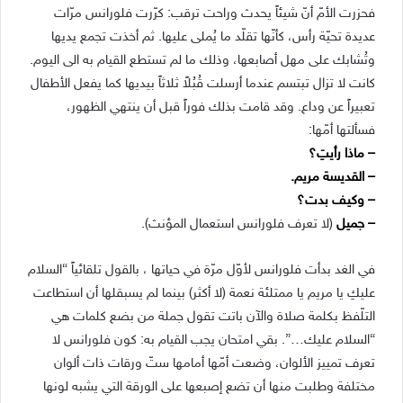
فحزرت الأمّ أنّ شيئاً يحدث وراحت ترقب: كرّرت فلورانس مرّات
عديدة تحيّة رأس، كأنّها تقلّد ما يُملى عليها. ثم أخذت تجمع يديها
وتُشابك على مهل أصابعها، وذلك ما لم تستطع القيام به الى اليوم.
كانت لا تزال تبتسم عندما أرسلت قُبُلاً ثلاثاً بيديها كما يفعل الأطفال
تعبيراً عن وداع. وقد قامت بذلك فوراً قبل أن ينتهي الظهور،
فسألتها أمّها:
– ماذا رأيتِ؟
– القديسة مريم.
– وكيف بدت؟
– جميل
(لا تعرف فلورانس استعمال المؤنث).
في الغد بدأت فلورانس لأوّل مرّة في حياتها ، بالقول تلقائياً “السلام
عليكِ يا مريم يا ممتلئة نعمة (لا أكثر) بينما لم يسبقلها أن استطاعت
التلّفظ بكلمة صلاة والآن باتت تقول جملة من بضع كلمات هي
“السلام عليك…”. بقي امتحان يجب القيام به: كون فلورانس لا
تعرف تمييز الألوان، وضعت أمّها أمامها ستّ ورقات ذات ألوان
مختلفة وطلبت منها أن تضع إصبعها على الورقة التي يشبه لونها