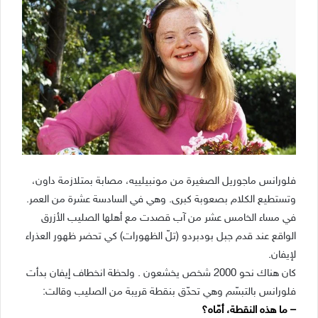
فلورانس ماجوريل الصغيرة من مونبيلييه، مصابة بمتلازمة داون،
وتستطيع الكلام بصعوبة كبرى. وهي في السادسة عشرة من العمر.
في مساء الخامس عشر من آب قصدت مع أهلها الصليب الأزرق
الواقع عند قدم جبل بودبردو (تلّ الظهورات) كي تحضر ظهور العذراء
لإيفان.
كان هناك نحو 2000 شخص يخشعون . ولحظة انخطاف إيفان بدأت
فلورانس بالتبسّم وهي تحدّق بنقطة قريبة من الصليب وقالت:
– ما هذه النقطة، أمّاه؟