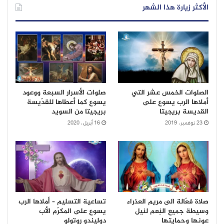
الأكثر زيارة هذا الشهر
الصلوات الخمس عشر التي
صلوات الأسرار السبعة ووعود
أملاها الرب يسوع على
يسوع كما أعطاها للقدّيسة
القديسة بريجيتا
بريجيتا من السويد
23 نوفمبر، 2019
16 أبريل، 2020
صلاة فعّالة الى مريم العذراء
تساعية التسليم – أملاها الرب
وسيطة جميع النِعم لنيل
يسوع على المكرّم الأب
عونها وحمايتها
دوليندو روتولو