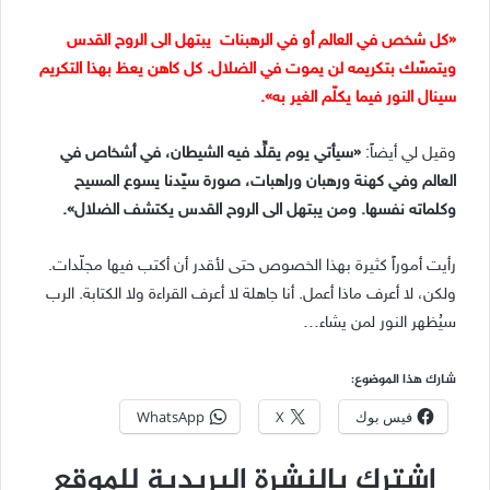
«كل شخص في العالم أو في الرهبنات يبتهل الى الروح القدس
ويتمسّك بتكريمه لن يموت في الضلال. كل كاهن يعظ بهذا التكريم
سينال النور فيما يكلّم الغير به».
وقيل لي أيضاً:
«سيأتي يوم يقلِّد فيه الشيطان، في أشخاص في
العالم وفي كهنة ورهبان وراهبات، صورة سيّدنا يسوع المسيح
وكلماته نفسها. ومن يبتهل الى الروح القدس يكتشف الضلال».
رأيت أموراً كثيرة بهذا الخصوص حتى لأقدر أن أكتب فيها مجلّدات.
ولكن، لا أعرف ماذا أعمل. أنا جاهلة لا أعرف القراءة ولا الكتابة. الرب
سيُظهر النور لمن يشاء…
شارك هذا الموضوع:
فيس بوك
X
WhatsApp
اشترك بالنشرة البريدية للموقع