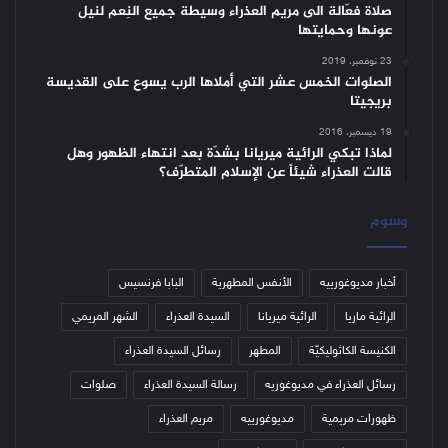
صلاة فعّالة الى مريم العذراء وسيطة جميع النِعم لنيل
عونها وحمايتها
23 نوفمبر، 2019
الصلوات الخمس عشر التي أملاها الرب يسوع على القديسة
بريجيتا
19 ديسمبر، 2016
لماذا تبكي الرائية ميريانا بشدّة بعد انتهاء الظهور وهل
قالت العذراء شيئاً عن الإسلام المتطرّف؟
وسوم
أخبار مديوغورييه
الأنفس المطهرية
البابا فرنسيس
الرائية ماريا
الرائية ميريانا
السيدة العذراء
الشهر المريمي
الكنيسة الكاثوليكيّة
المطهر
رسائل السيدة العذراء
رسائل العذراء في مديوغوريه
رسالة السيدة العذراء
صلوات
ظهورات مريمية
مديوغورييه
مريم العذراء