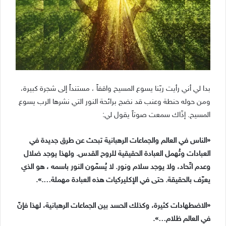
بدا لي أني رأيت ربّنا يسوع المسيح واقفاً ، مستنداً إلى شجرة كبيرة،
ومن حوله حنطة وعنب قد نضج برائحة النور التي نشرها الرب يسوع
المسيح. إذّاك سمعت صوتاً يقول لي:
«الناس في العالم والجماعات الرهبانية تبحث عن طرق جديدة في
العبادات وتُهمل العبادة الحقيقية للروح القدس. ولهذا يوجد ضلال
وعدم اتّحاد، ولا يوجد سلام ونور. لا يُسمّون النور باسمه ، هو الذي
يعرّف بالحقيقة. حتى في الإكليركيات هذه العبادة مهملة….».
«الاضطهادات كثيرة، وكذلك الحسد بين الجماعات الرهبانية، لهذا فإنّ
في العالم ظلام…».