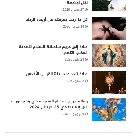
لكل أولادها!
27 مارس، 2026
كل ما أردت معرفته عن أربعاء الرماد
18 فبراير، 2026
صلاة إلى مريم سلطانة السلام لتهدئة
الغضب الإلهي
23 مايو، 2025
صلاة تُردّد عند زيارة القربان الأقدس
22 مايو، 2025
رسالة مريم العذراء السنويّة في مديوغوريه
إلى إيڤانكا في 25 حزيران 2024
26 يونيو، 2024