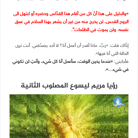
«والدليل على هذا أنّ كل من أقام هذا القدّاس وحضره أو ابتهل الى
الروح القدس، لن يخرج منه من غير أن يشعر بهذا السلام في عمق
نفسه. ولن يموت في الظلمات”.
إذّاك قلت: «ربِّ، ماذا أقدر أن أعمل أنا؟ لا أحد يصدّقني. أنت ترى
الحالة التي أنا فيها».
فأجابني:
«عندما يحين الوقت، سأعمل أنا كل شيء، وأنتِ لن تكوني
في شيء…».
رؤيا مريم ليسوع المصلوب الثانية