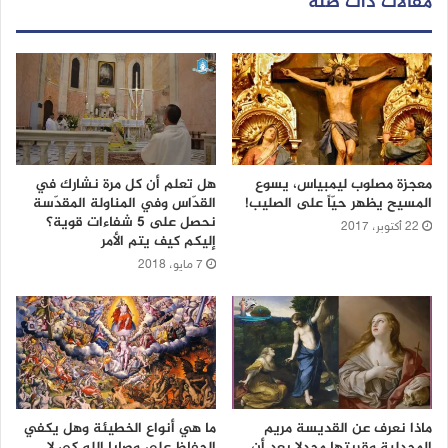
مقالات ذات صلة
معجزة مصلوب ليمبياس، يسوع
هل تعلم أن كل مرة نشارك في
المسيح يظهر حيّاً على الصليب!
القدّاس وفي المناولة المقدّسة
نحصل على 5 شفاءات قوية؟
22 أكتوبر، 2017
إليكم كيف يتم الأمر
7 مايو، 2018
ماذا نعرف عن القديسة مريم
ما هي أنواع الخطيئة وهل يكفي
المجدلية وقريتها مجدلا بعد أن
الحفاظ على وصايا الله كي لا