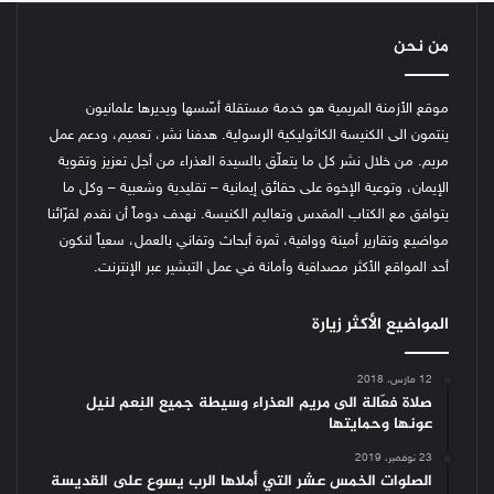
من نحن
موقع الأزمنة المريمية هو خدمة مستقلة أسّسها ويديرها علمانيون
ينتمون الى الكنيسة الكاثوليكية الرسولية. هدفنا نشر، تعميم، ودعم عمل
مريم. من خلال نشر كل ما يتعلّق بالسيدة العذراء من أجل تعزيز وتقوية
الإيمان، وتوعية الإخوة على حقائق إيمانية – تقليدية وشعبية – وكل ما
يتوافق مع الكتاب المقدس وتعاليم الكنيسة.
نهدف دوماً أن نقدم لقرّائنا
مواضيع وتقارير أمينة ووافية، ثمرة أبحاث وتفاني بالعمل، سعياً لنكون
أحد المواقع الأكثر مصداقية وأمانة في عمل التبشير عبر الإنترنت.
المواضيع الأكثر زيارة
12 مارس، 2018
صلاة فعّالة الى مريم العذراء وسيطة جميع النِعم لنيل
عونها وحمايتها
23 نوفمبر، 2019
الصلوات الخمس عشر التي أملاها الرب يسوع على القديسة