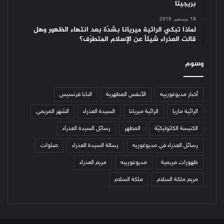
بريجيتا
19 ديسمبر، 2016
لماذا تبكي الرائية ميريانا بشدّة بعد انتهاء الظهور وهل
قالت العذراء شيئاً عن الإسلام المتطرّف؟
وسوم
أخبار مديوغورييه
الأنفس المطهرية
البابا فرنسيس
الرائية ماريا
الرائية ميريانا
السيدة العذراء
الشهر المريمي
الكنيسة الكاثوليكيّة
المطهر
رسائل السيدة العذراء
رسائل العذراء في مديوغوريه
رسالة السيدة العذراء
صلوات
ظهورات مريمية
مديوغورييه
مريم العذراء
مريم ملكة السلام
ملكة السلام