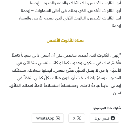
أيها الثالوث الأقدس، لك المُلك والقوة والقدرة – إرحمنا
أيها الثالوث الأقدس، الذي يملك في أعالي السماوات – إرحمنا
أيها الثالوث الأقدس، الثالوث الأزلي الذي تعبده الأرض والسماء –
إرحمنا
صلاة للثالوث الأقدس
”إلهي، الثالوث الذي أعبده، ساعدني على أن أنسى ذاتي نسياناً كاملاً
فأقيمَ فيك في سكون وهدوء، كما لو كانت نفسي منذ الآن في
الأبديّة. يا من لا يقبل التغيُّر، هدِّئ نفسي. اجعلها سماءَك. مسكنَك
المحبوب ومقرّ راحتِك. هَبْ أن أكون هناك بكلّ كياني، يَقِظاً في
إيماني، عابداً عبادةً كاملة، ومستسلماً استسلاماً كاملاً لعملك الخلاّق.
آمين.
شارك هذا الموضوع:
فيس بوك
X
WhatsApp