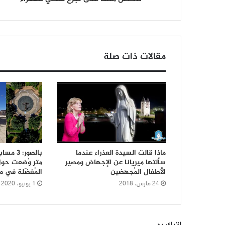
مقالات ذات صلة
ماذا قالت السيدة العذراء عندما
سألتها ميريانا عن الإجهاض ومصير
متر وُضعت حول 
الأطفال المُجهضين
المُفضّلة في م
24 مارس، 2018
1 يونيو، 2020