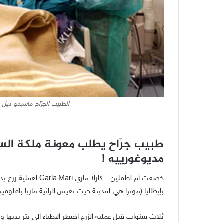
الطبيب الجرّاح ماسيمو ديل ب
طبيب جرّاح يطلب معونة ملكة السل
مديوغورييه !
بإيطاليا (مونزا هي المدينة حيث تعيش الرائية ماريا بافلوفي
ثلاث سنوات قبل عملية الزرع اضطر الأطباء الى بتر يديها ور