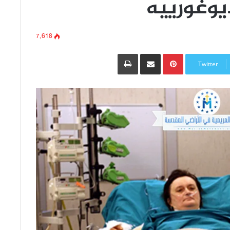
يوغورييه
7٬618
Pinterest
مشاركة عبر البريد
طباعة
Twitter