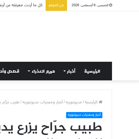
صلاة إلى مريم سلطانة السل
من الموقع
الخميس، 6 أغسطس، 2026
الرئيسية
أخبار
مريم العذراء
قصص وأح
الرئيسية
/
مديوغوريه
/
أخبار ومعجزات مديوغوريه
/
طبيب جرّاح ي
أخبار ومعجزات مديوغوريه
طبيب جرّاح يزرع يد