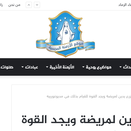
ام لتهدئة الغضب الإلهي
من نحن
را
داث
مواضيع روحية
الأزمنة الأخيرة
عبادات
صلوات
زرع يدين لمريضة ويجد القوة للقيام بذلك في مديوغورييه
ين لمريضة ويجد القوة