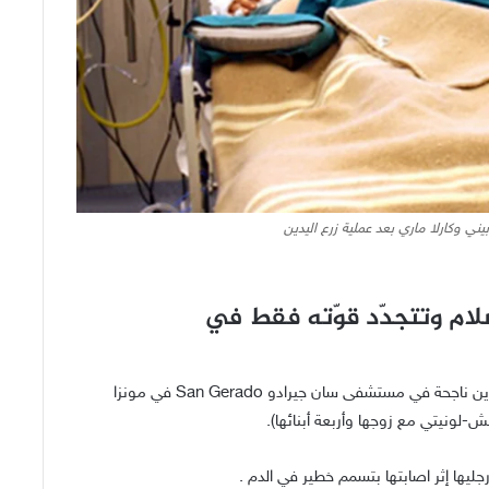
يني وكارلا ماري بعد عملية زرع اليدين
ام وتتجدّد قوّته فقط في
خضعت أم لطفلين – كارلا ماري Carla Mari لعملية زرع يدين ناجحة في مستشفى سان جيرادو San Gerado في مونزا
تش-لونيتي مع زوجها وأربعة أبنائها).
جليها إثر اصابتها بتسمم خطير في الدم .