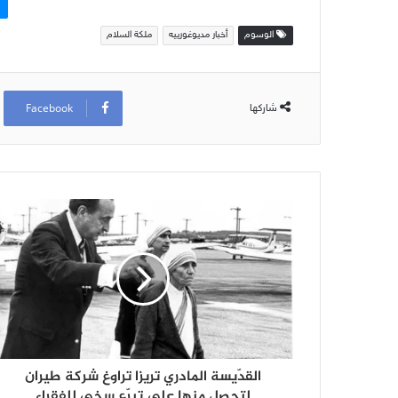
الوسوم
أخبار مديوغورييه
ملكة السلام
Facebook
شاركها
القدّيسة المادري تريزا تراوغ شركة طيران
لتحصل منها على تبرّع سخي للفقراء