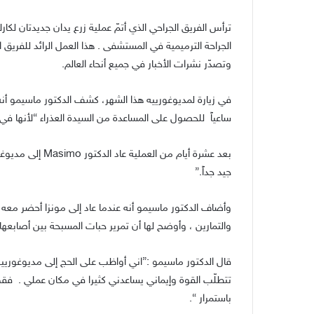
الجراحة الترميمية في المستشفى . هذا العمل الرائد للفريق
وتصدّر نشرات الأخبار في جميع أنحاء العالم.
في زيارة لمديوغورييه هذا الشهر، كشف الدكتور ماسيمو أنه ق
ساعياً للحصول على المساعدة من السيدة العذراء “لأنها ف
بعد عشرة أيام من
جيد جداً.”
وأضاف الدكتور ماسيمو أنه عندما عاد إلى مونزا أحضر معه 
والتمارين ، وأوضح لها أن تمرير حبات المسبحة بين أصابعها ،
قال الدكتور ماسيمو :”اني أواظب على الحج إلى مديوغورييه
تتطلّب القوة وإيماني يساعدني كثيرا في مكان عملي . فقط 
باستمرار “.