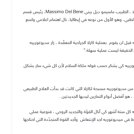
ترأس الفريق الجراحي الذي أتمّ عملية زرع يدان جديدتان لكارلا ، الطبيب ماسيمو ديل بيني Massimo Del Bene، رئيس قسم
 الطبي، وهو الأول من نوعه في إيطاليا، نال اهتمام اعلامي واسع
بل ان يقوم بعملية كارلا الجراحية المعقّدة ، زار مديوغورييه
ي الحقيقة ليست عملية سهلة.”
 العملية عاد الدكتور Masimo إلى مديوغورييه كي يشكر حسب قوله ملكة السلام لأن كل شيء سار بشكل
من مديوغورييه مسبحة لكارلا التي كانت قد بدأت العلاج الطبيعي
 هو أفضل أنواع التمارين ليديها الجديدتين .
 كل ستة أشهر كي أنال القوّة والتجديد الروحي ، فنوعية عملي
في ميديوغوريه اجد الإنتعاش وأجد القوة المتجدّدة التي احتاجها