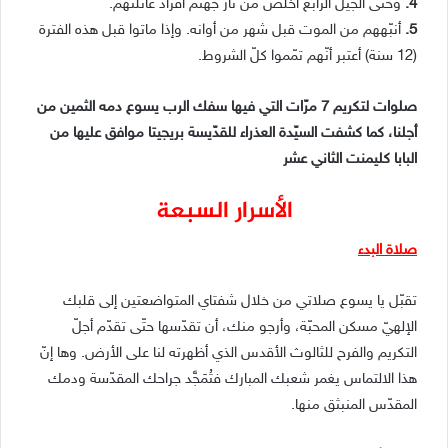
4.
وحتّى الجيل الرابع أخلّص من نار جهنّم أفراد عائلتهم.
5.
أنبّههم من الموت قبل شهر من أوانه. وإذا ماتوا قبل هذه الفترة
(12 سنة) أعتبر أنّهم تمّموا كلّ الشروط.
صلوات لتكريم 7 مرّات التي فيها سفك الرب يسوع دمه الثمين من
أجلنا، كما كشفت السيّدة العذراء للقدّيسة بريجيتا موافق عليها من
البابا كليمنت الثاني عشر
الأسرار السبعة
صلاة البدء
تقبّل يا يسوع صلاتي من خلال شفتاي المتواضعتين إلى قلبك
الإلهيّ مسكن المحبّة، وأرجو منك، أن تقدّسها حتّى تقدّم أجلّ
التكريم والفرح للثالوث الأقدس الذي أظهرته لنا على الأرض. وها إنّ
هذا الالتماس يغمر شعبك المبارك فتُمَجَّد جراحك المقدّسة ودمك
المقدّس المنبثق منها.