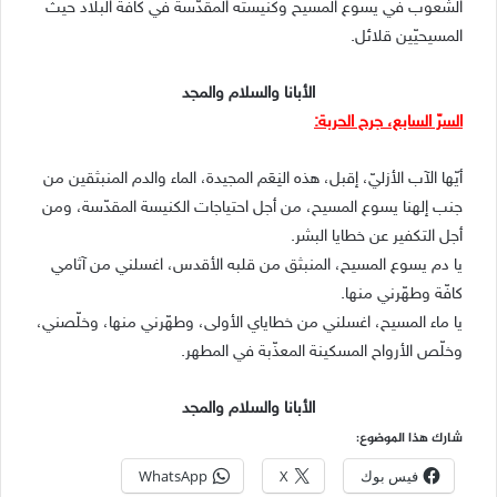
الشعوب في يسوع المسيح وكنيسته المقدّسة في كافّة البلاد حيث
المسيحيّين قلائل.
الأبانا والسلام والمجد
السرّ السابع، جرح الحربة:
أيّها الآب الأزليّ، إقبل، هذه النِعَم المجيدة، الماء والدم المنبثقين من
جنب إلهنا يسوع المسيح، من أجل احتياجات الكنيسة المقدّسة، ومن
أجل التكفير عن خطايا البشر.
يا دم يسوع المسيح، المنبثق من قلبه الأقدس، اغسلني من آثامي
كافّة وطهّرني منها.
يا ماء المسيح، اغسلني من خطاياي الأولى، وطهّرني منها، وخلّصني،
وخلّص الأرواح المسكينة المعذّبة في المطهر.
الأبانا والسلام والمجد
شارك هذا الموضوع:
فيس بوك
X
WhatsApp