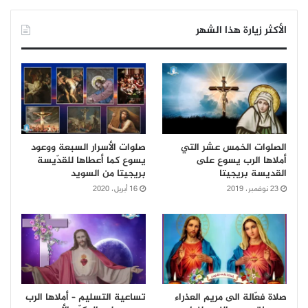
الأكثر زيارة هذا الشهر
الصلوات الخمس عشر التي
صلوات الأسرار السبعة ووعود
أملاها الرب يسوع على
يسوع كما أعطاها للقدّيسة
القديسة بريجيتا
بريجيتا من السويد
23 نوفمبر، 2019
16 أبريل، 2020
صلاة فعّالة الى مريم العذراء
تساعية التسليم – أملاها الرب