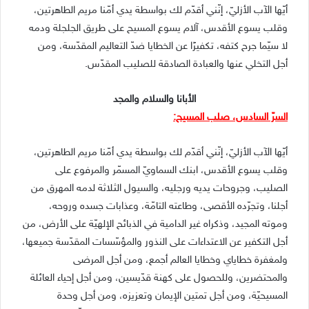
أيّها الآب الأزليّ، إنّني أقدّم لك بواسطة يدي أمّنا مريم الطاهرتين،
وقلب يسوع الأقدس، آلام يسوع المسيح على طريق الجلجلة ودمه
لا سيّما جرح كتفه، تكفيرًا عن الخطايا ضدّ التعاليم المقدّسة، ومن
أجل التخلي عنها والعبادة الصادقة للصليب المقدّس.
الأبانا والسلام والمجد
السرّ السادس، صلب المسيح:
أيّها الآب الأزليّ، إنّني أقدّم لك بواسطة يدي أمّنا مريم الطاهرتين،
وقلب يسوع الأقدس، ابنك السماويّ المسمّر والمرفوع على
الصليب، وجروحات يديه ورجليه، والسيول الثلاثة لدمه المهرق من
أجلنا، وتجرّده الأقصى، وطاعته التامّة، وعذابات جسده وروحه،
وموته المجيد، وذكراه غير الدامية في الذبائح الإلهيّة على الأرض، من
أجل التكفير عن الاعتداءات على النذور والمؤسّسات المقدّسة جميعها،
ولمغفرة خطاياي وخطايا العالم أجمع، ومن أجل المرضى
والمحتضرين، وللحصول على كهنة قدّيسين، ومن أجل إحياء العائلة
المسيحيّة، ومن أجل تمتين الإيمان وتعزيزه، ومن أجل وحدة