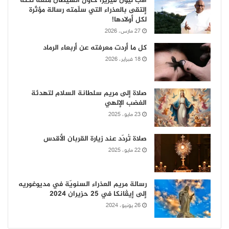
الأب ليون فيريرا حاول الشيطان منعه لكنه
إلتقى بالعذراء التي سلّمته رسالة مؤثّرة
لكل أولادها!
27 مارس، 2026
كل ما أردت معرفته عن أربعاء الرماد
18 فبراير، 2026
صلاة إلى مريم سلطانة السلام لتهدئة
الغضب الإلهي
23 مايو، 2025
صلاة تُردّد عند زيارة القربان الأقدس
22 مايو، 2025
رسالة مريم العذراء السنويّة في مديوغوريه
إلى إيڤانكا في 25 حزيران 2024
26 يونيو، 2024