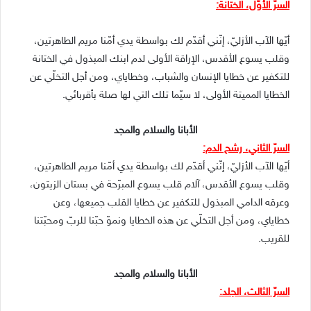
السرّ الأوّل، الختانة:
أيّها الآب الأزليّ، إنّني أقدّم لك بواسطة يدي أمّنا مريم الطاهرتين،
وقلب يسوع الأقدس، الإراقة الأولى لدم ابنك المبذول في الختانة
للتكفير عن خطايا الإنسان والشباب، وخطاياي، ومن أجل التخلّي عن
الخطايا المميتة الأولى، لا سيّما تلك التي لها صلة بأقربائي.
الأبانا والسلام والمجد
السرّ الثاني، رشح الدم:
أيّها الآب الأزليّ، إنّني أقدّم لك بواسطة يدي أمّنا مريم الطاهرتين،
وقلب يسوع الأقدس، آلام قلب يسوع المبرّحة في بستان الزيتون،
وعرقه الدامي المبذول للتكفير عن خطايا القلب جميعها، وعن
خطاياي، ومن أجل التخلّي عن هذه الخطايا ونموّ حبّنا للربّ ومحبّتنا
للقريب.
الأبانا والسلام والمجد
السرّ الثالث، الجلد: