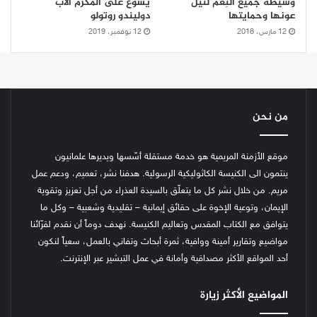
وسيطة جميع النِعم لنيل
يسوع على المكرّم الأب
عونها وحمايتها
دوليندو روتولو
12 مارس، 2018
12 نوفمبر، 2019
من نحن
موقع الأزمنة المريمية هو خدمة مستقلة أسّسها ويديرها علمانيون
ينتمون الى الكنيسة الكاثوليكية الرسولية. هدفنا نشر، تعميم، ودعم عمل
مريم. من خلال نشر كل ما يتعلّق بالسيدة العذراء من أجل تعزيز وتقوية
الإيمان، وتوعية الإخوة على حقائق إيمانية – تقليدية وشعبية – وكل ما
يتوافق مع الكتاب المقدس وتعاليم الكنيسة.
نهدف دوماً أن نقدم لقرّائنا
مواضيع وتقارير أمينة ووافية، ثمرة أبحاث وتفاني بالعمل، سعياً لنكون
أحد المواقع الأكثر مصداقية وأمانة في عمل التبشير عبر الإنترنت.
المواضيع الأكثر زيارة