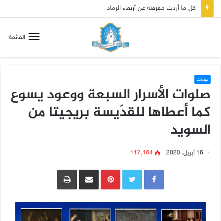
صلاة إلى مريم سلطانة السلام لتهدئة الغضب الإلهي
القائمة
عبادات
صلوات الأسرار السبعة ووعود يسوع
كما أعطاها للقدّيسة بريجيتا من
السويد
16 أبريل، 2020
117٬164
Pinterest
مشاركة عبر البريد
طباعة