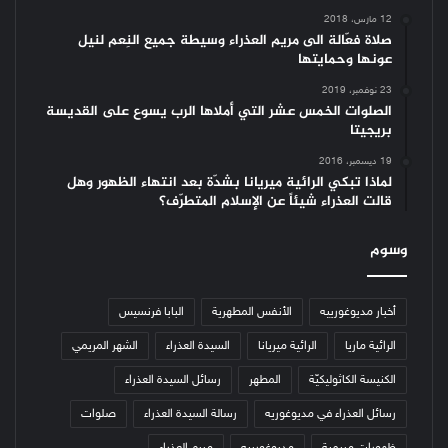
12 مارس، 2018
صلاة فعّالة الى مريم العذراء وسيطة جميع النِعم لنيل
عونها وحمايتها
23 نوفمبر، 2019
الصلوات الخمس عشر التي أملاها الرب يسوع على القديسة
بريجيتا
19 ديسمبر، 2016
لماذا تبكي الرائية ميريانا بشدّة بعد انتهاء الظهور وهل
قالت العذراء شيئاً عن الإسلام المتطرّف؟
وسوم
أخبار مديوغورييه
الأنفس المطهرية
البابا فرنسيس
الرائية ماريا
الرائية ميريانا
السيدة العذراء
الشهر المريمي
الكنيسة الكاثوليكيّة
المطهر
رسائل السيدة العذراء
رسائل العذراء في مديوغوريه
رسالة السيدة العذراء
صلوات
ظهورات مريمية
مديوغورييه
مريم العذراء