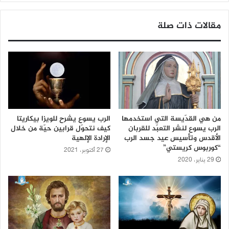
مقالات ذات صلة
من هي القدّيسة التي استخدمها
الرب يسوع يشرح للويزا بيكاريتا
الرب يسوع لنشر التعبّد للقربان
كيف نتحوّل قرابين حيّة من خلال
الأقدس وتأسيس عيد جسد الرب
الإرادة الإلهية
“كوربوس كريستي”
27 أكتوبر، 2021
29 يناير، 2020