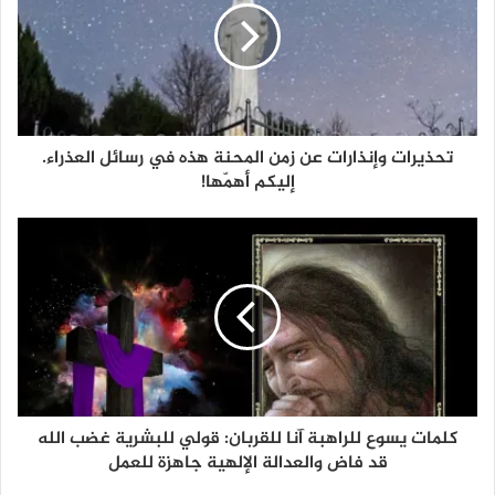
تحذيرات وإنذارات عن زمن المحنة هذه في رسائل العذراء.
إليكم أهمّها!
كلمات يسوع للراهبة آنا للقربان: قولي للبشرية غضب الله
قد فاض والعدالة الإلهية جاهزة للعمل