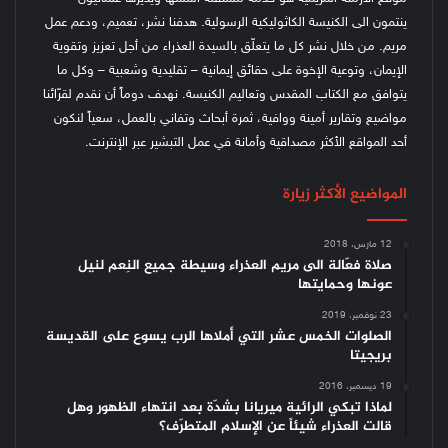
ينتمون الى الكنيسة الكاثوليكية الرسولية. هدفنا نشر، تعميم، ودعم عمل
مريم. من خلال نشر كل ما يتعلّق بالسيدة العذراء من أجل تعزيز وتقوية
الإيمان، وتوعية الإخوة على حقائق إيمانية – تقليدية وشعبية – وكل ما
يتوافق مع الكتاب المقدس وتعاليم الكنيسة.
نهدف دوماً أن نقدم لقرّائنا
مواضيع وتقارير أمينة ووافية، ثمرة أبحاث وتفاني بالعمل، سعياً لنكون
أحد المواقع الأكثر مصداقية وأمانة في عمل التبشير عبر الإنترنت.
المواضيع الأكثر زيارة
12 مارس، 2018
صلاة فعّالة الى مريم العذراء وسيطة جميع النِعم لنيل
عونها وحمايتها
23 نوفمبر، 2019
الصلوات الخمس عشر التي أملاها الرب يسوع على القديسة
بريجيتا
19 ديسمبر، 2016
لماذا تبكي الرائية ميريانا بشدّة بعد انتهاء الظهور وهل
قالت العذراء شيئاً عن الإسلام المتطرّف؟