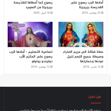
أملاها الرب يسوع على
يسوع كما أعطاها للقدّيسة
القديسة بريجيتا
بريجيتا من السويد
23 نوفمبر، 2019
16 أبريل، 2020
صلاة فعّالة الى مريم العذراء
تساعية التسليم – أملاها الرب
وسيطة جميع النِعم لنيل
يسوع على المكرّم الأب
عونها وحمايتها
دوليندو روتولو
12 مارس، 2018
12 نوفمبر، 2019
من نحن
موقع الأزمنة المريمية هو خدمة مستقلة أسّسها ويديرها علمانيون