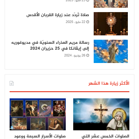
23 مايو، 2025
صلاة تُردّد عند زيارة القربان الأقدس
22 مايو، 2025
رسالة مريم العذراء السنويّة في مديوغوريه
إلى إيڤانكا في 25 حزيران 2024
26 يونيو، 2024
الأكثر زيارة هذا الشهر
الصلوات الخمس عشر التي
صلوات الأسرار السبعة ووعود