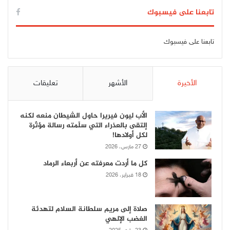
تابعنا على فيسبوك
تابعنا على فيسبوك
الأخيرة
الأشهر
تعليقات
الأب ليون فيريرا حاول الشيطان منعه لكنه
إلتقى بالعذراء التي سلّمته رسالة مؤثّرة
لكل أولادها!
27 مارس، 2026
كل ما أردت معرفته عن أربعاء الرماد
18 فبراير، 2026
صلاة إلى مريم سلطانة السلام لتهدئة
الغضب الإلهي