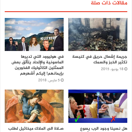
مقالات ذات صلة
جريمة إشعال حريق في كنيسة
في هوليوود التي تديرها
تكثير الخبز والسمك
الماسونية والإلحاد يتألّق بعض
الممثّلين الكاثوليك الفخورين
18 يونيو، 2015
بإيمانهم! إليكم أشهرهم
5 مارس، 2018
هل نسينا وجود الرب يسوع
صـلاة الى الملاك ميخائيل لطلب