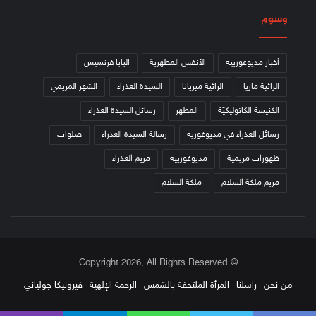
وسوم
أخبار مديوغورييه
الأنفس المطهرية
البابا فرنسيس
الرائية ماريا
الرائية ميريانا
السيدة العذراء
الشهر المريمي
الكنيسة الكاثوليكيّة
المطهر
رسائل السيدة العذراء
رسائل العذراء في مديوغوريه
رسالة السيدة العذراء
صلوات
ظهورات مريمية
مديوغورييه
مريم العذراء
مريم ملكة السلام
ملكة السلام
© Copyright 2026, All Rights Reserved
من نحن
راسلنا
المرأة الملتحفة بالشمس
الرحمة الإلهية
فيرونيكا جولياني