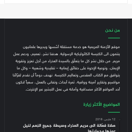
من نحن
موقع الأزمنة المريمية هو خدمة مستقلة أسّسها ويديرها علمانيون
ينتمون الى الكنيسة الكاثوليكية الرسولية. هدفنا نشر، تعميم، ودعم عمل
مريم. من خلال نشر كل ما يتعلّق بالسيدة العذراء من أجل تعزيز وتقوية
الإيمان، وتوعية الإخوة على حقائق إيمانية – تقليدية وشعبية – وكل ما
يتوافق مع الكتاب المقدس وتعاليم الكنيسة.
نهدف دوماً أن نقدم لقرّائنا
مواضيع وتقارير أمينة ووافية، ثمرة أبحاث وتفاني بالعمل، سعياً لنكون
أحد المواقع الأكثر مصداقية وأمانة في عمل التبشير عبر الإنترنت.
المواضيع الأكثر زيارة
12 مارس، 2018
صلاة فعّالة الى مريم العذراء وسيطة جميع النِعم لنيل
عونها وحمايتها