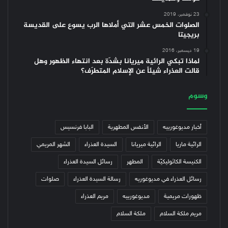
23 نوفمبر، 2019
الصلوات الخمس عشر التي أملاها الرب يسوع على القديسة
بريجيتا
19 ديسمبر، 2016
لماذا تبكي الرائية ميريانا بشدّة بعد انتهاء الظهور وهل
قالت العذراء شيئاً عن الإسلام المتطرّف؟
وسوم
أخبار مديوغورييه
الأنفس المطهرية
البابا فرنسيس
الرائية ماريا
الرائية ميريانا
السيدة العذراء
الشهر المريمي
الكنيسة الكاثوليكيّة
المطهر
رسائل السيدة العذراء
رسائل العذراء في مديوغوريه
رسالة السيدة العذراء
صلوات
ظهورات مريمية
مديوغورييه
مريم العذراء
مريم ملكة السلام
ملكة السلام