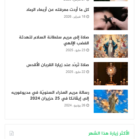
كل ما أردت معرفته عن أربعاء الرماد
18 فبراير، 2026
صلاة إلى مريم سلطانة السلام لتهدئة
الغضب الإلهي
23 مايو، 2025
صلاة تُردّد عند زيارة القربان الأقدس
22 مايو، 2025
رسالة مريم العذراء السنويّة في مديوغوريه
إلى إيڤانكا في 25 حزيران 2024
26 يونيو، 2024
الأكثر زيارة هذا الشهر