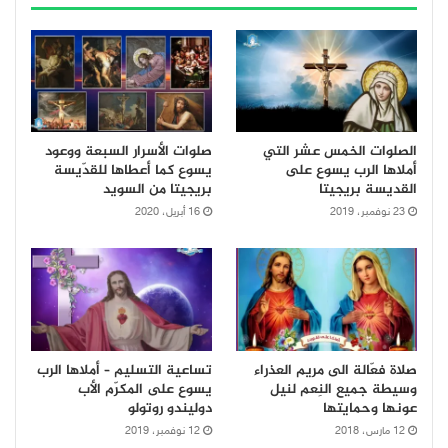
الصلوات الخمس عشر التي
صلوات الأسرار السبعة ووعود
أملاها الرب يسوع على
يسوع كما أعطاها للقدّيسة
القديسة بريجيتا
بريجيتا من السويد
23 نوفمبر، 2019
16 أبريل، 2020
صلاة فعّالة الى مريم العذراء
تساعية التسليم – أملاها الرب
وسيطة جميع النِعم لنيل
يسوع على المكرّم الأب
عونها وحمايتها
دوليندو روتولو
12 مارس، 2018
12 نوفمبر، 2019