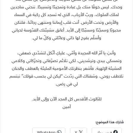
وحدك. ليس خوفًا منك بل عبادة وتمجيدًا وتسبيحًا. ننحني ساجدين
لملك الملوك، وربّ الأرباب، الذي له تسجد كل ركبة في السماء
والأرض وتحت الأرض. أنت قلب إيماننا ومنتهى رجائنا، فلتكن
محبوبًا وممجّدًا ومسبّحًا إلى الأبد. أعانق مشيئتك القدّوسة لحياتي
وأسلّم بفرح لها ذاتي وعائلتي وكلّ ما لي.
وأنتِ يا أمّ الله المجيدة وأمّي، عليكِ أتّكل لتشدّدي ضعفي،
وتمسكي بيدي وترشديني، لكي تلائم تصرّفاتي وتحرّكاتي وكلامي
المشيئة الإلهية، فأشعر بنظرتك الأمومية المليئة بالعطف والحنان
تلاطف روحي، وشفتاك التي ردّدت “ليكن لي بحسب قولك” تبتسم
لي في رضى.
للثالوث الأقدس كل المجد الآن وإلى الأبد.
آمين
شارك هذا الموضوع:
فيس بوك
X
WhatsApp