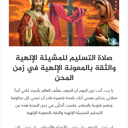
صلاة التسليم للمشيئة الإلهية
والثقة بالمعونة الإلهية في زمن
المحن
يا رب، أنت ترى اليوم أن الخوف يغلّف العالم بأسره. لكني أبدأ
صلاتي بتذكير نفسي أنك بلمحة قصيرة قادر أن تمحي كل مخاوفنا
وتغمر قلوبنا بالسلام. فلست أتخلّى في زمن المحنة هذه عن
التسليم للمشيئة الإلهية والثقة بالمعونة الإلهية.
لن ننحني للخوف. لن ننحني للأوبئة والأمراض. بل ننحني لك