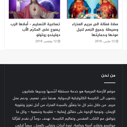
صلاة فعّالة الى مريم العذراء
تساعية التسليم – أملاها الرب
وسيطة جميع النِعم لنيل
يسوع على المكرّم الأب
عونها وحمايتها
دوليندو روتولو
12 مارس، 2018
12 نوفمبر، 2019
من نحن
موقع الأزمنة المريمية هو خدمة مستقلة أسّسها ويديرها علمانيون
ينتمون الى الكنيسة الكاثوليكية الرسولية. هدفنا نشر، تعميم، ودعم عمل
مريم. من خلال نشر كل ما يتعلّق بالسيدة العذراء من أجل تعزيز وتقوية
الإيمان، وتوعية الإخوة على حقائق إيمانية – تقليدية وشعبية – وكل ما
يتوافق مع الكتاب المقدس وتعاليم الكنيسة.
نهدف دوماً أن نقدم لقرّائنا
مواضيع وتقارير أمينة ووافية، ثمرة أبحاث وتفاني بالعمل، سعياً لنكون