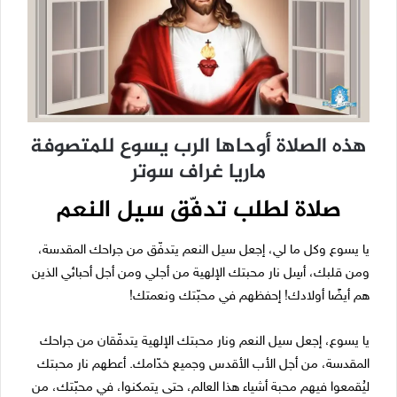
هذه الصلاة أوحاها الرب يسوع للمتصوفة
ماريا غراف سوتر
صلاة لطلب تدفّق سيل النعم
يا يسوع وكل ما لي، إجعل سيل النعم يتدفّق من جراحك المقدسة،
ومن قلبك، أسِل نار محبتك الإلهية من أجلي ومن أجل أحبائي الذين
هم أيضًا أولادك! إحفظهم في محبّتك ونعمتك!
يا يسوع، إجعل سيل النعم ونار محبتك الإلهية يتدفّقان من جراحك
المقدسة، من أجل الأب الأقدس وجميع خدّامك. أعطهم نار محبتك
ليُقمعوا فيهم محبة أشياء هذا العالم، حتى يتمكنوا، في محبّتك، من