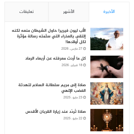
الأخيرة
الأشهر
تعليقات
الأب ليون فيريرا حاول الشيطان منعه لكنه
إلتقى بالعذراء التي سلّمته رسالة مؤثّرة
لكل أولادها!
27 مارس، 2026
كل ما أردت معرفته عن أربعاء الرماد
18 فبراير، 2026
صلاة إلى مريم سلطانة السلام لتهدئة
الغضب الإلهي
23 مايو، 2025
صلاة تُردّد عند زيارة القربان الأقدس
22 مايو، 2025