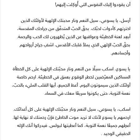
أن يقودوا إليك النفوس التي أُوكِلت إليهم!
أرسل، يا يسوعي، سيل النعم ونار محبتك الإلهية لأولئك الذين
اخترتهم كأدوات لحبّك. بحقّ الحبّ المتدفّق من جراحك المقدسة،
أبعِد لعنة الخطيئة وعواقبها عن الذين يُظهرون لك الحب والرحمة.
بحقّ الحبّ الإلهي الذي يملأ قلبك الأقدس، اشفِ جراح أرواحهم
وأجسادهم.
يا يسوع، اسكب سيلًا من النعم ونار محبّتك الإلهية على كل الخطأة
المساكين المعرّضين لخطر الوقوع بعمق في الخطيئة. ارحم خاصة
أولئك الذين سيموتون اليوم. أعط الجميع، أيها القلب المليء بالحبّ،
نعمة التوبة، حتى يكونوا سريعًا معك في السماء.
اسكب، يا يسوعي، سيل النعم ونار محبّتك الإلهية على كل أعدائك.
ارحمهم يا يسوع لأنك لا تريد موت الخاطئ فإنّ رحمتك لا نهاية لها.
أعطِهم جميعًا نعمة التوبة، كما أعطيتها لبولس. فيدركوا أنك الإله
الحقيقي الوحيد .