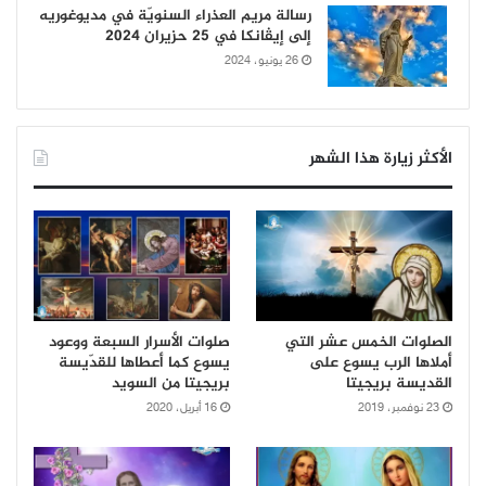
رسالة مريم العذراء السنويّة في مديوغوريه
إلى إيڤانكا في 25 حزيران 2024
26 يونيو، 2024
الأكثر زيارة هذا الشهر
الصلوات الخمس عشر التي
صلوات الأسرار السبعة ووعود
أملاها الرب يسوع على
يسوع كما أعطاها للقدّيسة
القديسة بريجيتا
بريجيتا من السويد
23 نوفمبر، 2019
16 أبريل، 2020