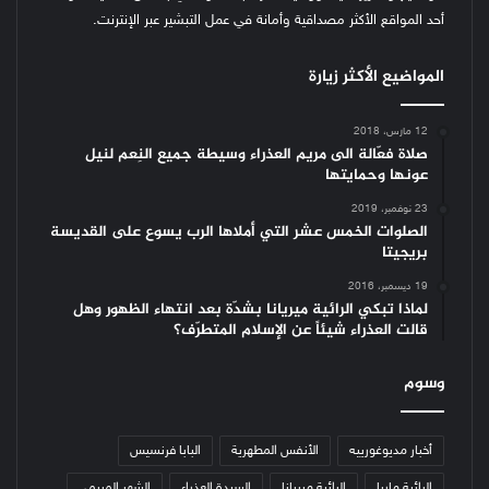
أحد المواقع الأكثر مصداقية وأمانة في عمل التبشير عبر الإنترنت.
المواضيع الأكثر زيارة
12 مارس، 2018
صلاة فعّالة الى مريم العذراء وسيطة جميع النِعم لنيل
عونها وحمايتها
23 نوفمبر، 2019
الصلوات الخمس عشر التي أملاها الرب يسوع على القديسة
بريجيتا
19 ديسمبر، 2016
لماذا تبكي الرائية ميريانا بشدّة بعد انتهاء الظهور وهل
قالت العذراء شيئاً عن الإسلام المتطرّف؟
وسوم
أخبار مديوغورييه
الأنفس المطهرية
البابا فرنسيس
الرائية ماريا
الرائية ميريانا
السيدة العذراء
الشهر المريمي