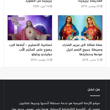
القديسة بريجيتا
بريجيتا من السويد
23 نوفمبر، 2019
16 أبريل، 2020
صلاة فعّالة الى مريم العذراء
تساعية التسليم – أملاها الرب
وسيطة جميع النِعم لنيل
يسوع على المكرّم الأب
عونها وحمايتها
دوليندو روتولو
12 مارس، 2018
12 نوفمبر، 2019
من نحن
موقع الأزمنة المريمية هو خدمة مستقلة أسّسها ويديرها علمانيون
ينتمون الى الكنيسة الكاثوليكية الرسولية. هدفنا نشر، تعميم، ودعم عمل