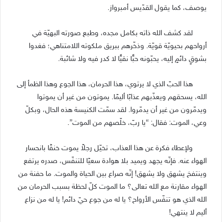
يوصف، كما يقول القدّيس أمبرواز.
لقد كشف الله ذاته بكامل مجده، وطبع صورته البهيّة في
أرواحهم بحيويّة قويّة. وذخّرهم ببريق ملكوته اللامتناهي؛ فغدوا
بشوقٍ دائمٍ إليه، يحبّونه حبًّا نقيًّا لا كدر فيه ولا شائبة.
هذا الحبّ الذي لا يرتوي، هذا الحرمان، هذا الجوع وهذا الظمأ إلى
الله، يسحقهم ويعذّبهم عذابًا أليمًا. يموتون من غير أن يموتوا
ويدمّرون من غير أن يدمّروا. لقد سمّت الكنيسة هذه الحال، وبكلّ
وعي، الموت: فقال: “يا ربّ، خلّصهم من الموت”.
ولإعطاء فكرة عن هذا العذاب، تخيّل رجلاً يموت خنقًا بانحسار
الهواء عنه. فإنّه يجهد ويميد بلا هوادة سعيًا للتنفّس، صدره يرتفع
وينتفخ يشهق ولا يشهق! إنّه صراع بين الحياة والموت. ما حفنة من
الهواء مقارنة مع الله تعالى؟ ما الموت كلّ لحظة بسبب الحرمان من
الله الذي هو تنفّس الأرواح؟ يا له من جوع حيّ دائم! يا له من نزاع
أليم لا ينتهي!