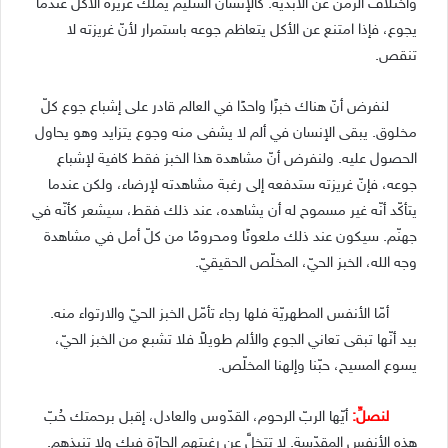
واختلاف الزمن عن الأبديّة. كالإنسان السليم يملك غريزة الأكل عندما
يجوع، فإذا امتنع عن الأكل يتعاظم جوعه باستمرار لأنّ غريزته لا
تنقص.
لنفرض أنّ هناك خبزًا واحدًا في العالم قادر على إشباع جوع كلّ
مخلوق. يبقى الإنسان في ألم لا يشفى منه وجوع يتزايد وهو يحاول
الحصول عليه. ولنفرض أنّ مشاهدة هذا الخبز فقط كافية لإشباع
جوعه، فإنّ غريزته ستدفعه إلى رغبة مشاهدته لإرضاء، ولكن عندما
يتأكّد أنّه غير مسموح له أن يشاهده، عند ذلك فقط، سيشعر كأنّه في
جهنّم. سيكون عند ذلك ملعونًا ومحرومًا من كلّ أمل في مشاهدة
وجه الله، الخبز الحيّ، المخلّص الحقيقيّ.
أمّا الأنفس المطهريّة فلها رجاء تأمّل الخبز الحيّ والارتواء منه.
بيد أنّها تبقى تعاني الجوع والألم طويلاً فلا تشبع من الخبز الحيّ،
يسوع المسيح، حبّنا وإلهنا المخلّص.
لنصلِّ:
أيّها الربّ الرحوم، القدّوس والعادل، إقبل برحمتك حُبّ
هذه الأنفس المقدّسة. لا تتخلَّ عن رغبتهم الحارّة فيك ولا تنبذهم.