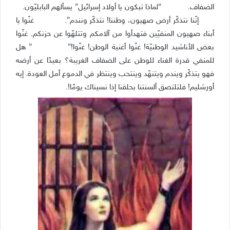
الضفاف.
“لماذا تبكون يا أولاد إسرائيل” يسألهم البابليّون.
إنّنا نتذكّر أرض صهيون، وطننا! نتذكّر ونندم”.
غنّوا يا
أبناء صهيون المنفيّين فتهدأوا من آلامكم وتتلهّوا عن حزنكم. غنّوا
بعض الأناشيد الوطنيّة! غنّوا أغنية الوطن! غنّوا!”
” هل
للمنفي قدرة الغناء للوطن على الضفاف الغريبة؟ بعيدًا عن أرضه
فهو يتذكّر ويندم ويتنهّد وينتحب وينتظر في الدموع أمل العودة. إيه
أورشليم! فلتلتصق ألسنتنا بحلقنا إذا نسيناك يومًا!.