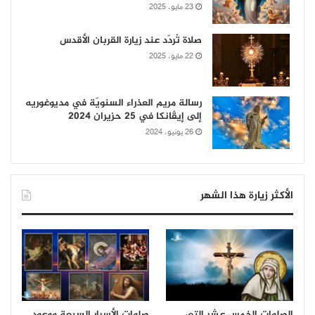
23 مايو، 2025
صلاة تُردّد عند زيارة القربان الأقدس
22 مايو، 2025
رسالة مريم العذراء السنويّة في مديوغوريه
إلى إيڤانكا في 25 حزيران 2024
26 يونيو، 2024
الأكثر زيارة هذا الشهر
الصلوات الخمس عشر التي
صلوات الأسرار السبعة ووعود