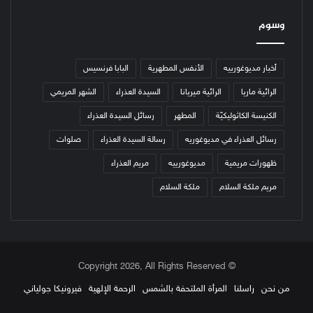
وسوم
أخبار مديوغورييه
الأنفس المطهرية
البابا فرنسيس
الرائية ماريا
الرائية ميريانا
السيدة العذراء
الشهر المريمي
الكنيسة الكاثوليكيّة
المطهر
رسائل السيدة العذراء
رسائل العذراء في مديوغوريه
رسالة السيدة العذراء
صلوات
ظهورات مريمية
مديوغورييه
مريم العذراء
مريم ملكة السلام
ملكة السلام
© Copyright 2026, All Rights Reserved
من نحن
راسلنا
المرأة الملتحفة بالشمس
الرحمة الإلهية
فيرونيكا جولياني