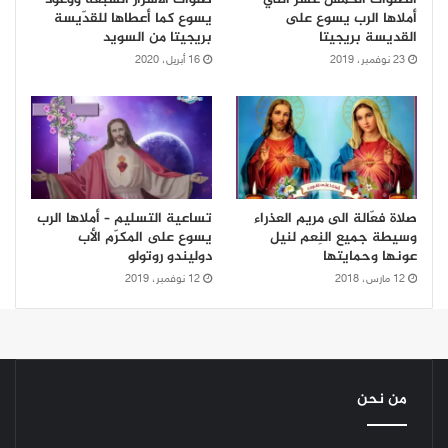
أملاها الرب يسوع على
يسوع كما أعطاها للقدّيسة
القديسة بريجيتا
بريجيتا من السويد
23 نوفمبر، 2019
16 أبريل، 2020
صلاة فعّالة الى مريم العذراء
تساعية التسليم – أملاها الرب
وسيطة جميع النِعم لنيل
يسوع على المكرّم الأب
عونها وحمايتها
دوليندو روتولو
12 مارس، 2018
12 نوفمبر، 2019
من نحن