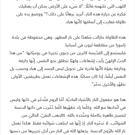
اللهب التي تلتهمه قائلاً: “لا شيء على الأرض يمكن أن يعطيك
فكرة عن حرارة هذه النار، أتريد برهانًا على ذلك؟” ووضع يده على
طاولة فغارت إلى أعماقها كأنّها هباء.
هذه الطاولة مازالت شاهدًا على نار المطهر، وهي محفوظة في بلدة
زامورا من مقاطعة ليون في أسبانيا.
فلنستمع إلى القدّيسة كاترين من جنوى تخبرنا في يوميّاتها: “من هذا
الحبّ الإلهيّ رأيت إشعاعات ولهبًا تنطلق نحو النفس. إنّها حارقة
وخارقة بقوّة كأنّها قادرة على تحويل ليس الجسد إلى هباء وحسب بل
النفس أيضًا، إذا كان ممكنًا. هذه الإشعاعات تعمل بطريقتين: الأولى
تطهّر والأخرى تدمّر”.
هذا هو مفعول النار بالأشياء الماديّة. أمّا الروح فتُدمّر في ذاتها وليس
في اتّحادها مع الله. وكلّما زاد تطهّرها كلّما دُمّرت في ذاتها الدنسة
لتصبح طاهرة بكاملة ومتّحدة بالله. كالذهب النقيّ، الخالي من
الشوائب، لا تدمّره النار. إذ إنّها قد ابتلعت شوائبه فقط. هكذا تعمل
نار الله بالرّوح الدنسة. يجعلها الله في النار من أجل تحريرها من دنسها