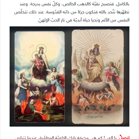
بالكامل. فتصبح نقيّة كالذهب الخالص، وكلّ نفس بدرجة. وعند
تطهّرها تتّحد بالله فتكون جزءًا من ذاته القدّوسة. عند ذلك تتخلّص
النفس من الألم وتحيا حياة أبديّة في نار الحبّ الإلهيّ.
لنصلِّ
: يا إلهي! كم هي مخيفة نارك الإلهيّة المطهّرة، عندما تتراءى