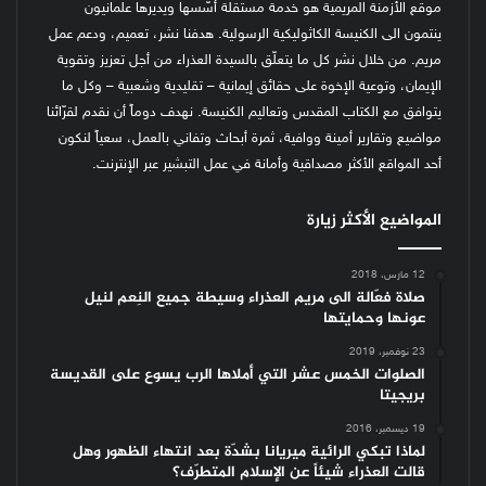
موقع الأزمنة المريمية هو خدمة مستقلة أسّسها ويديرها علمانيون
ينتمون الى الكنيسة الكاثوليكية الرسولية. هدفنا نشر، تعميم، ودعم عمل
مريم. من خلال نشر كل ما يتعلّق بالسيدة العذراء من أجل تعزيز وتقوية
الإيمان، وتوعية الإخوة على حقائق إيمانية – تقليدية وشعبية – وكل ما
يتوافق مع الكتاب المقدس وتعاليم الكنيسة.
نهدف دوماً أن نقدم لقرّائنا
مواضيع وتقارير أمينة ووافية، ثمرة أبحاث وتفاني بالعمل، سعياً لنكون
أحد المواقع الأكثر مصداقية وأمانة في عمل التبشير عبر الإنترنت.
المواضيع الأكثر زيارة
12 مارس، 2018
صلاة فعّالة الى مريم العذراء وسيطة جميع النِعم لنيل
عونها وحمايتها
23 نوفمبر، 2019
الصلوات الخمس عشر التي أملاها الرب يسوع على القديسة
بريجيتا
19 ديسمبر، 2016
لماذا تبكي الرائية ميريانا بشدّة بعد انتهاء الظهور وهل
قالت العذراء شيئاً عن الإسلام المتطرّف؟