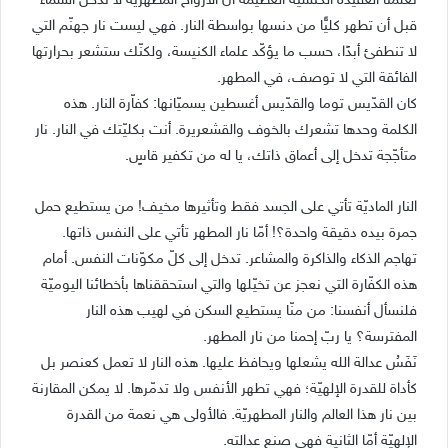
تعلّمنا العقيدة الكنسيّة العظيمة أنّ الأرواح المطهريّة لا تدخل السماء
قبل أن تطهر كليًّا من دنسها بواسطة النار. فهي ليست نار جهنّم التي
لا تنطفئ أبدًا، حسب ما يؤكّد علماء الكنيسة، ولكنّك ستشعر بحرارتها
الفائقة التي لا توصف، في المطهر.
كان القدّيس توما والقدّيس أغسطين يسميّانها: كفاّرة النار. هذه
الكلمة وحدها تشعرك بالخوف والقشعريرة. أنت بكليّتك في النار. نار
متأجّجة تدخل إلى أعماق ذاتك، يا له من تكفير قاسٍ.
النار الماديّة تأتي على الجسد فقط وتأثيرها مخيف! من يستطيع حمل
جمرة بيده دقيقة واحدة؟! أمّا نار المطهر تأتي على النفس ذاتها.
تهاجم الذكاء والذاكرة والمشاعر. تدخل إلى كلّ مكوّنات النفس. أمام
هذه الكفّارة التي نعجز عن تخيّلها والتي استحققناها بأخطائنا اليوميّة
فلنسأل أنفسنا: من منّا يستطيع السكن في لهيب هذه النار
المفترسة؟ يا ربّ إحمنا من نار المطهر.
نَفَسُ عدالة الله يشعلها ويحافظ عليها. هذه النار لا تعمل كعنصر بل
كأداة للقدرة الإلهيّة؛ فهي تطهر الأنفس ولا تدمّرها. لا يمكن المقارنة
بين نار هذا العالم والنار المطهريّة. فالأولى هي نعمة من القدرة
الإلهيّة أمّا الثانية فهي صنع عدالته.