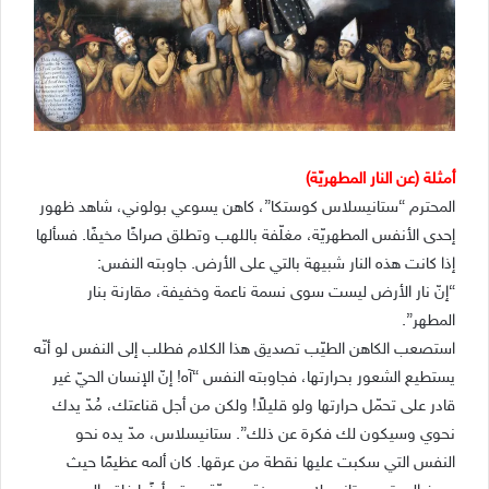
أمثلة (عن النار المطهريّة)
المحترم “ستانيسلاس كوستكا”، كاهن يسوعي بولوني، شاهد ظهور
إحدى الأنفس المطهريّة، مغلّفة باللهب وتطلق صراخًا مخيفًا. فسألها
إذا كانت هذه النار شبيهة بالتي على الأرض. جاوبته النفس:
“إنّ نار الأرض ليست سوى نسمة ناعمة وخفيفة، مقارنة بنار
المطهر”.
استصعب الكاهن الطيّب تصديق هذا الكلام فطلب إلى النفس لو أنّه
يستطيع الشعور بحرارتها، فجاوبته النفس “آه! إنّ الإنسان الحيّ غير
قادر على تحمّل حرارتها ولو قليلاً! ولكن من أجل قناعتك، مُدّ يدك
نحوي وسيكون لك فكرة عن ذلك”. ستانيسلاس، مدّ يده نحو
النفس التي سكبت عليها نقطة من عرقها. كان ألمه عظيمًا حيث