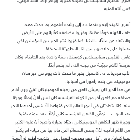
صرخ المحترم ستانيسلاس صرخة مدويّة ووقع أرضًا فاقد الوعي،
كمن أتته المنية.
أسرع الكهنة إليه وعندما عاد إلى رشده أعلمهم بما حدث معه.
خاف الكهنة خوفًا عظيمًا وقرّروا مضاعفة كفّاراتهم على الأرض
والابتعاد عن ملذّات الدنيا. كما قرّروا نشر الخبر بين المؤمنين لكي
يعملوا على خلاصهم من النار المطهريّة المخيفة!
عاش القدّيس ستانيسلاس كوستكا، سنة واحدة بعد الحادثة، وكان
فريسة لآلام مبرّحة من جرحه الذي لم يختم أبدًا.
الأب فرديناند دي كاستيل يخبر ما حدث ذات يوم في دير سان
دومينيك في بلدة زامورا في أسبانيا.
في هذا الدير كان يعيش كاهن من رهبنة الدومينيكان تقيّ ورع. أقام
صداقة مع كاهن آخر من الكهنة الفرنسيسكان ليس أقلّ إيمانًا وورعًا
منه. كانا يتحادثان في أمور العالم الآخر فتواعدا ألاّ ينسى أحدهما الآخر
بعد الموت… توفّي الكاهن الفرنسيسكاني أوّلاً. بعد موته بفترة
وجيزة ظهر للكاهن الدومينيكاني، حيّاه بحرارة وأخبره أنّ عليه الكثير
من الألم لتأديته لأنّ بعض الصغائر التي قام بها في حياته لم يكفّر
عنها كفاية. ومن أجل دفع صديقه للعمل على خلاصه أظهر له ألْسِنة