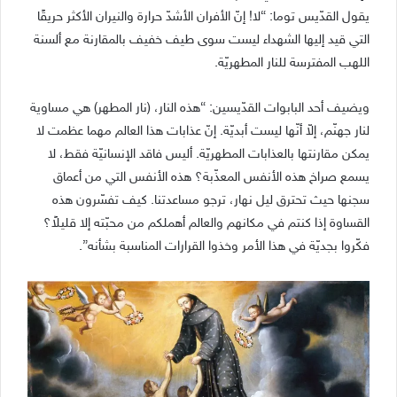
يقول القدّيس توما: “لا! إنّ الأفران الأشدّ حرارة والنيران الأكثر حريقًا
التي قيد إليها الشهداء ليست سوى طيف خفيف بالمقارنة مع ألسنة
اللهب المفترسة للنار المطهريّة.
ويضيف أحد البابوات القدّيسين: “هذه النار، (نار المطهر) هي مساوية
لنار جهنّم، إلاّ أنّها ليست أبديّة. إنّ عذابات هذا العالم مهما عظمت لا
يمكن مقارنتها بالعذابات المطهريّة. أليس فاقد الإنسانيّة فقط، لا
يسمع صراخ هذه الأنفس المعذّبة؟ هذه الأنفس التي من أعماق
سجنها حيث تحترق ليل نهار، ترجو مساعدتنا. كيف تفسّرون هذه
القساوة إذا كنتم في مكانهم والعالم أهملكم من محبّته إلا قليلاً؟
فكّروا بجديّة في هذا الأمر وخذوا القرارات المناسبة بشأنه”.