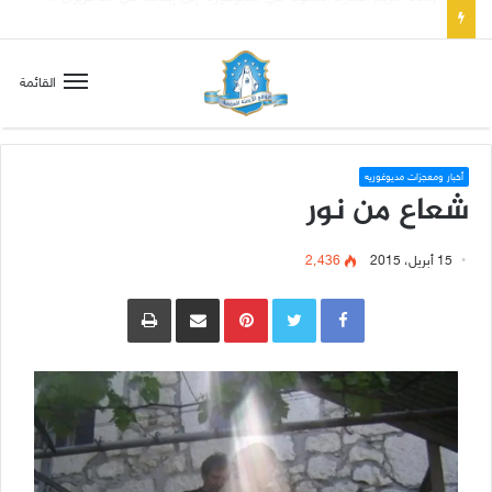
تسع أول سبوت بدل خمسة لتعويض قلب مريم الطاهر هذا ما يطلبه يسوع!
القائمة
أخبار ومعجزات مديوغوريه
شعاع من نور
15 أبريل، 2015
2٬436
Pinterest
مشاركة عبر البريد
طباعة