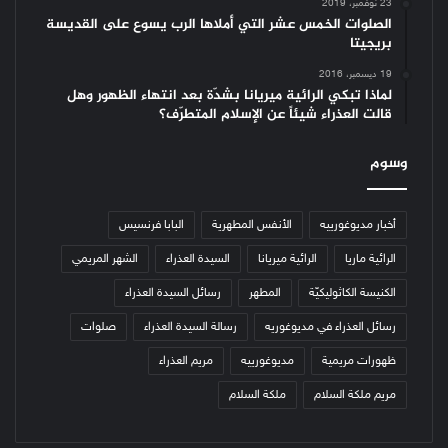
23 نوفمبر، 2019
الصلوات الخمس عشر التي أملاها الرب يسوع على القديسة
بريجيتا
19 ديسمبر، 2016
لماذا تبكي الرائية ميريانا بشدّة بعد انتهاء الظهور وهل
قالت العذراء شيئاً عن الإسلام المتطرّف؟
وسوم
أخبار مديوغورييه
الأنفس المطهرية
البابا فرنسيس
الرائية ماريا
الرائية ميريانا
السيدة العذراء
الشهر المريمي
الكنيسة الكاثوليكيّة
المطهر
رسائل السيدة العذراء
رسائل العذراء في مديوغوريه
رسالة السيدة العذراء
صلوات
ظهورات مريمية
مديوغورييه
مريم العذراء
مريم ملكة السلام
ملكة السلام