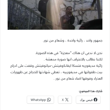
جمهور واحد ، رائية واحدة ، وشعاع من نور.
نحن لا ندعي ان هناك “معجزة” في هذه الصورة.
لكننا نطالب بالاعتراف انها صورة مدهشة .
رائية مديغوريه فتسكا ايفانكوفيتش-مياتوفيتش وقفت على ادراج
بيت طفولتها في مديغورييه ، تعطي شهادتها للحجاج عن ظهورات
العذراء وفوقها اضاء شعاع من نور .
شارك هذا الموضوع:
فيس بوك
X
WhatsApp