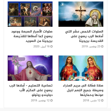
الصلوات الخمس عشر التي
صلوات الأسرار السبعة ووعود
أملاها الرب يسوع على
يسوع كما أعطاها للقدّيسة
القديسة بريجيتا
بريجيتا من السويد
23 نوفمبر، 2019
16 أبريل، 2020
صلاة فعّالة الى مريم العذراء
تساعية التسليم – أملاها الرب
وسيطة جميع النِعم لنيل
يسوع على المكرّم الأب
عونها وحمايتها
دوليندو روتولو
12 مارس، 2018
12 نوفمبر، 2019