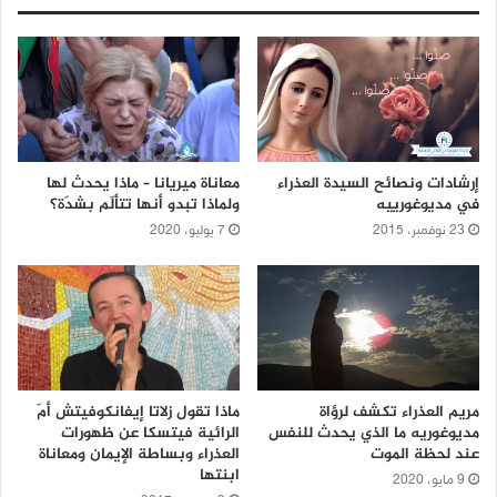
إرشادات ونصائح السيدة العذراء
معاناة ميريانا – ماذا يحدث لها
في مديوغورييه
ولماذا تبدو أنها تتألّم بشدّة؟
23 نوفمبر، 2015
7 يوليو، 2020
مريم العذراء تكشف لرؤاة
ماذا تقول زلاتا إيفانكوفيتش أمّ
مديوغوريه ما الذي يحدث للنفس
الرائية فيتسكا عن ظهورات
عند لحظة الموت
العذراء وبساطة الإيمان ومعاناة
ابنتها
9 مايو، 2020