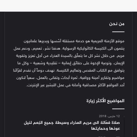
من نحن
موقع الأزمنة المريمية هو خدمة مستقلة أسّسها ويديرها علمانيون
ينتمون الى الكنيسة الكاثوليكية الرسولية. هدفنا نشر، تعميم، ودعم عمل
مريم. من خلال نشر كل ما يتعلّق بالسيدة العذراء من أجل تعزيز وتقوية
الإيمان، وتوعية الإخوة على حقائق إيمانية – تقليدية وشعبية – وكل ما
يتوافق مع الكتاب المقدس وتعاليم الكنيسة.
نهدف دوماً أن نقدم لقرّائنا
مواضيع وتقارير أمينة ووافية، ثمرة أبحاث وتفاني بالعمل، سعياً لنكون
أحد المواقع الأكثر مصداقية وأمانة في عمل التبشير عبر الإنترنت.
المواضيع الأكثر زيارة
12 مارس، 2018
صلاة فعّالة الى مريم العذراء وسيطة جميع النِعم لنيل
عونها وحمايتها