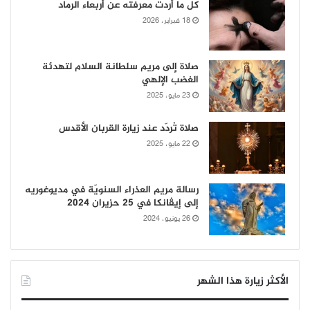
كل ما أردت معرفته عن أربعاء الرماد
18 فبراير، 2026
صلاة إلى مريم سلطانة السلام لتهدئة
الغضب الإلهي
23 مايو، 2025
صلاة تُردّد عند زيارة القربان الأقدس
22 مايو، 2025
رسالة مريم العذراء السنويّة في مديوغوريه
إلى إيڤانكا في 25 حزيران 2024
26 يونيو، 2024
الأكثر زيارة هذا الشهر