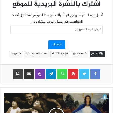
اشترك بالنشرة البريدية للموقع
أدخل بريدك الإلكتروني للإشتراك في هذا الموقع لتستقبل أحدث
المواضيع من خلال البريد الإلكتروني.
عنوان
البريد
الإلكتروني
اشتراك
الوسوم
شعاع من نور
ظهورات العذراء
فتسكا ايفانكوفيتش
مديغورييه
Pinterest
WhatsApp
Telegram
Viber
مشاركة عبر البريد
طباعة