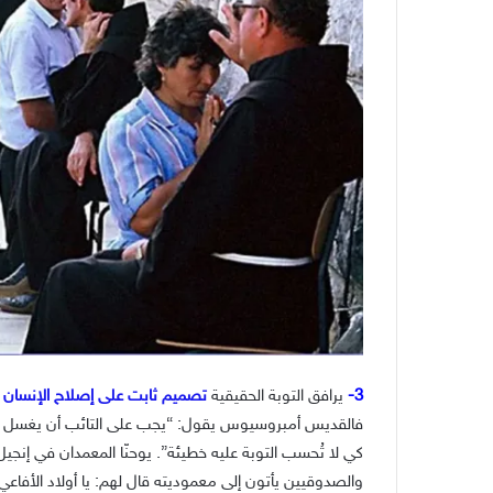
3-
يرافق التوبة الحقيقية
تصميم ثابت على إصلاح الإنسان لك
فالقديس أمبروسيوس يقول: “يجب على التائب أن يغسل خطي
والصدوقيين يأتون إلى معموديته قال لهم: يا أولاد الأفاعي 