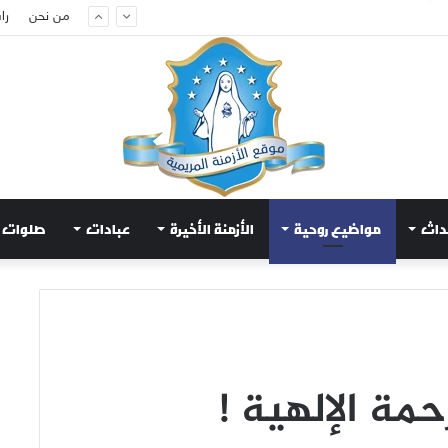
م لتهدئة الغضب الإلهي
من نحن
را
داث
مواضيع روحية
الأزمنة الأخيرة
عبادات
صلوات
رحمة الإلهية !