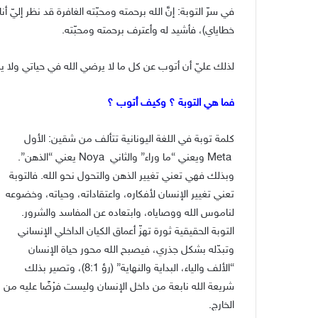
في سرّ التوبة: إنَّ الله برحمته ومحبّته الغافرة قد نظر إليّ 
خطاياي)، فأشيد له وأعترف برحمته ومحبّته.
لذلك عليّ أن أتوب عن كل ما لا يرضي الله في حياتي ولا يح
فما هي التوبة ؟ وكيف أتوب ؟
كلمة توبة في اللغة اليونانية تتألف من شقين: الأول
Meta ويعني “ما وراء” والثاني Noya يعني “الذهن”.
وبذلك فهي تعني تغيير الذهن والتحول نحو الله. فالتوبة
تعني تغيير الإنسان لأفكاره، واعتقاداته، وحياته، وخضوعه
لناموس الله ووصاياه، وابتعاده عن المفاسد والشرور.
التوبة الحقيقية ثورة تهزّ أعماق الكيان الداخلي الإنساني
وتبدّله بشكل جذري، فيصبح الله محور حياة الإنسان
“الألف والياء، البداية والنهاية” (رؤ 8:1)، وتصير بذلك
شريعة الله نابعة من داخل الإنسان وليست فرْضًا عليه من
الخارج.