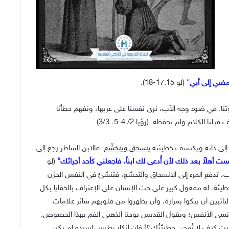
أمضي إلى أبي
“
(لو 17:15-18).
نا. في ضوء وجه الآب، نرى نفسنا على عريها، ونفهم خطأنا
لكلام ولم نحفظه. (رؤيا 2/ 4-5، 3/3).
 إلى ذاته ويكتشف خطيئته
ينسحق ويتخشّع
. فالابن الشاطر رجع إلى
ت أهلاً بعد ذلك لأن أُدعى لك ابناً، فاجعلني كأحد أجرائك”
(لو
 بالذنب، تدفع المرء إلى الانسحاق والتخشع، فتنشئ في النفس الحزن
لخطيئة، له مفعول كبير على حث الإنسان على الإعتراف بالخفايا بكل
ائبين أن يبكوا بمرارة، وأن يظهروا من قلوبهم سائر علامات
 والمتدنسي الأنفس؛ ويقول القديس يوحنا الذهبي الفم بهذا الخصوص:
يت كيف لا تُمحى خطيئتُك؟! فإن إنكار بطرس لسيده لم يكن