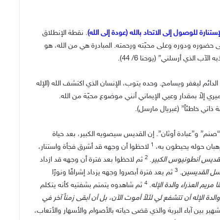
نارة للوصول إلى الاتحاد بالله (عودة إلى الله)
.
نقطة الإنطلاق
ى حضوره ودوره وعلى محبّته ورحمته. المبادرة هي من الله، هو
الآب الذي أرسلني” (يوحنا 6/ 44).
الدائم ليغفر ويسامح. وحده يتوب، الإنسان الذي اكتشف الله (الإله
 إلاّ بمقدار وعيي الإيماني أنني موضوع محبّة من الله.
ذاتي خاطئاً” (غبريال مارسل).
نم” و”عبادة أوثان”. إن القديس سيصويه الكبير، بعد حياة
1
هبان حوله يحيطون به،
لاحظوا أن وجهه قد أشرق فجأة واستنار،
2
 القديس أنطونيوس الكبير
.
ثم لاحظوا بعد فترة أن وجهه قد ازداد
3
رسل القديسين
.
ثم بعد فترة أبصروا وجهه يزداد إشراقًا ونورًا
4
 مريم العذراء والدة الإله
.
ثم شاهدوه يتمتم بشفتيه كأنه يتكلم
والدة الإله أن تتشفع لي لئلاّ أموت الآن، بل أن أبقى زمناً آخر في
ير بين آباء البرية والذي قضى حياته بالأصوام والأسهار والأتعاب،