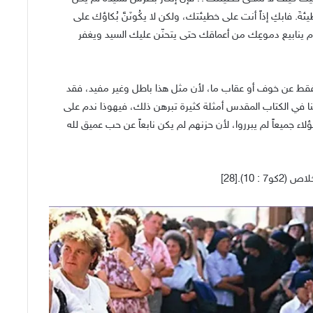
ئةَ. فابكِ إذاً أنت على خطيئتك، ولكن لا يكُونَنَّ بُكاؤك على
ِم ينابيع دموعِك من أعماقك حتى يتحنّن عليك السيد ويغفر
ين فقط عن خوف أو عقاب ما، لأن مثل هذا باطل وغير مفيد، فقد
لنا في الكتاب المقدس أمثلة كثيرة تبرهن ذلك، فيهوذا ندم على
 جميعاً لم يبرروا، لأن حزنهم لم يكن نابعاً عن حب عميق لله
10).[28]