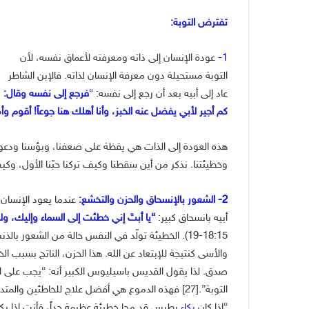
تفترض التوبة:
1-
عودة الإنسان إلى ذاته ومعرفته لأعماق نفسه
،
لأن
التوبة مستحيلة دون معرفة الإنسان لذاته. فالإبن الشاطر
عاد إلى أبيه بعد أن رجع إلى نفسه:
“
فرجع إلى نفسه وقال:
كم أجير لأبي يفضل عنه الخبز، وأنا أهلك هنا جوعاً! أقوم و
هذه العودة إلى الذات هي يقظة على ضعفنا، وبؤسنا ودعوت
وخطيئتنا. نذكر من أين سقطنا وكيف تركنا حبّنا الأول، وكيف قبلنا ا
2-
الشعور بالإنسحاق والحزن والتخشع:
عندما يعود الإنسان
أبيه بانسحاق كبير:
“يا أبتَ إني خطئت إلى السماء وإليك، ولس
18:15-19). الخطيئة تولّد في النفس حالة من الشعور
والأسى كنتيجة للإبتعاد عن الله. هذا الحزن، الناتج بسبب ا
صدق. لذا يقول القديس باسيليوس الكبير أنه: “يجب على الت
التوبة”.[27] فهذه الدموع هي أفضل علاج للخاطئين
“إذا كان
بكاء
بطرس قد محا خطيئة عظيمة جداً، فأنت إذا بك