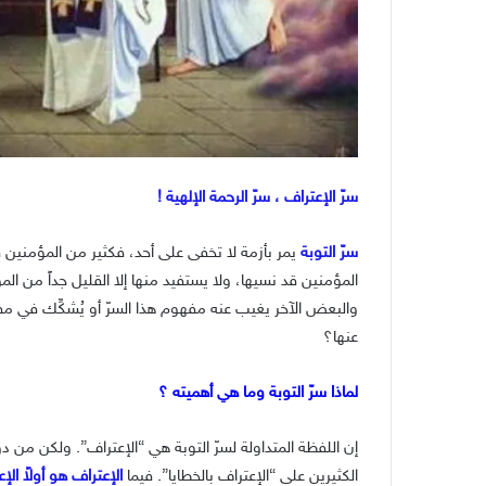
سرّ الإعتراف ، سرّ الرحمة الإلهية !
سرّ التوبة
يمر بأزمة لا تخفى على أحد، فكثير من المؤمنين قد
المؤمنين قد نسيها، ولا يستفيد منها إلا القليل جداً من الم
والبعض الآخر يغيب عنه مفهوم هذا السرّ أو يُشكِّك في مف
عنها؟
لماذا سرّ التوبة وما هي أهميته ؟
إن اللفظة المتداولة لسرّ التوبة هي “الإعتراف”. ولكن م
الكثيرين على “الإعتراف بالخطايا”. فيما
الإعتراف هو أولاً الإ