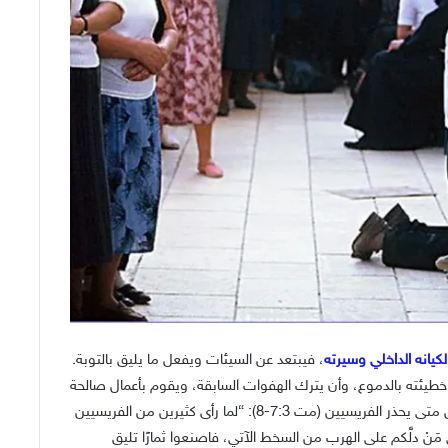
يانه الداخلي وسيرته
،
فيبتعد عن السيئات ويفعل ما يليق بالتوبة.
ئته بالدموع، وأن يترك الهفوات السابقة، ويقوم بأعمال صالحة
كي لا تُحسب التوبة عليه خطيئة”. يوحنّا المعمدان في إنجيل متى يحذر الفريسيين (مت 7:3-8): “لما رأى كثيرين من الفريسيين
مَنْ دلَّكم على الهرب من السخط الآتي، فاصنعوا ثمارًا تليق