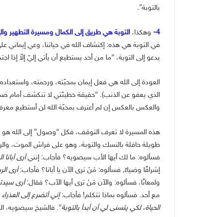
بالتوبة”.
4-
وهكذا،
التوبة هي طريق إلى الكمال ومسيرة التطهير والإست
في التوبة هي هذه: إكتشاف الله في حياتنا، وعي إيماني عل
يدعو إلى التوبة، “ما من أحد يستطيع أن يأتي إليّ إلاّ إذا اجتذبه 
العودة إلى الله هي فعل إيمان بمحبّته، ورحمته، واستعداده 
الذي يعفو عن الذنب). “حقيقة خطيئتي لا تنكشف أمام ضميري
والعكس بالعكس إن لم أعترف بمحبّة الله لن أستطيع معرفة 
هذه المسيرة لا تعرف التوقف، فكل “وصول” إلى الله هو “ص
طويلة حافلة بالنسك والتوبة، وهو على فراش الموت، والر
فسألوه: ما لك أيها الأب سيصويه؟ فأجاب: إنني
أرى أبانا
إشراقًا وضياءً, فسألوه: مَنْ ترى الآن يا أبانا؟ فأجاب:
أرى ال
ولمعانًا، فسألوه: والآن مَنْ ترى أيها الآب؟ فقال:
أرى سيدتنا
مع أحد. فسألوه بماذا تتكلم! فأجاب:
إني أتضرع إلى العذراء 
الحياة، لكي يتسنى لي أن أبدأ بالتوبة
“. فالشيخ سيصويه، الشه