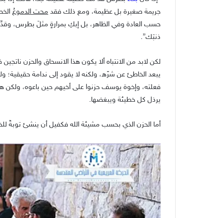
جريمة صغيرة بل عظيمة، ومع ذلك فقد
محت الدموعُ
الخطي
حسب العادة وفي الظاهر، بل إبكِ بمرارةٍ مثلَ بطرس، وقدّ
ذنبَك”.
لكن لابد من الانتباه ألا يكون هذا الانسحاق والحزن ناتج
يبعد الخاطئ عن شرّه، ولكنه لا يقود إلى ندامة حقيقية؛ و
فعلته، وإخوة يوسف حزنوا على أخيهم حين باعوه، ولكن هؤلاء
يرذل كل خطيئة ويبغضها.
أما الحزن الذي بحسب مشيئة الله فكفيل أن ينشئ توبةً للخلاص (2كو7 : 