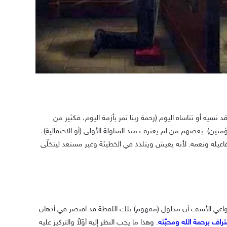
 نسيه أو تناساه اليوم (رحمة ربنا تمر بأزمة اليوم، فكثير من
ؤمنين). بعضهم من لم يعترف منذ المناولة الأولى (أو الاحتفالية)،
اعيله ونعمه. لأنه يعيش ويتلذذ في الخطيئة وغير مستعد ليتخلّى
ن دواعي الأسف أن مدلول (مفهوم) تلك اللفظة قد اقتصر في أذهان
عتراف برحمة الله ومحبّته
.
وهذا ما يجب النظر إليه أوّلاً والتركيز عليه