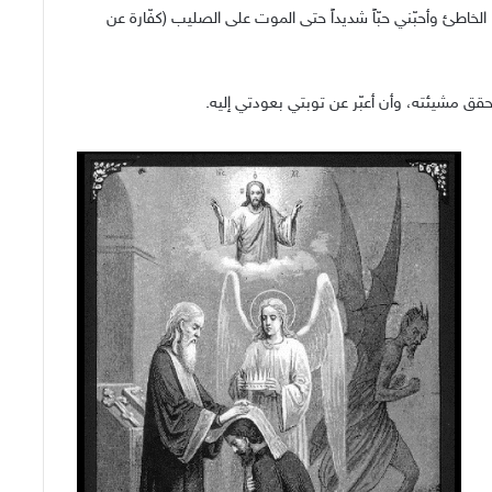
أنا الخاطئ وأحبّني حبّاً شديداً حتى الموت على الصليب (كفّارة عن
قق مشيئته، وأن أعبّر عن توبتي بعودتي إليه.