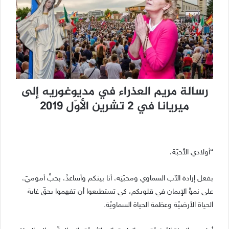
رسالة مريم العذراء في مديوغوريه إلى
ميريانا في 2 تشرين الأوّل 2019
“أولادي الأحبّة،
بفعل إرادة الآب السماوي ومحبّتِه، أنا بينكم وأساعدُ، بحبٍّ أموميّ،
على نموِّ الإيمان في قلوبكم، كي تستطيعوا أن تفهموا بحقّ غاية
الحياة الأرضيّة وعظمة الحياة السماويّة.