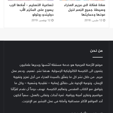
صلاة فعّالة الى مريم العذراء
تساعية التسليم – أملاها الرب
وسيطة جميع النِعم لنيل
يسوع على المكرّم الأب
عونها وحمايتها
دوليندو روتولو
12 مارس، 2018
12 نوفمبر، 2019
من نحن
موقع الأزمنة المريمية هو خدمة مستقلة أسّسها ويديرها علمانيون
ينتمون الى الكنيسة الكاثوليكية الرسولية. هدفنا نشر، تعميم، ودعم عمل
مريم. من خلال نشر كل ما يتعلّق بالسيدة العذراء من أجل تعزيز وتقوية
الإيمان، وتوعية الإخوة على حقائق إيمانية – تقليدية وشعبية – وكل ما
يتوافق مع الكتاب المقدس وتعاليم الكنيسة.
نهدف دوماً أن نقدم لقرّائنا
مواضيع وتقارير أمينة ووافية، ثمرة أبحاث وتفاني بالعمل، سعياً لنكون
أحد المواقع الأكثر مصداقية وأمانة في عمل التبشير عبر الإنترنت.