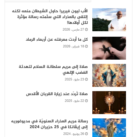
الأب ليون فيريرا حاول الشيطان منعه لكنه
إلتقى بالعذراء التي سلّمته رسالة مؤثّرة
لكل أولادها!
27 مارس، 2026
كل ما أردت معرفته عن أربعاء الرماد
18 فبراير، 2026
صلاة إلى مريم سلطانة السلام لتهدئة
الغضب الإلهي
23 مايو، 2025
صلاة تُردّد عند زيارة القربان الأقدس
22 مايو، 2025
رسالة مريم العذراء السنويّة في مديوغوريه
إلى إيڤانكا في 25 حزيران 2024
26 يونيو، 2024