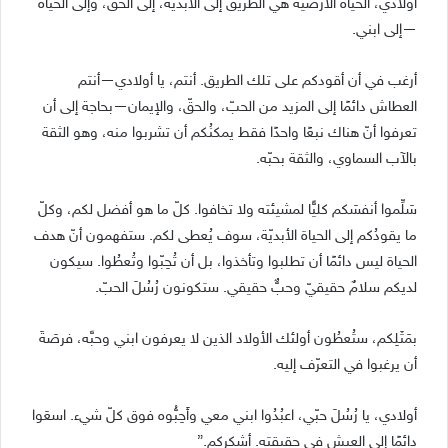
أولادي، الحياة الأرضيّة هي الطريق إلى الأبديّة، إلى الحقّ، وإلى الحياة
—إلى ابني.
أرغب في أن أقودكم على تلك الطريق. أنتم، يا أولادي—أنتم
العطاش دائمًا إلى المزيد من الحبّ، والحقّ، والإيمان—بحاجة إلى أن
تعرفوا أنّ هناك نبعًا واحدًا فقط يمكنُكم أن تشربوا منه، وهو الثقة
بالآب السماوي، والثقة بحبّه.
سَلِّموا أنفسَكم كليًّا لمشيئته ولا تخافوا. كلّ ما هو أفضل لكم، وكلّ
ما يقودُكم إلى الحياة الأبديّة، سوف يُعطى لكم. ستفهمون أنّ هدف
الحياة ليس دائمًا أن تطلبوا وتأخذوا، بل أن تُحِبّوا وتُعطُوا. سيكون
لديكم سلامٌ حقيقيّ وحبٌّ حقيقي. ستكونون رُسُلَ الحبّ.
بمَثَلِكم، ستُعطُون أولئك الأولاد الذين لا يعرفون ابني وحبَّه، فرصَةَ
أن يرغبوا في التعرّف إليه.
أولادي، يا رُسُلَ حبّي، اعبُدُوا ابني معي وأَحِبُّوه فوق كلّ شيء. اسعَوا
دائمًا إلى العيش في حقيقته. أشكركم.”