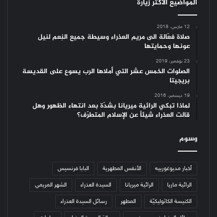
المواضيع الأكثر زيارة
12 مارس، 2018
صلاة فعّالة الى مريم العذراء وسيطة جميع النِعم لنيل
عونها وحمايتها
23 نوفمبر، 2019
الصلوات الخمس عشر التي أملاها الرب يسوع على القديسة
بريجيتا
19 ديسمبر، 2016
لماذا تبكي الرائية ميريانا بشدّة بعد انتهاء الظهور وهل
قالت العذراء شيئاً عن الإسلام المتطرّف؟
وسوم
أخبار مديوغورييه
الأنفس المطهرية
البابا فرنسيس
الرائية ماريا
الرائية ميريانا
السيدة العذراء
الشهر المريمي
الكنيسة الكاثوليكيّة
المطهر
رسائل السيدة العذراء