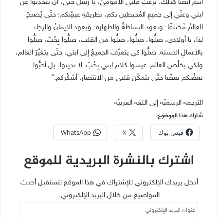
أنتم أيضًا كذلك. يرغبُ قلبي الأموميّ، يا رُسُلَ حبِّي، أن تتحدّثوا عن
ابني وعنّي إلى جميعِ المُحيطين بكم، بطريقةِ عيشِكم؛ حتّى يُصبحَ
العالمُ مُختلفًا؛ وتعودَ البساطةُ والطهارة؛ ويعودَ الإيمانُ والرجاء.
لذا، يا أولادي، صلُّوا، صلُّوا، صلُّوا من القلب، صلُّوا بِحُبّ، صلُّوا
بالأعمالِ الحسنة. صلُّوا كي يتعرَّفَ الجميعُ إلى ابني، حتّى يتغيَّرَ العالم،
ولكي يخلُصَ العالم. عيشوا كلامَ ابني بِحُبّ. لا تدينوا، بل أحبُّوا
بعضُكم بعضًا حتّى يتمكّنَ قلبي من الانتصار. أشكُركم.”
الترجمة الرسميّة إلى اللغة العربيّة
شارك هذا الموضوع:
فيس بوك
X
WhatsApp
اشترك بالنشرة البريدية للموقع
أدخل بريدك الإلكتروني للإشتراك في هذا الموقع لتستقبل أحدث
المواضيع من خلال البريد الإلكتروني.
عنوان