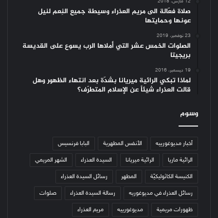
12 مارس، 2018
صلاة فعّالة الى مريم العذراء وسيطة جميع النِعم لنيل
عونها وحمايتها
23 نوفمبر، 2019
الصلوات الخمس عشر التي أملاها الرب يسوع على القديسة
بريجيتا
19 ديسمبر، 2016
لماذا تبكي الرائية ميريانا بشدّة بعد انتهاء الظهور وهل
قالت العذراء شيئاً عن الإسلام المتطرّف؟
وسوم
أخبار مديوغورييه
الأنفس المطهرية
البابا فرنسيس
الرائية ماريا
الرائية ميريانا
السيدة العذراء
الشهر المريمي
الكنيسة الكاثوليكيّة
المطهر
رسائل السيدة العذراء
رسائل العذراء في مديوغوريه
رسالة السيدة العذراء
صلوات
ظهورات مريمية
مديوغورييه
مريم العذراء