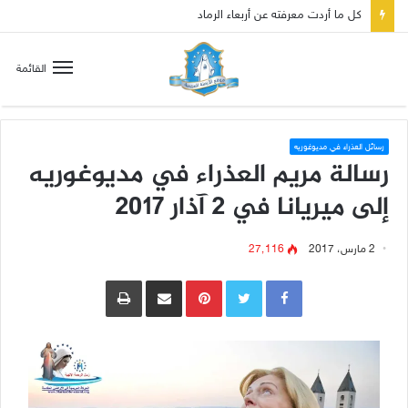
صلاة إلى مريم سلطانة السلام لتهدئة الغضب الإلهي
القائمة
رسائل العذراء في مديوغوريه
رسالة مريم العذراء في مديوغوريه
إلى ميريانا في 2 آذار 2017
2 مارس، 2017
27٬116
Pinterest
مشاركة عبر البريد
طباعة