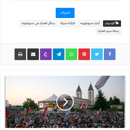
البريد
الإلكتروني
اشتراك
الوسوم
أخبار مديوغورييه
الرائية ميريانا
رسائل العذراء في مديوغوريه
رسالة مريم العذراء
Pinterest
WhatsApp
Telegram
Viber
مشاركة عبر البريد
طباعة