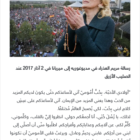
رسالة مريم العذراء في مديوغوريه إلى ميريانا في 2 آذار 2017 عند
الصليب الأزرق
“أولادي الأحبّة، بِحُبٍّ أُمُوميّ آتي لأساعدَكم حتّى يكونَ لديكم المزيد
من الحبّ وهذا يعني المزيد من الإيمان. آتي لأساعدَكم على عيشِ
كلامِ ابني بِحُبّ، لكي يُصبحَ العالمُ مُختلفًا.
لذلك، يا رُسُلَ حُبّي، أنا أجمعُكم حولي. انظروا إليَّ بالقلب، وكلِّموني،
كأُمٍّ لكم، عن آلامِكم وعذاباتِكم وأفراحِكم. اطلُبوا منّي أن أصلّي إلى
ابني من أجلِكم. فابني رحيمٌ وعادل. ويرغبُ قلبي الأموميّ أن تكونوا