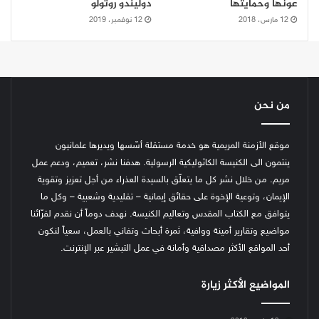
عونها وحمايتها
دوليندو روتولو
12 مارس، 2018
12 نوفمبر، 2019
من نحن
موقع الأزمنة المريمية هو خدمة مستقلة أسّسها ويديرها علمانيون
ينتمون الى الكنيسة الكاثوليكية الرسولية. هدفنا نشر، تعميم، ودعم عمل
مريم. من خلال نشر كل ما يتعلّق بالسيدة العذراء من أجل تعزيز وتقوية
الإيمان، وتوعية الإخوة على حقائق إيمانية – تقليدية وشعبية – وكل ما
يتوافق مع الكتاب المقدس وتعاليم الكنيسة.
نهدف دوماً أن نقدم لقرّائنا
مواضيع وتقارير أمينة ووافية، ثمرة أبحاث وتفاني بالعمل، سعياً لنكون
أحد المواقع الأكثر مصداقية وأمانة في عمل التبشير عبر الإنترنت.
المواضيع الأكثر زيارة