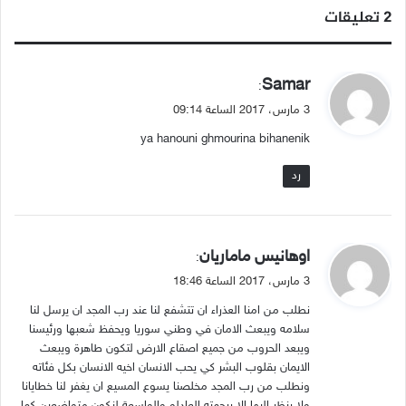
‫2 تعليقات
ي
Samar
:
ق
3 مارس، 2017 الساعة 09:14
و
ya hanouni ghmourina bihanenik
ل
رد
ي
اوهانيس ماماريان
:
ق
3 مارس، 2017 الساعة 18:46
و
نطلب من امنا العذراء ان تتشفع لنا عند رب المجد ان يرسل لنا
ل
سلامه ويبعث الامان في وطني سوريا ويحفظ شعبها ورئيسنا
ويبعد الحروب من جميع اصقاع الارض لتكون طاهرة ويبعث
الايمان بقلوب البشر كي يحب الانسان اخيه الانسان بكل فئاته
ونطلب من رب المجد مخلصنا يسوع المسيع ان يغفر لنا خطايانا