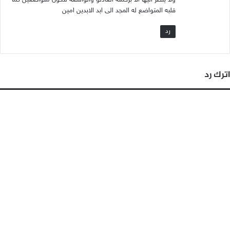
ولا ينظر اليها الا برحمته العادلو والواسعة لنكون متواضعين كما
قلبه المتواضع له المجد الى ابد الابدين امين
رد
اترك رد