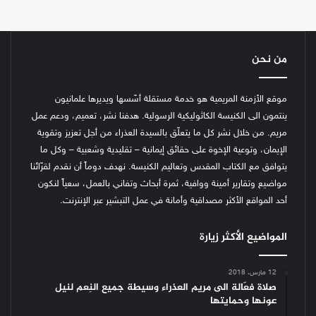
من نحن
موقع الأزمنة المريمية هو خدمة مستقلة أسّسها ويديرها علمانيون
ينتمون الى الكنيسة الكاثوليكية الرسولية. هدفنا نشر، تعميم، ودعم عمل
مريم. من خلال نشر كل ما يتعلّق بالسيدة العذراء من أجل تعزيز وتقوية
الإيمان، وتوعية الإخوة على حقائق إيمانية – تقليدية وشعبية – وكل ما
يتوافق مع الكتاب المقدس وتعاليم الكنيسة.
نهدف دوماً أن نقدم لقرّائنا
مواضيع وتقارير أمينة ووافية، ثمرة أبحاث وتفاني بالعمل، سعياً لنكون
أحد المواقع الأكثر مصداقية وأمانة في عمل التبشير عبر الإنترنت.
المواضيع الأكثر زيارة
12 مارس، 2018
صلاة فعّالة الى مريم العذراء وسيطة جميع النِعم لنيل
عونها وحمايتها