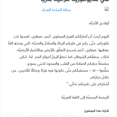
أولادي الأحبّة،
اليوم أرغبُ أن أشاركَكم الفرحَ السماوي. أنتم، صغاري، افتحوا بابَ
قلوبِكم، حتّى يكبرَ في قلبِكم الرجاءُ والسلامُ والمحبّة، التي وحدَه اللهُ
يعطيها. صغاري، أنتم شديدو التعلّق بالأرض وبالأشياءِ الأرضيّة،
لذلك، يدفعُكم الشيطان كما تدفعُ الريحُ أمواجَ البحر. لذا، لتكن
سلسلةُ حياتِكم الصلاةَ من القلب والسجودَ لابني يسوع.
سلِّموا – له – مستقبلَكم حتّى تكونوا فيه فرَحًا ومثالاً للآخرين، من
خلال حياتِكم.
أشكركم على تلبيتكم ندائي.”
الترجمة الرسميّة إلى اللغة العربيّة
شارك هذا الموضوع: