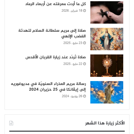
كل ما أردت معرفته عن أربعاء الرماد
18 فبراير، 2026
صلاة إلى مريم سلطانة السلام لتهدئة
الغضب الإلهي
23 مايو، 2025
صلاة تُردّد عند زيارة القربان الأقدس
22 مايو، 2025
رسالة مريم العذراء السنويّة في مديوغوريه
إلى إيڤانكا في 25 حزيران 2024
26 يونيو، 2024
الأكثر زيارة هذا الشهر