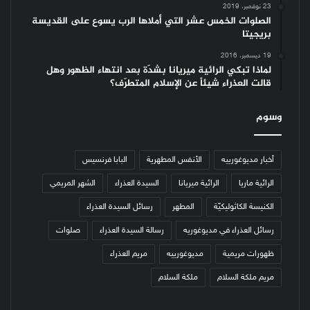
23 نوفمبر، 2019
الصلوات الخمس عشر التي أملاها الرب يسوع على القديسة
بريجيتا
19 ديسمبر، 2016
لماذا تبكي الرائية ميريانا بشدّة بعد انتهاء الظهور وهل
قالت العذراء شيئاً عن الإسلام المتطرّف؟
وسوم
أخبار مديوغورييه
الأنفس المطهرية
البابا فرنسيس
الرائية ماريا
الرائية ميريانا
السيدة العذراء
الشهر المريمي
الكنيسة الكاثوليكيّة
المطهر
رسائل السيدة العذراء
رسائل العذراء في مديوغوريه
رسالة السيدة العذراء
صلوات
ظهورات مريمية
مديوغورييه
مريم العذراء
مريم ملكة السلام
ملكة السلام