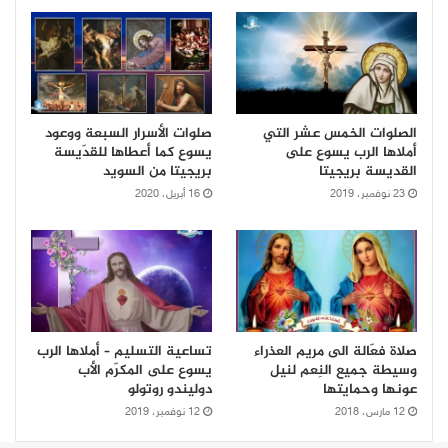
الصلوات الخمس عشر التي
صلوات الأسرار السبعة ووعود
أملاها الرب يسوع على
يسوع كما أعطاها للقدّيسة
القديسة بريجيتا
بريجيتا من السويد
23 نوفمبر، 2019
16 أبريل، 2020
صلاة فعّالة الى مريم العذراء
تساعية التسليم – أملاها الرب
وسيطة جميع النِعم لنيل
يسوع على المكرّم الأب
عونها وحمايتها
دوليندو روتولو
12 مارس، 2018
12 نوفمبر، 2019