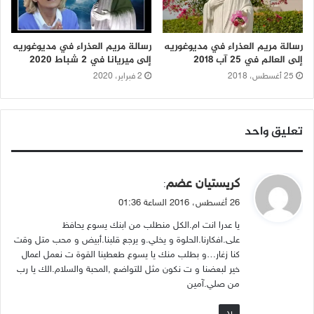
رسالة مريم العذراء في مديوغوريه
رسالة مريم العذراء في مديوغوريه
إلى العالم في 25 آب 2018
إلى ميريانا في 2 شباط 2020
25 أغسطس، 2018
2 فبراير، 2020
تعليق واحد
ي
كريستيان عضم
:
ق
26 أغسطس، 2016 الساعة 01:36
و
يا عدرا انت ام.الكل منطلب من ابنك يسوع يحافظ
ل
على.افكارنا.الحلوة و يخلي.و يرجع قلبنا.أبيض و محب متل وقت
كنا زغار…و بطلب منك يا يسوع طعطينا القوة ت نعمل اعمال
خير لبعضنا و ت نكون مثل للتواضع ,المحبة والسلام.الك يا رب
من صلي.آمين
رد