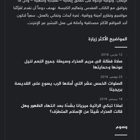
الإيمان، وتوعية الإخوة على حقائق إيمانية – تقليدية وشعبية – وكل ما
يتوافق مع الكتاب المقدس وتعاليم الكنيسة.
نهدف دوماً أن نقدم لقرّائنا
مواضيع وتقارير أمينة ووافية، ثمرة أبحاث وتفاني بالعمل، سعياً لنكون
أحد المواقع الأكثر مصداقية وأمانة في عمل التبشير عبر الإنترنت.
المواضيع الأكثر زيارة
12 مارس، 2018
صلاة فعّالة الى مريم العذراء وسيطة جميع النِعم لنيل
عونها وحمايتها
23 نوفمبر، 2019
الصلوات الخمس عشر التي أملاها الرب يسوع على القديسة
بريجيتا
19 ديسمبر، 2016
لماذا تبكي الرائية ميريانا بشدّة بعد انتهاء الظهور وهل
قالت العذراء شيئاً عن الإسلام المتطرّف؟
وسوم