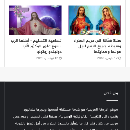
صلاة فعّالة الى مريم العذراء
تساعية التسليم – أملاها الرب
وسيطة جميع النِعم لنيل
يسوع على المكرّم الأب
عونها وحمايتها
دوليندو روتولو
12 مارس، 2018
12 نوفمبر، 2019
من نحن
موقع الأزمنة المريمية هو خدمة مستقلة أسّسها ويديرها علمانيون
ينتمون الى الكنيسة الكاثوليكية الرسولية. هدفنا نشر، تعميم، ودعم عمل
مريم. من خلال نشر كل ما يتعلّق بالسيدة العذراء من أجل تعزيز وتقوية