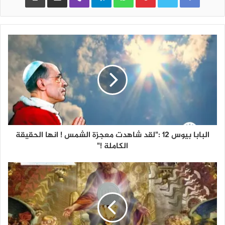
البابا بيوس 12 :"لقد شاهدت معجزة الشمس ! انها الحقيقة
الكاملة !"