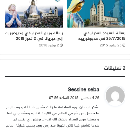
رسالة السيدة العذراء في
رسالة مريم العذراء في مديوغوريه
25/7/2015 في مديوغورييه
إلى ميريانا في 2 تموز 2018
25 يوليو، 2015
2 يوليو، 2018
‫2 تعليقات
ي
Sessine seba
:
ق
26 أغسطس، 2015 الساعة 07:56
و
نشكر الرب ان نوره الساطعة ما زالت تشرق علينا انه رحوم بالرغم
ل
ما يحصل من شر في العالم في اللاونة الاخيرة ونتشفع بي امنا
و حبيبتنا مريم العذراء ونشكر الله لانه لا يرفض اي طلب لها
عندما تتشفع فينا لاكن انتهينا منذ زمن بعيد بسبب خطيئة العالم