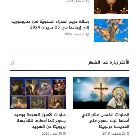
22 مايو، 2025
رسالة مريم العذراء السنويّة في مديوغوريه
إلى إيڤانكا في 25 حزيران 2024
26 يونيو، 2024
الأكثر زيارة هذا الشهر
الصلوات الخمس عشر التي
صلوات الأسرار السبعة ووعود
أملاها الرب يسوع على
يسوع كما أعطاها للقدّيسة
القديسة بريجيتا
بريجيتا من السويد
23 نوفمبر، 2019
16 أبريل، 2020