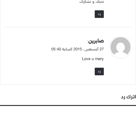
نحبك و نشكرك
رد
ي
صابرين
:
ق
27 أغسطس، 2015 الساعة 05:40
و
Love u mery
ل
رد
اترك رد