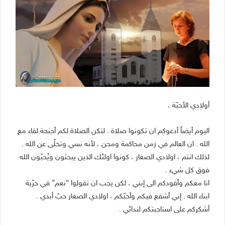
أولادي الأحبّة ،
اليوم أيضاً أدعوكم ان تكونوا صلاة . لتكن الصلاة لكم أجنحة لقاء مع
الله . ان العالم في زمن محاكمة ومحن ، لأنه نسي وتخلّى عن الله .
لذلك انتم ، اولادي الصغار ، كونوا اولئك الذين يبحثون ويُحبّون الله
فوق كل شيء .
انا معكم وأقودكم الى إبني ، لكن يجب ان تقولوا “نعم” في حرّية
ابناء الله . إني أشفع فيكم وأحبّكم ، اولادي الصغار حبّ أبدي .
أشكركم على استاجبتكم لندائي .