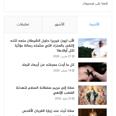
تابعنا على فيسبوك
الأخيرة
الأشهر
تعليقات
الأب ليون فيريرا حاول الشيطان منعه لكنه
إلتقى بالعذراء التي سلّمته رسالة مؤثّرة
لكل أولادها!
27 مارس، 2026
كل ما أردت معرفته عن أربعاء الرماد
18 فبراير، 2026
صلاة إلى مريم سلطانة السلام لتهدئة
الغضب الإلهي
23 مايو، 2025
صلاة تُردّد عند زيارة القربان الأقدس