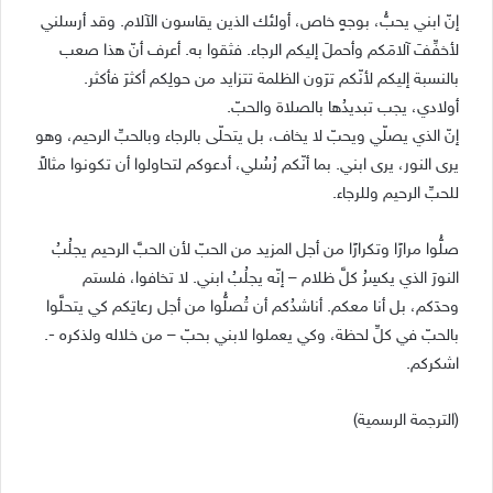
إنّ ابني يحبُّ، بوجهٍ خاص، أولئك الذين يقاسون الآلام. وقد أرسلني
لأخفِّفَ آلامَكم وأحملَ إليكم الرجاء. فثقوا به. أعرف أنّ هذا صعب
بالنسبة إليكم لأنّكم ترَون الظلمة تتزايد من حولِكم أكثرَ فأكثر.
أولادي، يجب تبديدُها بالصلاة والحبّ.
إنّ الذي يصلّي ويحبّ لا يخاف، بل يتحلّى بالرجاء وبالحبِّ الرحيم، وهو
يرى النور، يرى ابني. بما أنّكم رُسُلي، أدعوكم لتحاولوا أن تكونوا مثالاً
للحبِّ الرحيم وللرجاء.
صلُّوا مرارًا وتكرارًا من أجل المزيد من الحبّ لأن الحبَّ الرحيم يجلُبُ
النورَ الذي يكسِرُ كلَّ ظلام – إنّه يجلُبُ ابني. لا تخافوا، فلستم
وحدَكم، بل أنا معكم. أناشدُكم أن تُصلُّوا من أجل رعاتِكم كي يتحلَّوا
بالحبّ في كلِّ لحظة، وكي يعملوا لابني بحبّ – من خلاله ولذكره -.
اشكركم.
(الترجمة الرسمية)