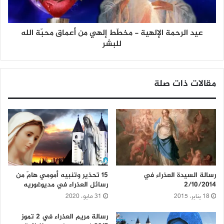
عيد الرحمة الإلهية - مخطّط إلهي من أعماق محبّة الله
للبشر
مقالات ذات صلة
رسالة السيدة العذراء في
15 تحذير وتنبيه أمومي هامّ من
2/10/2014
رسائل العذراء في مديوغوريه
18 يناير، 2015
31 مايو، 2020
رسالة مريم العذراء في 2 تموز