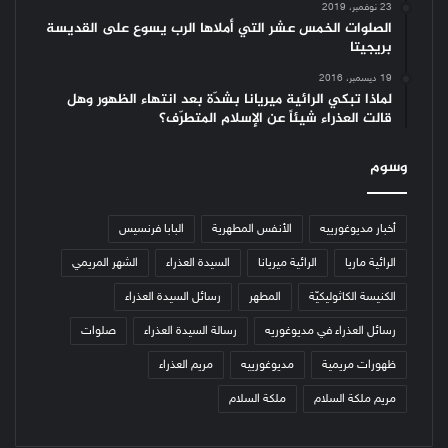
23 نوفمبر، 2019
الصلوات الخمس عشر التي أملاها الرب يسوع على القديسة
بريجيتا
19 ديسمبر، 2016
لماذا تبكي الرائية ميريانا بشدّة بعد انتهاء الظهور وهل
قالت العذراء شيئاً عن الإسلام المتطرّف؟
وسوم
أخبار مديوغورييه
الأنفس المطهرية
البابا فرنسيس
الرائية ماريا
الرائية ميريانا
السيدة العذراء
الشهر المريمي
الكنيسة الكاثوليكيّة
المطهر
رسائل السيدة العذراء
رسائل العذراء في مديوغوريه
رسالة السيدة العذراء
صلوات
ظهورات مريمية
مديوغورييه
مريم العذراء
مريم ملكة السلام
ملكة السلام