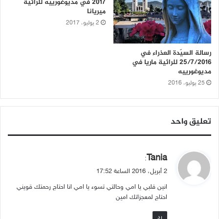
2017 في مديوغورييه للرائية
ميريانا
2 يوليو، 2017
رسالة السيّدة العذراء في
25/7/2016 للرائية ماريا في
مديوغورييه
25 يوليو، 2016
تعليق واحد
ي
Tania
:
ق
2 أبريل، 2016 الساعة 17:52
و
انين قلبي يا امي وحالتي تسوء يا امي انا احتاج رحمتك قويني
ل
احتاج لمعجزاتك امين
رد