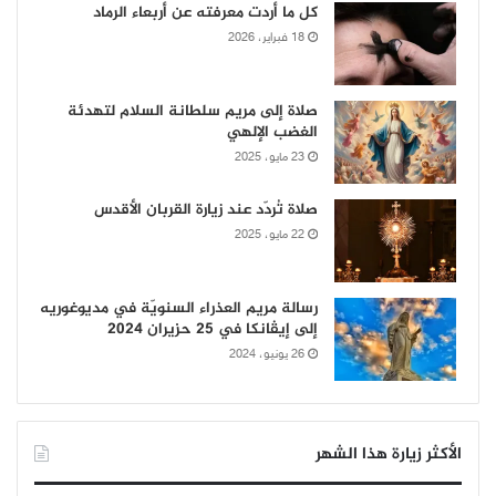
كل ما أردت معرفته عن أربعاء الرماد
18 فبراير، 2026
صلاة إلى مريم سلطانة السلام لتهدئة
الغضب الإلهي
23 مايو، 2025
صلاة تُردّد عند زيارة القربان الأقدس
22 مايو، 2025
رسالة مريم العذراء السنويّة في مديوغوريه
إلى إيڤانكا في 25 حزيران 2024
26 يونيو، 2024
الأكثر زيارة هذا الشهر