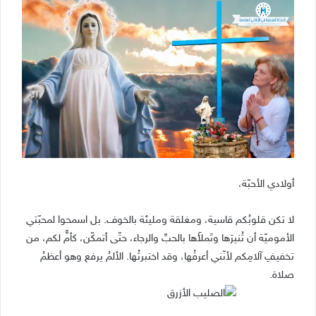
أولادي الأحبّة،
لا تكن قلوبُكم قاسية، ومغلقة ومليئة بالخوف. بل اسمحوا لمحبّتي
الأموميّة أن تُنيرَها وتَملأَها بالحبِّ والرجاء، حتّى أتمكّن، كأمٍّ لكم، من
تخفيفِ آلامِكم لأنّني أعرفُها، وقد اختبرتُها. الألمُ يرفع وهو أعظمُ
صلاة.