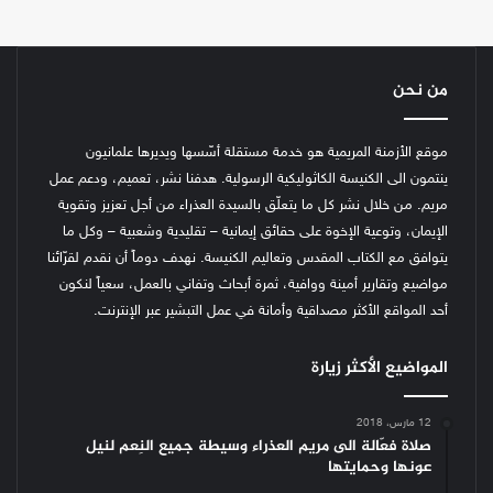
من نحن
موقع الأزمنة المريمية هو خدمة مستقلة أسّسها ويديرها علمانيون
ينتمون الى الكنيسة الكاثوليكية الرسولية. هدفنا نشر، تعميم، ودعم عمل
مريم. من خلال نشر كل ما يتعلّق بالسيدة العذراء من أجل تعزيز وتقوية
الإيمان، وتوعية الإخوة على حقائق إيمانية – تقليدية وشعبية – وكل ما
يتوافق مع الكتاب المقدس وتعاليم الكنيسة.
نهدف دوماً أن نقدم لقرّائنا
مواضيع وتقارير أمينة ووافية، ثمرة أبحاث وتفاني بالعمل، سعياً لنكون
أحد المواقع الأكثر مصداقية وأمانة في عمل التبشير عبر الإنترنت.
المواضيع الأكثر زيارة
12 مارس، 2018
صلاة فعّالة الى مريم العذراء وسيطة جميع النِعم لنيل
عونها وحمايتها