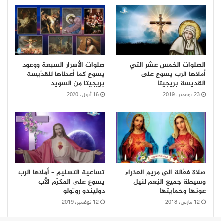
الصلوات الخمس عشر التي
صلوات الأسرار السبعة ووعود
أملاها الرب يسوع على
يسوع كما أعطاها للقدّيسة
القديسة بريجيتا
بريجيتا من السويد
23 نوفمبر، 2019
16 أبريل، 2020
صلاة فعّالة الى مريم العذراء
تساعية التسليم – أملاها الرب
وسيطة جميع النِعم لنيل
يسوع على المكرّم الأب
عونها وحمايتها
دوليندو روتولو
12 مارس، 2018
12 نوفمبر، 2019