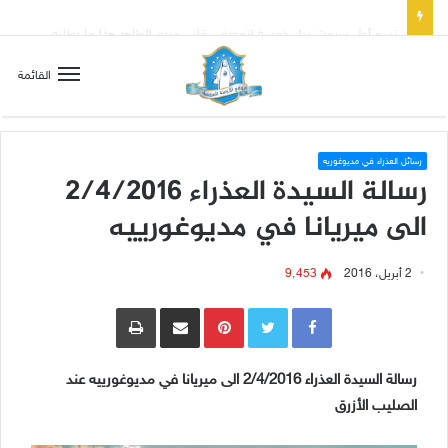
تسع أول سبوت بدل خمسة لتعويض قلب مريم الطاهر هذا ما يطلبه يسوع!
القائمة
رسائل العذراء في مديوغوريه
رسالة السيدة العذراء 2/4/2016
الى ميريانا في مديوغورييه
2 أبريل، 2016
9٬453
Pinterest
مشاركة عبر البريد
طباعة
رسالة السيدة العذراء 2/4/2016 الى ميريانا في مديوغورييه عند
الصليب الأزرق