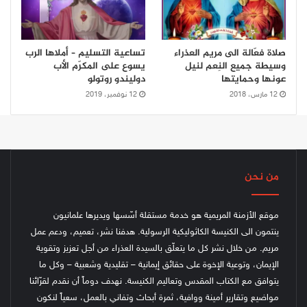
صلاة فعّالة الى مريم العذراء
تساعية التسليم – أملاها الرب
وسيطة جميع النِعم لنيل
يسوع على المكرّم الأب
عونها وحمايتها
دوليندو روتولو
12 مارس، 2018
12 نوفمبر، 2019
من نحن
موقع الأزمنة المريمية هو خدمة مستقلة أسّسها ويديرها علمانيون
ينتمون الى الكنيسة الكاثوليكية الرسولية. هدفنا نشر، تعميم، ودعم عمل
مريم. من خلال نشر كل ما يتعلّق بالسيدة العذراء من أجل تعزيز وتقوية
الإيمان، وتوعية الإخوة على حقائق إيمانية – تقليدية وشعبية – وكل ما
يتوافق مع الكتاب المقدس وتعاليم الكنيسة.
نهدف دوماً أن نقدم لقرّائنا
مواضيع وتقارير أمينة ووافية، ثمرة أبحاث وتفاني بالعمل، سعياً لنكون