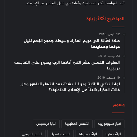
أحد المواقع الأكثر مصداقية وأمانة في عمل التبشير عبر الإنترنت.
المواضيع الأكثر زيارة
12 مارس، 2018
صلاة فعّالة الى مريم العذراء وسيطة جميع النِعم لنيل
عونها وحمايتها
23 نوفمبر، 2019
الصلوات الخمس عشر التي أملاها الرب يسوع على القديسة
بريجيتا
19 ديسمبر، 2016
لماذا تبكي الرائية ميريانا بشدّة بعد انتهاء الظهور وهل
قالت العذراء شيئاً عن الإسلام المتطرّف؟
وسوم
أخبار مديوغورييه
الأنفس المطهرية
البابا فرنسيس
الرائية ماريا
الرائية ميريانا
السيدة العذراء
الشهر المريمي