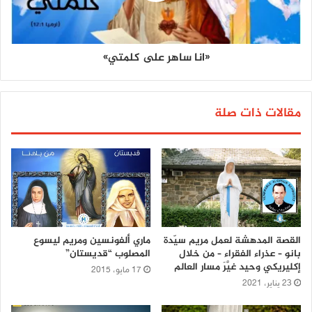
«انا ساهر على كلمتي»
مقالات ذات صلة
القصة المدهشة لعمل مريم سيّدة
ماري ألفونسين ومريم ليسوع
بانو – عذراء الفقراء – من خلال
المصلوب “قديستان”
إكليريكي وحيد غيَّرَ مسار العالم
17 مايو، 2015
23 يناير، 2021