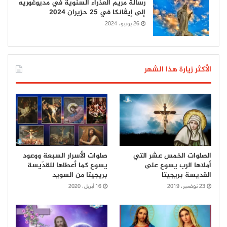
رسالة مريم العذراء السنويّة في مديوغوريه
إلى إيڤانكا في 25 حزيران 2024
26 يونيو، 2024
الأكثر زيارة هذا الشهر
الصلوات الخمس عشر التي
صلوات الأسرار السبعة ووعود
أملاها الرب يسوع على
يسوع كما أعطاها للقدّيسة
القديسة بريجيتا
بريجيتا من السويد
23 نوفمبر، 2019
16 أبريل، 2020