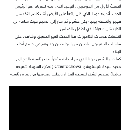
الصفّ الأول من المؤمنين . الوحيد الذي انتبه للقربانة هو الرئيس
الجديد أندريه دودا. الذي كان راكعاً على الأرض أثناء كلام التقديس .
فهرع والتقطه بيديه بكل خشوع ثم سار إلى المذبح حيث سلمه الى
الكاردينال Nycz الذي احتفل بالقداس.
التقطت عدسات الكاميرات هذا الحدث الغير المسبق وشاهده على
شاشات التلفزيون ملايين من البولنديين وغيرهم في جميع أنحاء
البلاد.
كما قام الرئيس دودا الذي تم انتخابه مؤخراً ببدء رئاسته بالحج الى
معبد سيدة شيستوشوا Czestochowa (العذراء السوداء شفيعة
بولندا) لتقديم الشكر للسيدة العذراء وطلب معونتها في فترة رئاسته
.