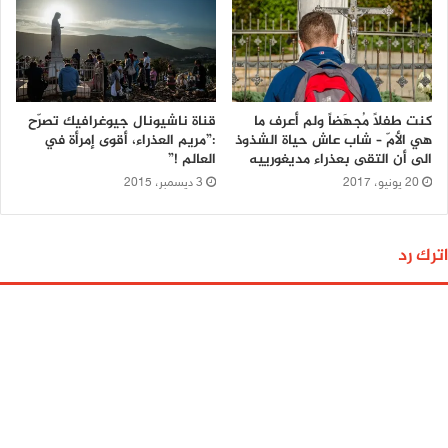
كنت طفلاً مُجهَضاً ولم أعرف ما
قناة ناشيونال جيوغرافيك تصرّح
هي الأمّ – شاب عاش حياة الشذوذ
:”مريم العذراء، أقوى إمرأة في
الى أن التقى بعذراء مديغورييه
العالم !”
20 يونيو، 2017
3 ديسمبر، 2015
اترك رد