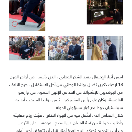
امس أثناء الإحتفال بعيد الشكر الوطني ، الذي تأسس في أواخر القرن
18 لإحياء ذكرى نضال بولندا الوطني من أجل الاستقلال ، خرج الآلاف
من البولنديين للإشتراك في القداس الإلهي السنوي في وارسو
العاصمة، وكان على رأس المشتركين رئيس بولندا المنتخب أندريه
سيباستيان دودا مع كبار مسؤولي الدولة .
خلال القداس الذي احتُفل فيه في الهواء الطلق ، هبّت رياح مفاجئة
وأطارت قربانة من آنية القربان عن المذبح . فوقعت على الأرض
وبدأت بالتدحرج تحركها الريح لعدة أمتار قبل أن تتوقف أخيرا أمام