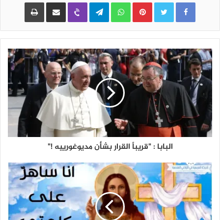
Pinterest
WhatsApp
Telegram
Viber
مشاركة عبر البريد
طباعة
البابا : "قريباً القرار بشأن مديوغورييه !"