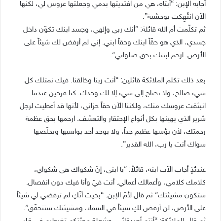
أجابه الإبن: “أبتاه، هي من افتديتها بدمي وجعلتها عروس لي، لكنها
الآن انتُهِكت بوحشية”.
ثم تكلّمت أم الله قائلة: “أنك ربي وإلهي، وجسد ابنك تكوّن داخل
جسدي، الذي هو حقّاً ابنك وحقاً ابني. إني لم أرفض لك شيئاً على
الأرض. ارحم ابنتك بحق صلواتي”.
بعد ذلك تكلم الملائكة قائلين: “أنت ربنا وخالقنا. فيك نمتلك كل
شيء صالح، ولا نحتاج إلى شيء إلا لك وحدك. كنا فرحين عندما
انبثقت عروسك منك، ولكننا الآن حقاً حزانى، لأنها قد أعطيت لرجل
شرير الذي يهينها بكل أنواع الإحتقار والتعسّف. ارحمها بحق عظمة
رحمتك، لأن بؤسها عظيم جداً، ولا يوجد أحد يواسيها ويخلّصها
سواك أنت يا رب، الله القدير”.
عندئذٍ أجاب الآب ابنه، قائلاً: “يا ابني، إنّ شكواك هي شكواي،
كلامك كلامي، وأعمالك أعمالي. أنت فيّ وأنا فيك دون انفصال.
ستكون مشيئتك” ثم قال لأمّ الإبن. “بحيث أنّكِ لم ترفضي لي شيئاً
على الأرض، لن أرفض لكِ شيئاً في السماء، ومشيئتك ستتحقّق”.