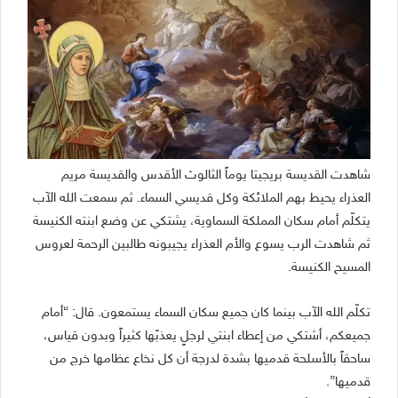
شاهدت القديسة بريجيتا يوماً الثالوث الأقدس والقديسة مريم
العذراء يحيط بهم الملائكة وكل قديسي السماء. ثم سمعت الله الآب
يتكلّم أمام سكان المملكة السماوية، يشتكي عن وضع ابنته الكنيسة
ثم شاهدت الرب يسوع والأم العذراء يجيبونه طالبين الرحمة لعروس
المسيح الكنيسة.
تكلّم الله الآب بينما كان جميع سكان السماء يستمعون. قال: “أمام
جميعكم، أشتكي من إعطاء ابنتي لرجلٍ يعذبّها كثيراً وبدون قياس،
ساحقاً بالأسلحة قدميها بشدة لدرجة أن كل نخاع عظامها خرج من
قدميها”.