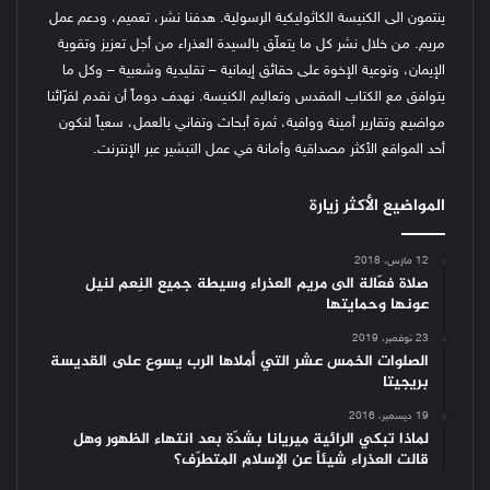
ينتمون الى الكنيسة الكاثوليكية الرسولية. هدفنا نشر، تعميم، ودعم عمل
مريم. من خلال نشر كل ما يتعلّق بالسيدة العذراء من أجل تعزيز وتقوية
الإيمان، وتوعية الإخوة على حقائق إيمانية – تقليدية وشعبية – وكل ما
يتوافق مع الكتاب المقدس وتعاليم الكنيسة.
نهدف دوماً أن نقدم لقرّائنا
مواضيع وتقارير أمينة ووافية، ثمرة أبحاث وتفاني بالعمل، سعياً لنكون
أحد المواقع الأكثر مصداقية وأمانة في عمل التبشير عبر الإنترنت.
المواضيع الأكثر زيارة
12 مارس، 2018
صلاة فعّالة الى مريم العذراء وسيطة جميع النِعم لنيل
عونها وحمايتها
23 نوفمبر، 2019
الصلوات الخمس عشر التي أملاها الرب يسوع على القديسة
بريجيتا
19 ديسمبر، 2016
لماذا تبكي الرائية ميريانا بشدّة بعد انتهاء الظهور وهل
قالت العذراء شيئاً عن الإسلام المتطرّف؟