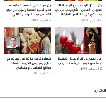
من رسائل الرب يسوع للراهبة آنا
من هو الراعي الصغير المضطَهد
للقربان الأقدس – شاركوني مرارتي
الذي أصبح أسقفاً وأمين سر البابا
ووحدتي في الكنائس الفارغة
القديس يوحنا بولس الثاني
25 أبريل، 2020
5 فبراير، 2018
زمن المجيء ، امرأة حامل تعطينا
شهادة كاهن مؤثّرة عن خبرته مع
درساُ في كيفية عيشه كما يجب
منازع بفيروس الكورونا أشعلت
مواقع التواصل الإجتماعي
3 ديسمبر، 2016
7 مايو، 2020
اترك رد