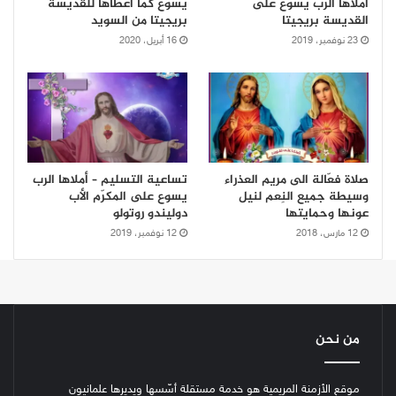
أملاها الرب يسوع على
يسوع كما أعطاها للقدّيسة
القديسة بريجيتا
بريجيتا من السويد
23 نوفمبر، 2019
16 أبريل، 2020
صلاة فعّالة الى مريم العذراء
تساعية التسليم – أملاها الرب
وسيطة جميع النِعم لنيل
يسوع على المكرّم الأب
عونها وحمايتها
دوليندو روتولو
12 مارس، 2018
12 نوفمبر، 2019
من نحن
موقع الأزمنة المريمية هو خدمة مستقلة أسّسها ويديرها علمانيون