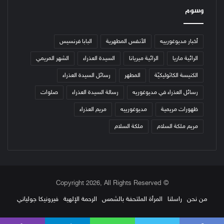
وسوم
أخبار مديوغورييه
الأنفس المطهرية
البابا فرنسيس
الرائية ماريا
الرائية ميريانا
السيدة العذراء
الشهر المريمي
الكنيسة الكاثوليكيّة
المطهر
رسائل السيدة العذراء
رسائل العذراء في مديوغوريه
رسالة السيدة العذراء
صلوات
ظهورات مريمية
مديوغورييه
مريم العذراء
مريم ملكة السلام
ملكة السلام
© Copyright 2026, All Rights Reserved
من نحن
راسلنا
المرأة الملتحفة بالشمس
الرحمة الإلهية
فيرونيكا جولياني