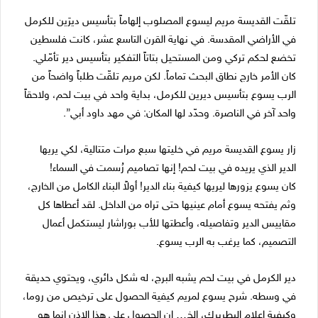
تلقّت القديسة مريم ليسوع المصلوب إلهاماً بتأسيس ديرَين للكرمل
في الأراضي المقدسة. في نهاية القرن التاسع عشر، كانت فلسطين
تخضع لحكم تركي ومن المستحيل بتاتاً التفكير بتأسيس دير تأمّلي.
كان الأمر خارج نطاق البحث تماماً. لكن مريم تلقّت طلباً واضحاً من
الرب يسوع بتأسيس ديرين للكرمل، بداية واحد في بيت لحم، ولاحقاً
واحد آخر في الناصرة. وحدّد لها المكان: في مهد داود أبي”.
زار يسوع القديسة مريم في خليتها سبع مرات متتالية، لكي يريها
الدير الذي يريده في بيت لحم! إنها تصاميم رُسمت في السماء!
كان يسوع يزورها ليريها كيفية بناء الدير! أولاً البناء الكامل من الخارج،
وثم يفتحه يسوع أمام عينيها حتى تراه من الداخل. لقد أعطاها كل
مقاييس الدير وتفاصيله، وأعطتها للأب بوراشار ليستكمل أعمال
التصميم، كما يرغب به الرب يسوع.
دير الكرمل في بيت لحم يشبه البرج، له شكل دائري، ويحتوي حديقة
في وسطه. شرح يسوع لمريم كيفية الحصول على ترخيص من روما،
وكيفية إعلام البطريرك، إلخ… إن الحصول على هذا الإذن إنما هو