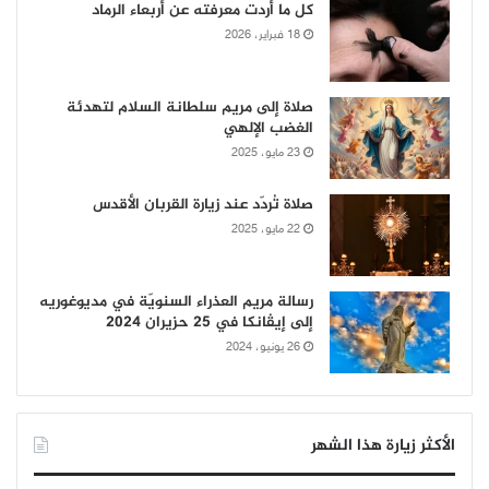
كل ما أردت معرفته عن أربعاء الرماد
18 فبراير، 2026
صلاة إلى مريم سلطانة السلام لتهدئة
الغضب الإلهي
23 مايو، 2025
صلاة تُردّد عند زيارة القربان الأقدس
22 مايو، 2025
رسالة مريم العذراء السنويّة في مديوغوريه
إلى إيڤانكا في 25 حزيران 2024
26 يونيو، 2024
الأكثر زيارة هذا الشهر