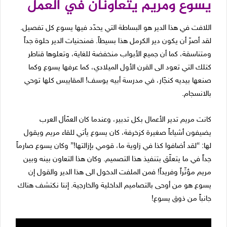
يسوع ومريم يتعاونان في العمل
اللافت في هذا الدير هو البساطة التي يحدّد فيها يسوع كل تفصيل.
لقد أصرّ أن يكون دير الكرمل هذا بسيطاً. فمنحنيات الدير حلوة جداً
ومتناسقة، كما أن جميع الأبواب منخفضة للغاية، وتعلوها قناطر
كتلك التي تعود الى القرن الأول الميلادي، كما عرفها يسوع وكما
صنعها بيديه كنجّار، في مدرسة أبيه يوسف! المقاييس كلها توحي
بالانسجام.
كانت مريم تدير الأعمال بكل تدبير، وعندما كان العمّأل العرب
يضيفون أشياءاً صغيرة كزخرفة، كان يسوع يأتي للقاء مريم ويقول
لها: “لقد أضافوا كذا في زاوية ما، قومي بإزالتها!” وكان يسوع صارماً
جداً في ما يتعلّق بتنفيذ هذا التصميم. وكان هذا التعاون بينه وبين
مريم مؤثّراً وفريداً! فمن الملفت الدخول الى هذا الدير والقول إن
يسوع هو من أوحى بالتصاميم الداخلية والخارجية. إننا نكتشف هناك
جانباً من ذوق يسوع!