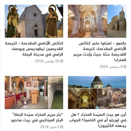
بالصور – تعرّفوا على كنائس
كنائس الأراضي المقدسة – كنيسة
الأراضي المقدّسة: كنيسة
القديسَين نيقوديمس ويوسف
القديسة حنّة حيث وُلِدت مريم
الرامي في مدينة الرملة
العذراء!
29 نوفمبر، 2019
8 سبتمبر، 2020
أين هو بيت السيّدة العذراء ؟ هل
“بئر مريم العذراء سيّدة الرعاة”
في لوريتو أم في الناصرة؟ الجواب
البئر العجائبي في بيت ساحور
يجهله الكثيرون!
5 مايو، 2018