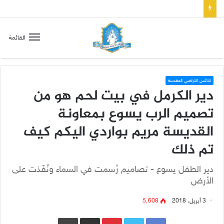
صلاة إلى مريم سلطانة السلام لتهدئة الغضب الإلهي
القائمة
كنائس الأراضي المقدسة
دير الكرمل في بيت لحم هو من
تصميم الرب يسوع بمعاونة
القديسة مريم بواردي اليكم كيف
تم ذلك
دير الطفل يسوع - تصاميم رُسمت في السماء ونُفّذت على
الأرض
3 أبريل، 2018
5٬608
Pinterest
مشاركة عبر البريد
طباعة