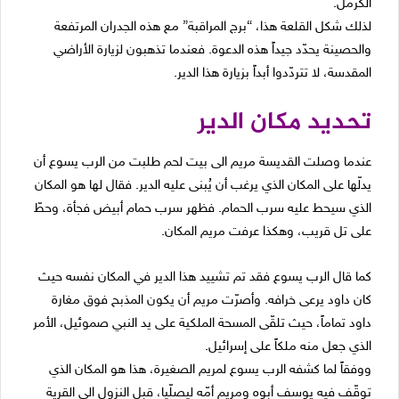
الكرمل.
لذلك شكل القلعة هذا، “برج المراقبة” مع هذه الجدران المرتفعة
والحصينة يحدّد جيداً هذه الدعوة. فعندما تذهبون لزيارة الأراضي
المقدسة، لا تتردّدوا أبداً بزيارة هذا الدير.
تحديد مكان الدير
عندما وصلت القديسة مريم الى بيت لحم طلبت من الرب يسوع أن
يدلّها على المكان الذي يرغب أن يُبنى عليه الدير. فقال لها هو المكان
الذي سيحط عليه سرب الحمام. فظهر سرب حمام أبيض فجأة، وحطّ
على تل قريب، وهكذا عرفت مريم المكان.
كما قال الرب يسوع فقد تم تشييد هذا الدير في المكان نفسه حيث
كان داود يرعى خرافه. وأصرّت مريم أن يكون المذبح فوق مغارة
داود تماماً، حيث تلقّى المسحة الملكية على يد النبي صموئيل، الأمر
الذي جعل منه ملكاً على إسرائيل.
ووفقاً لما كشفه الرب يسوع لمريم الصغيرة، هذا هو المكان الذي
توقّف فيه يوسف أبوه ومريم أمّه ليصلّيا، قبل النزول الى القرية