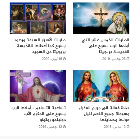
الصلوات الخمس عشر التي
صلوات الأسرار السبعة ووعود
أملاها الرب يسوع على
يسوع كما أعطاها للقدّيسة
القديسة بريجيتا
بريجيتا من السويد
23 نوفمبر، 2019
16 أبريل، 2020
صلاة فعّالة الى مريم العذراء
تساعية التسليم – أملاها الرب
وسيطة جميع النِعم لنيل
يسوع على المكرّم الأب
عونها وحمايتها
دوليندو روتولو
12 مارس، 2018
12 نوفمبر، 2019