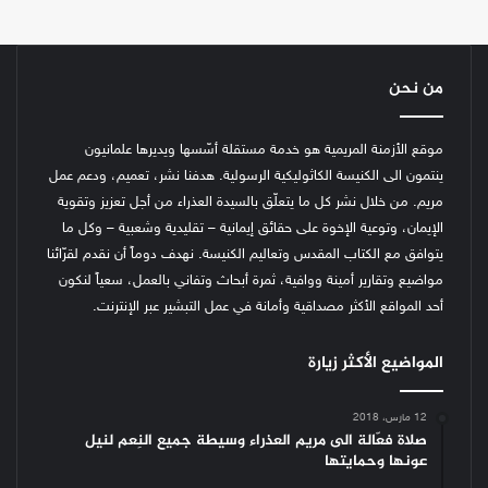
من نحن
موقع الأزمنة المريمية هو خدمة مستقلة أسّسها ويديرها علمانيون
ينتمون الى الكنيسة الكاثوليكية الرسولية. هدفنا نشر، تعميم، ودعم عمل
مريم. من خلال نشر كل ما يتعلّق بالسيدة العذراء من أجل تعزيز وتقوية
الإيمان، وتوعية الإخوة على حقائق إيمانية – تقليدية وشعبية – وكل ما
يتوافق مع الكتاب المقدس وتعاليم الكنيسة.
نهدف دوماً أن نقدم لقرّائنا
مواضيع وتقارير أمينة ووافية، ثمرة أبحاث وتفاني بالعمل، سعياً لنكون
أحد المواقع الأكثر مصداقية وأمانة في عمل التبشير عبر الإنترنت.
المواضيع الأكثر زيارة
12 مارس، 2018
صلاة فعّالة الى مريم العذراء وسيطة جميع النِعم لنيل
عونها وحمايتها