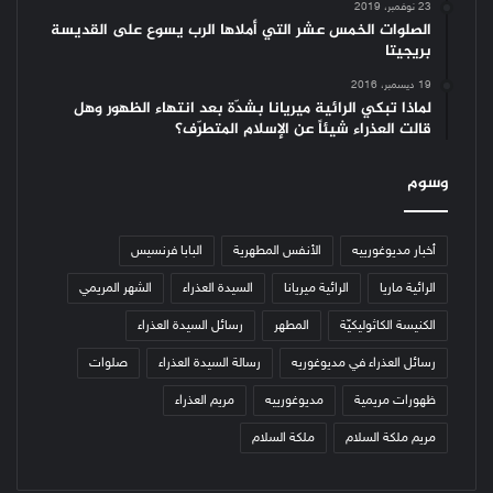
23 نوفمبر، 2019
الصلوات الخمس عشر التي أملاها الرب يسوع على القديسة
بريجيتا
19 ديسمبر، 2016
لماذا تبكي الرائية ميريانا بشدّة بعد انتهاء الظهور وهل
قالت العذراء شيئاً عن الإسلام المتطرّف؟
وسوم
أخبار مديوغورييه
الأنفس المطهرية
البابا فرنسيس
الرائية ماريا
الرائية ميريانا
السيدة العذراء
الشهر المريمي
الكنيسة الكاثوليكيّة
المطهر
رسائل السيدة العذراء
رسائل العذراء في مديوغوريه
رسالة السيدة العذراء
صلوات
ظهورات مريمية
مديوغورييه
مريم العذراء
مريم ملكة السلام
ملكة السلام