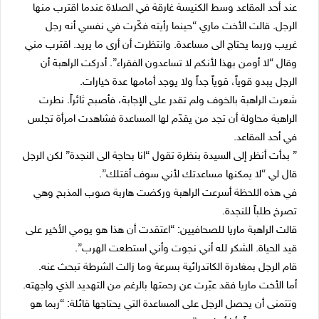
عند أحد المقاعد وسط الكنيسة غارقة في الصلاة عندما اقترب منها
الرجل. قالت الأخت ماري “حينما رأيته فكّرت في نفسي أنه رجل
غريب وربما يحتاج الى مساعدة. وانتظرت أن أرى ما يريد. اقترب مني
وقال “لا أومن بهذا لأنكم لا تساعدون الفقراء”. أدركت الراهبة أن
الرجل يبدو قوياً، قوياً جداً ولا يوجد أمامها عدة خيارات.
شعرت الراهبة بالخوف ولم تقدر على الإجابة، فأصبح ثائراً. نطرت
الراهبة محاولة أن تجد من يقدّم لها المساعدة فشاهدت امرأة تجلس
في أحد المقاعد.
” بدأت أنظر إلى السيدة بنظرة تقول “انا بحاجة الى النجدة” لكن الرجل
قال لي “لا يمكنها مساعدتك لأني سوف أقتلك”.
في هذه اللحظة أسرعت الراهبة وركضت هاربة صوب المذبح وهي
تصرخ طلباً للنجدة.
قالت الراهبة ماريا للصحافيين: “اعتقدت أن هذا هو يومي الأخير على
قيد الحياة. الشكر لله أني نجوت وأني استطعت الهرب”.
قام الرجل بمغادرة الكاتدرائية بسرعة وما زالت الشرطة تبحث عنه.
أما الأخت ماريا فقد عبّرت عن رحمتها بالرغم من التهديد الذي واجهته.
وتتمنى أن يحصل الرجل على المساعدة التي يحتاجها قائلة: “ربما هو