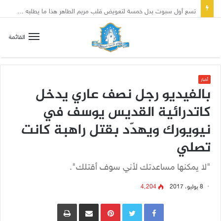
تسع أول سبوت بدل خمسة لتعويض قلب مريم الطاهر هذا ما يطلبه يسوع!
القائمة
أخبار
بالفيديو رجل نصف عاري يدخل
كاتدرائية القديس يوسف في
نيويورك ويهدّد بقتل راهبة كانت
تصلي
"لا يمكنها مساعدتك لأني سوف أقتلك".
8 يوليو، 2017
4٬204
Pinterest
مشاركة عبر البريد
طباعة