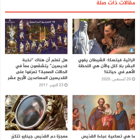
مقالات ذات صلة
الرائية فيتسكا: الشيطان يغوي
هل تعلم أن هناك “نخبة
البشر بلا كلل والآن هي اللحظة
قديسين” يتشفّعون معاً في
الأهم في حياتنا!
الحالات الصعبة؟ تعرّفوا على
القديسين المساعدين الأربع عشر
20 أغسطس، 2020
23 أكتوبر، 2017
ما هي تساعية عباءة القدّيس
معجزة دم القدّيس جينارو تتكرّر