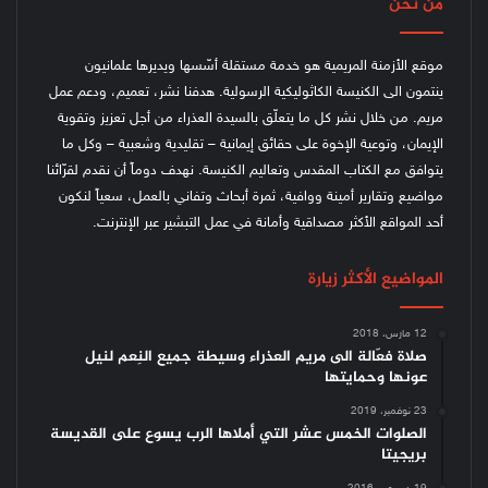
من نحن
موقع الأزمنة المريمية هو خدمة مستقلة أسّسها ويديرها علمانيون
ينتمون الى الكنيسة الكاثوليكية الرسولية. هدفنا نشر، تعميم، ودعم عمل
مريم. من خلال نشر كل ما يتعلّق بالسيدة العذراء من أجل تعزيز وتقوية
الإيمان، وتوعية الإخوة على حقائق إيمانية – تقليدية وشعبية – وكل ما
يتوافق مع الكتاب المقدس وتعاليم الكنيسة.
نهدف دوماً أن نقدم لقرّائنا
مواضيع وتقارير أمينة ووافية، ثمرة أبحاث وتفاني بالعمل، سعياً لنكون
أحد المواقع الأكثر مصداقية وأمانة في عمل التبشير عبر الإنترنت.
المواضيع الأكثر زيارة
12 مارس، 2018
صلاة فعّالة الى مريم العذراء وسيطة جميع النِعم لنيل
عونها وحمايتها
23 نوفمبر، 2019
الصلوات الخمس عشر التي أملاها الرب يسوع على القديسة
بريجيتا