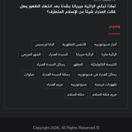
19 ديسمبر، 2016
لماذا تبكي الرائية ميريانا بشدّة بعد انتهاء الظهور وهل
قالت العذراء شيئاً عن الإسلام المتطرّف؟
وسوم
أخبار مديوغورييه
الأنفس المطهرية
البابا فرنسيس
الرائية ماريا
الرائية ميريانا
السيدة العذراء
الشهر المريمي
الكنيسة الكاثوليكيّة
المطهر
رسائل السيدة العذراء
رسائل العذراء في مديوغوريه
رسالة السيدة العذراء
صلوات
ظهورات مريمية
مديوغورييه
مريم العذراء
مريم ملكة السلام
ملكة السلام
© Copyright 2026, All Rights Reserved