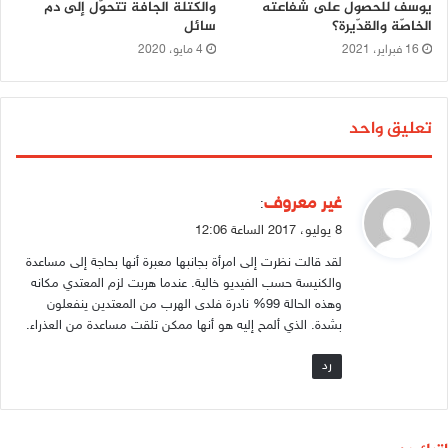
يوسف للحصول على شفاعته
والكتلة الجافة تتحوّل إلى دم
الخاصّة والقدّيرة؟
سائل
16 فبراير، 2021
4 مايو، 2020
تعليق واحد
ي
غير معروف
:
ق
8 يوليو، 2017 الساعة 12:06
و
لقد قالت نظرت إلى امرأة بجانبها معبرة أنها بحاجة إلى مساعدة
ل
والكنيسة حسب الفيديو خالية. عندما هربت لزم المعتدي مكانه
وهذه الحالة 99% نادرة فلدى الهرب من المعتدين ينفعلون
بشدة. الذي ألمح إليه هو أنها ممكن تلقت مساعدة من العذراء.
رد