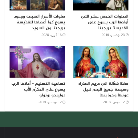
الصلوات الخمس عشر التي
صلوات الأسرار السبعة ووعود
أملاها الرب يسوع على
يسوع كما أعطاها للقدّيسة
القديسة بريجيتا
بريجيتا من السويد
23 نوفمبر، 2019
16 أبريل، 2020
صلاة فعّالة الى مريم العذراء
تساعية التسليم – أملاها الرب
وسيطة جميع النِعم لنيل
يسوع على المكرّم الأب
عونها وحمايتها
دوليندو روتولو
12 مارس، 2018
12 نوفمبر، 2019