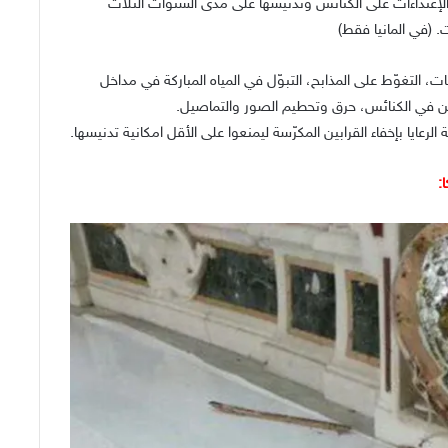
‘lands’,بالتحقيق في انتشار الإعتداءات على الكنائس وتدنيسها على مدى السنوات الثلاث
ت، التغوّط على المذابح، التبوّل في المياه المباركة في مداخل
دين في الكنائس، حرق وتحطيم الصور والتماصيل.
لرعايا بإخفاء القرابين المكرّسة ليمنعوا على الأقل امكانية تدنيسها.
: