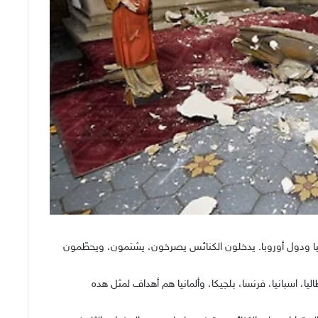
اليا ودول أوروبا. يدخلون الكنائس يصرخون، يشتمون، ويحطّمون
ا، اسبانيا، فرنسا، بلجيكا، وألمانيا هم أهداف لمثل هده