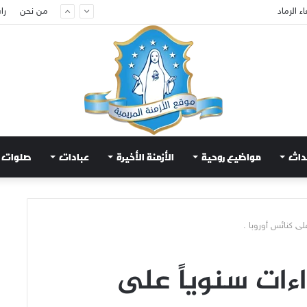
ام لتهدئة الغضب الإلهي
من نحن
را
داث
مواضيع روحية
الأزمنة الأخيرة
عبادات
صلوات
لى كنائس أوروبا .
داءات سنوياً على