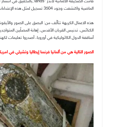
قامت الصحيفة الألمانية لاندز 
الماضية واكتشفت وجود 3504 تسجيل لمثل هذه الإعتداءات. (في المانيا فقط)
هذه الاعمال الكريهة تتألّف من: البصق على الصور والأيقونا
الكنائس، تدنيس القربان الأقدس، إهانة المصلّين المتواج
أساقفة الدول الكاثوليكية في أوروبا، أصدروا تعليمات لكهنة ا
الصور التالية هي من ألمانيا فرنسا إيطاليا وتشيلي في امريكا