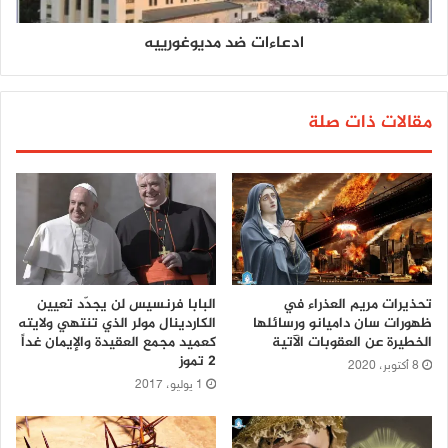
ادعاءات ضد مديوغورييه
مقالات ذات صلة
تحذيرات مريم العذراء في
البابا فرنسيس لن يجدّد تعيين
ظهورات سان داميانو ورسائلها
الكاردينال مولر الذي تنتهي ولايته
الخطيرة عن العقوبات الآتية
كعميد مجمع العقيدة والإيمان غداً
2 تموز
8 أكتوبر، 2020
1 يوليو، 2017