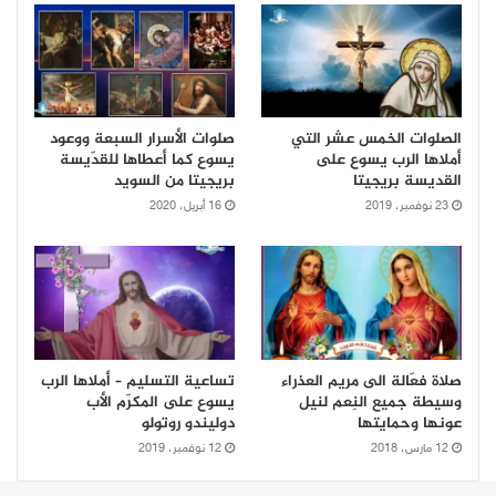
الصلوات الخمس عشر التي
صلوات الأسرار السبعة ووعود
أملاها الرب يسوع على
يسوع كما أعطاها للقدّيسة
القديسة بريجيتا
بريجيتا من السويد
23 نوفمبر، 2019
16 أبريل، 2020
صلاة فعّالة الى مريم العذراء
تساعية التسليم – أملاها الرب
وسيطة جميع النِعم لنيل
يسوع على المكرّم الأب
عونها وحمايتها
دوليندو روتولو
12 مارس، 2018
12 نوفمبر، 2019