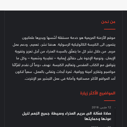
من نحن
موقع الأزمنة المريمية هو خدمة مستقلة أسّسها ويديرها علمانيون
ينتمون الى الكنيسة الكاثوليكية الرسولية. هدفنا نشر، تعميم، ودعم عمل
مريم. من خلال نشر كل ما يتعلّق بالسيدة العذراء من أجل تعزيز وتقوية
الإيمان، وتوعية الإخوة على حقائق إيمانية – تقليدية وشعبية – وكل ما
يتوافق مع الكتاب المقدس وتعاليم الكنيسة.
نهدف دوماً أن نقدم لقرّائنا
مواضيع وتقارير أمينة ووافية، ثمرة أبحاث وتفاني بالعمل، سعياً لنكون
أحد المواقع الأكثر مصداقية وأمانة في عمل التبشير عبر الإنترنت.
المواضيع الأكثر زيارة
12 مارس، 2018
صلاة فعّالة الى مريم العذراء وسيطة جميع النِعم لنيل
عونها وحمايتها