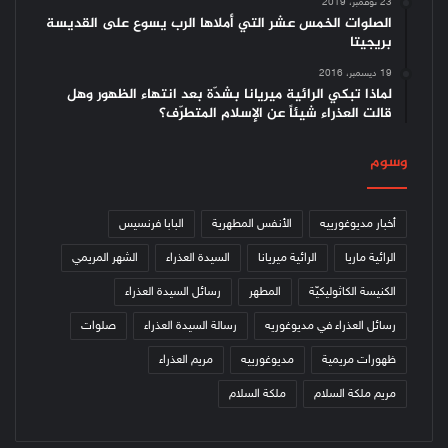
23 نوفمبر، 2019
الصلوات الخمس عشر التي أملاها الرب يسوع على القديسة
بريجيتا
19 ديسمبر، 2016
لماذا تبكي الرائية ميريانا بشدّة بعد انتهاء الظهور وهل
قالت العذراء شيئاً عن الإسلام المتطرّف؟
وسوم
أخبار مديوغورييه
الأنفس المطهرية
البابا فرنسيس
الرائية ماريا
الرائية ميريانا
السيدة العذراء
الشهر المريمي
الكنيسة الكاثوليكيّة
المطهر
رسائل السيدة العذراء
رسائل العذراء في مديوغوريه
رسالة السيدة العذراء
صلوات
ظهورات مريمية
مديوغورييه
مريم العذراء
مريم ملكة السلام
ملكة السلام