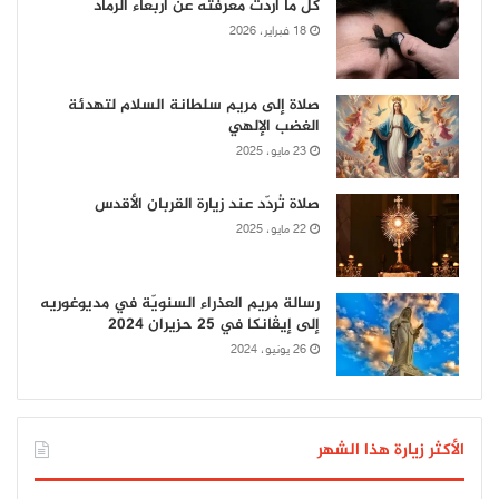
كل ما أردت معرفته عن أربعاء الرماد
18 فبراير، 2026
صلاة إلى مريم سلطانة السلام لتهدئة
الغضب الإلهي
23 مايو، 2025
صلاة تُردّد عند زيارة القربان الأقدس
22 مايو، 2025
رسالة مريم العذراء السنويّة في مديوغوريه
إلى إيڤانكا في 25 حزيران 2024
26 يونيو، 2024
الأكثر زيارة هذا الشهر