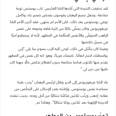
لقد تحققت النتيجة التي أرادها البابا القدّيس: تاب يوستس توبة
صادقة، وجعل جميع الرهبان يقومون بفحص ضمير جاد وكامل.
توفي يوستوس بعد ذلك، لكن الأمر لم ينتهي. فقد أحزن الأمر البابا
غريغوريوس وكان يصلّي باكيًا من كثرة قلقه وخوفه على نفس
الراهب المتوفّى والأنفس المتألمة في المطهر، لأنه لا يستطيع امرًا
في سبيل خلاصها.
وفيما كان يتأمّل في ذلك، اوحى اليه الرب يسوع بما يلي “إني
بواسطتك امنح انعامًا، باسمك فريدًا، وهو: انه كل نفس في المطهر
يقدم عنها ثلاثون قداسا متتابعة بدون انقطاع تخلص حالًا مهما كان
عليها من دين لي “.
عاد البابا غريغوريوس إلى الدير وقال لرئيس الرهبان “يجب علينا
مساعدة نفس يوستوس، وإعانته بقدر الإمكان على التخلّص من
عقابه. إذهب ورتّب ثلاثين قدّاسًا متتاليًا من أجل روحه، بحيث تنقذه
الذبيحة الإلهية بعد ثلاثين يومًا متتاليًا”. وهكذا تم .