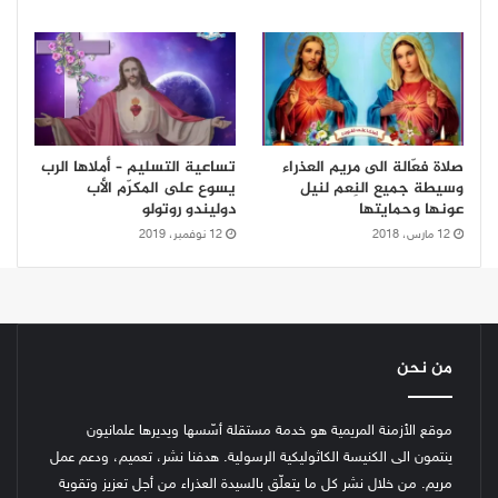
صلاة فعّالة الى مريم العذراء
تساعية التسليم – أملاها الرب
وسيطة جميع النِعم لنيل
يسوع على المكرّم الأب
عونها وحمايتها
دوليندو روتولو
12 مارس، 2018
12 نوفمبر، 2019
من نحن
موقع الأزمنة المريمية هو خدمة مستقلة أسّسها ويديرها علمانيون
ينتمون الى الكنيسة الكاثوليكية الرسولية. هدفنا نشر، تعميم، ودعم عمل
مريم. من خلال نشر كل ما يتعلّق بالسيدة العذراء من أجل تعزيز وتقوية