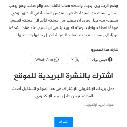
وضع الرب بين ايدينا، واسطة فعالة فائقة الحد والوصف. وهو يرغب
إلينا ان نستخدمها لسرعة خلاص النفوس المتألمة في المطهر. وهي
محبوبة منه جدًا، ويريد ان ينقلها من مملكة الألم الى مملكة النعيم.
فوفقًا لعطفه واجابة لرغبته الابوية ينبغي ان نسرع، عند فقدنا شخصًا
عزيزًا، الى مساعدته بهذه العبادة التقوية الجزيل نفعها وفاعليتها.
شارك هذا الموضوع:
فيس بوك
X
WhatsApp
اشترك بالنشرة البريدية للموقع
أدخل بريدك الإلكتروني للإشتراك في هذا الموقع لتستقبل أحدث
المواضيع من خلال البريد الإلكتروني.
عنوان
البريد
الإلكتروني
اشتراك