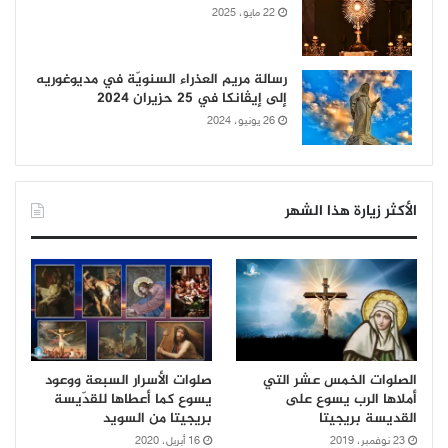
22 مايو، 2025
رسالة مريم العذراء السنويّة في مديوغوريه
إلى إيڤانكا في 25 حزيران 2024
26 يونيو، 2024
الأكثر زيارة هذا الشهر
الصلوات الخمس عشر التي
صلوات الأسرار السبعة ووعود
أملاها الرب يسوع على
يسوع كما أعطاها للقدّيسة
القديسة بريجيتا
بريجيتا من السويد
23 نوفمبر، 2019
16 أبريل، 2020