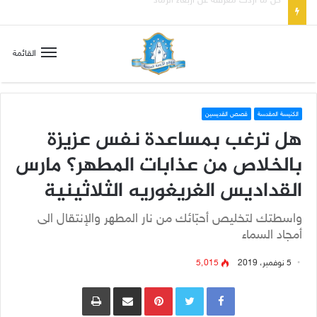
صلاة إلى مريم سلطانة السلام لتهدئة الغضب الإلهي
القائمة
الكنيسة المقدسة
قصص القديسين
هل ترغب بمساعدة نفس عزيزة
بالخلاص من عذابات المطهر؟ مارس
القداديس الغريغوريه الثلاثينية
واسطتك لتخليص أحبّائك من نار المطهر والإنتقال الى
أمجاد السماء
5 نوفمبر، 2019
5٬015
Pinterest
مشاركة عبر البريد
طباعة