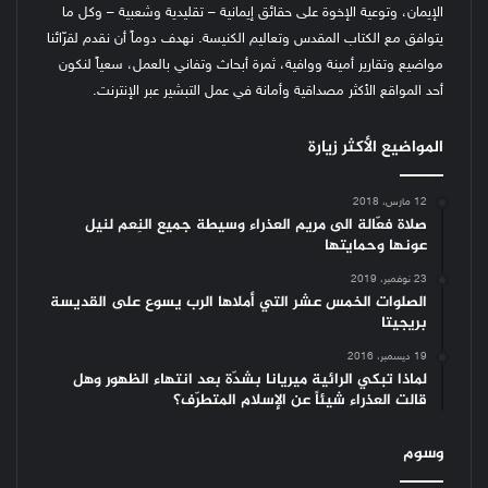
الإيمان، وتوعية الإخوة على حقائق إيمانية – تقليدية وشعبية – وكل ما
يتوافق مع الكتاب المقدس وتعاليم الكنيسة.
نهدف دوماً أن نقدم لقرّائنا
مواضيع وتقارير أمينة ووافية، ثمرة أبحاث وتفاني بالعمل، سعياً لنكون
أحد المواقع الأكثر مصداقية وأمانة في عمل التبشير عبر الإنترنت.
المواضيع الأكثر زيارة
12 مارس، 2018
صلاة فعّالة الى مريم العذراء وسيطة جميع النِعم لنيل
عونها وحمايتها
23 نوفمبر، 2019
الصلوات الخمس عشر التي أملاها الرب يسوع على القديسة
بريجيتا
19 ديسمبر، 2016
لماذا تبكي الرائية ميريانا بشدّة بعد انتهاء الظهور وهل
قالت العذراء شيئاً عن الإسلام المتطرّف؟
وسوم