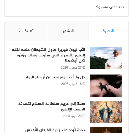
تابعنا على فيسبوك
الأخيرة
الأشهر
تعليقات
الأب ليون فيريرا حاول الشيطان منعه لكنه
إلتقى بالعذراء التي سلّمته رسالة مؤثّرة
لكل أولادها!
27 مارس، 2026
كل ما أردت معرفته عن أربعاء الرماد
18 فبراير، 2026
صلاة إلى مريم سلطانة السلام لتهدئة
الغضب الإلهي
23 مايو، 2025
صلاة تُردّد عند زيارة القربان الأقدس