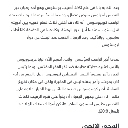
بعد انتخابه بابا في عام 590، أصيب يوستوس وهو أحد رهبان دير
القديس أندراوس بمرض عضال، وعندما اشتدّ مرضه اعترف لصديقه
الراهب كوبيوسوس، أنه كان قد أخفى ثلاث قطع ذهبية بين أدويته
قبل سنوات، عندما أبرز نذور الرهبنة. وكلاهما في الحقيقة كانا أطباء
سابقين. وبالتأكيد، وجد الرهبان الذهب عند البحث عن دواء
ليوستوس.
عندما أُخبِر الراهب المؤسس، والذي أصبح الآن البابا غريغوريوس
بالأمر، اعتبره خطيئة عظيمة ضد نذر الفقر المقدّس، ودعا رئيس
الدير، وأمر بعقوبة الحبس الانفرادي ليوستوس، على الرغم من أنه
كان يموت، وأمر بدفنه ليس في المقبرة ولكن في مكان تفريغ
القمامة. أخبر كوبيوسوس صديقه البائس بهذا القرار. علاوة على
ذلك ، كان على جمهور الرهبان أن يقرأ على قبره الرهيب كلمات
القديس بطرس لسيمون الساحر: «لتكن أموالك معك للهلاك».
(أعمال 20:8).
الوحي الإلهي