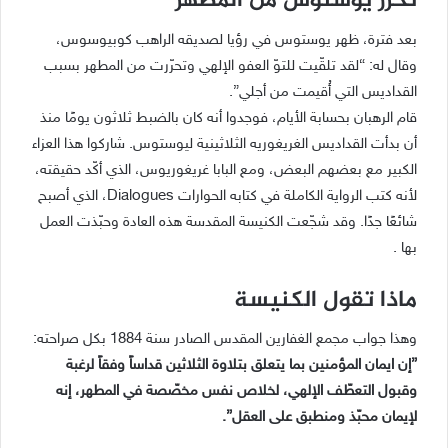
تحرّر يوستوس من المطهر
بعد فترة، ظهر يوستوس في رؤيا لصديقه الراهب كوبيوسوس،
وقال له: “لقد تلقّيت للتوّ العفو الإلهي وتحرّرت من المطهر بسبب
القداديس التي أُقيمت من أجلي”.
قام الرهبان بحسابة الأيام، فوجدوا أنه كان بالضبط ثلاثون يومًا منذ
أن بدأت القداديس الغريغوريه الثلاثينية ليوستوس. شاركوا هذا العزاء
الكبير مع بعضهم البعض، ومع البابا غريغوريوس، الذي أكّد حقيقته،
لأنه كتب الرواية الكاملة في كتابه الحوارات Dialogues، الذي أصبح
شائعًا جدًا. وقد شجّعت الكنيسة المقدسة هذه العادة وحبّذت العمل
بها .
ماذا تقول الكنيسة
وهذا جواب مجمع الغفارين المقدس الصادر سنة 1884 بكل صراحته:
”إن ايمان المؤمنين بما يتعلق بتلاوة الثلاثين قداساً وفقاً لرغبة
وقبول التعطّف الإلهي، لخلاص نفس مخصّصة في المطهر، إنه
لإيمان محبّذ ومنطبق على العقل”.