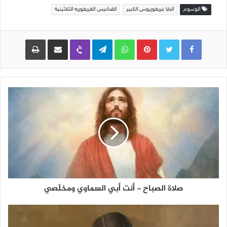
الوسوم
البابا غريغوريوس الكبير
القداديس الغريغوريه الثلاثينية
Pinterest
WhatsApp
Telegram
Viber
مشاركة عبر البريد
طباعة
صلاة الصباح - أنت أبي السماوي ومخلّصي