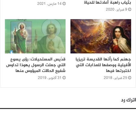
بثياب راهبة أعادتها للحياة
14 مارس، 2021
9 فبراير، 2020
جهنم كما رأتها القديسة تريزيا
قدّيس المستحيلات: رؤى يسوع
الأفيلية ووصفها للعذابات التي
التي جعلت الرسول يهوذا تداوس
اختبرتها فيها
شفيع الحالات الميؤوس منها
25 فبراير، 2018
31 أكتوبر، 2019
اترك رد