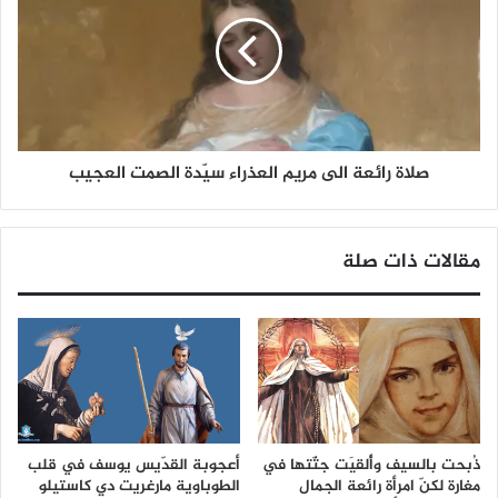
صلاة رائعة الى مريم العذراء سيّدة الصمت العجيب
مقالات ذات صلة
ذُبحت بالسيف وأُلقيَت جثّتها في
أعجوبة القدّيس يوسف في قلب
مغارة لكنّ امرأة رائعة الجمال
الطوباوية مارغريت دي كاستيلو