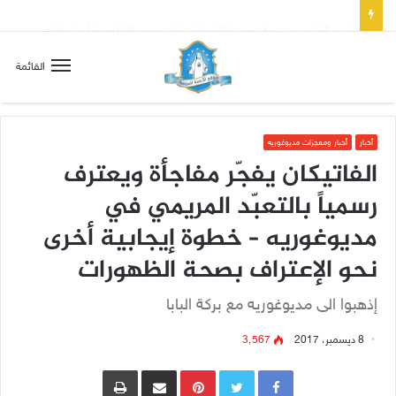
تسع أول سبوت بدل خمسة لتعويض قلب مريم الطاهر هذا ما يطلبه يسوع!
القائمة
أخبار
أخبار ومعجزات مديوغوريه
الفاتيكان يفجّر مفاجأة ويعترف
رسمياً بالتعبّد المريمي في
مديوغوريه – خطوة إيجابية أخرى
نحو الإعتراف بصحة الظهورات
إذهبوا الى مديوغوريه مع بركة البابا
8 ديسمبر، 2017
3٬567
Pinterest
مشاركة عبر البريد
طباعة