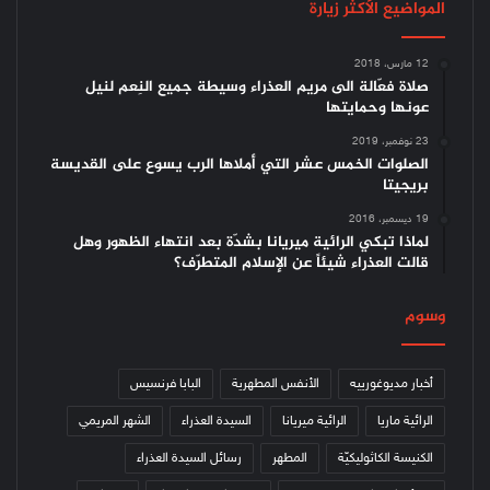
المواضيع الأكثر زيارة
12 مارس، 2018
صلاة فعّالة الى مريم العذراء وسيطة جميع النِعم لنيل
عونها وحمايتها
23 نوفمبر، 2019
الصلوات الخمس عشر التي أملاها الرب يسوع على القديسة
بريجيتا
19 ديسمبر، 2016
لماذا تبكي الرائية ميريانا بشدّة بعد انتهاء الظهور وهل
قالت العذراء شيئاً عن الإسلام المتطرّف؟
وسوم
أخبار مديوغورييه
الأنفس المطهرية
البابا فرنسيس
الرائية ماريا
الرائية ميريانا
السيدة العذراء
الشهر المريمي
الكنيسة الكاثوليكيّة
المطهر
رسائل السيدة العذراء