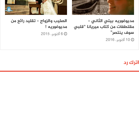
مديوغوريه بيتي الثاني –
الصليب والزواج – تقليد رائع من
مقتطفات من كتاب ميريانا “قلبي
مديوغوريه !
سوف ينتصر”
6 أكتوبر، 2015
10 أكتوبر، 2016
اترك رد