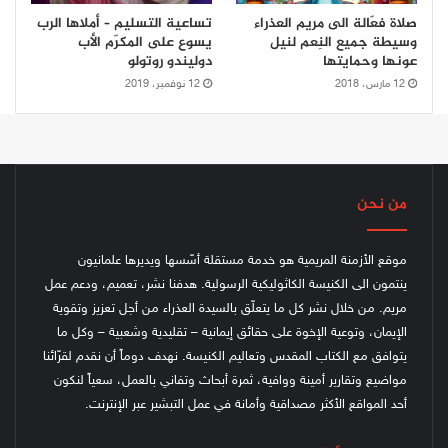
صلاة فعّالة الى مريم العذراء
تساعية التسليم – أملاها الرب
وسيطة جميع النِعم لنيل
يسوع على المكرّم الأب
عونها وحمايتها
دوليندو روتولو
12 مارس، 2018
12 نوفمبر، 2019
من نحن
موقع الأزمنة المريمية هو خدمة مستقلة أسّسها ويديرها علمانيون
ينتمون الى الكنيسة الكاثوليكية الرسولية. هدفنا نشر، تعميم، ودعم عمل
مريم. من خلال نشر كل ما يتعلّق بالسيدة العذراء من أجل تعزيز وتقوية
الإيمان، وتوعية الإخوة على حقائق إيمانية – تقليدية وشعبية – وكل ما
يتوافق مع الكتاب المقدس وتعاليم الكنيسة.
نهدف دوماً أن نقدم لقرّائنا
مواضيع وتقارير أمينة ووافية، ثمرة أبحاث وتفاني بالعمل، سعياً لنكون
أحد المواقع الأكثر مصداقية وأمانة في عمل التبشير عبر الإنترنت.