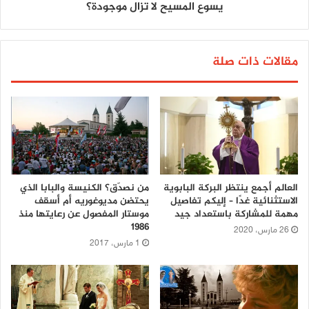
يسوع المسيح لا تزال موجودة؟
مقالات ذات صلة
العالم أجمع ينتظر البركة البابوية
من نصدّق؟ الكنيسة والبابا الذي
الاستثنائية غدًا – إليكم تفاصيل
يحتضن مديوغوريه أم أسقف
مهمة للمشاركة باستعداد جيد
موستار المفصول عن رعايتها منذ
1986
26 مارس، 2020
1 مارس، 2017