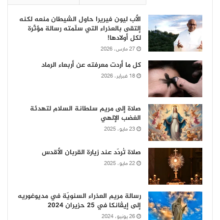
الأب ليون فيريرا حاول الشيطان منعه لكنه
إلتقى بالعذراء التي سلّمته رسالة مؤثّرة
لكل أولادها!
27 مارس، 2026
كل ما أردت معرفته عن أربعاء الرماد
18 فبراير، 2026
صلاة إلى مريم سلطانة السلام لتهدئة
الغضب الإلهي
23 مايو، 2025
صلاة تُردّد عند زيارة القربان الأقدس
22 مايو، 2025
رسالة مريم العذراء السنويّة في مديوغوريه
إلى إيڤانكا في 25 حزيران 2024
26 يونيو، 2024