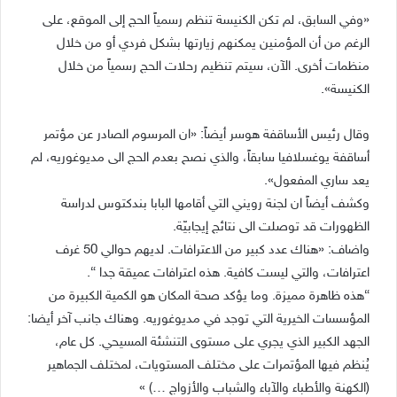
«وفي السابق، لم تكن الكنيسة تنظم رسمياً الحج إلى الموقع، على
الرغم من أن المؤمنين يمكنهم زيارتها بشكل فردي أو من خلال
منظمات أخرى. الآن، سيتم تنظيم رحلات الحج رسمياً من خلال
الكنيسة».
وقال رئيس الأساقفة هوسر أيضاً: «ان المرسوم الصادر عن مؤتمر
أساقفة يوغسلافيا سابقاً، والذي نصح بعدم الحج الى مديوغوريه، لم
يعد ساري المفعول».
وكشف أيضاً ان لجنة رويني التي أقامها البابا بندكتوس لدراسة
الظهورات قد توصلت الى نتائج إيجابيّة.
واضاف: «هناك عدد كبير من الاعترافات. لديهم حوالي 50 غرف
اعترافات، والتي ليست كافية. هذه اعترافات عميقة جدا “.
“هذه ظاهرة مميزة. وما يؤكد صحة المكان هو الكمية الكبيرة من
المؤسسات الخيرية التي توجد في مديوغوريه. وهناك جانب آخر أيضا:
الجهد الكبير الذي يجري على مستوى التنشئة المسيحي. كل عام،
يُنظم فيها المؤتمرات على مختلف المستويات، لمختلف الجماهير
(الكهنة والأطباء والآباء والشباب والأزواج …) »