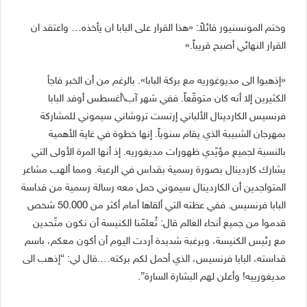
وختم المونسنيور قائلاً: «هذا القرار على البابا ان يأخذه… واعتقد ان
القرار النهائي أصبح قريباً.»
«إذهبوا الى مديوغوريه مع بركة البابا». بالرغم من أن الخبر فاجأ
الكثيرين إلا أنه كان متوقّعاً. ففي شهر آب\أغسطس أوفد البابا
فرنسيس الكاردينال الألباني إرنست تروشاني سيموني للمشاركة
بمهرجان الشبيبة الذي يقام سنوياً. إنها خطوة في غاية الأهمية
بالنسبة لجميع مؤيّدي ظهورات مديغوريه. إذ أنها المرة الأولى التي
يشارك كاردينال بصورة رسمية بقداس في الرعية. ومما ألهب مشاعر
المتواجدين أن الكاردينال سيموني حمل معه رسالة رسمية من قداسة
البابا فرنسيس. ففي عظته التي ألقاها أمام أكثر من 50.000 شخص
قدموا من جميع أنحاء العالم قال: تُعلمّنا الكنيسة أن نكون متّحدين
مع رئيس الكنيسة، وبرغبة شديدة أردت اليوم أن أكون معكم، باسم
قداسته، البابا فرنسيس، الذي أحمل لكم بركته….قال لي: “إذهب الى
مديغورييه! وأعلن لهم البشارة السارة”.