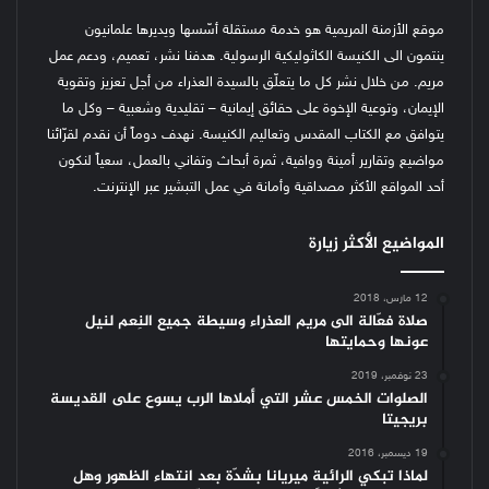
موقع الأزمنة المريمية هو خدمة مستقلة أسّسها ويديرها علمانيون
ينتمون الى الكنيسة الكاثوليكية الرسولية. هدفنا نشر، تعميم، ودعم عمل
مريم. من خلال نشر كل ما يتعلّق بالسيدة العذراء من أجل تعزيز وتقوية
الإيمان، وتوعية الإخوة على حقائق إيمانية – تقليدية وشعبية – وكل ما
يتوافق مع الكتاب المقدس وتعاليم الكنيسة.
نهدف دوماً أن نقدم لقرّائنا
مواضيع وتقارير أمينة ووافية، ثمرة أبحاث وتفاني بالعمل، سعياً لنكون
أحد المواقع الأكثر مصداقية وأمانة في عمل التبشير عبر الإنترنت.
المواضيع الأكثر زيارة
12 مارس، 2018
صلاة فعّالة الى مريم العذراء وسيطة جميع النِعم لنيل
عونها وحمايتها
23 نوفمبر، 2019
الصلوات الخمس عشر التي أملاها الرب يسوع على القديسة
بريجيتا
19 ديسمبر، 2016
لماذا تبكي الرائية ميريانا بشدّة بعد انتهاء الظهور وهل