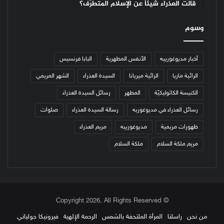
قالت العذراء شيئاً عن الإسلام المتطرّف؟
وسوم
أخبار مديوغورييه
الأنفس المطهرية
البابا فرنسيس
الرائية ماريا
الرائية ميريانا
السيدة العذراء
الشهر المريمي
الكنيسة الكاثوليكيّة
المطهر
رسائل السيدة العذراء
رسائل العذراء في مديوغوريه
رسالة السيدة العذراء
صلوات
ظهورات مريمية
مديوغورييه
مريم العذراء
مريم ملكة السلام
ملكة السلام
© Copyright 2026, All Rights Reserved
من نحن
راسلنا
المرأة الملتحفة بالشمس
الرحمة الإلهية
فيرونيكا جولياني