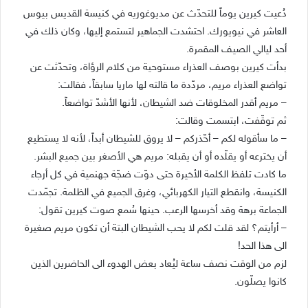
دُعيت كيرين يوماً للتحدّث عن مديوغوريه في كنيسة القديس بيوس
العاشر في نيويورك. احتشدت الجماهير لتستمع إليها، وكان ذلك في
أحد ليالي الصيف المقمرة.
بدأت كيرين بوصف العذراء مستوحية من كلام الرؤاة، وتحدّثت عن
تواضع العذراء مريم، مردّدة ما قالته لها ماريا سابقاً، فقالت:
– مريم أقدر المخلوقات ضد الشيطان، لأنها الأشدّ تواضعاً.
ثم توقّفت، ابتسمت وقالت:
– ما سأقوله لكم – أحّذركم – لا يروق للشيطان أبداً، لأنه لا يستطيع
أن يخترعه أو يقلّده أو أن يقبله: مريم هي الأصغر بين جميع البشر.
ما كادت تلفظ الكلمة الأخيرة حتى دوّت ضجّة جهنمية في كل أرجاء
الكنيسة، وانقطع التيار الكهربائي، وغرق الجميع في الظلمة. تجمّدت
الجماعة برهة وقد أخرسها الرعب. حينها سُمع صوت كيرين تقول:
– أرأيتم؟ لقد قلت لكم لا يحب الشيطان البتة أن تكون مريم صغيرة
الى هذا الحد!
لزم من الوقت نصف ساعة ليُعاد بعض الهدوء الى الحاضرين الذين
كانوا يصلّون.