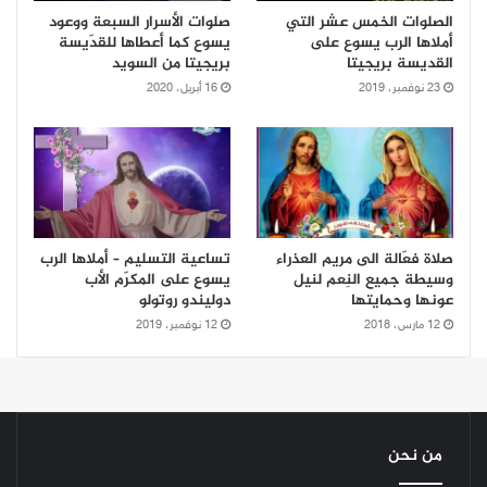
الصلوات الخمس عشر التي
صلوات الأسرار السبعة ووعود
أملاها الرب يسوع على
يسوع كما أعطاها للقدّيسة
القديسة بريجيتا
بريجيتا من السويد
23 نوفمبر، 2019
16 أبريل، 2020
صلاة فعّالة الى مريم العذراء
تساعية التسليم – أملاها الرب
وسيطة جميع النِعم لنيل
يسوع على المكرّم الأب
عونها وحمايتها
دوليندو روتولو
12 مارس، 2018
12 نوفمبر، 2019
من نحن