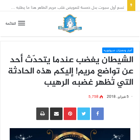
تسع أول سبوت بدل خمسة لتعويض قلب مريم الطاهر هذا ما يطلبه يسوع!
القائمة
أخبار ومعجزات مديوغوريه
الشيطان يغضب عندما يتحدّث أحد
عن تواضع مريم! إليكم هذه الحادثة
التي تُظهر غضبه الرهيب
5 فبراير، 2018
5٬758
Pinterest
مشاركة عبر البريد
طباعة