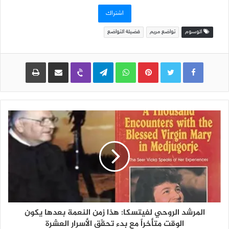
الإلكتروني
اشتراك
الوسوم
تواضع مريم
فضيلة التواضع
Pinterest
WhatsApp
Telegram
Viber
مشاركة عبر البريد
طباعة
المرشد الروحي لفيتسكا: هذا زمن النعمة بعدها يكون
الوقت متأخراً مع بدء تحقّق الأسرار العشرة