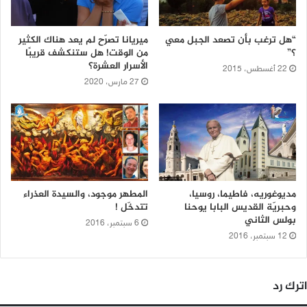
“هل ترغب بأن تصعد الجبل معي
ميريانا تصرّح لم يعد هناك الكثير
؟”
من الوقت! هل ستنكشف قريبًا
الأسرار العشرة؟
22 أغسطس، 2015
27 مارس، 2020
مديوغوريه، فاطيما، روسيا،
المطهر موجود، والسيدة العذراء
وحبريّة القديس البابا يوحنا
تتدخّل !
بولس الثاني
6 سبتمبر، 2016
12 سبتمبر، 2016
اترك رد