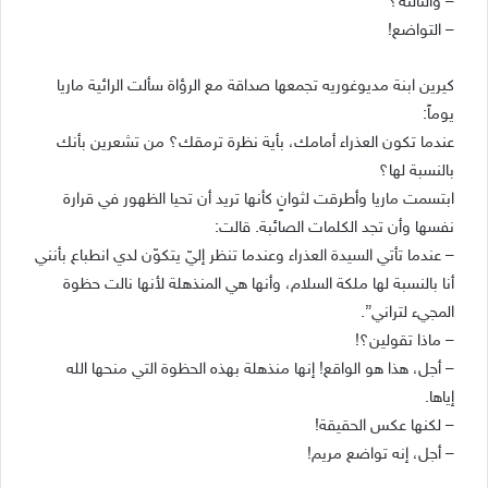
– والثالثة؟
– التواضع!
كيرين ابنة مديوغوريه تجمعها صداقة مع الرؤاة سألت الرائية ماريا
يوماً:
عندما تكون العذراء أمامك، بأية نظرة ترمقك؟ من تشعرين بأنك
بالنسبة لها؟
ابتسمت ماريا وأطرقت لثوانٍ كأنها تريد أن تحيا الظهور في قرارة
نفسها وأن تجد الكلمات الصائبة. قالت:
– عندما تأتي السيدة العذراء وعندما تنظر إليّ يتكوّن لدي انطباع بأنني
أنا بالنسبة لها ملكة السلام، وأنها هي المنذهلة لأنها نالت حظوة
المجيء لتراني”.
– ماذا تقولين؟!
– أجل، هذا هو الواقع! إنها منذهلة بهذه الحظوة التي منحها الله
إياها.
– لكنها عكس الحقيقة!
– أجل، إنه تواضع مريم!