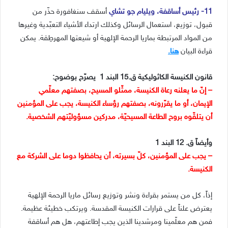
11- رئيس أساقفة، ويليام جو تشاي
أسقف سنغافورة حذّر من
قبول، توزيع، استعمال الرسائل وكذلك ارتداء الأشياء التعبّدية وغيرها
من المواد المرتبطة بماريا الرحمة الإلهية أو شيعتها المهرطِقة. يمكن
قراءة البيان
هنا.
قانون الكنيسة الكاثوليكية ق.15 البند 1 يصرّح بوضوح:
– إنّ ما يعلنه رعاة الكنيسة، ممثّلو المسيح، بصفتهم معلّمي
الإيمان، أو ما يقرّرونه، بصفتهم رؤساء الكنيسة، يجب على المؤمنين
أن يتلقّوه بروح الطاعة المسيحيّة، مدركين مسؤوليّتهم الشخصية.
وأيضاً ق. 12 البند 1
– يجب على المؤمنين، كلّ بسيرته، أن يحافظوا دوما على الشركة مع
الكنيسة.
إذاً، كل من يستمر بقراءة ونشر وتوزيع رسائل ماريا الرحمة الإلهية
يعترض علناً على قرارات الكنيسة المقدسة. ويرتكب خطيئة عظيمة.
فمن هم معلّمينا ومرشدينا الذين يجب إطاعتهم، هل هم أساقفة