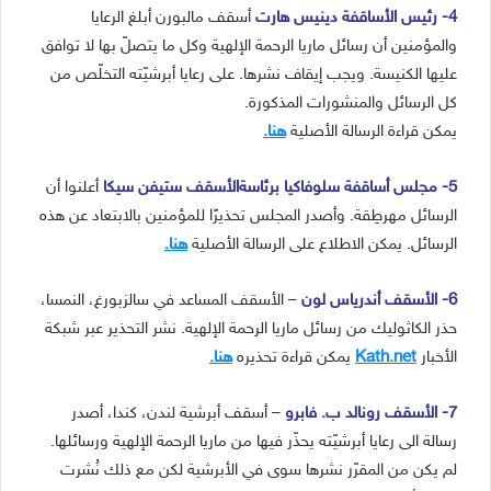
4- رئيس الأساقفة دينيس هارت
أسقف مالبورن أبلغ الرعايا
والمؤمنين أن رسائل ماريا الرحمة الإلهية وكل ما يتصلّ بها لا توافق
عليها الكنيسة. ويجب إيقاف نشرها. على رعايا أبرشيّته التخلّص من
كل الرسائل والمنشورات المذكورة.
يمكن قراءة الرسالة الأصلية
هنا.
5- مجلس أساقفة سلوفاكيا
برئاسةالأسقف ستيفن سيكا
أعلنوا أن
الرسائل مهرطِقة. وأصدر المجلس تحذيرًا للمؤمنين بالابتعاد عن هذه
الرسائل. يمكن الاطلاع على الرسالة الأصلية
هنا.
6- الأسقف أندرياس لون
– الأسقف المساعد في سالزبورغ، النمسا،
حذر الكاثوليك من رسائل ماريا الرحمة الإلهية. نشر التحذير عبر شبكة
الأخبار
Kath.net
يمكن قراءة تحذيره
هنا.
7- الأسقف رونالد ب. فابرو
– أسقف أبرشية لندن، كندا، أصدر
رسالة الى رعايا أبرشيّته يحذّر فيها من ماريا الرحمة الإلهية ورسائلها.
لم يكن من المقرّر نشرها سوى في الأبرشية لكن مع ذلك نُشرت