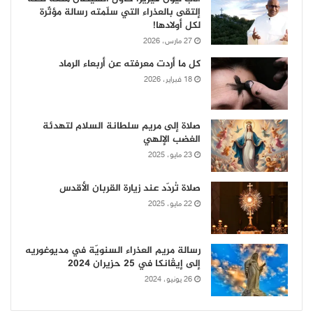
إلتقى بالعذراء التي سلّمته رسالة مؤثّرة
لكل أولادها!
27 مارس، 2026
كل ما أردت معرفته عن أربعاء الرماد
18 فبراير، 2026
صلاة إلى مريم سلطانة السلام لتهدئة
الغضب الإلهي
23 مايو، 2025
صلاة تُردّد عند زيارة القربان الأقدس
22 مايو، 2025
رسالة مريم العذراء السنويّة في مديوغوريه
إلى إيڤانكا في 25 حزيران 2024
26 يونيو، 2024