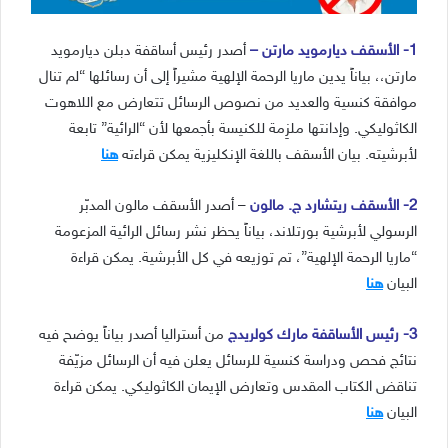
1- الأسقف ديارمويد مارتن –
أصدر رئيس أساقفة دبلن ديارمويد
مارتن،، بياناً يدين ماريا الرحمة الإلهية مشيراً إلى أن رسائلها “لم تنال
موافقة كنسية والعديد من نصوص الرسائل تتعارض مع اللاهوت
الكاثوليكي. وإدانتها ملزِمة للكنيسة بأجمعها لأن “الرائية” تابعة
لأبرشيته. بيان الأسقف باللغة الإنكليزية يمكن قراءته
هنا
2- الأسقف ريتشارد ج. مالون
– أصدر الأسقف مالون المدبّر
الرسولي لأبرشية بورتلاند، بياناً يحظر نشر رسائل الرائية المزعومة
“ماريا الرحمة الإلهية”، تم توزيعه في كل الأبرشية. يمكن قراءة
البيان
هنا
3- رئيس الأساقفة مارك كولريدج
من أستراليا أصدر بياناً يوضح فيه
نتائج فحص ودراسة كنسية للرسائل يعلن فيه أن الرسائل مزيّفة
تناقض الكتاب المقدس وتعارض الإيمان الكاثوليكي. يمكن قراءة
البيان
هنا