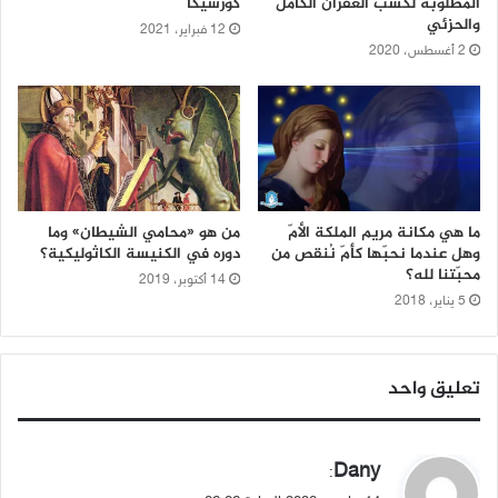
المطلوبة لكسب الغفران الكامل
كورسيكا
والحزئي
12 فبراير، 2021
2 أغسطس، 2020
ما هي مكانة مريم الملكة الأمّ
من هو «محامي الشيطان» وما
وهل عندما نحبّها كأمّ نُنقص من
دوره في الكنيسة الكاثوليكية؟
محبّتنا لله؟
14 أكتوبر، 2019
5 يناير، 2018
تعليق واحد
ي
Dany
:
ق