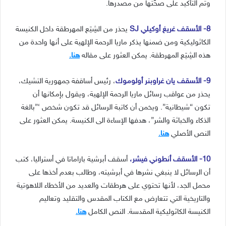
وتم التأكيد على صحّتها من مصدرها.
8- الأسقف غريغ أوكيلي SJ
يحذر من الشِيَع المهرطقة داخل الكنيسة
الكاثوليكية ومن ضمنها يذكر ماريا الرحمة الإلهية على أنها واحدة من
هذه الشِيَع المهرطقة. يمكن العثور على مقاله
هنا.
9- الأسقف يان غراوبنر أولوموك
، رئيس أساقفة جمهورية التشيك،
يحذر من عواقب رسائل ماريا الرحمة الإلهية، ويقول بإمكانها أن
تكون “شيطانية”. ويخمن أن كاتبة الرسائل قد تكون شخص ‘”بالغة
الذكاء والخباثة والشر”، هدفها الإساءة الى الكنيسة. يمكن العثور على
النص الأصلي
هنا.
10- الأسقف أنطوني فيشر،
أسقف أبرشية باراماتا في أستراليا، كتب
أن الرسائل لا ينبغي نشرها في أبرشيته، وطالب بعدم أخذها على
محمل الجد، لأنها تحتوي على هرطقات والعديد من الأخطاء اللاهوتية
والتاريخية التي تتعارض مع الكتاب المقدس والتقليد وتعاليم
الكنيسة الكاثوليكية المقدسة. النص الكامل
هنا.