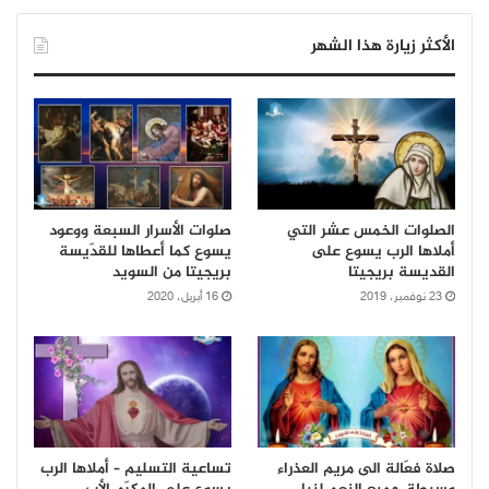
الأكثر زيارة هذا الشهر
الصلوات الخمس عشر التي
صلوات الأسرار السبعة ووعود
أملاها الرب يسوع على
يسوع كما أعطاها للقدّيسة
القديسة بريجيتا
بريجيتا من السويد
23 نوفمبر، 2019
16 أبريل، 2020
صلاة فعّالة الى مريم العذراء
تساعية التسليم – أملاها الرب