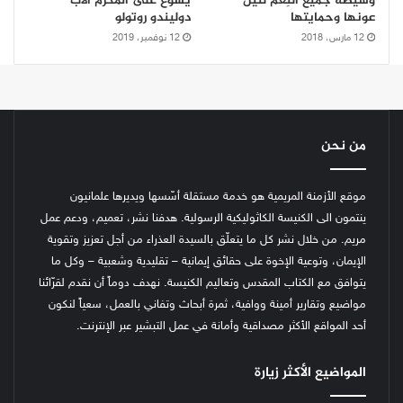
وسيطة جميع النِعم لنيل
يسوع على المكرّم الأب
عونها وحمايتها
دوليندو روتولو
12 مارس، 2018
12 نوفمبر، 2019
من نحن
موقع الأزمنة المريمية هو خدمة مستقلة أسّسها ويديرها علمانيون
ينتمون الى الكنيسة الكاثوليكية الرسولية. هدفنا نشر، تعميم، ودعم عمل
مريم. من خلال نشر كل ما يتعلّق بالسيدة العذراء من أجل تعزيز وتقوية
الإيمان، وتوعية الإخوة على حقائق إيمانية – تقليدية وشعبية – وكل ما
يتوافق مع الكتاب المقدس وتعاليم الكنيسة.
نهدف دوماً أن نقدم لقرّائنا
مواضيع وتقارير أمينة ووافية، ثمرة أبحاث وتفاني بالعمل، سعياً لنكون
أحد المواقع الأكثر مصداقية وأمانة في عمل التبشير عبر الإنترنت.
المواضيع الأكثر زيارة