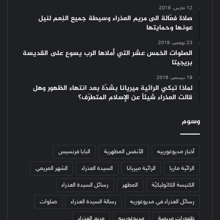
12 مارس، 2018
صلاة فعّالة الى مريم العذراء وسيطة جميع النِعم لنيل
عونها وحمايتها
23 نوفمبر، 2019
الصلوات الخمس عشر التي أملاها الرب يسوع على القديسة
بريجيتا
19 ديسمبر، 2016
لماذا تبكي الرائية ميريانا بشدّة بعد انتهاء الظهور وهل
قالت العذراء شيئاً عن الإسلام المتطرّف؟
وسوم
أخبار مديوغورييه
الأنفس المطهرية
البابا فرنسيس
الرائية ماريا
الرائية ميريانا
السيدة العذراء
الشهر المريمي
الكنيسة الكاثوليكيّة
المطهر
رسائل السيدة العذراء
رسائل العذراء في مديوغوريه
رسالة السيدة العذراء
صلوات
ظهورات مريمية
مديوغورييه
مريم العذراء