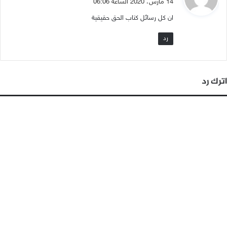
14 مارس، 2020 الساعة 06:06
و
ان كل رسائل كتاب الحق حقيقية
ل
رد
اترك رد