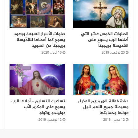
الصلوات الخمس عشر التي
صلوات الأسرار السبعة ووعود
أملاها الرب يسوع على
يسوع كما أعطاها للقدّيسة
القديسة بريجيتا
بريجيتا من السويد
23 نوفمبر، 2019
16 أبريل، 2020
صلاة فعّالة الى مريم العذراء
تساعية التسليم – أملاها الرب
وسيطة جميع النِعم لنيل
يسوع على المكرّم الأب
عونها وحمايتها
دوليندو روتولو
12 مارس، 2018
12 نوفمبر، 2019