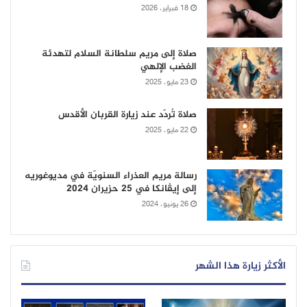
18 فبراير، 2026
صلاة إلى مريم سلطانة السلام لتهدئة
الغضب الإلهي
23 مايو، 2025
صلاة تُردّد عند زيارة القربان الأقدس
22 مايو، 2025
رسالة مريم العذراء السنويّة في مديوغوريه
إلى إيڤانكا في 25 حزيران 2024
26 يونيو، 2024
الأكثر زيارة هذا الشهر