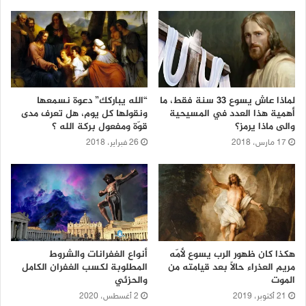
لماذا عاش يسوع 33 سنة فقط، ما
“الله يباركك” دعوة نسمعها
أهمية هذا العدد في المسيحية
ونقولها كل يوم، هل تعرف مدى
والى ماذا يرمز؟
قوّة ومفعول بركة الله ؟
17 مارس، 2018
26 فبراير، 2018
هكذا كان ظهور الرب يسوع لأمّه
أنواع الغفرانات والشروط
مريم العذراء حالًا بعد قيامته من
المطلوبة لكسب الغفران الكامل
الموت
والحزئي
21 أكتوبر، 2019
2 أغسطس، 2020