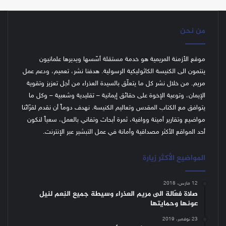
من نحن
موقع الأزمنة المريمية هو خدمة مستقلة أسّسها ويديرها علمانيون
ينتمون الى الكنيسة الكاثوليكية الرسولية. هدفنا نشر، تعميم، ودعم عمل
مريم. من خلال نشر كل ما يتعلّق بالسيدة العذراء من أجل تعزيز وتقوية
الإيمان، وتوعية الإخوة على حقائق إيمانية – تقليدية وشعبية – وكل ما
يتوافق مع الكتاب المقدس وتعاليم الكنيسة.
نهدف دوماً أن نقدم لقرّائنا
مواضيع وتقارير أمينة ووافية، ثمرة أبحاث وتفاني بالعمل، سعياً لنكون
أحد المواقع الأكثر مصداقية وأمانة في عمل التبشير عبر الإنترنت.
المواضيع الأكثر زيارة
12 مارس، 2018
صلاة فعّالة الى مريم العذراء وسيطة جميع النِعم لنيل
عونها وحمايتها
23 نوفمبر، 2019