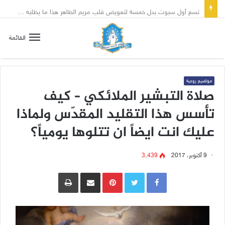
تسع أول سبوت بدل خمسة لتعويض قلب مريم الطاهر هذا ما يطلبه يسوع!
القائمة
مواضيع روحية
صلاة التبشير الملائكي – كيف
تأسس هذا التقليد المقدّس ولماذا
عليك انت ايضاً ان تتلوها يومياً؟
9 أكتوبر، 2017
3٬439
Pinterest
مشاركة عبر البريد
طباعة