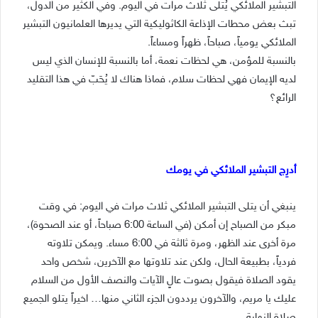
التبشير الملائكي يُتلى ثلاث مرات في اليوم. وفي الكثير من الدول،
تبث بعض محطات الإذاعة الكاثوليكية التي يديرها العلمانيون التبشير
الملائكي يومياً، صباحاً، ظهراً ومساءاً.
بالنسبة للمؤمن، هي لحظات نعمة، أما بالنسبة للإنسان الذي ليس
لديه الإيمان فهي لحظات سلام، فماذا هناك لا يُحَبّ في هذا التقليد
الرائع؟
أدرِج التبشير الملائكي في يومك
ينبغي أن يتلى التبشير الملائكي ثلاث مرات في اليوم: في وقت
مبكر من الصباح إن أمكن (في الساعة 6:00 صباحاً، أو عند الصحوة)،
مرة أخرى عند الظهر، ومرة ​​ثالثة في 6:00 مساء. ويمكن تلاوته
فردياً، بطبيعة الحال، ولكن عند تلاوتها مع الآخرين، شخص واحد
يقود الصلاة فيقول بصوت عالٍ الآيات والنصف الأول من السلام
عليك يا مريم، والآخرون يرددون الجزء الثاني منها… اخيراً يتلو الجميع
صلاة النهاية.