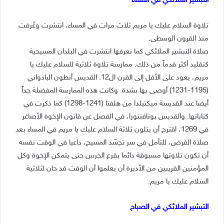
التبشير الملائكي في المساء
تلاوة السلام عليك يا مريم ثلاث مرات في المساء، انتشرت وعُرفت
منذ القرون الوسطى.
صلاة التبشير الملائكي كما نعرفها انتشرت في البلدان المسيحية
كتقليد أكثر قدماً من ذلك. ممارسة تلاوة ثلاثية للسلام عليك يا
مريم، يعود على الأقل إلى القرن ال12. القديس أنطون البادواني
(1195-1231) أوصى بها بشدة. وكانت هذه الممارسة المفضلة جداً
أيضا عند القديسة ميكتيلدا من هلفتا (1241-1298) كما ذكرت في
كتاباتها. والقديس بونافنتورا، في الفصل عن قانون الإخوة الأصاغر
في 1269، اقترح أن يتلون ثلاثة السلام عليك يا مريم في المساء بعد
صلاة الفرض، للتأمل في سر تجسّد المسيح، داعيا في الوقت نفسه
أن تكون تلاوتها مسبوقة دائما بقرع الجرس حتى يتمكن الإخوة وكل
المؤمنين القريبين من الأديرة أن يعلموا أن الوقت قد حان لثلاثية
السلام عليك يا مريم.
التبشير الملائكي في الصباح