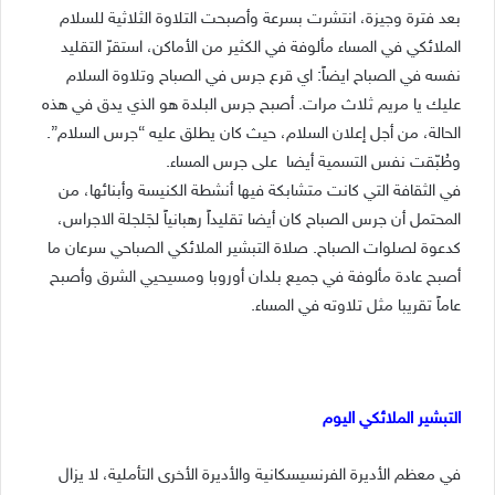
بعد فترة وجيزة، انتشرت بسرعة وأصبحت التلاوة الثلاثية للسلام
الملائكي في المساء مألوفة في الكثير من الأماكن، استقرّ التقليد
نفسه في الصباح ايضاً: اي قرع جرس في الصباح وتلاوة السلام
عليك يا مريم ثلاث مرات. أصبح جرس البلدة هو الذي يدق في هذه
الحالة، من أجل إعلان السلام، حيث كان يطلق عليه “جرس السلام”.
وطُبّقت نفس التسمية أيضا على جرس المساء.
في الثقافة التي كانت متشابكة فيها أنشطة الكنيسة وأبنائها، من
المحتمل أن جرس الصباح كان أيضا تقليداً رهبانياً لجَلجلة الاجراس،
كدعوة لصلوات الصباح. صلاة التبشير الملائكي الصباحي سرعان ما
أصبح عادة مألوفة في جميع بلدان أوروبا ومسيحيي الشرق وأصبح
عاماً تقريبا مثل تلاوته في المساء.
التبشير الملائكي اليوم
في معظم الأديرة الفرنسيسكانية والأديرة الأخرى التأملية، لا يزال