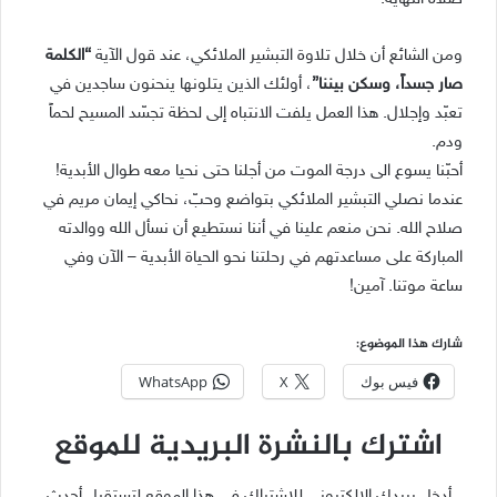
ومن الشائع أن خلال تلاوة التبشير الملائكي، عند قول الآية
“الكلمة
صار جسداً، وسكن بيننا”
، أولئك الذين يتلونها ينحنون ساجدين في
تعبّد وإجلال. هذا العمل يلفت الانتباه إلى لحظة تجسّد المسيح لحماً
ودم.
أحبّنا يسوع الى درجة الموت من أجلنا حتى نحيا معه طوال الأبدية!
عندما نصلي التبشير الملائكي بتواضع وحبّ، نحاكي إيمان مريم في
صلاح الله. نحن منعم علينا في أننا نستطيع أن نسأل الله ووالدته
المباركة على مساعدتهم في رحلتنا نحو الحياة الأبدية – الآن وفي
ساعة موتنا. آمين!
شارك هذا الموضوع:
فيس بوك
X
WhatsApp
اشترك بالنشرة البريدية للموقع
أدخل بريدك الإلكتروني للإشتراك في هذا الموقع لتستقبل أحدث