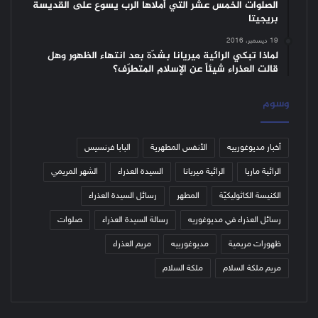
الصلوات الخمس عشر التي أملاها الرب يسوع على القديسة
بريجيتا
19 ديسمبر، 2016
لماذا تبكي الرائية ميريانا بشدّة بعد انتهاء الظهور وهل
قالت العذراء شيئاً عن الإسلام المتطرّف؟
وسوم
أخبار مديوغورييه
الأنفس المطهرية
البابا فرنسيس
الرائية ماريا
الرائية ميريانا
السيدة العذراء
الشهر المريمي
الكنيسة الكاثوليكيّة
المطهر
رسائل السيدة العذراء
رسائل العذراء في مديوغوريه
رسالة السيدة العذراء
صلوات
ظهورات مريمية
مديوغورييه
مريم العذراء
مريم ملكة السلام
ملكة السلام