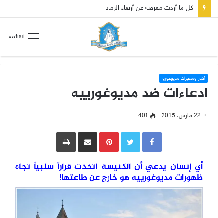
صلاة إلى مريم سلطانة السلام لتهدئة الغضب الإلهي
القائمة
أخبار ومعجزات مديوغوريه
ادعاءات ضد مديوغورييه
22 مارس، 2015
401
Pinterest
مشاركة عبر البريد
طباعة
أي إنسان يدعي أن الكنيسة اتخذت قراراً سلبياً تجاه
ظهورات مديوغورييه هو خارج عن طاعتها!