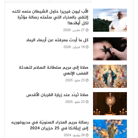
الأب ليون فيريرا حاول الشيطان منعه لكنه
إلتقى بالعذراء التي سلّمته رسالة مؤثّرة
لكل أولادها!
27 مارس، 2026
كل ما أردت معرفته عن أربعاء الرماد
18 فبراير، 2026
صلاة إلى مريم سلطانة السلام لتهدئة
الغضب الإلهي
23 مايو، 2025
صلاة تُردّد عند زيارة القربان الأقدس
22 مايو، 2025
رسالة مريم العذراء السنويّة في مديوغوريه
إلى إيڤانكا في 25 حزيران 2024
26 يونيو، 2024