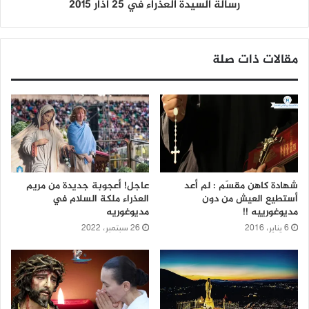
رسالة السيدة العذراء في 25 آذار 2015
مقالات ذات صلة
شهادة كاهن مقسّم : لم أعد
عاجل! أعجوبة جديدة من مريم
أستطيع العيش من دون
العذراء ملكة السلام في
مديوغورييه !!
مديوغوريه
6 يناير، 2016
26 سبتمبر، 2022