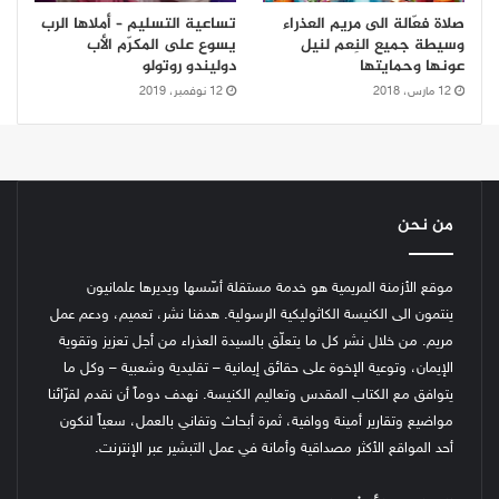
صلاة فعّالة الى مريم العذراء
تساعية التسليم – أملاها الرب
وسيطة جميع النِعم لنيل
يسوع على المكرّم الأب
عونها وحمايتها
دوليندو روتولو
12 مارس، 2018
12 نوفمبر، 2019
من نحن
موقع الأزمنة المريمية هو خدمة مستقلة أسّسها ويديرها علمانيون
ينتمون الى الكنيسة الكاثوليكية الرسولية. هدفنا نشر، تعميم، ودعم عمل
مريم. من خلال نشر كل ما يتعلّق بالسيدة العذراء من أجل تعزيز وتقوية
الإيمان، وتوعية الإخوة على حقائق إيمانية – تقليدية وشعبية – وكل ما
يتوافق مع الكتاب المقدس وتعاليم الكنيسة.
نهدف دوماً أن نقدم لقرّائنا
مواضيع وتقارير أمينة ووافية، ثمرة أبحاث وتفاني بالعمل، سعياً لنكون
أحد المواقع الأكثر مصداقية وأمانة في عمل التبشير عبر الإنترنت.