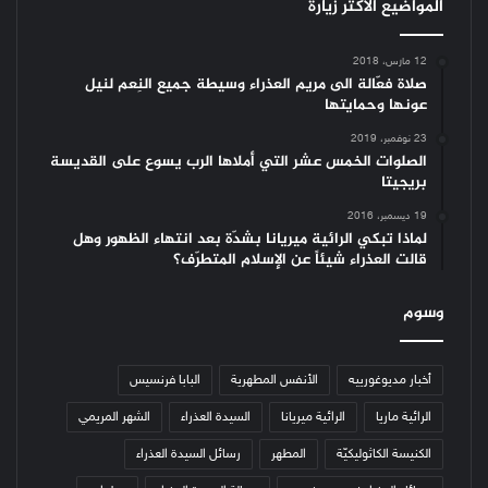
المواضيع الأكثر زيارة
12 مارس، 2018
صلاة فعّالة الى مريم العذراء وسيطة جميع النِعم لنيل
عونها وحمايتها
23 نوفمبر، 2019
الصلوات الخمس عشر التي أملاها الرب يسوع على القديسة
بريجيتا
19 ديسمبر، 2016
لماذا تبكي الرائية ميريانا بشدّة بعد انتهاء الظهور وهل
قالت العذراء شيئاً عن الإسلام المتطرّف؟
وسوم
أخبار مديوغورييه
الأنفس المطهرية
البابا فرنسيس
الرائية ماريا
الرائية ميريانا
السيدة العذراء
الشهر المريمي
الكنيسة الكاثوليكيّة
المطهر
رسائل السيدة العذراء