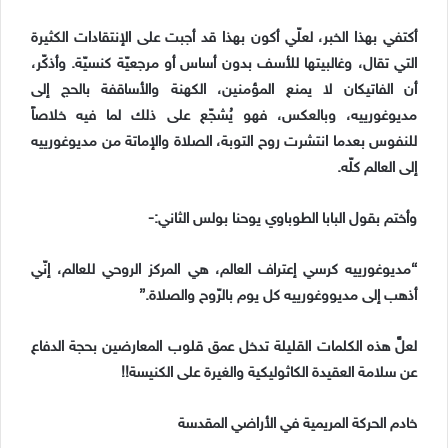
أكتفي بهذا الخبر، لعلّي أكون بهذا قد أجبت على الإنتقادات الكثيرة
التي تقال، وغالبيتها للأسف بدون أساس أو مرجعيّة كنسيّة. وأذكّر،
أن الفاتيكان لا يمنع المؤمنين، الكهنة والأساقفة بالحج إلى
مديوغورييه، وبالعكس، فهو يُشجّع على ذلك لما فيه خلاصاً
للنفوس بعدما انتشرت روح التوبة، الصلاة والإماتة من مديوغورييه
إلى العالم كلّه.
وأختم بقول البابا الطوباوي يوحنا بولس الثاني:-
“مديوغورييه كرسي إعتراف العالم، هي المركز الروحي للعالم، إنّي
أذهب إلى مديووغورييه كل يوم بالرّوح والصلاة.”
لعلَّ هذه الكلمات القليلة تدخل عمق قلوب المعارضين بحجة الدفاع
عن سلامة العقيدة الكاثوليكية والغيرة على الكنيسة!!
خادم الحركة المريمية في الأراضي المقدسة