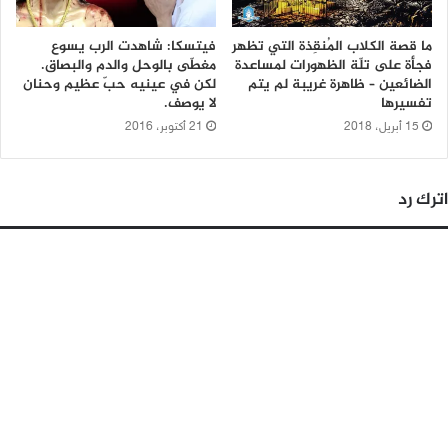
ما قصة الكلاب المُنقِذة التي تظهر
فيتسكا: شاهدت الرب يسوع
فجأة على تلّة الظهورات لمساعدة
مغطّى بالوحل والدم والبصاق.
الضائعين – ظاهرة غريبة لم يتم
لكن في عينيه حبّ عظيم وحنان
تفسيرها
لا يوصف.
15 أبريل، 2018
21 أكتوبر، 2016
اترك رد