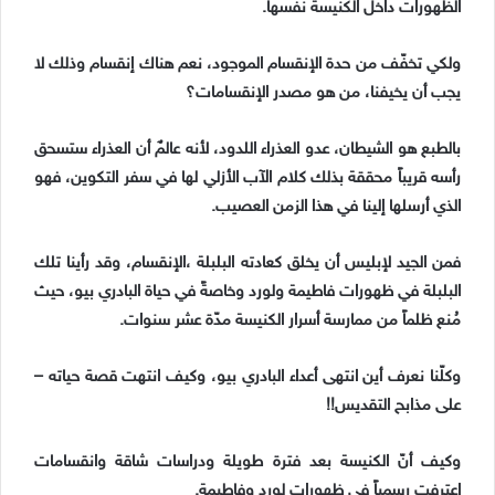
الظهورات داخل الكنيسة نفسها.
ولكي تخفّف من حدة الإنقسام الموجود، نعم هناك إنقسام وذلك لا
يجب أن يخيفنا، من هو مصدر الإنقسامات؟
بالطبع هو الشيطان، عدو العذراء اللدود، لأنه عالمٌ أن العذراء ستسحق
رأسه قريباً محققة بذلك كلام الآب الأزلي لها في سفر التكوين، فهو
الذي أرسلها إلينا في هذا الزمن العصيب.
فمن الجيد لإبليس أن يخلق كعادته البلبلة ،الإنقسام، وقد رأينا تلك
البلبلة في ظهورات فاطيمة ولورد وخاصةً في حياة البادري بيو، حيث
مُنع ظلماً من ممارسة أسرار الكنيسة مدّة عشر سنوات.
وكلّنا نعرف أين انتهى أعداء البادري بيو، وكيف انتهت قصة حياته –
على مذابح التقديس!!
وكيف أنّ الكنيسة بعد فترة طويلة ودراسات شاقة وانقسامات
اعترفت رسمياً في ظهورات لورد وفاطيمة.