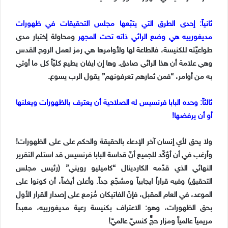
ثانياً: إحدى الطرق التي يتبّعها مجلس التحقيقات في ظهورات
مديغورييه هي وضع الرائي ذاته تحت المجهر
ومحاولة إختبار مدى
طواعيّته للكنيسة، فالطاعة لها ولأوامرها هي رمز لعمل الروح القدس
وهي علامة أن هذا الرائي صادق. وها إن ايفان يطيع كليّاً كل ما أوتي
به من أوامر، “فمن ثمارهم تعرفونهم” يقول الرب يسوع.
ثالثاً: وحده البابا فرنسيس له الصلاحية أن يعترف بالظهورات ويعلنها
أو أن يرفضها!
ولا يحق لأي إنسان آخر الإدعاء بالحقيقة والحكم على على الظهورات!
وأرغب في أن أؤكّد للجميع أنّ قداسة البابا فرنسيس قد استلم التقرير
النهائي الذي قدّمه الكاردينال “كاميليو رويني” (رئيس مجلس
التحقيق) وفيه قراراً ايجابياً ومشجّع جداً. وأعلن أيضاً، أن كونوا على
الموعد، في العام المقبل، فإنّ الفاتيكان مُزمع على إصدار القرار الأول
بحق الظهورات، وهو: الاعتراف بكنيسة رعية مديغورييه، معبداً
مريمياَ عالمياً ومزار حجٍّ كنسيّ عالميّ!