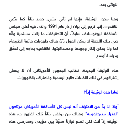
النهائي بعد.
وهنا محور الوثيقة، فإنها لم تأتي بشيء جديد بتاتاً كما يدّعي
الناقدون، إنها ترجع إلى بيان زادار عام 1991 والذي فيه أعلن مجلس
الأساقفة اليوغوسلاف سابقاً، أنّ التحقيقات ما زالت مستمرة وأنّه
حتى تلك اللحظة لا يمكن القول بأنّ هناك ظهورات فائقة الطبيعة،
كما ولا يمكن إنكار وجودها ومصداقيتها، فالقضية بحاجة إلى تعمّق
ودراسة أوسع.
هذه الوثيقة الجديدة، تطالب الجمهور الأمريكاني أن لا يعطي
إشتراكهم في تلك اللقاءات طابع الرسمية والاعتراف بالظهورات.
لماذا هذه الوثيقة إذاً؟
أولا: لا بدَّ من الاعتراف أنه ليس كل الأساقفة الأمريكان مرتاحون
“لعذراء مديوغورييه”
وهناك من يرفض بتاتاً تلك الظهورات، هذه
الوثيقة إذاً أتت لكي تضع توازناً معيّناً بين مؤيدي ومعارضي هذه