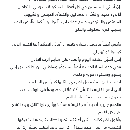
إنّ أبنائي المنتشرين في كل أقطار المسكونة ينادونني: الأطفال
الأبرياء منهم والشبّان المساكين والخطأة، المرضى والشيوخ،
المنفيّون والتائهون، جميع هؤلاء لم يتألّموا يوماّ كما يتألّمون اليوم
بسبب كثرة الشكوك والقلق.
وأنتم، أيضاً تنادونني بحرارة خاصة يا أبنائي الأحبّاء، أيها الكهنة الذين
كرّسوا ذواتهم لي
إنني أتقبّل دعاءكم اليوم وأضعه على مذابح الرب العادل.
ففي هذه السنة الجديدة أيضاً، ستتوفّر وساطتي من أجلكم لدى إبني
يسوع وستكون قويّة وملحّة.
إنكم تبدأون سنة تحمل لكم في طيّاتها كثير
اً من المتاعب.
أنني أدعو الكنيسة لتتنقّى أكثر فأكثر، خصوصاً في الوقت الذي
تبدون فيه تحت رحمة أبناء الظلام.
فالمسيح يريد أن يبدأ مع كنيسته عملاً قويّاً يجعلها تتألّق ببهاء لتشّع
على كل الأمم.
وأقول لكم كذلك : أنني أهيئكم لتحيو لحظات تاريخية لم تعرفها
الكنيسة من قبل، يبدو فيها أن كل شيء قد انقلب وتغيّر. إلا أنني