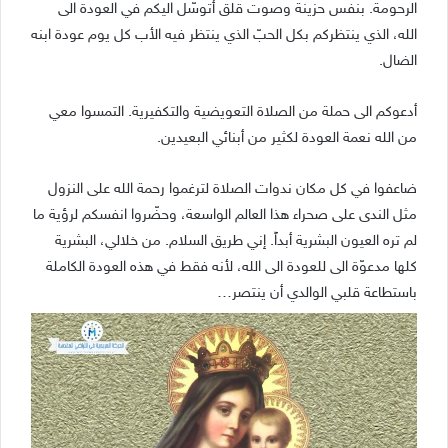
الرحومة. بنفس حزينة وصوت قلق أتوسّل اليكم في العودة الى
الله، الذي ينتظركم بكل الحبّ الذي ينتظر فيه الأب كل يوم عودة ابنه
الضال.
أدعوكم الى حملة من الصلاة التعويضية والتكفيرية. التمسوا معي
من الله نعمة العودة لكثير من أبنائي البعيدين.
ضاعفوا في كل مكان ندوات الصلاة لترغموا رحمة الله على النزول
مثل الندى على صحراء هذا العالم الواسعة، وحضّروا انفسكم لرؤية ما
لم تره العيون البشرية أبداً. إني طريق السلام. من خلالي، البشرية
كلها مدعوّة الى للعودة الى الله، لأنه فقط في هذه العودة الكاملة
باستطاعة قلبي الوالدي أن ينتصر…