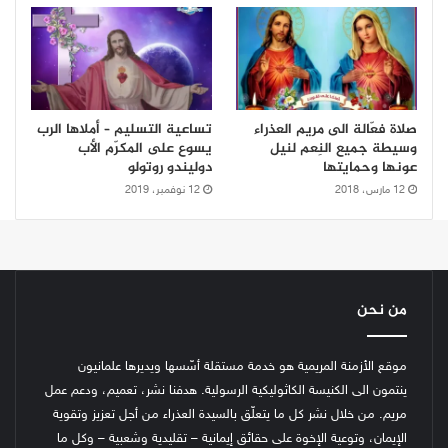
صلاة فعّالة الى مريم العذراء
تساعية التسليم – أملاها الرب
وسيطة جميع النِعم لنيل
يسوع على المكرّم الأب
عونها وحمايتها
دوليندو روتولو
12 مارس، 2018
12 نوفمبر، 2019
من نحن
موقع الأزمنة المريمية هو خدمة مستقلة أسّسها ويديرها علمانيون
ينتمون الى الكنيسة الكاثوليكية الرسولية. هدفنا نشر، تعميم، ودعم عمل
مريم. من خلال نشر كل ما يتعلّق بالسيدة العذراء من أجل تعزيز وتقوية
الإيمان، وتوعية الإخوة على حقائق إيمانية – تقليدية وشعبية – وكل ما