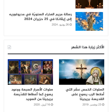
رسالة مريم العذراء السنويّة في مديوغوريه
إلى إيڤانكا في 25 حزيران 2024
26 يونيو، 2024
الأكثر زيارة هذا الشهر
الصلوات الخمس عشر التي
صلوات الأسرار السبعة ووعود
أملاها الرب يسوع على
يسوع كما أعطاها للقدّيسة
القديسة بريجيتا
بريجيتا من السويد
23 نوفمبر، 2019
16 أبريل، 2020