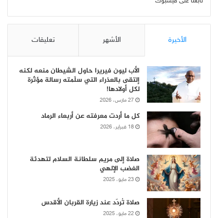
تابعنا على فيسبوك
الأخيرة
الأشهر
تعليقات
الأب ليون فيريرا حاول الشيطان منعه لكنه
إلتقى بالعذراء التي سلّمته رسالة مؤثّرة
لكل أولادها!
27 مارس، 2026
كل ما أردت معرفته عن أربعاء الرماد
18 فبراير، 2026
صلاة إلى مريم سلطانة السلام لتهدئة
الغضب الإلهي
23 مايو، 2025
صلاة تُردّد عند زيارة القربان الأقدس
22 مايو، 2025