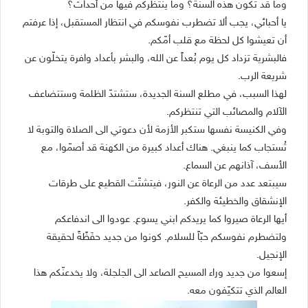
وما قد تكون هذه السنة؟ وما ينتظركم فيها من أحداث؟
يا أحبائي، يجب ألا تضطرب نفوسكم في انتظار المستقبل، إذا عرفتم
أن تعيشوا كل لحظة مع قلب أمّكم.
فالبشرية تزداد كل يوم بُعداً عن الله، والبشر بأعداد وافرة يتخلّون عن
شريعة الرب.
لهذا السبب، في مطلع السنة الجديدة، ستشتدّ الظلمة وستتضاعف
الآلام والمصائب التي تنتظركم.
وفي الكنيسة نفسها ستكبر الأزمة لأن دعوتي الى الصلاة والتوبة لا
تُستجاب كما ينبغي. هناك أعداد كبيرة من الكهنة قد أصمّوا، مع
الأسف، آذانهم عن السماع.
سيبتعد عدد من الرعاة عن النور، فيتشتّت القطيع على طرقات
الإنشقاق والخطيئة والكفر.
أيها الرعاة صيروا كما يريدكم ابني يسوع. عودوا الى اندفاعكم
ولتضطرم نفوسكم حبّاً للسلام. كونوا من جديد حفَظًةً لحقيقة
الإنجيل.
إسعوا من جديد وراء المسيح الصاعد الى الجلجلة، ولا يخدعنّكم هذا
العالم الذي تتكيّفون معه.