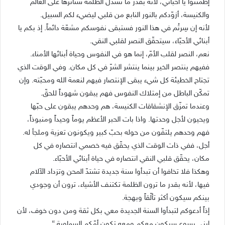
إطمئنوا يا أحبّائي، لأنه بقدر ما تسدل الظلمة ستائرها على العالم
والكنيسة، أزوّدكم بالنور النابع من قلبي ليضيء لكم السبيل.
لأنه إن سِرتُم في هذا النور فستبقى نفوسكم مشعّة دائماً. إذ بكم يا
أبنائي الأحبّاء، سيتحقّق النصر لقلبي النقي.
نعم، النصر لقلب الأمّ، إنما هو في النفوس وحياة أبنائها الأمناء.
ففيهم ينتصر الخير بينما ينتشر الشرّ في كل مكان. وفي الوقت الذي
تجتاح الخطيئة كل شيء يبقى الإنتصار فيهم لنعمة الله ومحبّته. وإن
تمكّن الباطل من إمتلاك النفوس فهم يبقون شهوداً للحقّ.
وعندما تمزّق الإنشقاقات الكنيسة، هم وحدهم يبقون على حبّها
ويحيون لأجل وحدتها. واذا بات الحبر الأعظم يوماً وحيداً ومنبوذاً،
فهم وحدهم يلتفّون من حوله بحبّ كبير ويكونون تعزية وملجأ له.
أجل، ففي ذات الوقت الذي يحقّق فيه خصمي انتصاره في كل
مكان، يحقّق قلبي النقي انتصاره في حياة أبنائي الأحبّاء.
وهكذا فلا تخافوا أن تبدأوا سنة جديدة تشتدّ المحن وتزداد الآلام
فيها، لأنه بقدر ما ترون الظلمة تكتنف الأشياء، ترون أن وجودي
بينكم سيكون أكثر تألّقاً وبهجة.
إذاً أدعوكم لتبدأوا السنة الجديدة معي بكل ثقة ومن دون خوف، لأن
ابني يسوع سيكون معكم ومعه تكون أمّكم السماوية “.