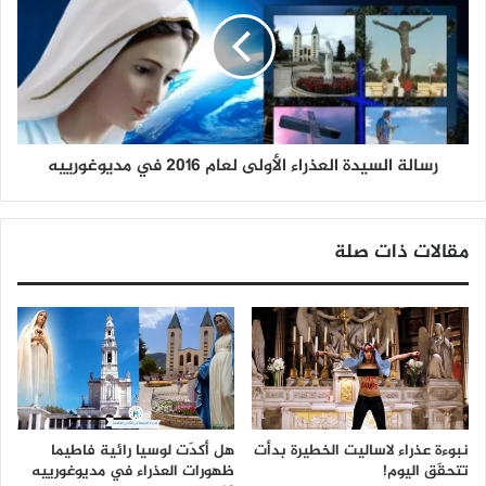
رسالة السيدة العذراء الأولى لعام 2016 في مديوغورييه
مقالات ذات صلة
نبوءة عذراء لاساليت الخطيرة بدأت
هل أكدّت لوسيا رائية فاطيما
تتحقّق اليوم!
ظهورات العذراء في مديوغورييه