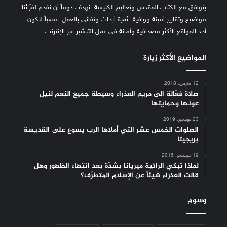
يتوافق مع الكتاب المقدس وتعاليم الكنيسة.
نهدف دوماً أن نقدم لقرّائنا
مواضيع وتقارير أمينة ووافية، ثمرة أبحاث وتفاني بالعمل، سعياً لنكون
أحد المواقع الأكثر مصداقية وأمانة في عمل التبشير عبر الإنترنت.
المواضيع الأكثر زيارة
12 مارس، 2018
صلاة فعّالة الى مريم العذراء وسيطة جميع النِعم لنيل
عونها وحمايتها
23 نوفمبر، 2019
الصلوات الخمس عشر التي أملاها الرب يسوع على القديسة
بريجيتا
19 ديسمبر، 2016
لماذا تبكي الرائية ميريانا بشدّة بعد انتهاء الظهور وهل
قالت العذراء شيئاً عن الإسلام المتطرّف؟
وسوم