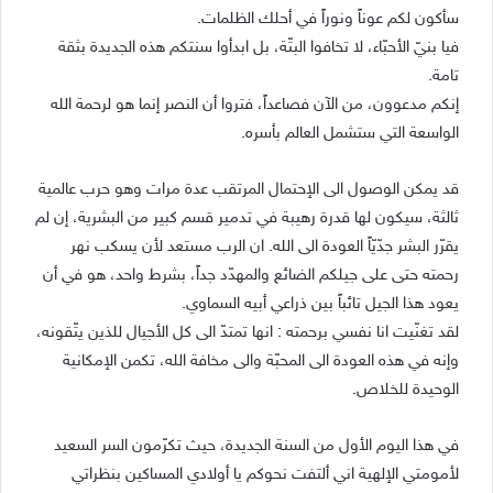
سأكون لكم عوناً ونوراً في أحلك الظلمات.
فيا بنيّ الأحبّاء، لا تخافوا البتّة، بل ابدأوا سنتكم هذه الجديدة بثقة
تامة.
إنكم مدعوون، من الآن فصاعداً، فتروا أن النصر إنما هو لرحمة الله
الواسعة التي ستشمل العالم بأسره.
قد يمكن الوصول الى الإحتمال المرتقب عدة مرات وهو حرب عالمية
ثالثة، سيكون لها قدرة رهيبة في تدمير قسم كبير من البشرية، إن لم
يقرّر البشر جدّيّاً العودة الى الله. ان الرب مستعد لأن يسكب نهر
رحمته حتى على جيلكم الضائع والمهدّد جداً، بشرط واحد، هو في أن
يعود هذا الجيل تائباً بين ذراعي أبيه السماوي.
لقد تغنّيت انا نفسي برحمته : انها تمتدّ الى كل الأجيال للذين يتّقونه،
وإنه في هذه العودة الى المحبّة والى مخافة الله، تكمن الإمكانية
الوحيدة للخلاص.
في هذا اليوم الأول من السنة الجديدة، حيث تكرّمون السر السعيد
لأمومتي الإلهية اني ألتفت نحوكم يا أولادي المساكين بنظراتي