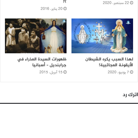
؟!
22 سبتمبر، 2020
20 يناير، 2016
لهذا السبب يكره الشيطان
ظهورات السيدة العذراء في
الأيقونة العجائبية!
جرابنديل – أسبانيا
7 يونيو، 2020
15 أبريل، 2015
اترك رد