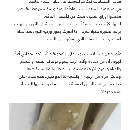
قدمَي المصلوب كتكريم للمسيح في بداية السنة الماضية.
في فترة عيد الميلاد كانت مفاجأة الرعية والمؤمنين عظيمة، حين
شاهدوا أوراق صغيرة تنبت من الأغصان الجافّة.
لكنها تكرّرت منذ بضعة أيام وهذه المرة إضافة إلى الأوراق ظهرت
براعم صغيرة حمراء سرعان ما أزهرت زهور وردية اللون عند أقدام
المسيح، حيث المسمار الذي يسمّره على الصليب.
علّق كاهن كنيسة ميناء بونزا على الأعجوبة قائلًا: “هذا يجعلني أفكّر
اليوم، أن من معاناة وآلام الرب يسوع تولد لنا الصحة والسلام
والحياة والفرح. إنّ هذه علامة أمل ورجاء لنا وللبشرية جمعاء”
وقالت امرأة من الرعية: ” بالنسبة لنا المؤمنين، هذه علامة على أن
صلواتنا في أيام المِحن الصعبة تصل السماء ويسمعها الرب. إنها
علامة جيدة”.