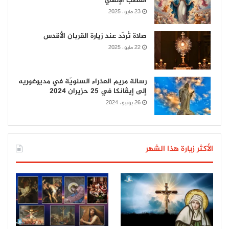
الغضب الإلهي
23 مايو، 2025
صلاة تُردّد عند زيارة القربان الأقدس
22 مايو، 2025
رسالة مريم العذراء السنويّة في مديوغوريه
إلى إيڤانكا في 25 حزيران 2024
26 يونيو، 2024
الأكثر زيارة هذا الشهر