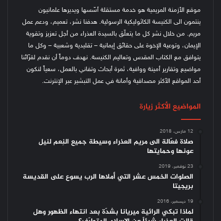
موقع الأزمنة المريمية هو خدمة مستقلة أسّسها ويديرها علمانيون
ينتمون الى الكنيسة الكاثوليكية الرسولية. هدفنا نشر، تعميم، ودعم عمل
مريم. من خلال نشر كل ما يتعلّق بالسيدة العذراء من أجل تعزيز وتقوية
الإيمان، وتوعية الإخوة على حقائق إيمانية – تقليدية وشعبية – وكل ما
يتوافق مع الكتاب المقدس وتعاليم الكنيسة.
نهدف دوماً أن نقدم لقرّائنا
مواضيع وتقارير أمينة ووافية، ثمرة أبحاث وتفاني بالعمل، سعياً لنكون
أحد المواقع الأكثر مصداقية وأمانة في عمل التبشير عبر الإنترنت.
المواضيع الأكثر زيارة
12 مارس، 2018
صلاة فعّالة الى مريم العذراء وسيطة جميع النِعم لنيل
عونها وحمايتها
23 نوفمبر، 2019
الصلوات الخمس عشر التي أملاها الرب يسوع على القديسة
بريجيتا
19 ديسمبر، 2016
لماذا تبكي الرائية ميريانا بشدّة بعد انتهاء الظهور وهل