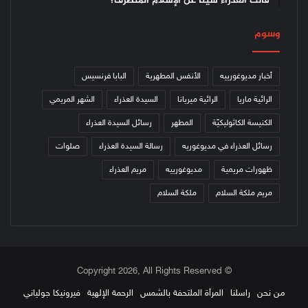
قالت العذراء شيئاً عن الإسلام المتطرّف؟
وسوم
أخبار مديوغورييه
الأنفس المطهرية
البابا فرنسيس
الرائية ماريا
الرائية ميريانا
السيدة العذراء
الشهر المريمي
الكنيسة الكاثوليكيّة
المطهر
رسائل السيدة العذراء
رسائل العذراء في مديوغوريه
رسالة السيدة العذراء
صلوات
ظهورات مريمية
مديوغورييه
مريم العذراء
مريم ملكة السلام
ملكة السلام
© Copyright 2026, All Rights Reserved
من نحن
راسلنا
المرأة الملتحفة بالشمس
الرحمة الإلهية
فيرونيكا جولياني