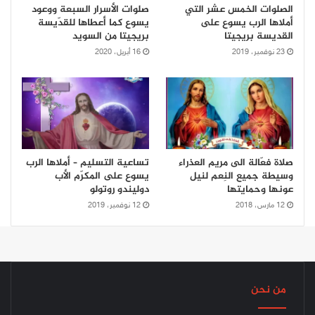
الصلوات الخمس عشر التي
صلوات الأسرار السبعة ووعود
أملاها الرب يسوع على
يسوع كما أعطاها للقدّيسة
القديسة بريجيتا
بريجيتا من السويد
23 نوفمبر، 2019
16 أبريل، 2020
صلاة فعّالة الى مريم العذراء
تساعية التسليم – أملاها الرب
وسيطة جميع النِعم لنيل
يسوع على المكرّم الأب
عونها وحمايتها
دوليندو روتولو
12 مارس، 2018
12 نوفمبر، 2019
من نحن