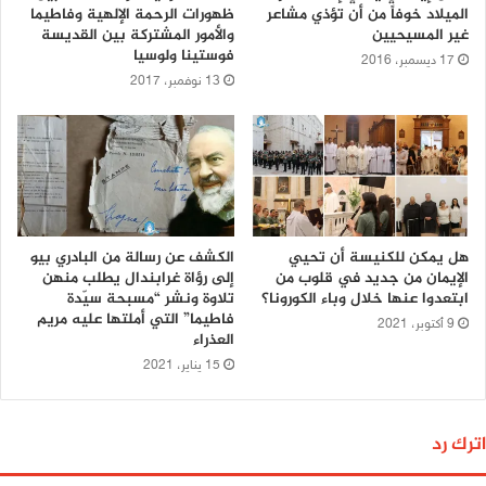
الميلاد خوفاً من أن تؤذي مشاعر
ظهورات الرحمة الإلهية وفاطيما
غير المسيحيين
والأمور المشتركة بين القديسة
فوستينا ولوسيا
17 ديسمبر، 2016
13 نوفمبر، 2017
هل يمكن للكنيسة أن تحيي
الكشف عن رسالة من البادري بيو
الإيمان من جديد في قلوب من
إلى رؤاة غرابندال يطلب منهن
ابتعدوا عنها خلال وباء الكورونا؟
تلاوة ونشر “مسبحة سيّدة
فاطيما” التي أملتها عليه مريم
9 أكتوبر، 2021
العذراء
15 يناير، 2021
اترك رد