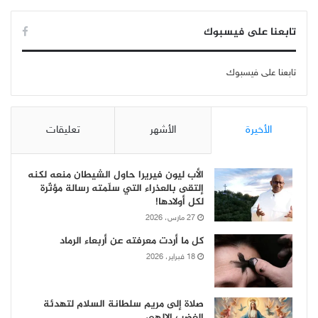
تابعنا على فيسبوك
تابعنا على فيسبوك
الأخيرة
الأشهر
تعليقات
الأب ليون فيريرا حاول الشيطان منعه لكنه
إلتقى بالعذراء التي سلّمته رسالة مؤثّرة
لكل أولادها!
27 مارس، 2026
كل ما أردت معرفته عن أربعاء الرماد
18 فبراير، 2026
صلاة إلى مريم سلطانة السلام لتهدئة
الغضب الإلهي