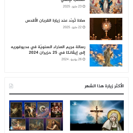
23 مايو، 2025
صلاة تُردّد عند زيارة القربان الأقدس
22 مايو، 2025
رسالة مريم العذراء السنويّة في مديوغوريه
إلى إيڤانكا في 25 حزيران 2024
26 يونيو، 2024
الأكثر زيارة هذا الشهر