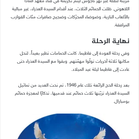
مزيّنة لنقله عبر نهر تاجوس ليتم تكريمه في فناء معهد ألمادا
اللاهوتي. ظلت الحمائم الثلاث، عند أقدام السيدة العذراء، غير مبالية
بالألعاب النارية، وضوضاء المحرّكات وضجيج صافرات مئات القوارب
المرافقة.
نهاية الرحلة
وفي رحلة العودة إلى فاطيما، كانت الحمامات تطير بعيداً، لتحل
مكانها ثلاثة آخريات تولّوا مهمّتهم. وبقوا مع السيدة العذراء حتى
عادت إلى فاطيما ليلة عيد الميلاد.
بعد رحلة الحج الرائعة تلك عام 1946، تم نحت العديد من تماثيل
السيدة العذراء تزيّنها ثلاث حمائم عند قدميها، تذكارًا لمعجزة حمائم
بومبارال.