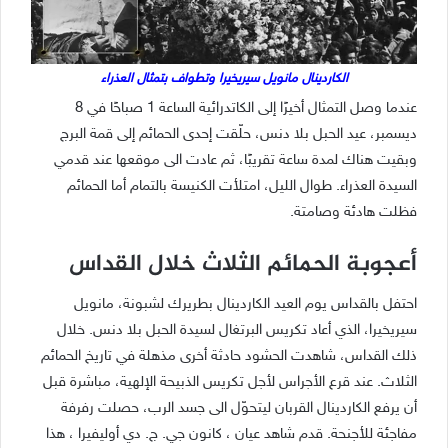
الكاردينال مانويل سيريخيرا وتطواف بتمثال العذراء
عندما وصل التمثال أخيرًا إلى الكاتدرائية الساعة 1 صباحًا في 8
ديسمبر، عيد الحبل بلا دنس، حلّقت إحدى الحمائم إلى قمة البرج
وبقيت هناك لمدة ساعة تقريبًا، ثم عادت الى موقعها عند قدمي
السيدة العذراء. طوال الليل، امتلأت الكنيسة بالتمام أما الحمائم
فظلت هادئة وصامتة.
أعجوبة الحمائم الثلاث خلال القداس
احتفل بالقداس يوم العيد الكاردينال بطريرك لشبونة، مانويل
سيريخيرا، الذي أعاد تكريس البرتغال لسيدة الحبل بلا دنس. خلال
ذلك القداس، شاهدت الحشود حادثة أخرى مذهلة في تاريخ الحمائم
الثلاث. عند قرع الأجراس لأجل تكريس الذبيحة الإلهية، مباشرة قبل
أن يرفع الكاردينال القربان ليتحوّل الى جسد الرب، حصلت رفرفة
مفاجئة للأجنحة. قدم شاهد عيان ، كانون جي. ج. دي أوليفيرا ، هذا