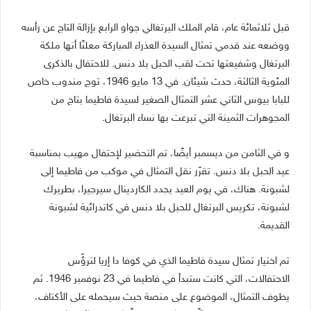
قبل ثلاثمائة عام، قام الملك البرتغالي جواو الرابع بإزالة التاج عن رأسه
ووضعه عند قدمي تمثال السيدة العذراء المباركة معلنًا أنها ملكة
البرتغال وشفيعتها تحت لقب الحبل بلا دنس. للاحتفال بالذكرى
المئوية الثالثة، حدث شيئان. في 13 مايو 1946، توج مندوب خاص
للبابا بيوس الثاني عشر التمثال الصغير لسيدة فاطيما بتاج من
المجوهرات الثمينة التي تبرعت بها نساء البرتغال.
و في الثامن من ديسمبر أيضًا، تم التحضير لإحتفال مهيب بمناسبة
عيد الحبل بلا دنس. تقرّر نقل التمثال في موكب من فاطيما إلى
لشبونة. هناك، في يوم العيد يجدد الكاردينال سيرجيرا، بطريرك
لشبونة، تكريس البرتغال للحبل بلا دنس في كاتدرائية لشبونة
القديمة.
تم اختيار تمثال سيدة فاطيما الذي في كوفا دا إريا لترؤّس
الاحتفالات، التي كانت ستبدأ في فاطيما في 23 نوفمبر 1946. ثم
يطوف التمثال، الموضوع على منصة حيث سيحمله على الأكتاف،