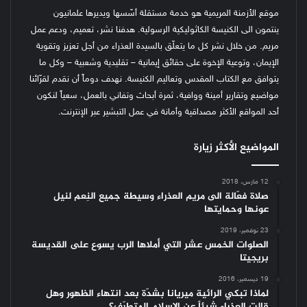
موقع الأزمنة المريمية هو خدمة مستقلة أسّسها ويديرها علمانيون
ينتمون الى الكنيسة الكاثوليكية الرسولية. هدفنا نشر، تعميم، ودعم عمل
مريم. من خلال نشر كل ما يتعلّق بالسيدة العذراء من أجل تعزيز وتقوية
الإيمان، وتوعية الإخوة على حقائق إيمانية – تقليدية وشعبية – وكل ما
يتوافق مع الكتاب المقدس وتعاليم الكنيسة.
نهدف دوماً أن نقدم لقرّائنا
مواضيع وتقارير أمينة ووافية، ثمرة أبحاث وتفاني بالعمل، سعياً لنكون
أحد المواقع الأكثر مصداقية وأمانة في عمل التبشير عبر الإنترنت.
المواضيع الأكثر زيارة
12 مارس، 2018
صلاة فعّالة الى مريم العذراء وسيطة جميع النِعم لنيل
عونها وحمايتها
23 نوفمبر، 2019
الصلوات الخمس عشر التي أملاها الرب يسوع على القديسة
بريجيتا
19 ديسمبر، 2016
لماذا تبكي الرائية ميريانا بشدّة بعد انتهاء الظهور وهل
قالت العذراء شيئاً عن الإسلام المتطرّف؟