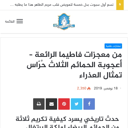
تسع أول سبوت بدل خمسة لتعويض قلب مريم الطاهر هذا ما يطلبه يسوع!
القائمة
مختارات عالمية
من معجزات فاطيما الرائعة –
أعجوبة الحمائم الثلاث حُرّاس
تمثال العذراء
18 نوفمبر، 2019
2٬350
Pinterest
مشاركة عبر البريد
طباعة
حدث تاريخي يسرد كيفية تكريم ثلاثة
من الحمائم البيضاء لملكة البرتغال