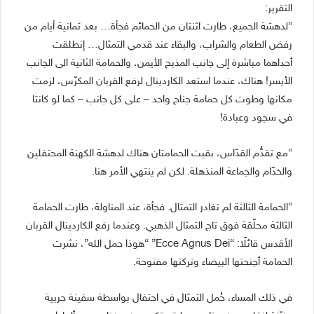
التقرير:
“لدهشة الجميع، طارت اثنتان من الحمائم فجأة… بعد ثمانية أيام من
رفض الطعام والشراب، والبقاء عند قدمي التمثال… إنطلقت
أحداهما مباشرة إلى جانب المذبح الأيمن، والحمامة الثانية الى الجانب
الأيسر! هناك، عندما استعد الكاردينال لرفع القربان المكرّس، لزمت
مكانها وطوت كل حمامة جناح واحد – على كل جانب – كما لو كانتا
في سجود وعبادة!
“مع تقدُّم القدّاس، بقيت الحمامتان هناك لدهشة الكهنة المحتفلين
والخدّام والجماعة المنذهلة. لكن لم ينتهي الأمر هنا.
“الحمامة الثالثة لم تغادر التمثال. فجأة، عند المناولة، طارت الحمامة
الثالثة محلّقة فوق تاج التمثال الذهبي. وعندما رفع الكاردينال القربان
الأقدس قائلًا: “Ecce Agnus Dei” “هوذا حمل الله”، نشرت
الحمامة أجنحتها البيضاء وتركتها مفتوحة.
في ذلك المساء، حُمل التمثال في احتفال بواسطة سفينة حربية