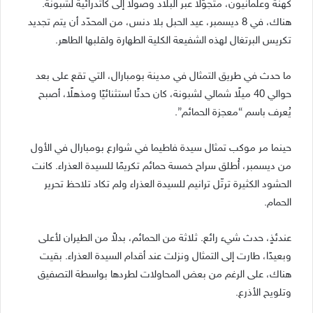
كهنة وعلمانيون، متجوّلًا عبر البلاد وصولًا إلى كاتدرائية لشبونة.
هناك، في 8 ديسمبر، عيد الحبل بلا دنس، من المحدّد أن يتم تجديد
تكريس البرتغال لهذه الشفيعة الكلية الطهارة ولقلبها الطاهر.
ما حدث في طريق التمثال في مدينة بومبارال، التي تقع على بعد
حوالي 40 ميلًا شمالي لشبونة، كان حدثًا استثنائيًا ومذهلًا، أصبح
يُعرف باسم “معجزة الحمائم”.
حينما مر موكب تمثال سيدة فاطيما في شوارع بومبارال في الأول
من ديسمبر، أُطلق سراح خمسة حمائم تكريمًا للسيدة العذراء. كانت
الحشود الكثيرة ترتّل ترانيم للسيدة العذراء ولم تكاد تلاحظ تحرير
الحمام.
عندئذٍ، حدث شيء رائع. ثلاثة من الحمائم، بدلاً من الطيران لأعلى
وبعيدًا، طارت إلى التمثال ونزلت عند أقدام السيدة العذراء. بقيت
هناك، على الرغم من بعض المحاولات لطردها بواسطة التصفيق
وتلويح الأذرع.