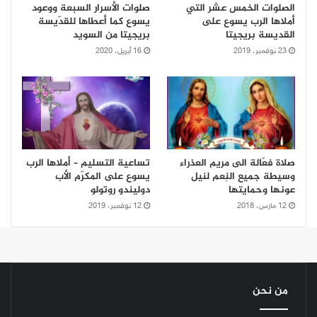
الصلوات الخمس عشر التي
صلوات الأسرار السبعة ووعود
أملاها الرب يسوع على
يسوع كما أعطاها للقدّيسة
القديسة بريجيتا
بريجيتا من السويد
23 نوفمبر، 2019
16 أبريل، 2020
صلاة فعّالة الى مريم العذراء
تساعية التسليم – أملاها الرب
وسيطة جميع النِعم لنيل
يسوع على المكرّم الأب
عونها وحمايتها
دوليندو روتولو
12 مارس، 2018
12 نوفمبر، 2019
من نحن