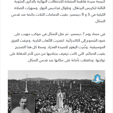
كنيسة سيدة فاطيما المضاءة للاحتفالات النهائية بالذكرى المئوية
الثالثة لتكريس البرتغال. وطوال قداديس النهار، وسهرات الصلاة
الليلية في 5 و 6 ديسمبر، بقيت الحمامات الثلاث جاثمة عند قدمي
التمثال.
في مساء يوم 7 ديسمبر، تم نقل التمثال في موكب مهيب على
ضوء الشموع إلى الكاتدرائية. انفجرت الألعاب النارية، وعزفت الفرق
الموسيقية، ونُثرت الزهور للسيدة العذراء. وسط كل هذا الضجيج
بقيت الحمائم، التي كانت ترفرف بجناحيها من حين لآخر للحفاظ على
توازنها، وحافظت بأمانة على مكانها عند قدمي التمثال.