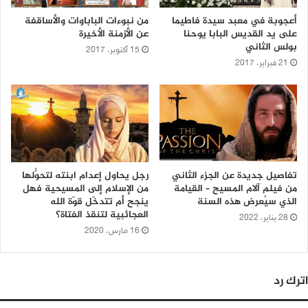
أعجوبة في معبد سيدة فاطيما
من نبوءات الباباوات والأساقفة
على يد القديس البابا يوحنا
عن الأزمنة الأخيرة
بولس الثاني
15 أكتوبر، 2017
21 فبراير، 2017
تفاصيل جديدة عن الجزء الثاني
رجل يحاول إعدام ابنته لتحوُّلها
من فيلم آلام المسيح – القيامة
من الإسلام إلى المسيحية فهل
الذي سيُعرض هذه السنة
ينجح أم تتدخّل قوّة الله
العجائبية لتنقذ الفتاة؟
28 يناير، 2022
16 مارس، 2020
اترك رد