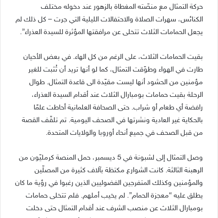
حركة التمثال مع منصّته المغطاة بالزهور عند دخوله مختلف
الكنائس، سهرات الصلاة والاحتفالات الليلية التي جرت – كل ذلك لم
يجعل الحمامات الثلاث تتخلى عن مرافقتها المؤثرة للسيدة العذراء”.
بقيت الحمامات الثلاث، على الرغم من كل الهاء. في بعض الأحيان
طارت في الهواء وطوّقت التمثال، كما لو أنها تريد أن تُثبت للغير
مؤمنين من الحشود أنها ليست مقيّدة الى قاعدة التمثال. طوال
الرحلة بقيت حمامات بومبارال الثلاث عند أقدام السيدة العذراء،
رافضة أي طعام أو شراب. حتى الصحافة العلمانية أحاطت علمًا
بالحكاية غير العادية ونشرتها في الصحف اليومية. تم تلقّف القصة
من قبل الصحف في جميع أنحاء أوروبا والولايات المتحدة.
وصل التمثال إلى لشبونة في 5 ديسمبر، حمل المنصة كرمليّون من
الرهبنة الثالثة. كانت الشوارع مكتظة بآلاف كثيرة من المصلّين
والمؤمنين وكذلك المتفرجين الفضوليين الذين رغبوا في رؤية ما كان
يطلق عليه “معجزة الحمام”. لم يخيب أملهم. فلم تتخلى حمامات
بومبارال الثلاث عن منصب الشرف عند أقدام التمثال حتى دخلت