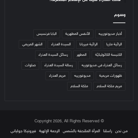
وسوم
أخبار مديوغورييه
الأنفس المطهرية
البابا فرنسيس
الرائية ماريا
الرائية ميريانا
السيدة العذراء
الشهر المريمي
الكنيسة الكاثوليكيّة
المطهر
رسائل السيدة العذراء
رسائل العذراء في مديوغوريه
رسالة السيدة العذراء
صلوات
ظهورات مريمية
مديوغورييه
مريم العذراء
مريم ملكة السلام
ملكة السلام
© Copyright 2026, All Rights Reserved
من نحن
راسلنا
المرأة الملتحفة بالشمس
الرحمة الإلهية
فيرونيكا جولياني