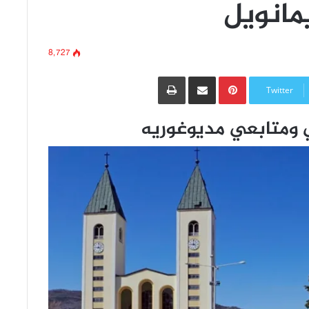
يمانويل
8٬727
Pinterest
مشاركة عبر البريد
طباعة
Twitter
ي ومتابعي مديوغوريه