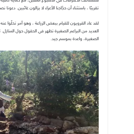
ستُستأنف الاعترافات في الأسبوع المقبل، مع حماية كافية 
تقريبًا ، باستثناء أن حجّاجنا الأعزاء لا يزالون غائبين. دعون
لقد عاد القرويون للقيام ببعض الزراعة ، وهو أمر تخلّوا عنه
العديد من البراعم الصغيرة تظهر في الحقول حول المنازل. تت
الصغيرة، واعدة بموسم جيد.