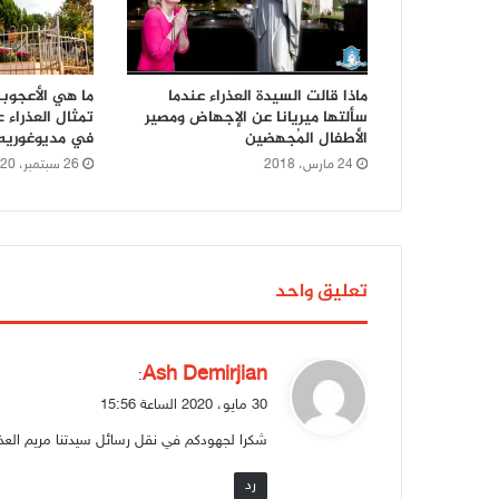
ماذا قالت السيدة العذراء عندما
ما هي الأعجوب
سألتها ميريانا عن الإجهاض ومصير
تمثال العذراء 
الأطفال المُجهضين
في مديوغوريه
24 مارس، 2018
26 سبتمبر، 2020
تعليق واحد
ي
Ash Demirjian
:
ق
30 مايو، 2020 الساعة 15:56
و
شكرا لجهودكم في نقل رسائل سيدتنا مريم العذر
ل
رد