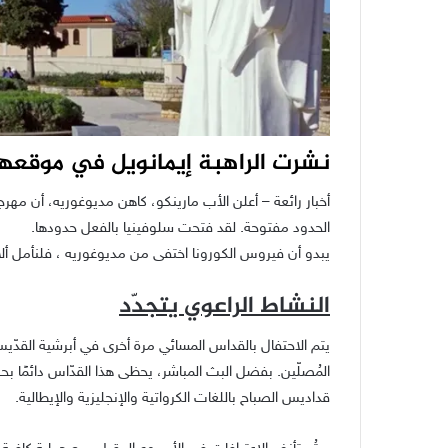
نشرت الراهبة إيمانويل في موقعها 
أخبار رائعة – أعلن الأب مارينكو، كاهن مديوغوريه، أن مه
الحدود مفتوحة. لقد فتحت سلوفينيا بالفعل حدودها.
يبدو أن فيروس الكورونا اختفى من مديوغوريه ، فلنأمل ألا
النشاط الراعوي يتجدّد
يتم الاحتفال بالقداس المسائي مرة أخرى في أبرشية القدّيس
المُصلّين. بفضل البث المباشر، يحظى هذا القدّاس دائمًا ب
قداديس الصباح باللغات الكرواتية والإنجليزية والإيطالية.