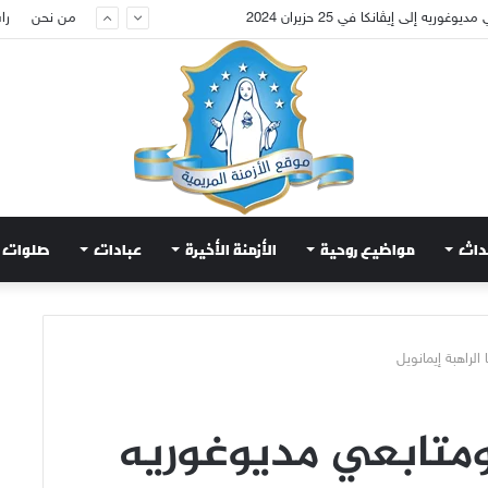
ويض قلب مريم الطاهر هذا ما يطلبه يسوع!
من نحن
را
داث
مواضيع روحية
الأزمنة الأخيرة
عبادات
صلوات
الراهبة إيمانويل
 ومتابعي مديوغوريه