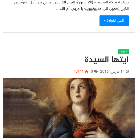
تساعية ملكة السلام – (20 حزيران) اليوم الخامس نصلّي من أجل المؤمنين
الذين يحجّون الى مديوغورييه يا مريم، أمّ الله…
أكمل القراءة »
صلوات
ايتها السيدة
14 مارس، 2015
0
1٬441