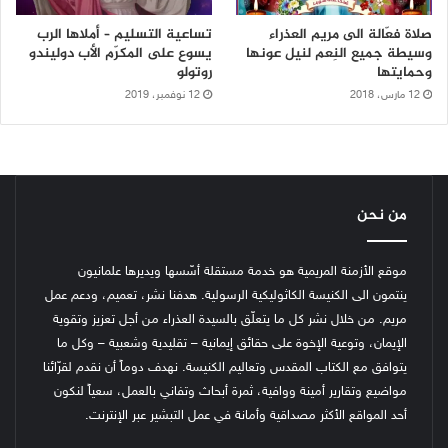
صلاة فعّالة الى مريم العذراء
تساعية التسليم – أملاها الرب
وسيطة جميع النِعم لنيل عونها
يسوع على المكرّم الأب دوليندو
وحمايتها
روتولو
12 مارس، 2018
12 نوفمبر، 2019
من نحن
موقع الأزمنة المريمية هو خدمة مستقلة أسّسها ويديرها علمانيون
ينتمون الى الكنيسة الكاثوليكية الرسولية. هدفنا نشر، تعميم، ودعم عمل
مريم. من خلال نشر كل ما يتعلّق بالسيدة العذراء من أجل تعزيز وتقوية
الإيمان، وتوعية الإخوة على حقائق إيمانية – تقليدية وشعبية – وكل ما
يتوافق مع الكتاب المقدس وتعاليم الكنيسة.
نهدف دوماً أن نقدم لقرّائنا
مواضيع وتقارير أمينة ووافية، ثمرة أبحاث وتفاني بالعمل، سعياً لنكون
أحد المواقع الأكثر مصداقية وأمانة في عمل التبشير عبر الإنترنت.