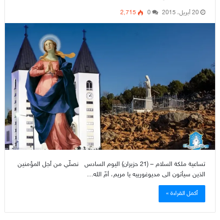
20 أبريل، 2015
0
2٬715
تساعية ملكة السلام – (21 حزيران) اليوم السادس نصلّي من أجل المؤمنين
الذين سيأتون الى مديوغورييه يا مريم، أمّ الله…
أكمل القراءة »