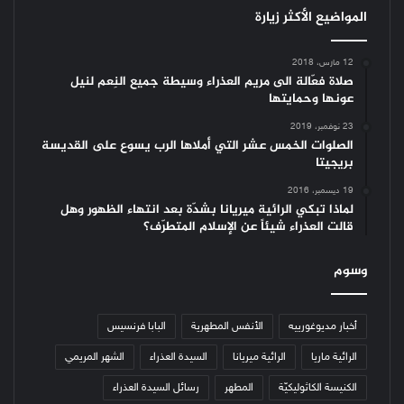
المواضيع الأكثر زيارة
12 مارس، 2018
صلاة فعّالة الى مريم العذراء وسيطة جميع النِعم لنيل
عونها وحمايتها
23 نوفمبر، 2019
الصلوات الخمس عشر التي أملاها الرب يسوع على القديسة
بريجيتا
19 ديسمبر، 2016
لماذا تبكي الرائية ميريانا بشدّة بعد انتهاء الظهور وهل
قالت العذراء شيئاً عن الإسلام المتطرّف؟
وسوم
أخبار مديوغورييه
الأنفس المطهرية
البابا فرنسيس
الرائية ماريا
الرائية ميريانا
السيدة العذراء
الشهر المريمي
الكنيسة الكاثوليكيّة
المطهر
رسائل السيدة العذراء