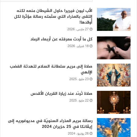
الأب ليون فيريرا حاول الشيطان منعه لكنه
إلتقى بالعذراء التي سلّمته رسالة مؤثّرة لكل
أولادها!
27 مارس، 2026
كل ما أردت معرفته عن أربعاء الرماد
18 فبراير، 2026
صلاة إلى مريم سلطانة السلام لتهدئة الغضب
الإلهي
23 مايو، 2025
صلاة تُردّد عند زيارة القربان الأقدس
22 مايو، 2025
رسالة مريم العذراء السنويّة في مديوغوريه إلى
إيڤانكا في 25 حزيران 2024
26 يونيو، 2024