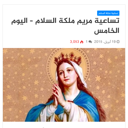
تساعية ملكة السلام
تساعية مريم ملكة السلام – اليوم
الخامس
19 أبريل، 2015
1
3٬053