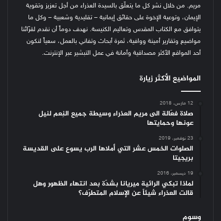
مريم. من خلال نشر كل ما يتعلّق بالسيدة العذراء من أجل تعزيز وتقوية
الإيمان، وتوعية الإخوة على حقائق إيمانية – تقليدية وشعبية – وكل ما
يتوافق مع الكتاب المقدس وتعاليم الكنيسة.
نهدف دوماً أن نقدم لقرّائنا
مواضيع وتقارير أمينة ووافية، ثمرة أبحاث وتفاني بالعمل، سعياً لنكون
أحد المواقع الأكثر مصداقية وأمانة في عمل التبشير عبر الإنترنت.
المواضيع الأكثر زيارة
12 مارس، 2018
صلاة فعّالة الى مريم العذراء وسيطة جميع النِعم لنيل
عونها وحمايتها
23 نوفمبر، 2019
الصلوات الخمس عشر التي أملاها الرب يسوع على القديسة
بريجيتا
19 ديسمبر، 2016
لماذا تبكي الرائية ميريانا بشدّة بعد انتهاء الظهور وهل
قالت العذراء شيئاً عن الإسلام المتطرّف؟
وسوم