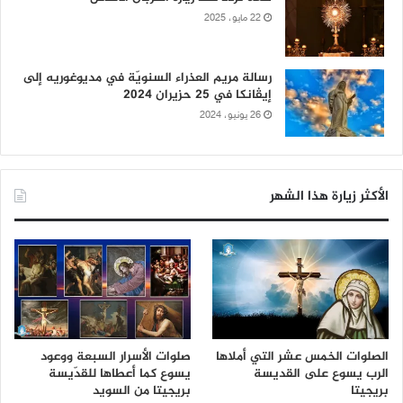
22 مايو، 2025
رسالة مريم العذراء السنويّة في مديوغوريه إلى
إيڤانكا في 25 حزيران 2024
26 يونيو، 2024
الأكثر زيارة هذا الشهر
الصلوات الخمس عشر التي أملاها
صلوات الأسرار السبعة ووعود
الرب يسوع على القديسة
يسوع كما أعطاها للقدّيسة
بريجيتا
بريجيتا من السويد