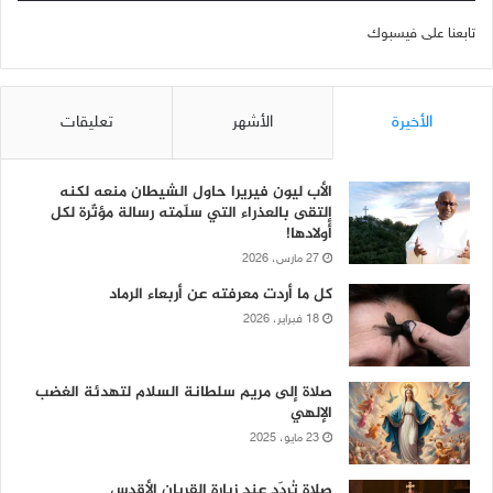
تابعنا على فيسبوك
الأخيرة
الأشهر
تعليقات
الأب ليون فيريرا حاول الشيطان منعه لكنه
إلتقى بالعذراء التي سلّمته رسالة مؤثّرة لكل
أولادها!
27 مارس، 2026
كل ما أردت معرفته عن أربعاء الرماد
18 فبراير، 2026
صلاة إلى مريم سلطانة السلام لتهدئة الغضب
الإلهي
23 مايو، 2025
صلاة تُردّد عند زيارة القربان الأقدس