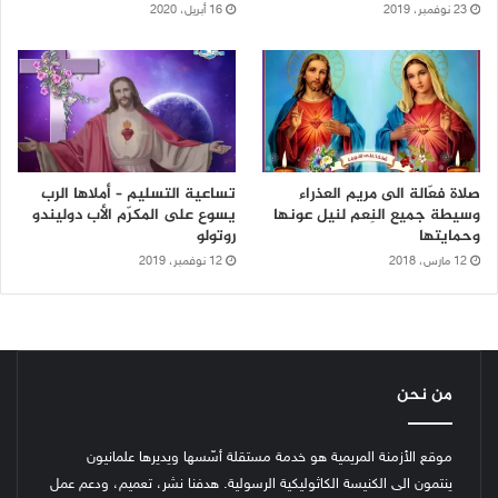
23 نوفمبر، 2019
16 أبريل، 2020
صلاة فعّالة الى مريم العذراء
تساعية التسليم – أملاها الرب
وسيطة جميع النِعم لنيل عونها
يسوع على المكرّم الأب دوليندو
وحمايتها
روتولو
12 مارس، 2018
12 نوفمبر، 2019
من نحن
موقع الأزمنة المريمية هو خدمة مستقلة أسّسها ويديرها علمانيون
ينتمون الى الكنيسة الكاثوليكية الرسولية. هدفنا نشر، تعميم، ودعم عمل