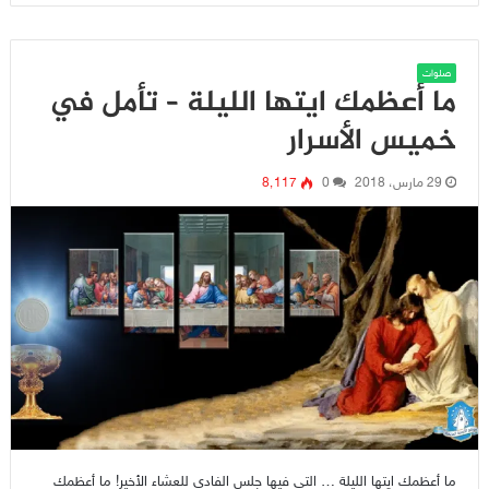
صلوات
ما أعظمك ايتها الليلة – تأمل في
خميس الأسرار
29 مارس، 2018
0
8٬117
ما أعظمك ايتها الليلة … التي فيها جلس الفادي للعشاء الأخير! ما أعظمك