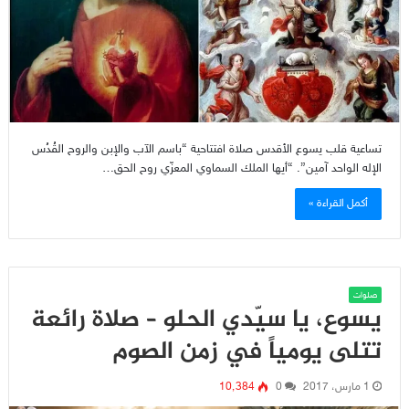
تساعية قلب يسوع الأقدس صلاة افتتاحية “باسم الآب والإبن والروح القُدُس
الإله الواحد آمين”. “أيها الملك السماوي المعزّي روح الحق…
أكمل القراءة »
صلوات
يسوع، يا سيّدي الحلو – صلاة رائعة
تتلى يومياً في زمن الصوم
1 مارس، 2017
0
10٬384