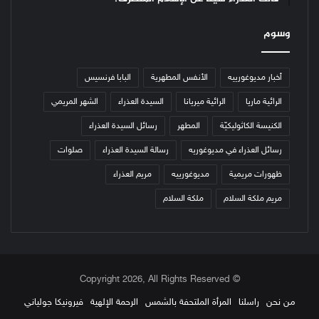
وسوم
أخبار مديوغورييه
الأنفس المطهرية
البابا فرنسيس
الرائية ماريا
الرائية ميريانا
السيدة العذراء
الشهر المريمي
الكنيسة الكاثوليكيّة
المطهر
رسائل السيدة العذراء
رسائل العذراء في مديوغوريه
رسالة السيدة العذراء
صلوات
ظهورات مريمية
مديوغورييه
مريم العذراء
مريم ملكة السلام
ملكة السلام
© Copyright 2026, All Rights Reserved
من نحن
راسلنا
المرأة الملتحفة بالشمس
الرحمة الإلهية
فيرونيكا جولياني