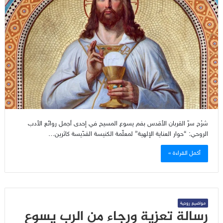
شرْح سرّ القربان الأقدس بفم يسوع المسيح في إحدى أجمل روائع الأدب
الروحي: “حوار العناية الإلهية” لمعلّمة الكنيسة القدّيسة كاثرين…
أكمل القراءة »
مواضيع روحية
رسالة تعزية ورجاء من الرب يسوع