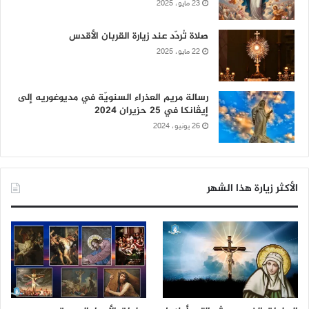
23 مايو، 2025
صلاة تُردّد عند زيارة القربان الأقدس
22 مايو، 2025
رسالة مريم العذراء السنويّة في مديوغوريه إلى
إيڤانكا في 25 حزيران 2024
26 يونيو، 2024
الأكثر زيارة هذا الشهر