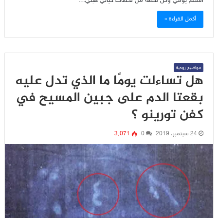
استلم يومي وكل لحظة من لحظات حياتي هبني…
أكمل القراءة »
مواضيع روحية
هل تساءلت يومًا ما الذي تدل عليه
بقعتا الدم على جبين المسيح في
كفن تورينو ؟
24 سبتمبر، 2019
0
3٬071