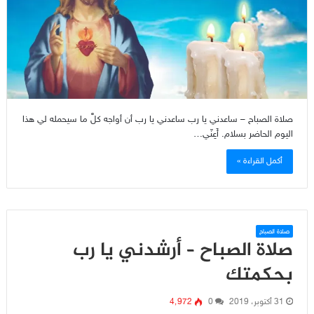
صلاة الصباح – ساعدني يا رب ساعدني يا رب أن أواجه كلَّ ما سيحمله لي هذا
اليوم الحاضر بسلام. أَعِنّي…
أكمل القراءة »
صلاة الصباح
صلاة الصباح – أرشدني يا رب
بحكمتك
31 أكتوبر، 2019
0
4٬972