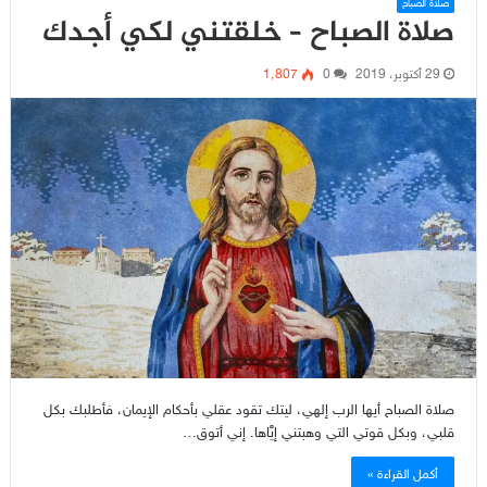
صلاة الصباح
صلاة الصباح – خلقتني لكي أجدك
29 أكتوبر، 2019
0
1٬807
صلاة الصباح أيها الرب إلهي، ليتك تقود عقلي بأحكام الإيمان، فأطلبك بكل
قلبي، وبكل قوتي التي وهبتني إيَّاها. إني أتوق…
أكمل القراءة »