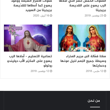
الصلوات الخمس عشر التي أملاها
صلوات الأسرار السبعة ووعود
الرب يسوع على القديسة
يسوع كما أعطاها للقدّيسة
بريجيتا
بريجيتا من السويد
23 نوفمبر، 2019
16 أبريل، 2020
صلاة فعّالة الى مريم العذراء
تساعية التسليم – أملاها الرب
وسيطة جميع النِعم لنيل عونها
يسوع على المكرّم الأب دوليندو
وحمايتها
روتولو
12 مارس، 2018
12 نوفمبر، 2019
من نحن