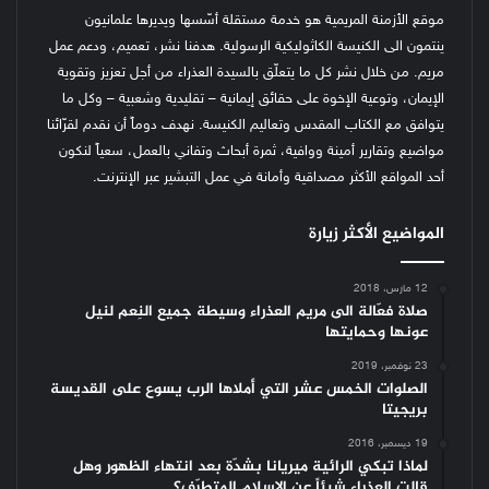
موقع الأزمنة المريمية هو خدمة مستقلة أسّسها ويديرها علمانيون
ينتمون الى الكنيسة الكاثوليكية الرسولية. هدفنا نشر، تعميم، ودعم عمل
مريم. من خلال نشر كل ما يتعلّق بالسيدة العذراء من أجل تعزيز وتقوية
الإيمان، وتوعية الإخوة على حقائق إيمانية – تقليدية وشعبية – وكل ما
يتوافق مع الكتاب المقدس وتعاليم الكنيسة.
نهدف دوماً أن نقدم لقرّائنا
مواضيع وتقارير أمينة ووافية، ثمرة أبحاث وتفاني بالعمل، سعياً لنكون
أحد المواقع الأكثر مصداقية وأمانة في عمل التبشير عبر الإنترنت.
المواضيع الأكثر زيارة
12 مارس، 2018
صلاة فعّالة الى مريم العذراء وسيطة جميع النِعم لنيل
عونها وحمايتها
23 نوفمبر، 2019
الصلوات الخمس عشر التي أملاها الرب يسوع على القديسة
بريجيتا
19 ديسمبر، 2016
لماذا تبكي الرائية ميريانا بشدّة بعد انتهاء الظهور وهل
قالت العذراء شيئاً عن الإسلام المتطرّف؟