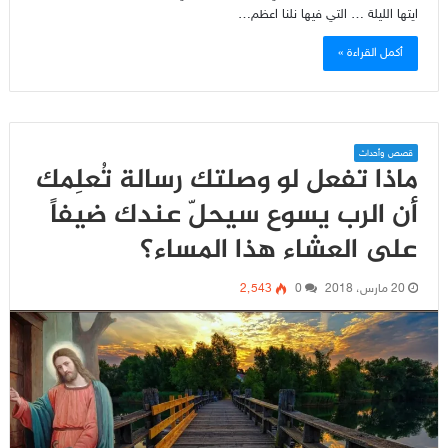
ايتها الليلة … التي فيها نلنا اعظم…
أكمل القراءة »
قصص وأحداث
ماذا تفعل لو وصلتك رسالة تُعلِمك
أن الرب يسوع سيحلّ عندك ضيفاً
على العشاء هذا المساء؟
20 مارس، 2018
0
2٬543