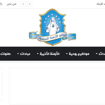
الرماد
من نحن
را
داث
مواضيع روحية
الأزمنة الأخيرة
عبادات
صلوات