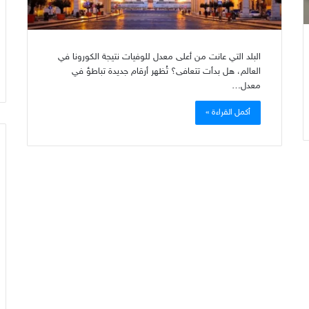
البلد التي عانت من أعلى معدل للوفيات نتيجة الكورونا في
العالم، هل بدأت تتعافى؟ تُظهر أرقام جديدة تباطؤ في
معدل…
أكمل القراءة »