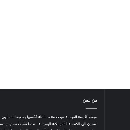
من نحن
موقع الأزمنة المريمية هو خدمة مستقلة أسّسها ويديرها علمانيون
ينتمون الى الكنيسة الكاثوليكية الرسولية. هدفنا نشر، تعميم، ودعم