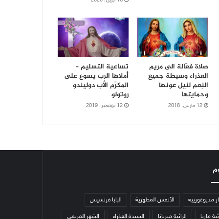
16 أبريل، 2020
صلاة فعّالة الى مريم
تساعية التسليم –
العذراء وسيطة جميع
أملاها الرب يسوع على
النِعم لنيل عونها
المكرّم الأب دوليندو
وحمايتها
روتولو
12 مارس، 2018
12 نوفمبر، 2019
م
ار مديوغورييه
الأنفس المطهرية
البابا فرنسيس
ئية ماريا
الرائية ميريانا
السيدة العذراء
الشهر المريمي