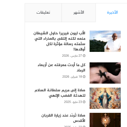
الأخيرة
الأشهر
تعليقات
الأب ليون فيريرا حاول الشيطان
منعه لكنه إلتقى بالعذراء التي
سلّمته رسالة مؤثّرة لكل
أولادها!
27 مارس، 2026
كل ما أردت معرفته عن أربعاء
الرماد
18 فبراير، 2026
صلاة إلى مريم سلطانة السلام
لتهدئة الغضب الإلهي
23 مايو، 2025
صلاة تُردّد عند زيارة القربان
الأقدس