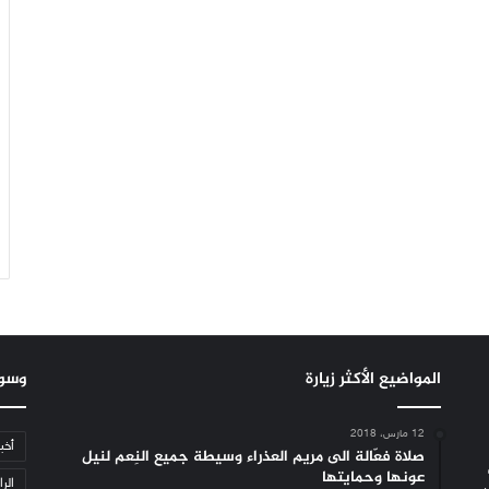
المواضيع الأكثر زيارة
وسو
12 مارس، 2018
أخب
صلاة فعّالة الى مريم العذراء وسيطة جميع النِعم لنيل
عونها وحمايتها
الرا