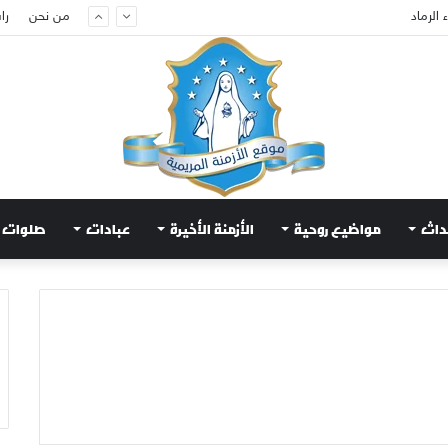
من نحن
را
م لتهدئة الغضب الإلهي
داث
مواضيع روحية
الأزمنة الأخيرة
عبادات
صلوات