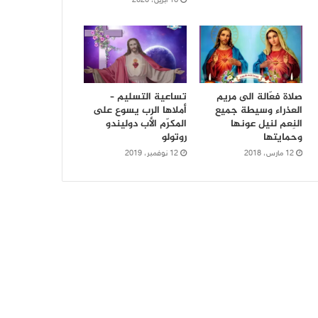
16 أبريل، 2020
صلاة فعّالة الى مريم
تساعية التسليم –
العذراء وسيطة جميع
أملاها الرب يسوع على
النِعم لنيل عونها
المكرّم الأب دوليندو
وحمايتها
روتولو
12 مارس، 2018
12 نوفمبر، 2019