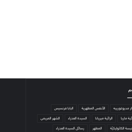
م
ار مديوغورييه
الأنفس المطهرية
البابا فرنسيس
ئية ماريا
الرائية ميريانا
السيدة العذراء
الشهر المريمي
يسة الكاثوليكيّة
المطهر
رسائل السيدة العذراء