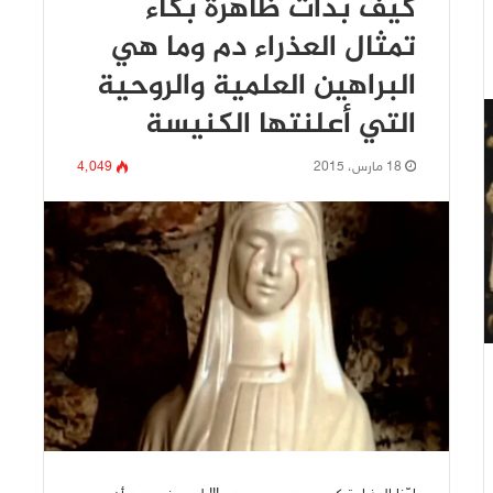
كيف بدأت ظاهرة بكاء
تمثال العذراء دم وما هي
البراهين العلمية والروحية
التي أعلنتها الكنيسة
18 مارس، 2015
4٬049