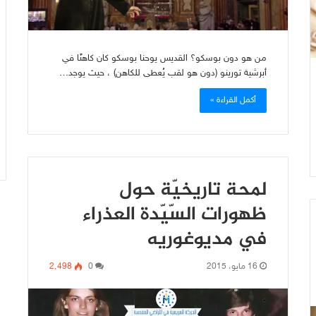
من هو دون بوسكو؟ القديس يوحنا بوسكو كان كاهنًا في
أبرشية تورينو (دون هو لقب يُعطى للكاهن) ، حيث يوجد…
أكمل القراءة »
لمحة تاريخيّة حول
ظهورات السّيّدة العذراء
في مديوغوريه
16 مايو، 2015
0
2٬498