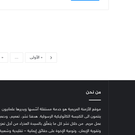
« الأولى
...
«
من نحن
موقع الأزمنة المريمية هو خدمة مستقلة أسّسها ويديرها علمانيون
ينتمون الى الكنيسة الكاثوليكية الرسولية. هدفنا نشر، تعميم، ودعم
عمل مريم. من خلال نشر كل ما يتعلّق بالسيدة العذراء من أجل تعزي
وتقوية الإيمان، وتوعية الإخوة على حقائق إيمانية – تقليدية وشعبية