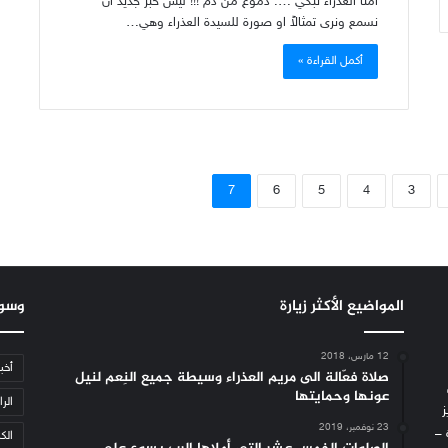
امّنا العذراء تبكي …. دموع من دم !!! ليس خبر جديد أن
نسمع ونرى تمثالاً او صورة للسيدة العذراء وهي…
أكمل القراءة »
7
6
5
4
3
المواضيع الأكثر زيارة
وسو
12 مارس، 2018
أخب
صلاة فعّالة الى مريم العذراء وسيطة جميع النِعم لنيل
عونها وحمايتها
الرا
ز
23 نوفمبر، 2019
 –
الكن