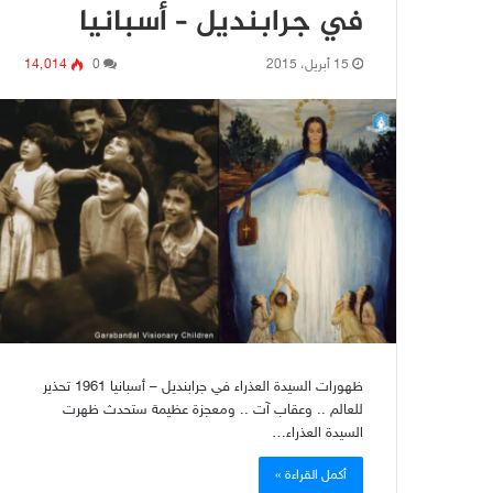
في جرابنديل – أسبانيا
15 أبريل، 2015
0
14٬014
ظهورات السيدة العذراء في جرابنديل – أسبانيا 1961 تحذير
للعالم .. وعقاب آت .. ومعجزة عظيمة ستحدث ظهرت
السيدة العذراء…
أكمل القراءة »