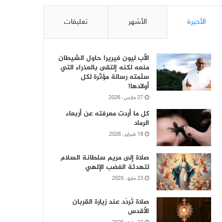
الأخيرة
الأشهر
تعليقات
الأب ليون فيريرا حاول الشيطان
منعه لكنه إلتقى بالعذراء التي
سلّمته رسالة مؤثّرة لكل
أولادها!
27 مارس، 2026
كل ما أردت معرفته عن أربعاء
الرماد
18 فبراير، 2026
صلاة إلى مريم سلطانة السلام
لتهدئة الغضب الإلهي
23 مايو، 2025
صلاة تُردّد عند زيارة القربان
الأقدس