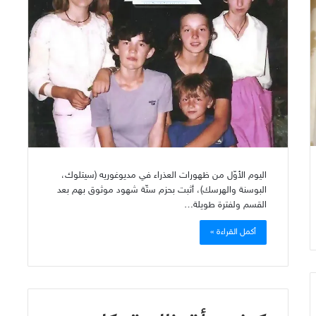
اليوم الأوّل من ظهورات العذراء في مديوغوريه (سيتلوك،
البوسنة والهرسك)، أثبت بحزم ستّة شهود موثوق بهم بعد
القسم ولفترة طويلة…
أكمل القراءة »