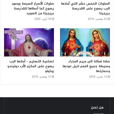
الصلوات الخمس عشر التي أملاها
صلوات الأسرار السبعة ووعود
الرب يسوع على القديسة
يسوع كما أعطاها للقدّيسة
بريجيتا
بريجيتا من السويد
23 نوفمبر، 2019
16 أبريل، 2020
صلاة فعّالة الى مريم العذراء
تساعية التسليم – أملاها الرب
وسيطة جميع النِعم لنيل عونها
يسوع على المكرّم الأب دوليندو
وحمايتها
روتولو
12 مارس، 2018
12 نوفمبر، 2019
من نحن