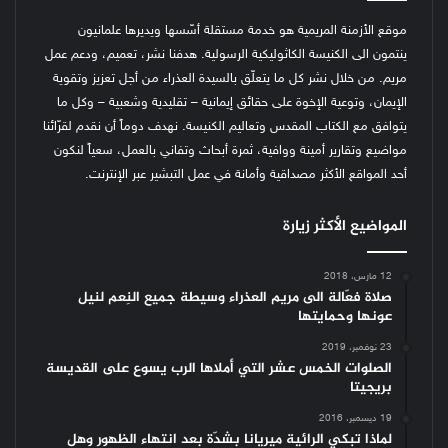
موقع الأزمنة المريمية هو خدمة مستقلة أسّسها ويديرها علمانيون
ينتمون الى الكنيسة الكاثوليكية الرسولية. هدفنا نشر، تعميم، ودعم عمل
مريم. من خلال نشر كل ما يتعلّق بالسيدة العذراء من أجل تعزيز وتقوية
الإيمان، وتوعية الإخوة على حقائق إيمانية – تقليدية وشعبية – وكل ما
يتوافق مع الكتاب المقدس وتعاليم الكنيسة.
نهدف دوماً أن نقدم لقرّائنا
مواضيع وتقارير أمينة ووافية، ثمرة أبحاث وتفاني بالعمل، سعياً لنكون
أحد المواقع الأكثر مصداقية وأمانة في عمل التبشير عبر الإنترنت.
المواضيع الأكثر زيارة
12 مارس، 2018
صلاة فعّالة الى مريم العذراء وسيطة جميع النِعم لنيل
عونها وحمايتها
23 نوفمبر، 2019
الصلوات الخمس عشر التي أملاها الرب يسوع على القديسة
بريجيتا
19 ديسمبر، 2016
لماذا تبكي الرائية ميريانا بشدّة بعد انتهاء الظهور وهل