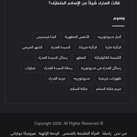
قالت العذراء شيئاً عن الإسلام المتطرّف؟
وسوم
أخبار مديوغورييه
الأنفس المطهرية
البابا فرنسيس
الرائية ماريا
الرائية ميريانا
السيدة العذراء
الشهر المريمي
الكنيسة الكاثوليكيّة
المطهر
رسائل السيدة العذراء
رسائل العذراء في مديوغوريه
رسالة السيدة العذراء
صلوات
ظهورات مريمية
مديوغورييه
مريم العذراء
مريم ملكة السلام
ملكة السلام
© Copyright 2026, All Rights Reserved
من نحن
راسلنا
المرأة الملتحفة بالشمس
الرحمة الإلهية
فيرونيكا جولياني