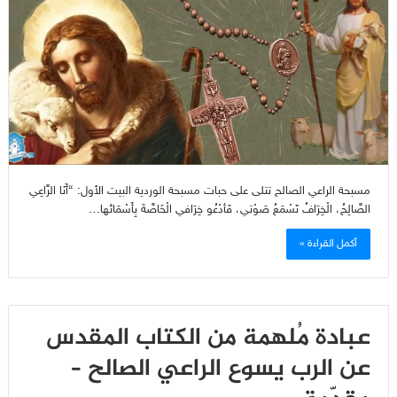
مسبحة الراعي الصالح تتلى على حبات مسبحة الوردية البيت الأول: “أَنَا الرَّاعِي
الصَّالِحُ، الْخِرَافُ تَسْمَعُ صَوْتي، فَأدْعُو خِرَافي الْخَاصَّةَ بِأَسْمَائها…
أكمل القراءة »
عبادة مُلهمة من الكتاب المقدس
عن الرب يسوع الراعي الصالح –