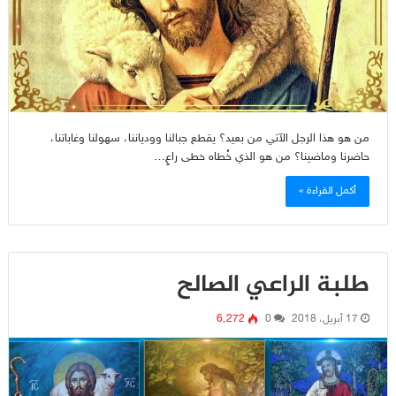
من هو هذا الرجل الآتي من بعيد؟ يقطع جبالنا وودياننا، سهولنا وغاباتنا،
حاضرنا وماضينا؟ من هو الذي خُطاه خطى راعٍ…
أكمل القراءة »
طلبة الراعي الصالح
17 أبريل، 2018
0
6٬272