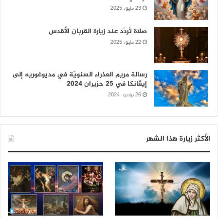
23 مايو، 2025
صلاة تُردّد عند زيارة القربان الأقدس
22 مايو، 2025
رسالة مريم العذراء السنويّة في مديوغوريه إلى
إيڤانكا في 25 حزيران 2024
26 يونيو، 2024
الأكثر زيارة هذا الشهر