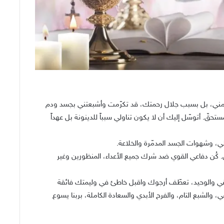
اق مني، بل بسبب جلال رحمتك، قد تكرّمت وأشبعتني بجسد ودم
ستحقّ. أتوسّل إليك أن لا يكون تناولي سبباً للدينونة بل عهداً
لي، وشهوات الجسد المدمّرة والخلاعة.
 كُن دفاعي القوي ضد شرك جميع الأعداء، المنظورين وغير
قيقي والوحيد، تعطّف أرجوك واقبل خاطئ في وليمتك فائقة
والشبع التام، والفرح الأبدي والسعادة الكاملة، بربنا يسوع