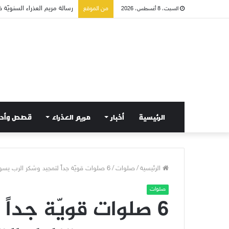
تسع أول سبوت بدل خمسة لت
من الموقع
السبت، 8 أغسطس، 2026
الرئيسية
أخبار
مريم العذراء
قصص وأح
الرئيسية
/
صلوات
/
6 صلوات قويّة جداً لتمجيد وشكر الرب يسوع بعد تناول القربان الأقدس
صلوات
6 صلوات قويّة جداً