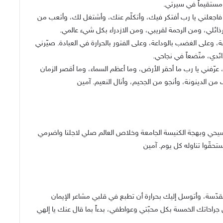
 مستقيماً في سيرتي.
بي. فاجعلني يا رب أفتكر فيك، وأتكلّم عنك، وأشتغل لك، وأتعب من
ائلي، ومن الرحمة لقريبي، ومن الازدراء بكل شيء عالمي.
ة، وعلى الغضب بالوداعة، وعلى الفتور بالحرارة في العبادة. صيّرني
ئدي، متّضعاً في نجاحي.
ّفني يا رب ما أحقر الأرض، وما أعظم السماء، وما أقصر الزمان
من الدينونة، وأنجو من الجحيم، وأنال النعيم. آمين
لمسيحي وبهجة الكنيسة الجامعة وخلاص العالم صلي لاجلنا واضرمي
حقّوا تناوله كل يوم. آمين
قدّسة، وأتوسل إليك بحرارة أن تطبع في قلبي مشاعر الإيمان
مّل جراحاتك الخمسة بكل محبّتي وعواطفي، بدءاً بما قال عنك يا إلهي