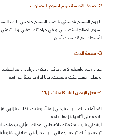
2- صلاة القديسة مريم ليسوع المصلوب
يا روح المسيح قدسيني يا جسد المسيح خلصني يا دم المسيح
يسوع الصالح استجب لي و في جراحاتك اخفني و لا تدعني 
لأسبحك مع قديسيك آمين
3- تقدمة الذات
خذ يا رب، واستلم كامل حريّتي، فكري وإرادتي. قد أعطيتني 
وأعطني فقط حبّك ونعمتك. فأنا لا أريد شيئاً آخر. آمين
4- فعل الإيمان للبابا كليمنت ال11
لقد آمنت بك يا رب فزدني إيماناً، وعليك اتكلت يا إلهي فزد
نادمة على آثامها فزدها ندامة.
أرشدني يا رب بحكمتك، اضبطني بعدلك، عزّني برحمتك، أستر
تريده، ولأنك تريده. إجعلني يا رب حاراً في صلاتي، قنوعاً 