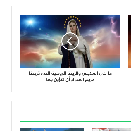
ما هي الملابس والزينة الروحية التي تريدنا
مريم العذراء أن نتزّين بها