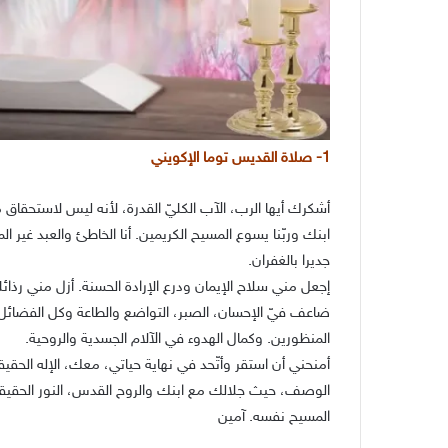
1- صلاة القديس توما الإكويني
أشكرك أيها الرب، الآب الكليّ القدرة، لأنه ليس لاستحق
ابنك وربّنا يسوع المسيح الكريمين. أنا الخاطئ والعبد غير الم
جديرا بالغفران.
إجعل مني سلاح الإيمان ودرع الإرادة الحسنة. أزل مني رذائ
ضاعف فيّ الإحسان، الصبر، التواضع والطاعة وكل الفضائل.
المنظورين. وكمال الهدوء في الآلام الجسدية والروحية.
أمنحني أن استقر وأتّحد في نهاية حياتي، معك، الإله الح
الوصف، حيث جلالك مع ابنك والروح القدس، النور الحقيقي، 
المسيح نفسه. آمين