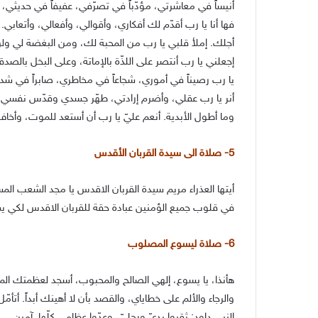
أنيساً في معاشرتي، مؤدّباً في تصرّفي، عفيفاً في حديثي،
فها أنا يا رب أقدّم لك أفكاري، وأقوالي، وأفعالي، وأتعا
أجلك. إملأ قلبي يا رب من المحبة لك، ومن البغضة لي ولرذ
إجعلني يا رب أنتصر على اللذّة بالإماتة، وعلى البخل بالصدق
يا رب رصيناً في أموري، شجاعاً في مخاطري، صابراً في شدا
أنر يا رب عقلي، وأضرم إرادتي، طهّر جسدي وقدّس نفسي، عر
وما أطول الأبدية. أنعم عليّ يا رب أن أستعد للموت، وأخاف 
5- صلاة الى سيدة القربان الأقدس
أيتها العذراء مريم سيدة القربان الاقدس يا مجد الشعب ا
في قلوب جميع الؤمنين عبادة حقة للقربان الاقدس لكي يست
6- صلاة ليسوع المصلوب
هأنذا، يا يسوع، إلهي الصالح والمحبوب، أسجد لعظمتك الم
والرجاء والألم على خطاياي، والقصد بأن لا أهينك أبداً. أتأ
النبي داود: ثقبوا يديّ ورجليّ، وعدّوا عظامي كلّها. آمين