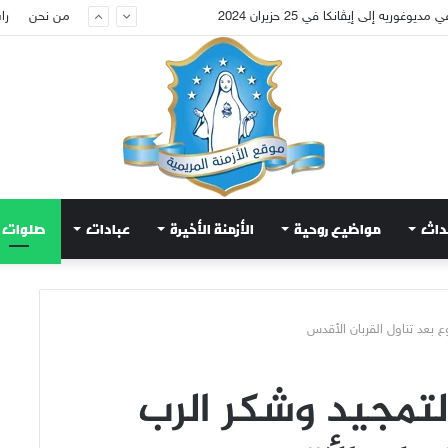
عويض قلب مريم الطاهر هذا ما يطلبه يسوع!
من نحن
را
داث
مواضيع روحية
الأزمنة الأخيرة
عبادات
صلوات
 لتمجيد وشكر الرب