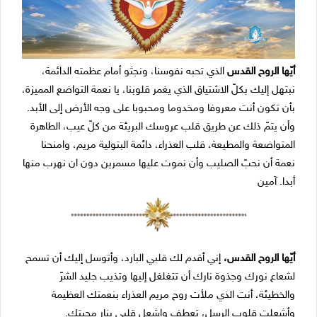
أیّھا الروح القدس
الذي تحبه نفوسنا، ونجثو أمام عظمته الدائمة،
نبتھل إلیك بكلّ الاشتیاق الذي یغمر قلوبنا، یا نعمة التواضع الممیزة،
بأن تكون أنت معروفا ومخدوما ومحبوبا على وجه الأرض إلى الأبد.
وأن یتمّ ذلك عن طریق قلب عروسك البریئة من كلّ عیب، الطاھرة
المتواضعة والمطیعة، قلب العذراء، دائمة البتولیة مریم، وامنحنا
نعمة أن نحبّ الصلیب وأن نموت علیھا مسمرین دون ان نھرب منھا
أبدا. آمین
أیّھا الروح القدس،
إني أقدم لك قلبي البارد، وأتوسل إلیك أن تسمح
لشعاع نورك وجذوة نارك أن تتغلغل إلیھا وتذیب جلید الشرّ
والخطیئة، أنت الذي ملأت روح مریم العذراء بنعمتك العظیمة
وأشعلت قلوب الرسل، تعطف واشعل قلبي بنار محبتك.