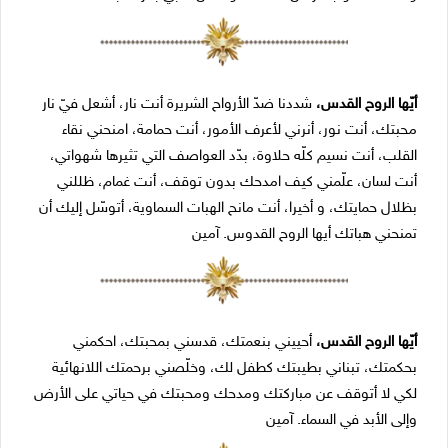
أیّھا الروح القدس،
شددنا ضدّ الأرواح الشریرة أنت نار، أشعل فيّ نار
محبتك، أنت نور، أنرني لأعرف الأمور، أنت حمامة، امنحني نقاء
القلب، أنت نسیم كلّه حلاوة، بدّد العواصف التي تثیرھا شھواتي،
أنت لسان، علّمني كیف امدحك بدون توقف، أنت غمام، ظللني
بظلال حمایتك، و أخیرا، أنت مانح الھبات السماویة، أتوسّل إلیك أن
تمنحني ھباتك أیھا الروح القدوس. آمین
أیّھا الروح القدس،
أحییني بنعمتك، قدسني بمحبتك، احكمني
بحكمتك، تبناني بطیبتك كطفل لك، وخلّصني برحمتك اللانھائیة
لكي لا أتوقف عن مباركتك ومدحك ومحبتك في حیاتي على الأرض
وإلى الأبد في السماء. آمین