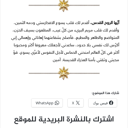
أیّھا الروح القدس،
أقدم لك قلب یسوع الافخارستي ودمه الثمین،
وأقدم لك قلب مریم البريء من كلّ عیب، المطعون بسیف الحزن،
المتواضع والطاھر والمطیع، فأصلح بشفاعتھما إھاناتي وإھمالي إني
أكرّس لك نفسي بلا حدود، ساعدني لأجعلك معروفا أكثر ومحبوبا
أكثر في كلّ العالم امنحني الحماس لأجل النفوس لأعزّي یسوع، قوّ
محبتي وثقتي بأمنا العذراء القدیسة. آمين
شارك هذا الموضوع:
فيس بوك
X
WhatsApp
اشترك بالنشرة البريدية للموقع