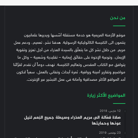
من نحن
موقع الأزمنة المريمية هو خدمة مستقلة أسّسها ويديرها علمانيون
ينتمون الى الكنيسة الكاثوليكية الرسولية. هدفنا نشر، تعميم، ودعم عمل
مريم. من خلال نشر كل ما يتعلّق بالسيدة العذراء من أجل تعزيز وتقوية
الإيمان، وتوعية الإخوة على حقائق إيمانية – تقليدية وشعبية – وكل ما
يتوافق مع الكتاب المقدس وتعاليم الكنيسة.
نهدف دوماً أن نقدم لقرّائنا
مواضيع وتقارير أمينة ووافية، ثمرة أبحاث وتفاني بالعمل، سعياً لنكون
أحد المواقع الأكثر مصداقية وأمانة في عمل التبشير عبر الإنترنت.
المواضيع الأكثر زيارة
12 مارس، 2018
صلاة فعّالة الى مريم العذراء وسيطة جميع النِعم لنيل
عونها وحمايتها
23 نوفمبر، 2019