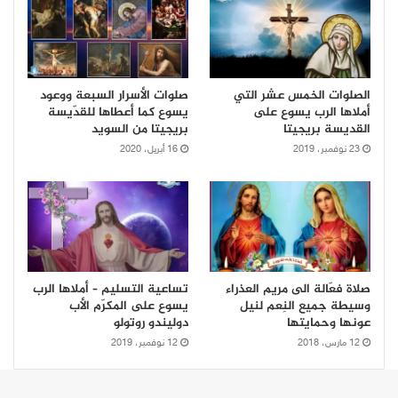
الصلوات الخمس عشر التي
صلوات الأسرار السبعة ووعود
أملاها الرب يسوع على
يسوع كما أعطاها للقدّيسة
القديسة بريجيتا
بريجيتا من السويد
23 نوفمبر، 2019
16 أبريل، 2020
صلاة فعّالة الى مريم العذراء
تساعية التسليم – أملاها الرب
وسيطة جميع النِعم لنيل
يسوع على المكرّم الأب
عونها وحمايتها
دوليندو روتولو
12 مارس، 2018
12 نوفمبر، 2019