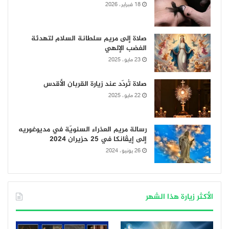
18 فبراير، 2026
صلاة إلى مريم سلطانة السلام لتهدئة
الغضب الإلهي
23 مايو، 2025
صلاة تُردّد عند زيارة القربان الأقدس
22 مايو، 2025
رسالة مريم العذراء السنويّة في مديوغوريه
إلى إيڤانكا في 25 حزيران 2024
26 يونيو، 2024
الأكثر زيارة هذا الشهر