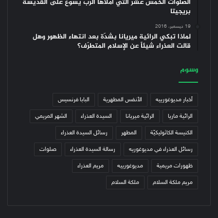
الصلوات الخمس عشر التي أملاها الرب يسوع على القديسة
بريجيتا
19 ديسمبر، 2016
لماذا تبكي الرائية ميريانا بشدّة بعد انتهاء الظهور وهل
قالت العذراء شيئاً عن الإسلام المتطرّف؟
وسوم
أخبار مديوغورييه
الأنفس المطهرية
البابا فرنسيس
الرائية ماريا
الرائية ميريانا
السيدة العذراء
الشهر المريمي
الكنيسة الكاثوليكيّة
المطهر
رسائل السيدة العذراء
رسائل العذراء في مديوغوريه
رسالة السيدة العذراء
صلوات
ظهورات مريمية
مديوغورييه
مريم العذراء
مريم ملكة السلام
ملكة السلام