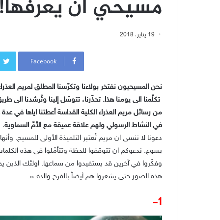
مسيحي أن يعرفها!
19 يناير، 2018
Facebook
نحن المسيحيون نفتخر بولاءنا وتكرّسنا المطلق لمريم العذراء
تكلّمنا الى يومنا هذا. تحذّرنا، تتوسّل إلينا وتُرشدنا الى
من رسائل مريم العذراء الكلية القداسة أعطتنا اياها في ع
في النشاط الرسولي ولهم علاقة عميقة مع الأمّ السماوية.
دعونا لا ننسى ان مريم تُعتبر التلميذة الأولى للمسيح. وأن
يسوع. ندعوكم ان تتوقفوا للحظة وتتأمّلوا في هذه الكلمات.
وفكّروا في آخرين قد يستفيدوا من سماعها. اولئك الذين 
هذه الصور حتى يشعروا هم أيضاً بالفرح والدفء.
1-