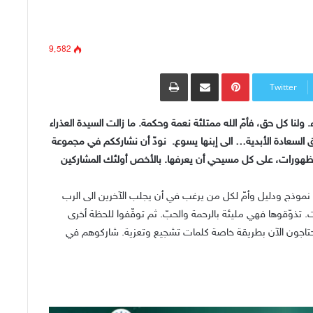
9٬582
Pinterest
مشاركة عبر البريد
طباعة
Twitter
. ولنا كل حق، فأمّ الله ممتلئة نعمة وحكمة. ما زالت السيدة العذراء
 طريق السعادة الأبدية… الى إبنها يسوع. نودّ أن نشارككم في مجموعة
دة ظهورات، على كل مسيحي أن يعرفها. بالأخص أولئك المشاركين
ها نموذج ودليل وأمّ لكل من يرغب في أن يجلب الآخرين الى الرب
 تذوّقوها فهي مليئة بالرحمة والحبّ. ثم توقّفوا للحظة أخرى
يحتاجون الآن بطريقة خاصة كلمات تشجيع وتعزية. شاركوهم في