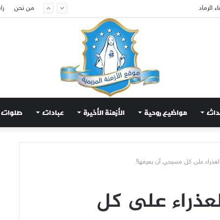
ام لتهدئة الغضب الإلهي
من نحن
را
داث
مواضيع روحية
الأزمنة الأخيرة
عبادات
صلوات
العذراء على كل